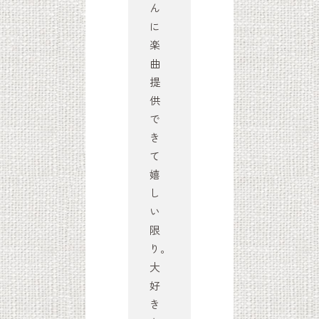
ん
に
楽
曲
提
供
で
き
て
嬉
し
い
限
り。
大
好
き