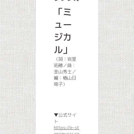
「ミ
ュー
ジカ
ル」
（詞：岩里
祐穂／曲：
金山秀士／
編：椿山日
南子）
▼公式サイ
ト
https://e-st
onemusic.co