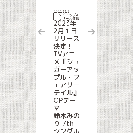
2022.11.5
タイアップ&
リリース情報
2023年
2月１日
リリース
決定！
TVアニ
メ『シュ
ガーアッ
プル・フ
ェアリー
テイル』
OPテー
マ
e」
鈴木みの
り 7th
シングル