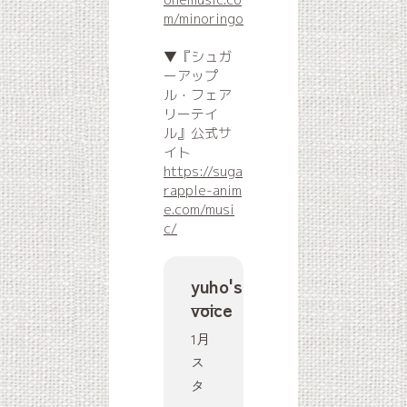
m/minoringo
▼『シュガ
ーアップ
ル・フェア
リーテイ
ル』公式サ
イト
https://suga
rapple-anim
e.com/musi
c/
yuho's
voice
1月
ス
タ