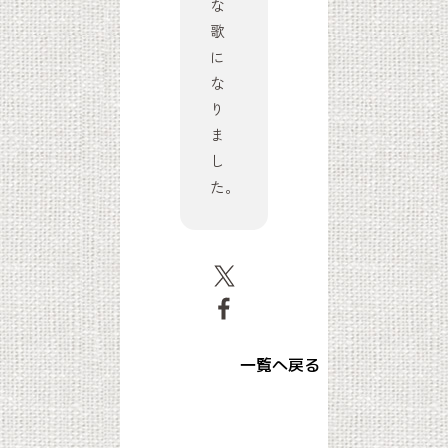
な
歌
に
な
り
ま
し
た。
一覧へ戻る