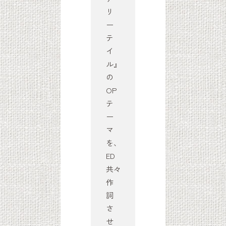
リ
ー
テ
イ
ル』
の
OP
テ
ー
マ
を、
ED
共々
作
詞
さ
せ