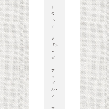
ー
ト
の
TV
ア
ニ
メ
『シ
ュ
ガ
ー
ア
ッ
プ
ル・
フ
ェ
ア