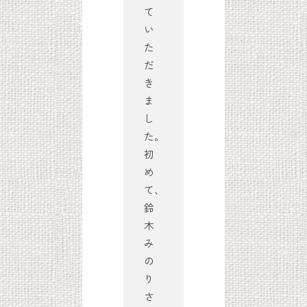
て
い
た
だ
き
ま
te”」
し
た。
初
め
て、
鈴
木
み
の
り
さ