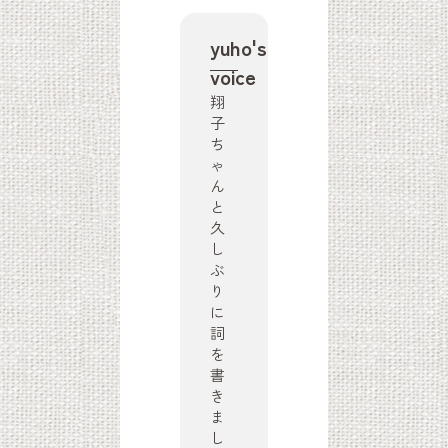
yuho's
voice
翔
子
ち
ゃ
ん
と
久
し
ぶ
り
に
詞
を
書
き
ま
し