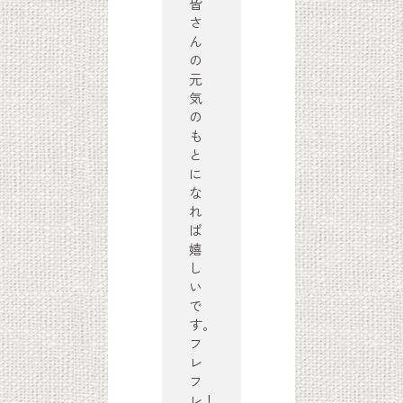
皆
さ
ん
の
元
気
の
も
と
に
な
れ
ば
嬉
し
い
で
す。
フ
レ
フ
レ！