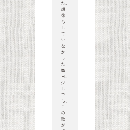
た。
想
像
も
し
て
い
な
か
っ
た
毎
日、
少
し
で
も、
こ
の
歌
が