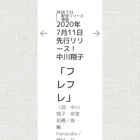
2020.7.11
配信リリース
情報
2020年
7月11日
先行リリ
ース！
中川翔子
「フ
レフ
レ」
（詞：中川
翔子・岩里
祐穂／曲・
編：
Hanazabu／