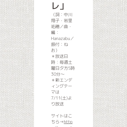
レ」
（詞：中川
翔子・岩里
祐穂／曲・
編：
Hanazabu／
振付：ね
お）
＊放送日
時：毎週土
曜日夕方5時
30分〜
＊新エンデ
ィングテー
マは
7/11(土)よ
り放送
サイトはこ
ちら→
http