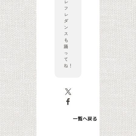
レ
フ
レ
ダ
ン
ス
も
踊
っ
て
ね！
一覧へ戻る