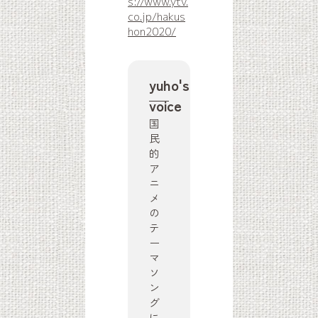
s://www.ytv.
co.jp/hakus
hon2020/
yuho's
voice
国
民
的
ア
ニ
メ
の
テ
ー
マ
ソ
ン
グ
に