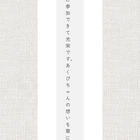
参
加
で
き
て
光
栄
で
す。
あ
く
び
ち
ゃ
ん
の
想
い
を
歌
に