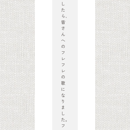
し
た
ら、
皆
さ
ん
へ
の
フ
レ
フ
レ
の
歌
に
な
り
ま
し
た。
フ