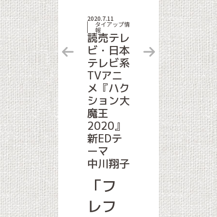
2020.7.11
タイアップ情
報
読売テレ
ビ・日本
テレビ系
TVアニ
メ『ハク
ション大
魔王
2020』
新EDテ
ーマ
中川翔子
「フ
レフ