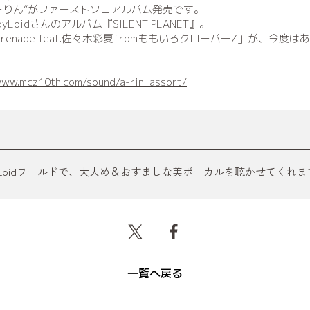
ーりん”がファーストソロアルバム発売です。
yLoidさんのアルバム『SILENT PLANET』。
enade feat.佐々木彩夏fromももいろクローバーZ」が、今度
www.mcz10th.com/sound/a-rin_assort/
yLoidワールドで、大人め＆おすましな美ボーカルを聴かせてくれま
一覧へ戻る