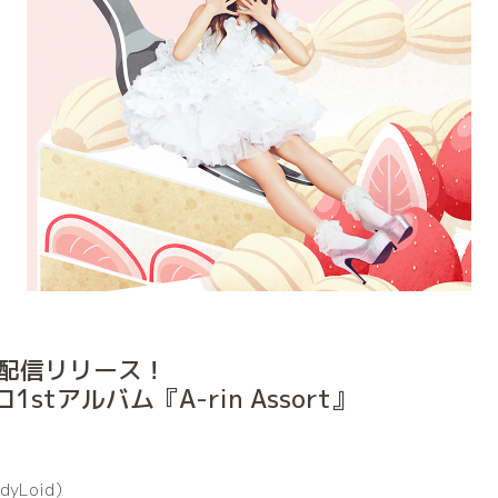
D＆配信リリース！
tアルバム『A-rin Assort』
yLoid）