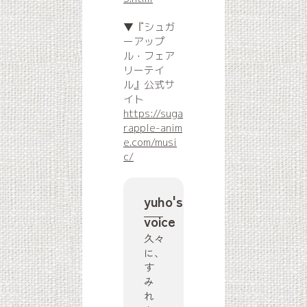
▼『シュガ
ーアップ
ル・フェア
リーテイ
ル』公式サ
イト
https://suga
rapple-anim
e.com/musi
c/
yuho's
voice
久々
に、
す
み
れ