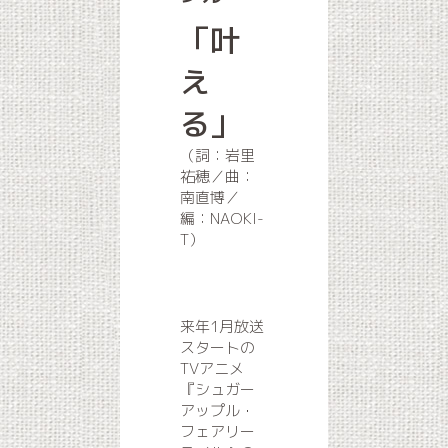
「叶
え
る」
（詞：岩里
祐穂／曲：
南直博／
編：NAOKI-
T）
来年1月放送
スタートの
TVアニメ
『シュガー
アップル・
フェアリー