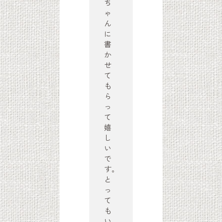
ち
ゃ
ん
に
書
か
せ
て
も
ら
っ
て
嬉
し
い
で
す。
と
っ
て
も
い