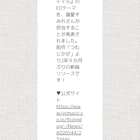
テイル』の
EDテーマ
を、諸星す
みれさんが
担当するこ
とが発表さ
れました。
前作「つむ
じかぜ」よ
り2年９か月
ぶりの新曲
リリースで
す！
▼公式サイ
ト
https://ww
w.jvcmusic.c
o.jp/flyingd
og/-/News/
A026544/2
3.html