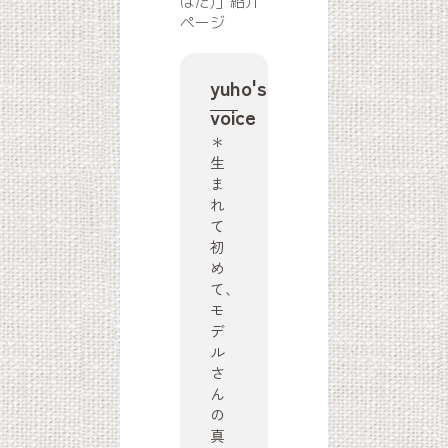
はだ)」紹介
ページ
yuho's
voice
＊
生
ま
れ
て
初
め
て、
モ
デ
ル
さ
ん
の
真