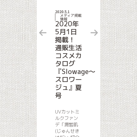
2020.5.1
メディア掲載
情報
2020年
5月1日
掲載！
通販生活
コスメカ
タログ
『Slowage〜
スロワー
ジュ』夏
号
UVカットミ
ルクファン
デ「潤皙肌
(じゅんせき