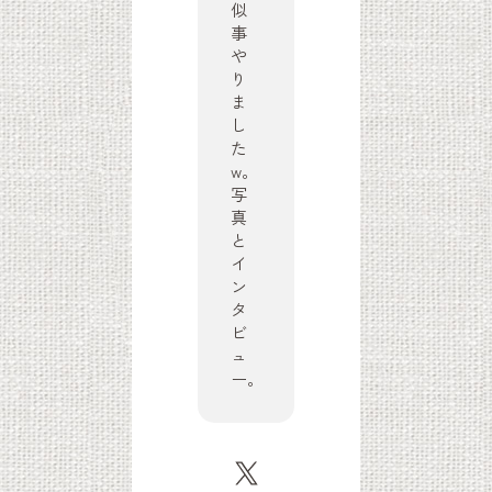
似
事
や
り
ま
し
た
w。
写
真
と
イ
ン
タ
ビ
ュ
ー。