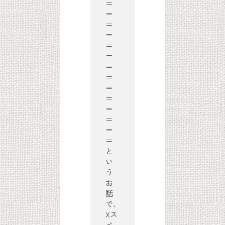
＝
＝
＝
＝
＝
＝
＝
＝
＝
＝
＝
＝
＝
＝
と
い
う
お
話
で、
Xス
ペ