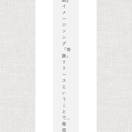
イ
メ
ー
ジ
ソ
ン
グ
「奇
跡」
リ
リ
ー
ス
と
い
う
こ
と
で…
発
売