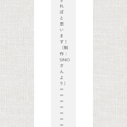
れ
ば
と
思
い
ま
す！
（制
作：
SINIO
さ
ん
よ
り）
＝
＝
＝
＝
＝
＝
＝