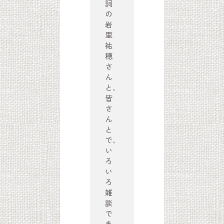
詞
の
岩
里
祐
穂
さ
ん
と、
皆
さ
ん
と
で、
い
ろ
い
ろ
雑
談
で
き