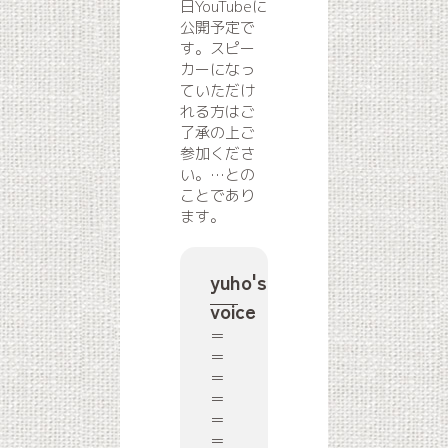
日YouTubeに
公開予定で
す。スピー
カーになっ
ていただけ
れる方はご
了承の上ご
参加くださ
い。…との
ことであり
ます。
yuho's
voice
＝
＝
＝
＝
＝
＝