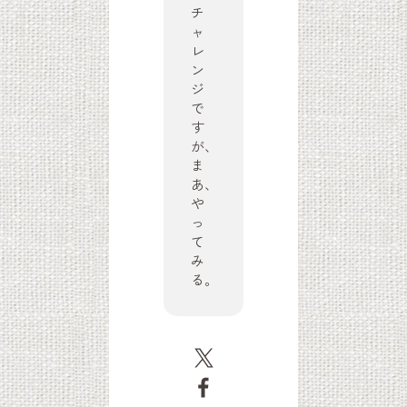
チ
ャ
レ
ン
ジ
で
す
が、
ま
あ、
や
っ
て
み
る。