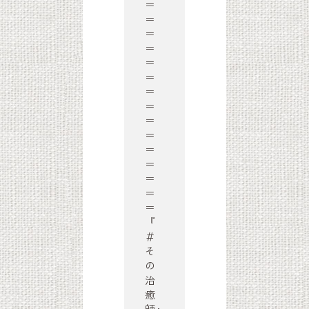
＝
＝
＝
＝
＝
＝
＝
＝
＝
＝
＝
＝
＝
＝
＝
『
＃
そ
の
治
癒
師』