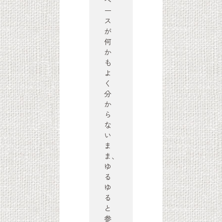
ー
ス
が
何
か
も
よ
く
分
か
ら
な
い
ま
ま、
ゆ
る
ゆ
る
と
参