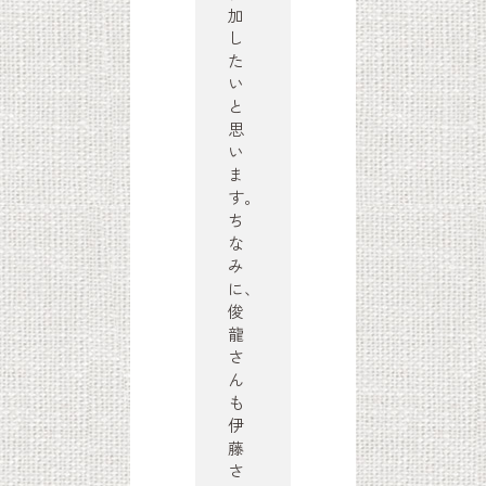
加
し
た
い
と
思
い
ま
す。
ち
な
み
に、
俊
龍
さ
ん
も
伊
藤
さ