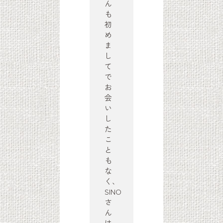
ん
も
初
め
ま
し
て
で
お
会
い
し
た
こ
と
も
な
く、
SINO
さ
ん
は