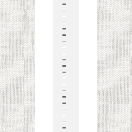
＝
＝
＝
＝
＝
＝
＝
＝
＝
＝
＝
＝
＝
＝
＝
＝
＝
＝
＝
＝
＝