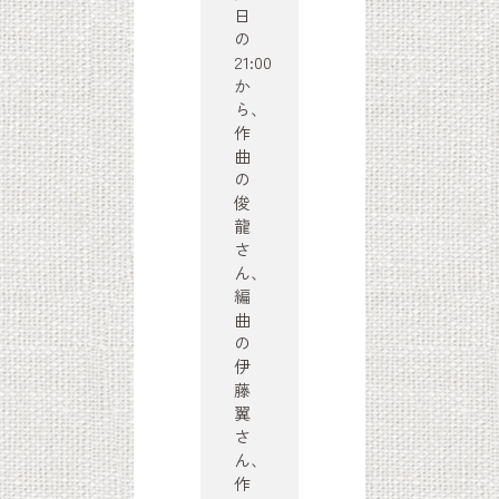
日
の
21:00
か
ら、
作
曲
の
俊
龍
さ
ん、
編
曲
の
伊
藤
翼
さ
ん、
作