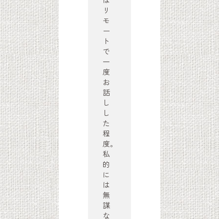
リ
モ
ー
ト
で
一
度
お
話
し
し
た
程
度。
私
的
に
は
無
謀
な