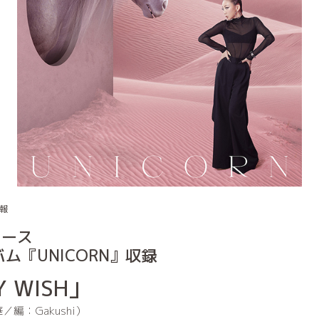
報
リース
バム『UNICORN』収録
Y WISH」
編：Gakushi）