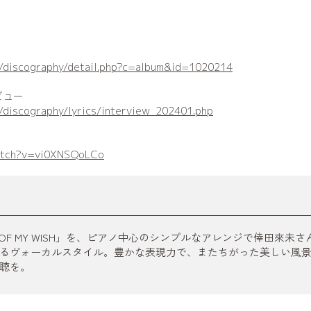
a/discography/detail.php?c=album&id=1020214
ビュー
a/discography/lyrics/interview_202401.php
watch?v=vi0XNSQoLCo
E OF MY WISH」を、ピアノ中心のシンプルなアレンジで倖田來
るヴォーカルスタイル。豊かな表現力で、またちがった美しい風
聴を。