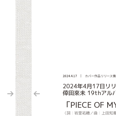
2024.4.17
カバー作品リリース情
2024年4月17日リ
倖田來未 19thアル
「PIECE OF M
（詞：岩里祐穂／曲：上田知華／