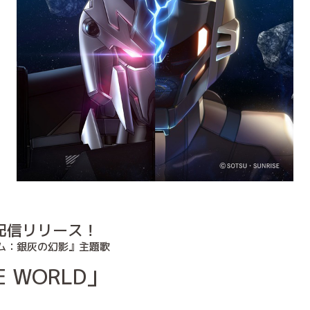
行配信リリース！
ム：銀灰の幻影』主題歌
E WORLD」