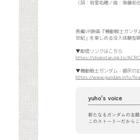
（詞：岩里祐穂／曲：後藤拓
長編VR映画『機動戦士ガンダム
世紀」を楽しめる没入体験型
▼配信リンクはこちら
https://shokotan.lnk.to/A
▼機動戦士ガンダム：銀灰の幻
https://www.gundam.info/fe
yuho's voice
新たなるガンダムの主題
このストーリーだからこ