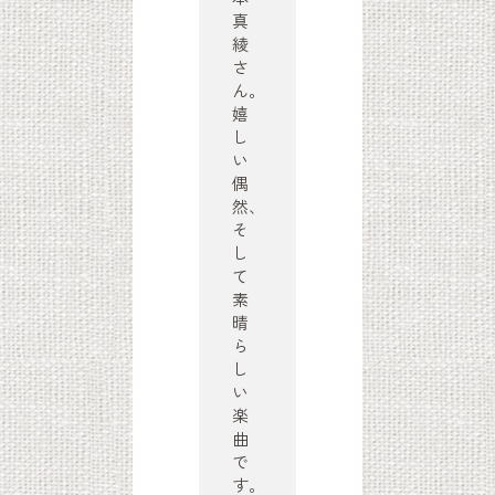
真
綾
さ
ん。
嬉
し
い
偶
然、
そ
し
て
素
晴
ら
し
い
楽
曲
で
す。