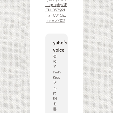
cography/JE
CN-0579?i
ma=0916&t
par=J0003
yuho's
voice
初
め
て
KinKi
Kids
さ
ん
に
詞
を
書