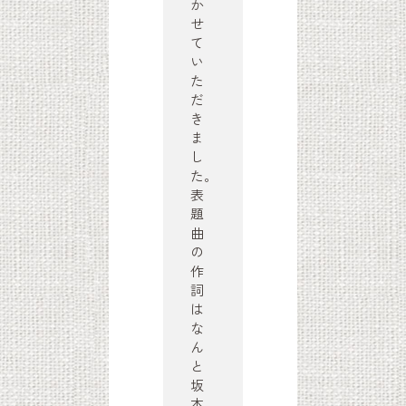
か
せ
て
い
た
だ
き
ま
し
た。
表
題
曲
の
作
詞
は
な
ん
と
坂
本