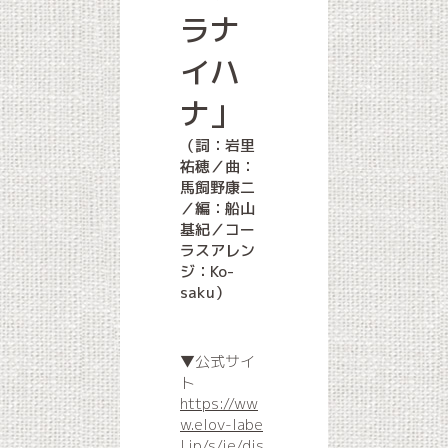
ラナ
イハ
ナ」
（詞：岩里
祐穂／曲：
馬飼野康二
／編：船山
基紀／コー
ラスアレン
ジ：Ko-
saku）
▼公式サイ
ト
https://ww
w.elov-labe
l.jp/s/je/dis