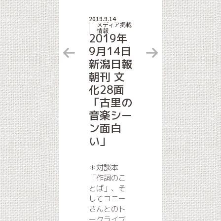
2019.9.14
メディア掲載
情報
2019年
9月14日
新潟日報
朝刊 文
化28面
「古里の
音楽シー
ン面白
い」
＊対談本
「作詞のこ
とば」、そ
してコニー
さんとのト
ークライブ