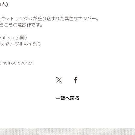
山克）
スやストリングスが盛り込まれた異色なナンバー。
らこその意欲作です。
Full ver.公開）
tch?v=SNIlvxhlBs0
omoirocloverz/
一覧へ戻る