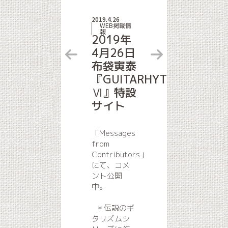
2019.4.26
WEB掲載情
報
2019年
4月26日
布袋寅泰
『GUITARHYTHM
Ⅵ』特設
サイト
「Messages
from
Contributors」
にて、コメ
ント公開
中。
＊伝説のギ
タリズムシ