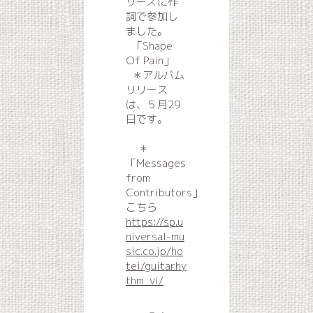
リーズに作
詞で参加し
ました。
「Shape
Of Pain」
＊アルバム
リリース
は、５月29
日です。
＊
「Messages
from
Contributors」
こちら
https://sp.u
niversal-mu
sic.co.jp/ho
tei/guitarhy
thm_vi/