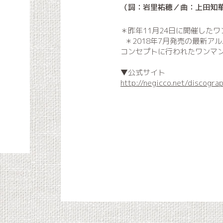
（詞：岩里祐穂／曲：上田知
＊昨年11月24日に開催したワン
＊2018年7月発売の最新アルバ
コンセプトに行われたワンマ
▼公式サイト
http://negicco.net/discogra