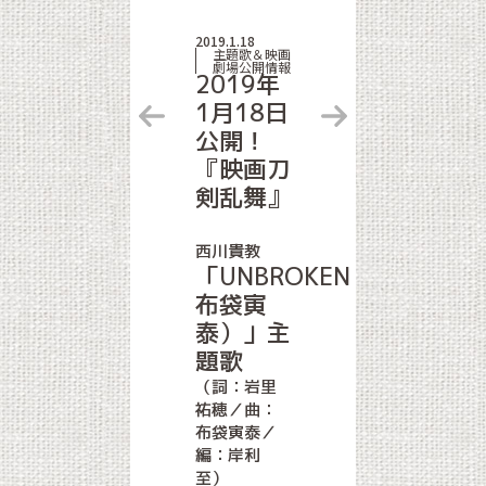
2019.1.18
主題歌＆映画
劇場公開情報
2019年
1月18日
公開！
『映画刀
剣乱舞』
西川貴教
「UNBROKEN（feat.
布袋寅
泰）」主
題歌
（詞：岩里
祐穂／曲：
布袋寅泰／
編：岸利
至）