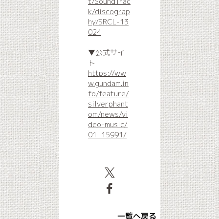
t/SoundTrac
k/discograp
hy/SRCL-13
024
▼公式サイ
ト
https://ww
w.gundam.in
fo/feature/
silverphant
om/news/vi
deo-music/
01_15991/
一覧へ戻る