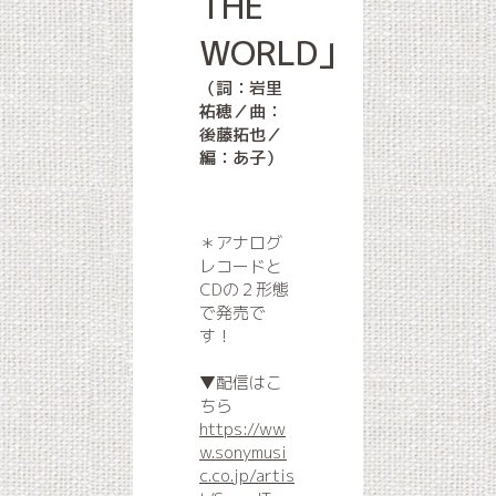
THE
WORLD」
（詞：岩里
祐穂／曲：
後藤拓也／
編：あ子）
＊アナログ
レコードと
CDの２形態
で発売で
す！
▼配信はこ
ちら
https://ww
w.sonymusi
c.co.jp/artis