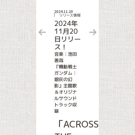
2024.11.20
リリース情報
2024年
11月20
日リリー
ス！
音楽：池田
善哉
『機動戦士
ガンダム：
銀灰の幻
影』主題歌
＆オリジナ
ルサウンド
トラック収
録
「ACROSS