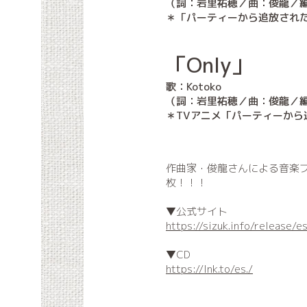
（詞：岩里祐穂／曲：俊龍／
＊「パーティーから追放され
「Only」
歌：Kotoko
（詞：岩里祐穂／曲：俊龍／
＊TVアニメ「パーティーから
作曲家・俊龍さんによる音楽プ
枚！！！
▼公式サイト
https://sizuk.info/release/e
▼CD
https://lnk.to/es./