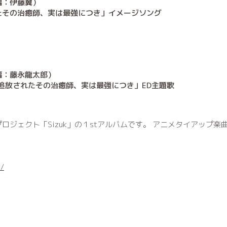
編：伊藤翼）
たその治癒師、実は最強につき」イメージソング
編：藤永龍太郎）
追放されたその治癒師、実は最強につき」ED主題歌
ロジェクト「Sizuk」の１stアルバムです。 アニメタイアップ
s/