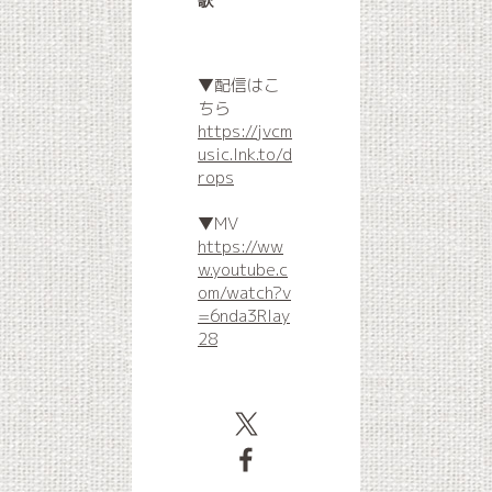
歌
▼配信はこ
ちら
https://jvcm
usic.lnk.to/d
rops
▼MV
https://ww
w.youtube.c
om/watch?v
=6nda3Rlay
28