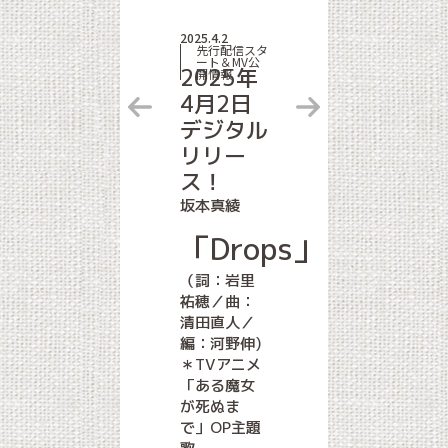
2025.4.2
先行配信スタ
ート＆MV公
2025年
開情報
4月2日
デジタル
リリー
ス！
坂本真綾
「Drops」
（詞：岩里
祐穂／曲：
清田直人／
編：河野伸)
＊TVアニメ
「ある魔女
が死ぬま
で」OP主題