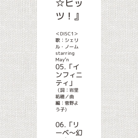
☆ヒッ
ツ！』
＜DISC1＞
歌：シェリ
ル・ノーム
starring
May’n
05.「イ
ンフィニ
ティ」
（詞：岩里
祐穂／曲
編：菅野よ
う子)
06.「リ
ーベ～幻