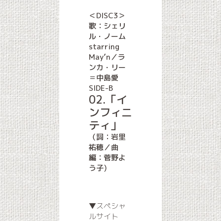
＜DISC3＞
歌：シェリ
ル・ノーム
starring
May’n／ラ
ンカ・リー
＝中島愛
SIDE-B
02.「イ
ンフィニ
ティ」
（詞：岩里
祐穂／曲
編：菅野よ
う子)
▼スペシャ
ルサイト