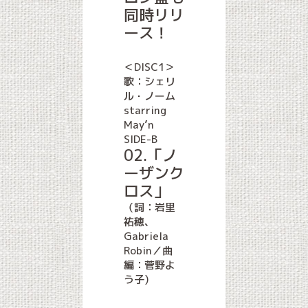
同時リリ
ース！
＜DISC1＞
歌：シェリ
ル・ノーム
starring
May’n
SIDE-B
02.「ノ
ーザンク
ロス」
（詞：岩里
祐穂、
Gabriela
Robin／曲
編：菅野よ
う子)