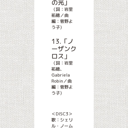
の光」
（詞：岩里
祐穂／曲
編：菅野よ
う子)
13.「ノ
ーザンク
ロス」
（詞：岩里
祐穂、
Gabriela
Robin／曲
編：菅野よ
う子)
＜DISC3＞
歌：シェリ
ル・ノーム