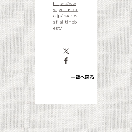
https://ww
w.jvcmusic.c
o.jp/macros
sf_alltimeb
est/
一覧へ戻る