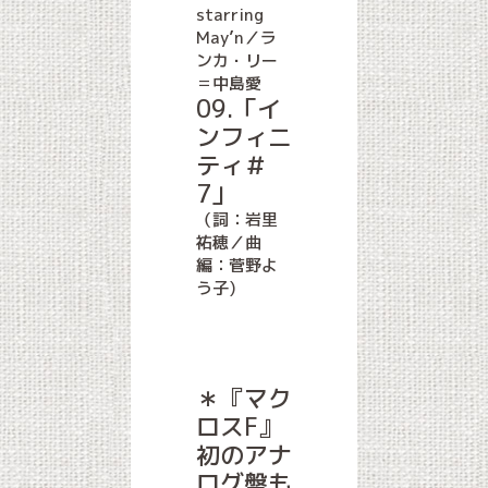
starring
May’n／ラ
ンカ・リー
＝中島愛
09.「イ
ンフィニ
ティ＃
7」
（詞：岩里
祐穂／曲
編：菅野よ
う子)
＊『マク
ロスF』
初のアナ
ログ盤も