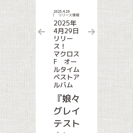
2025.4.29
リリース情報
2025年
4月29日
リリー
ス！
マクロス
F オー
ルタイム
ベストア
ルバム
『娘々
IS
グレイ
テスト
L」