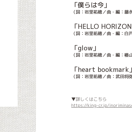
「僕らは今」
（詞：岩里祐穂／曲・編：藤永龍太郎
「HELLO HORIZO
（詞：岩里祐穂／曲・編：白
「glow」
（詞：岩里祐穂／曲・編：椿
「heart bookmark
（詞：岩里祐穂／曲：武田将
▼詳しくはこちら
https://king-cr.jp/inorimina