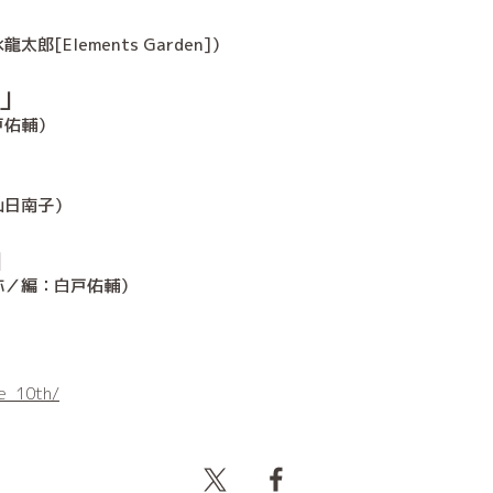
[Elements Garden]）
N」
戸佑輔）
山日南子）
」
弥／編：白戸佑輔）
se_10th/