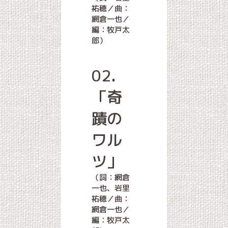
祐穂／曲：
網倉一也／
編：牧戸太
郎）
02.
「奇
蹟の
ワル
ツ」
（詞：網倉
一也、岩里
祐穂／曲：
網倉一也／
編：牧戸太