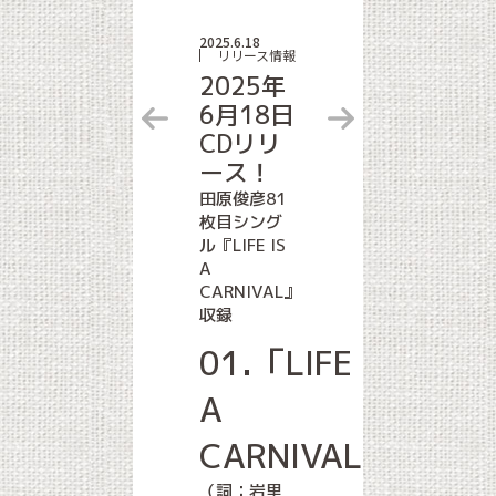
2025.6.18
リリース情報
2025年
6月18日
CDリリ
ース！
田原俊彦81
枚目シング
ル『LIFE IS
A
CARNIVAL』
収録
USIC
01.「LIFE IS
 2』
A
CARNIVAL」
（詞：岩里