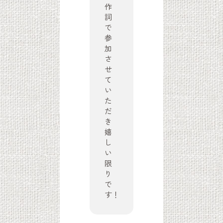
作
詞
で
参
加
さ
せ
て
い
た
だ
き
嬉
し
い
限
り
で
す！