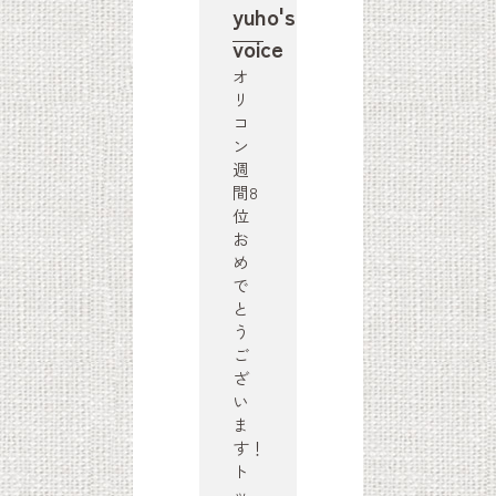
yuho's
voice
オ
リ
コ
ン
週
間8
位
お
め
で
と
う
ご
ざ
い
ま
す！
ト
ッ