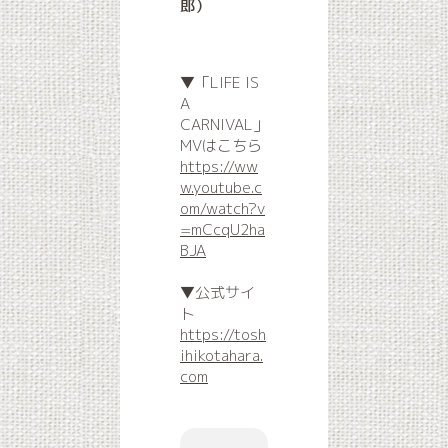
郎）
▼「LIFE IS
A
CARNIVAL」
MVはこちら
https://ww
w.youtube.c
om/watch?v
=mCcqU2ha
BJA
▼公式サイ
ト
https://tosh
ihikotahara.
com