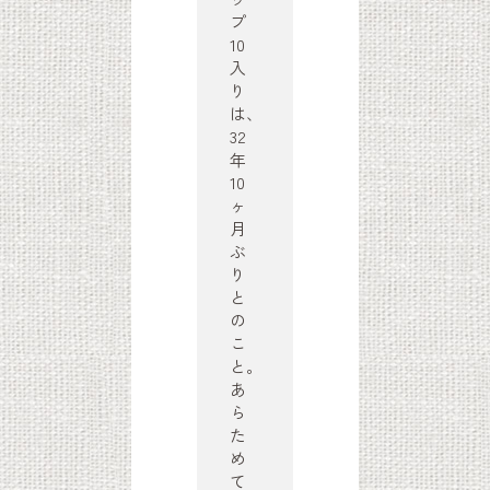
プ
10
入
り
は、
32
年
10
ヶ
月
ぶ
り
と
の
こ
と。
あ
ら
た
め
て