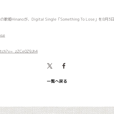
inanoが、Digital Single「Something To Lose」を8
ose
atch?v=_zZCe0Z9Jh4
一覧へ戻る