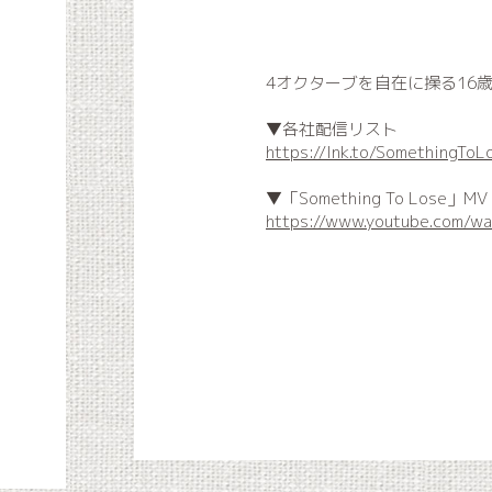
4オクターブを自在に操る16歳の歌姫H
▼各社配信リスト
https://lnk.to/SomethingToL
▼「Something To Lose」MV
https://www.youtube.com/w