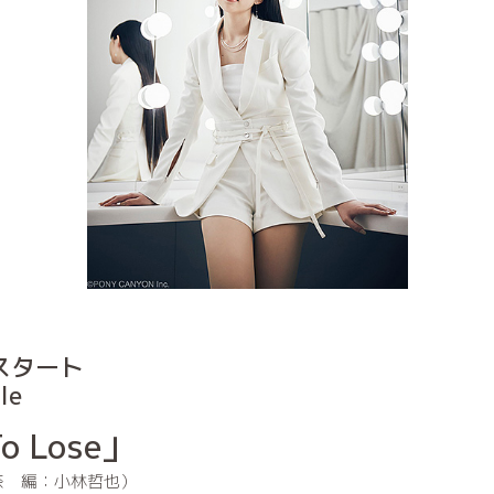
信スタート
le
To Lose」
奈 編：小林哲也）