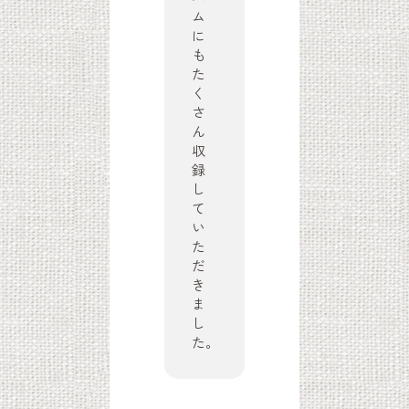
ム
に
も
た
く
さ
ん
収
録
し
て
い
た
だ
き
ま
し
た。