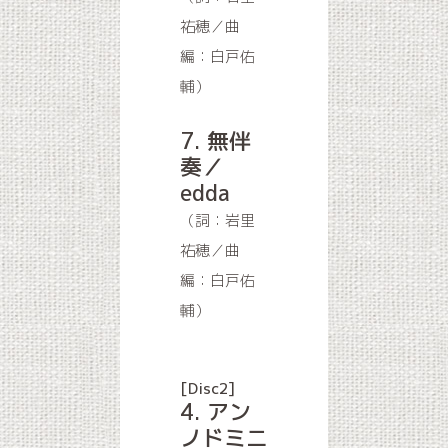
祐穂／曲
編：白戸佑
輔）
7. 無伴
奏／
edda
（詞：岩里
祐穂／曲
編：白戸佑
輔）
[Disc2]
4. アン
ノドミニ