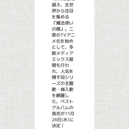
越え、全世
界から注目
を集める
『魔法使い
の嫁』。二
度のTVアニ
メ化を始め
として、多
数メディア
ミックス展
開も行わ
れ、人気を
博す同シリ
ーズの主題
歌・挿入歌
を網羅し
た、ベスト
アルバムの
発売が11月
26日(水)に
決定！