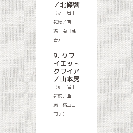
／北條響
（詞：岩里
祐穂／曲
編：南田健
吾）
9. クワ
イエット
クワイア
／山本晃
（詞：岩里
祐穂／曲
編：椿山日
南子）