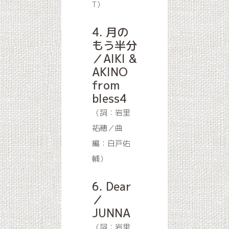
T）
4. 月の
もう半分
／AIKI &
AKINO
from
bless4
（詞：岩里
祐穂／曲
編：白戸佑
輔）
6. Dear
／
JUNNA
（詞：岩里