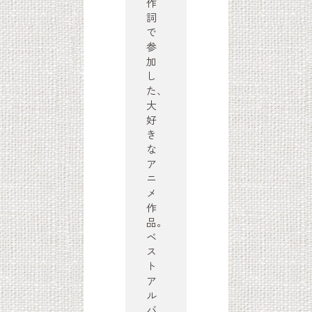
作
詞
で
参
加
し
た、
大
好
き
な
ア
ニ
メ
作
品。
ベ
ス
ト
ア
ル
バ