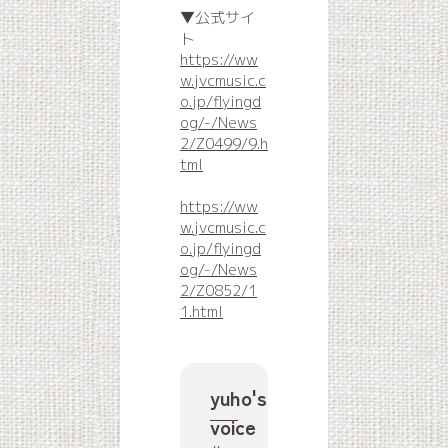
▼公式サイ
ト
https://ww
w.jvcmusic.c
o.jp/flyingd
og/-/News
2/Z0499/9.h
tml
https://ww
w.jvcmusic.c
o.jp/flyingd
og/-/News
2/Z0852/1
1.html
yuho's
voice