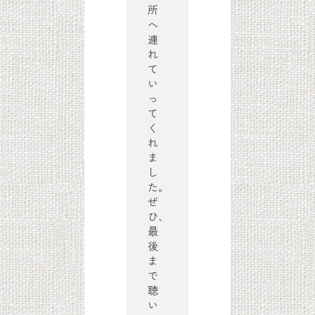
所
へ
連
れ
て
い
っ
て
く
れ
ま
し
た。
ぜ
ひ、
最
後
ま
で
聴
い