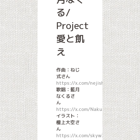
る/
Project
愛と飢
え
作曲：ねじ
式さん
https://x.com/nejishiki0221
歌唱：藍月
なくるさ
ん
https://x.com/NakuruAitsuki
イラスト：
檀上大空さ
ん
https://x.com/skyw315