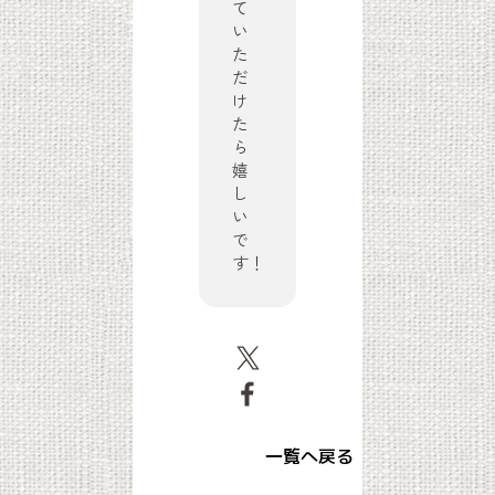
て
い
た
だ
け
た
ら
嬉
し
い
で
す！
一覧へ戻る