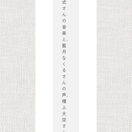
式
さ
ん
の
音
楽
と、
藍
月
な
く
る
さ
ん
の
声、
檀
上
大
空
さ
ん