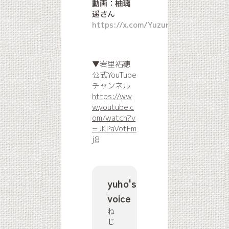
動画：柚璃
遥さん
https://x.com/Yuzuri_Hal
▼岩里祐穂
公式YouTube
チャンネル
https://ww
w.youtube.c
om/watch?v
=JKPaVotFm
j8
yuho's
voice
ね
じ