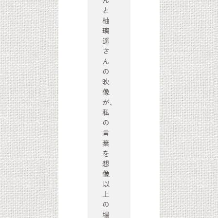
と
柚
璃
遥
さ
ん
の
映
像
が、
私
の
言
葉
を
想
像
以
上
の
場