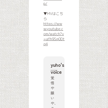
p/
▼MVはこち
ら
https://ww
w.youtube.c
om/watch?v
=afh9Sq0Dt
q4
yuho's
voice
覚
悟
や
願
い
や、