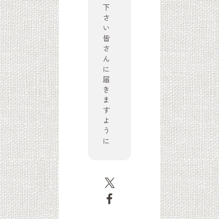
下
さ
い
皆
さ
ん
に
届
き
ま
す
よ
う
に