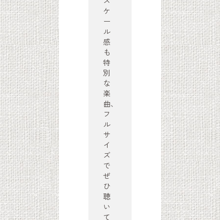
ス
ケ
ー
ル
感
も
特
」
別
な
楽
曲、
フ
ル
サ
イ
ズ
で
ぜ
ひ
聴
い
て