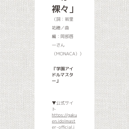
裸々」
（詞：岩里
祐穂／曲
編：岡部啓
一さん
（MONACA））
『学園アイ
ドルマスタ
ー』
▼公式サイ
ト
https://gaku
en.idolmast
er-official.j