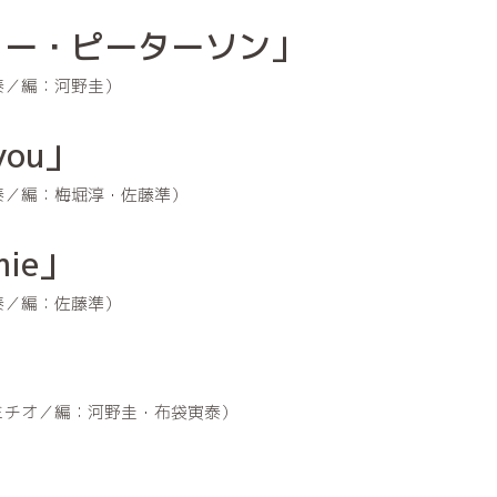
カー・ピーターソン」
泰／編：河野圭）
 you」
泰／編：梅堀淳・佐藤準）
mie」
泰／編：佐藤準）
ミチオ／編：河野圭・布袋寅泰）