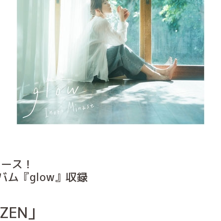
リース！
バム『glow』収録
IZEN」