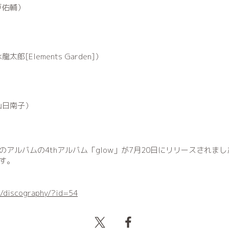
戸佑輔）
[Elements Garden]）
山日南子）
アルバムの4thアルバム「glow」が7月20日にリリースされまし
す。
m/discography/?id=54