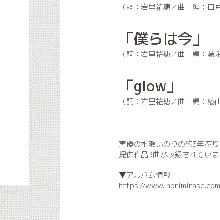
（詞：岩里祐穂／曲・編：白
「僕らは今」
（詞：岩里祐穂／曲・編：藤永龍太郎
「glow」
（詞：岩里祐穂／曲・編：椿
声優の水瀬いのりの約3年ぶりの
提供作品3曲が収録されていま
▼アルバム情報
https://www.inoriminase.co