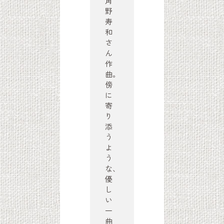
角
野
寿
和
さ
ん
作
曲。
傍
に
寄
り
添
う
よ
う
な、
優
し
い
一
曲