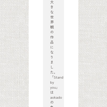
大
き
な
世
界
観
の
作
品
に
な
り
ま
し
た。
「Stand
by
you」
は
aokado
の