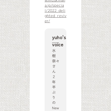
w.mizukinan
a.jp/specia
l/2022_deli
ghted_reviv
er/
yuho's
voice
水
樹
奈々
さ
ん
２
年
半
ぶ
り
の
New