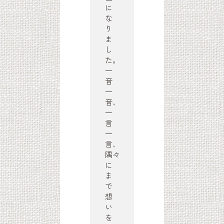
に
な
り
ま
し
た。
一
音
一
音、
一
言
一
言、
隅々
に
ま
で
想
い
を