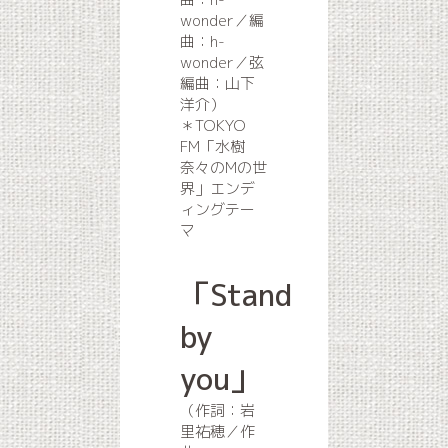
wonder／編
曲：h-
wonder／弦
編曲：山下
洋介）
＊TOKYO
FM「水樹
奈々のMの世
界」エンデ
ィングテー
マ
「Stand
by
you」
（作詞：岩
里祐穂／作