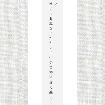
愛”と
い
う
お
題
を
い
た
だ
い
て、
生
命
の
神
秘
さ
え
感
じ
る