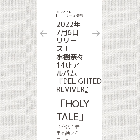
2022.7.6
リリース情報
2022年
7月6日
リリー
ス！
水樹奈々
14thア
ルバム
『DELIGHTED
REVIVER』
「HOLY
TALE」
（作詞：岩
里祐穂／作
曲：h-