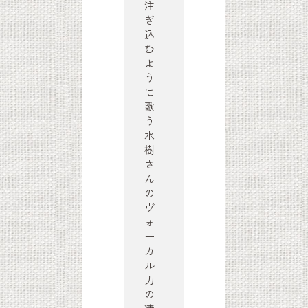
注
ぎ
込
む
よ
う
に
歌
う
水
樹
さ
ん
の
ヴ
ォ
ー
カ
ル
力
の