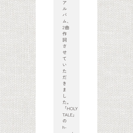
ア
ル
バ
ム、
2曲
作
詞
さ
せ
て
い
た
だ
き
ま
し
た。
「HOLY
TALE」
の
h-