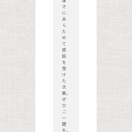
凄
さ
に、
あ
ら
た
め
て
感
銘
を
受
け
た
次
第。
ぜ
ひ
ご
一
聴
を。