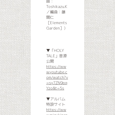
曲：
Toshikazu.K
／編曲：藤
間仁
［Elements
Garden］）
▼「HOLY
TALE」音源
公開
https://ww
w.youtube.c
om/watch?v
=sy7ZN9pq
Yzo&t=5s
▼アルバム
特設サイト
https://ww