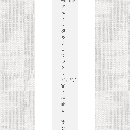
wonder
さ
ん
と
は
初
め
ま
し
て
の
タ
ッ
グ。“宇
宙
と
神
話
と
一
途
な