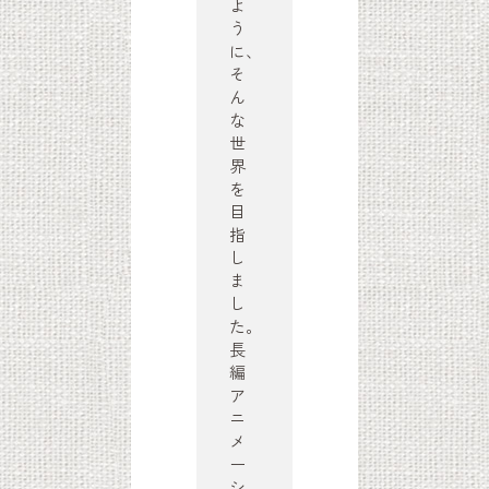
よ
う
に、
そ
ん
な
世
界
を
目
指
し
ま
し
た。
長
編
ア
ニ
メ
ー
シ