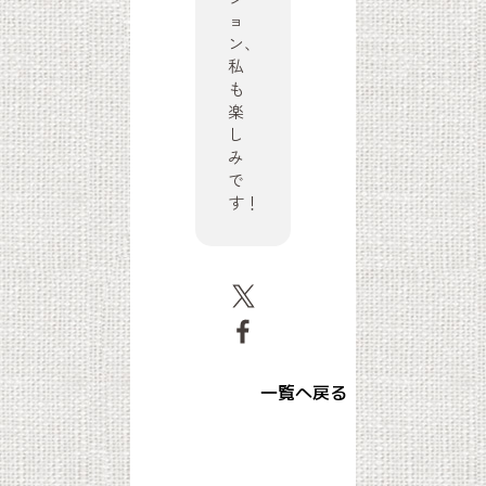
ョ
ン、
私
も
楽
し
み
で
す！
一覧へ戻る