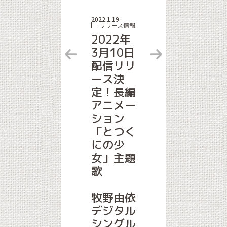
2022.1.19
リリース情報
2022年
3月10日
配信リリ
ース決
定！長編
アニメー
ション
「とつく
にの少
女」主題
歌
牧野由依
デジタル
シングル