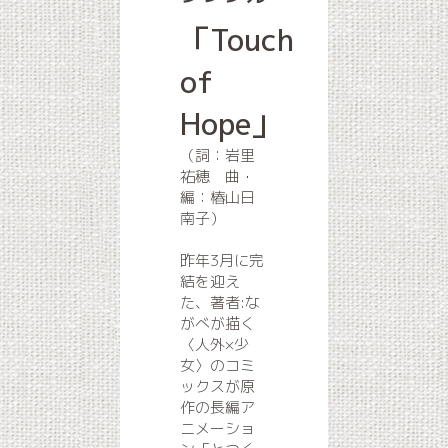
「Touch
of
Hope」
（詞：岩里
祐穂 曲・
編：椿山日
南子）
昨年3月に完
結を迎え
た、著者:な
がべが描く
〈人外×少
女〉のコミ
ックスが原
作の長編ア
ニメーショ