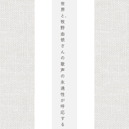
世
界
と、
牧
野
由
依
さ
ん
の
歌
声
の
永
遠
性
が
呼
応
す
る