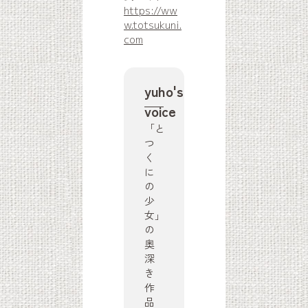
https://ww
w.totsukuni.
com
yuho's
voice
「と
つ
く
に
の
少
女」
の
奥
深
き
作
品