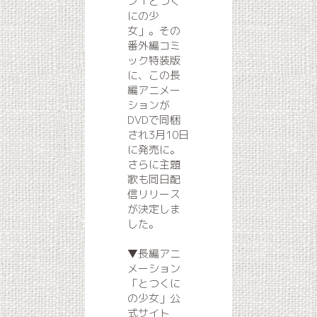
ン「とつく
にの少
女」。その
番外編コミ
ック特装版
に、この長
編アニメー
ションが
DVDで同梱
され3月10日
に発売に。
さらに主題
歌も同日配
信リリース
が決定しま
した。
▼長編アニ
メーション
「とつくに
の少女」公
式サイト