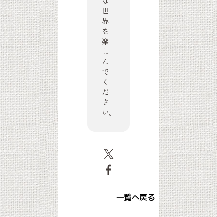
な
世
界
を
楽
し
ん
で
く
だ
さ
い。
一覧へ戻る