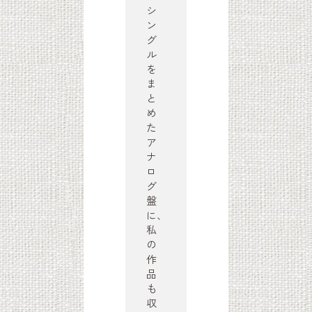
シ
ン
グ
ル
を
ま
と
め
た
ア
ナ
ロ
グ
盤
に、
私
の
作
品
も
収