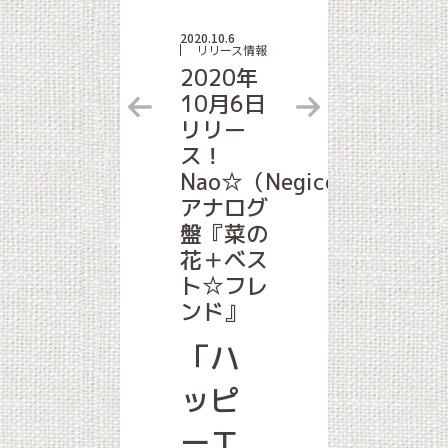
2020.10.6
リリース情報
2020年
10月6日
リリー
ス！
Nao☆（Negicco）
アナログ
盤『菜の
花＋ベス
ト☆フレ
ンド』
「ハ
ッピ
ーエ