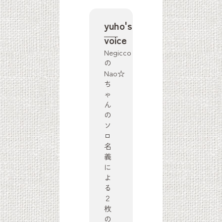
yuho's
voice
Negicco
の
Nao☆
ち
ゃ
ん
の
ソ
ロ
名
義
に
よ
る
２
枚
の