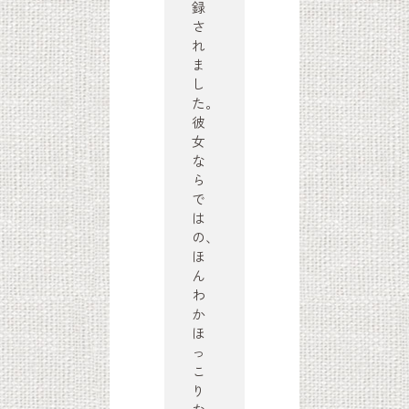
録
さ
れ
ま
し
た。
彼
女
な
ら
で
は
の、
ほ
ん
わ
か
ほ
っ
こ
り