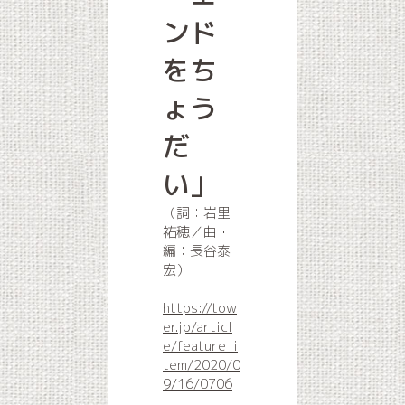
ンド
をち
ょう
だ
い」
（詞：岩里
祐穂／曲・
編：長谷泰
宏）
https://tow
er.jp/articl
e/feature_i
tem/2020/0
9/16/0706