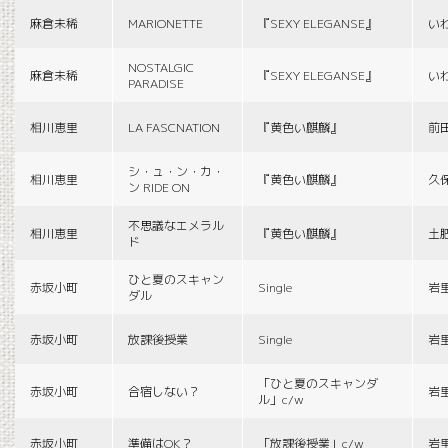
麻倉未稀
MARIONETTE
『SEXY ELEGANSE』
い
NOSTALGIC
麻倉未稀
『SEXY ELEGANSE』
い
PARADISE
相川恵里
LA FASCNATION
『黄色い麒麟』
前
シ・ュ・ン・カ・
相川恵里
『黄色い麒麟』
久
ン RIDE ON
不思議なエメラル
相川恵里
『黄色い麒麟』
土
ド
ひと夏のスキャン
赤坂小町
Single
岩
ダル
赤坂小町
放課後授業
Single
岩
「ひと夏のスキャンダ
赤坂小町
合宿しない？
岩
ル」c/w
赤坂小町
準備はOK？
「放課後授業」c/w
岩