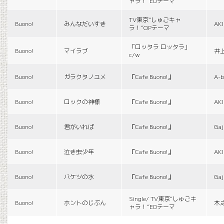
ャラ！”EDテーマ
TV東京“しゅごキャ
Buono!
みんなだいすき
AK
ラ！”OPテーマ
「ロッタラ ロッタラ」
Buono!
マイラブ
井
c/w
Buono!
ガラクタノユメ
『Cafe Buono!』
A-b
Buono!
ロックの神様
『Cafe Buono!』
AK
Buono!
君がいれば
『Cafe Buono!』
Gaj
Buono!
泣き虫少年
『Cafe Buono!』
AK
Buono!
バケツの水
『Cafe Buono!』
Gaj
Single/ TV東京“しゅごキ
Buono!
ホントのじぶん
木
ャラ！”EDテーマ