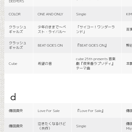
DEEPERS
COLOR
ONE AND ONLY
Single
KI
クラッシュ
少年のままで〜ベ
「サイコー！ワンダーラ
吉
ギャルズ
スト・ライバル〜
ンド」
クラッシュ
BEAT GOES ON
『BEAT GOES ON』
熊
ギャルズ
cube 25th presents 音楽
Cube
希望の音
劇『夜来香ラプソディ』
本
テーマ曲
d
傳田真央
Love For Sale
『Love For Sale』
傳
泣きたくなるけど
傳田
傳田真央
Single
（共作）
Miy