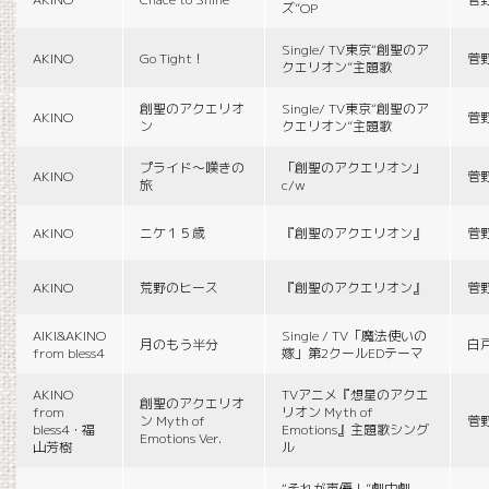
ズ”OP
Single/ TV東京“創聖のア
AKINO
Go Tight！
菅
クエリオン”主題歌
創聖のアクエリオ
Single/ TV東京“創聖のア
AKINO
菅
ン
クエリオン”主題歌
プライド〜嘆きの
「創聖のアクエリオン」
AKINO
菅
旅
c/w
AKINO
ニケ１５歳
『創聖のアクエリオン』
菅
AKINO
荒野のヒース
『創聖のアクエリオン』
菅
AIKI&AKINO
Single / TV「魔法使いの
月のもう半分
白
from bless4
嫁」第2クールEDテーマ
AKINO
TVアニメ『想星のアクエ
創聖のアクエリオ
from
リオン Myth of
ン Myth of
菅
bless4・福
Emotions』主題歌シング
Emotions Ver.
山芳樹
ル
“それが声優！”劇中劇