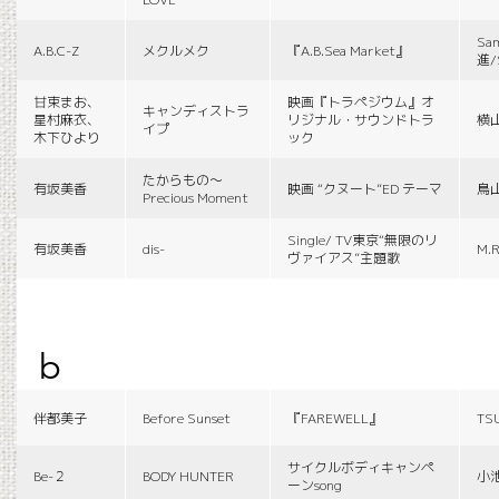
Sa
A.B.C-Z
メクルメク
『A.B.Sea Market』
進/
甘束まお、
映画『トラペジウム』オ
キャンディストラ
星村麻衣、
リジナル・サウンドトラ
横
イプ
木下ひより
ック
たからもの〜
有坂美香
映画 “クヌート”ED テーマ
鳥
Precious Moment
Single/ TV東京“無限のリ
有坂美香
dis-
M.R
ヴァイアス”主題歌
b
伴都美子
Before Sunset
『FAREWELL』
TS
サイクルボディキャンペ
Be-２
BODY HUNTER
小
ーンsong