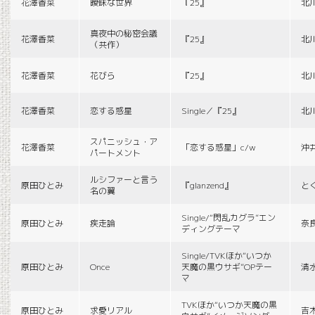
花澤香菜
曖昧な世界
『25』
北
真夜中の秘密会議
花澤香菜
『25』
北
（共作）
花澤香菜
花びら
『25』
北
花澤香菜
恋する惑星
Single／『25』
北
スパニッシュ・ア
花澤香菜
「恋する惑星」c/w
沖
パートメント
ルシファーと言う
原田ひとみ
『glanzend』
と
名の翼
Single/“閃乱カグラ”エン
原田ひとみ
疾走論
奈
ディングテーマ
Single/TVKほか“いつか
原田ひとみ
Once
天魔の黒ウサギ”OPテー
清
マ
TVKほか“いつか天魔の黒
原田ひとみ
求愛リアル
吉