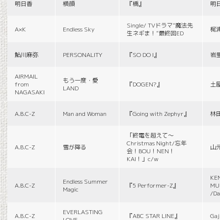
明日香
横顔
『橋』
明
Single/ TVドラマ“魔法先
A×K
Endless Sky
梶
生ネギま！”最終回ED
鮎川麻弥
PERSONALITY
『SO DO I』
岩
AIRMAIL
もう一度・愛
from
『DOGEN?』
土
LAND
NAGASAKI
A.B.C-Z
Man and Woman
『Going with Zephyr』
林
「終電を超えて～
Christmas Night/忘年
A.B.C-Z
雪が降る
山
会！BOU！NEN！
KAI！」c/w
KE
Endless Summer
A.B.C-Z
『5 Performer-Z』
MUS
Magic
/Da
EVERLASTING
A.B.C-Z
『ABC STAR LINE』
Gaj
LOVE