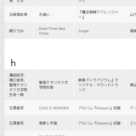
音、さな
ック
『魔法戦隊マジレンジャ
五條真由美
永遠に…
山
ー』
Good Times Bad
郷ひろみ
Single
真
Times
h
濱田菜月、
橋口佳奈、
映画『トラペジウム』オ
聖南テネリタス女
聖南テネリ
リジナル・サウンドトラ
横
学院校歌
タス女学院
ック
生徒一同
花澤香菜
LOVE IS WONDER
アルバム『blossom』収録
ケ
花澤香菜
草原と宇宙
アルバム『blossom』収録
ミ