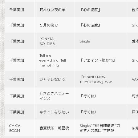
千葉美加
眠れない夜の羊
『心の温度』
佐
千葉美加
５月の街で
『心の温度』
Sho
PONYTAIL
千葉美加
Single
荒
SOLDIER
Tell me
千葉美加
everything, Tell
『フェイント勝ちね』
Sho
me nothing
「BRAND-NEW-
千葉美加
ジャマしないで
VA
TOMORROW」c/w
ときめきパフォー
千葉美加
『行くね』
町
マンス
千葉美加
キライになりたい
『行くね』
戸
CHICA
Single/ TBS日曜劇場 “カ
春夏秋冬・朝昼夜
柴
BOOM
ミさんの悪口”主題歌