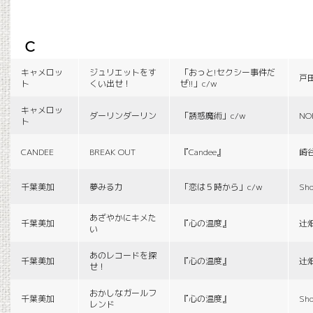
c
キャメロッ
ジュリエットをす
「おっと!セクシー事件だ
戸
ト
くい出せ！
ぜ!!」c/w
キャメロッ
ダーリンダーリン
「誘惑魔術」c/w
NO
ト
CANDEE
BREAK OUT
『Candee』
崎
千葉美加
夢みる力
「恋は５時から」c/w
Sho
あざやかにキメた
千葉美加
『心の温度』
辻
い
あのレコードを探
千葉美加
『心の温度』
辻
せ！
おかしなガールフ
千葉美加
『心の温度』
Sho
レンド