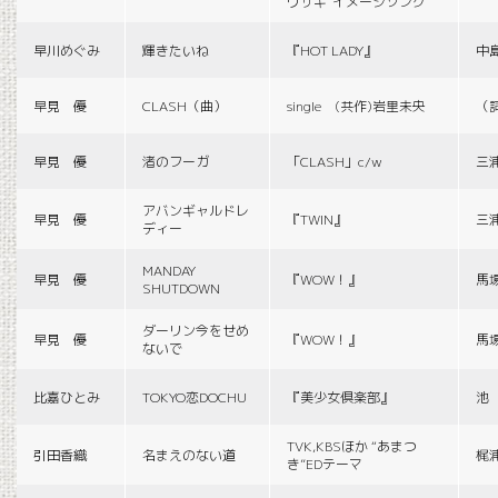
ウサギ”イメージソング
早川めぐみ
輝きたいね
『HOT LADY』
中
早見 優
CLASH（曲）
single (共作)岩里未央
（
早見 優
渚のフーガ
「CLASH」c/w
三
アバンギャルドレ
早見 優
『TWIN』
三
ディー
MANDAY
早見 優
『WOW！』
馬
SHUTDOWN
ダーリン今をせめ
早見 優
『WOW！』
馬
ないで
比嘉ひとみ
TOKYO恋DOCHU
『美少女倶楽部』
池
TVK,KBSほか “あまつ
引田香織
名まえのない道
梶
き”EDテーマ