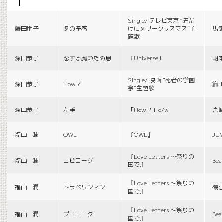
f
Single/ テレビ東京 “君だ
藤田朋子
冬の予感
けにメリークリスマス”主
馬
題歌
深田恭子
恋する胸のため息
『Universe』
朝
Single/ 映画 “死者の学園
深田恭子
How？
織
祭”主題歌
深田恭子
左手
「How？」c/w
宮
福山 潤
OWL
『OWL』
JU
『Love Letters 〜祭りの
福山 潤
エピローグ
Bea
国で』
『Love Letters 〜祭りの
福山 潤
トラベリンマン
磯
国で』
『Love Letters 〜祭りの
福山 潤
プロローグ
Bea
国で』