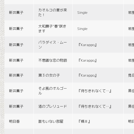
カオルコの夏が来
新井薫子
Single
岩
た！
大和撫子“春”咲き
新井薫子
Single
岩
ます
パラダイス・ムー
新井薫子
『Karappo』
岩
ン
新井薫子
不思議な恋の物語
『Karappo』
岩
新井薫子
第３の女の子
『Karappo』
見
そよ風のオルゴー
新井薫子
『待ちきれなくて…』
黒
ル
新井薫子
渚のプレリュード
『待ちきれなくて…』
黒
明日香
誰もいない部屋
『橋Ⅱ』
明