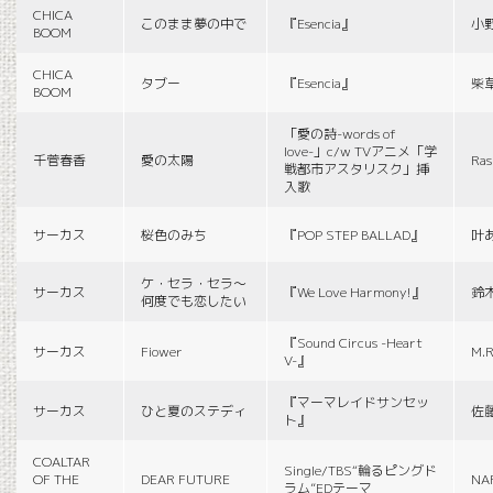
CHICA
このまま夢の中で
『Esencia』
小
BOOM
CHICA
タブー
『Esencia』
柴
BOOM
「愛の詩-words of
love-」c/w TVアニメ「学
千菅春香
愛の太陽
Ras
戦都市アスタリスク」挿
入歌
サーカス
桜色のみち
『POP STEP BALLAD』
叶
ケ・セラ・セラ〜
サーカス
『We Love Harmony!』
鈴
何度でも恋したい
『Sound Circus -Heart
サーカス
Fiower
M.R
V-』
『マーマレイドサンセッ
サーカス
ひと夏のステディ
佐
ト』
COALTAR
Single/TBS“輪るピングド
OF THE
DEAR FUTURE
NA
ラム”EDテーマ