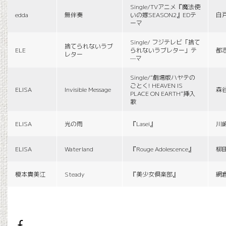
Single/TVアニメ『魔法使
edda
無伴奏
いの嫁SEASON2』EDテ
白
ーマ
Single/ フジテレビ「捨て
捨てられないラブ
ELE
られないラブレター」テ
都
レター
—マ
Single/“劇場版ハヤテの
ごとく! HEAVEN IS
ELISA
Invisible Message
森
PLACE ON EARTH”挿入
歌
ELISA
光の雨
『Lasei』
川
ELISA
Waterland
『Rouge Adolescence』
柳
榎本貴美江
Steady
『美少女倶楽部』
網