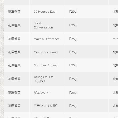
花澤香菜
25 Hours a Day
『25』
北
Good
花澤香菜
『25』
北
Conversation
花澤香菜
Make a Difference
『25』
mit
花澤香菜
Merry Go Round
『25』
北
花澤香菜
Summer Sunset
『25』
北
Young Oh! Oh!
花澤香菜
『25』
北
（共作）
花澤香菜
ダエンケイ
『25』
北
花澤香菜
マラソン（共作）
『25』
北