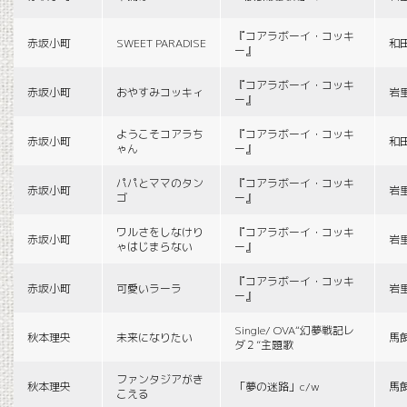
『コアラボーイ・コッキ
赤坂小町
SWEET PARADISE
和
ー』
『コアラボーイ・コッキ
赤坂小町
おやすみコッキィ
岩
ー』
ようこそコアラち
『コアラボーイ・コッキ
赤坂小町
和
ゃん
ー』
パパとママのタン
『コアラボーイ・コッキ
赤坂小町
岩
ゴ
ー』
ワルさをしなけり
『コアラボーイ・コッキ
赤坂小町
岩
ゃはじまらない
ー』
『コアラボーイ・コッキ
赤坂小町
可愛いラーラ
岩
ー』
Single/ OVA“幻夢戦記レ
秋本理央
未来になりたい
馬
ダ２”主題歌
ファンタジアがき
秋本理央
「夢の迷路」c/w
馬
こえる