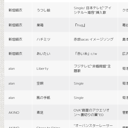
Single/ 日本テレビ“アイ
新垣結衣
うつし絵
ク
シテル〜海容”挿入歌
新垣結衣
巣箱
『hug』
葛
新垣結衣
ハチミツ
赤坂sacas イメージソング
島
新垣結衣
あいたい
「赤い糸」c/w
広
フジテレビ“非婚同盟”主
alan
Liberty
菊
題歌
alan
空唄
Single
菊
alan
風の手紙
Single
菊
OVA“創星のアクエリオ
AKINO
素足
菅
ン〜裏切りの翼”ED
“オーバンスターレーサー
AKINO
Chace to Shine
菅