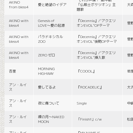
AKINO
愛と絶望のイデア
「仏戦士ボサツオン」主
大
from bless4
題歌
AKINO with
Genesis of
『Decennia』/“アクエリ
菅
bless4
LOVE〜愛の起源
オンEVOL”OPテーマ
AKINO with
パラドキシカル
『Decennia』/“アクエリ
菅
bless4
ZOO
オンEVOL”後期OPテーマ
AKINO with
『Decennia』/“アクエリ
ZERO ゼロ
菅
bless4
オンEVOL”挿入歌
MORNING
杏里
『COOOL』
岩
HIGHWAY
アン・ルイ
愛してるよ
『ROCADELIC』
大
ス
アン・ルイ
夜に傷ついて
Single
中
ス
アン・ルイ
裸の月〜NAKED
「Finish!!」c/w
松
ス
MOON
アン・ルイ
『MY NAME IS