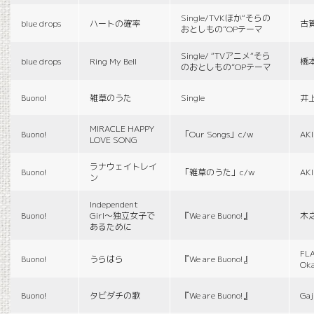
Single/TVKほか“そらの
blue drops
ハートの確率
古
おとしもの”OPテーマ
Single/ “TVアニメ“そら
blue drops
Ring My Bell
橋
のおとしもの”OPテーマ
Buono!
雑草のうた
Single
井
MIRACLE HAPPY
Buono!
「Our Songs」c/w
AK
LOVE SONG
ラナウェイトレイ
Buono!
「雑草のうた」c/w
AK
ン
Independent
Buono!
Girl〜独立女子で
『We are Buono!』
木
あるために
FLA
Buono!
うらはら
『We are Buono!』
Ok
Buono!
タビダチの歌
『We are Buono!』
Gaj