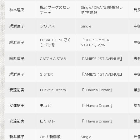
風とブーケのセレ
Single/ OVA “幻夢戦記レ
秋本理央
馬
ナーデ
ダ”主題歌
網浜直子
シリアス
Single
中
PRIVATE LINEでく
「HOT SUMMER
網浜直子
中
ちづけを
NIGHTS」c/w
網浜直子
CATCH A STAR
『AMIE'S 1ST AVENUE』
野
網浜直子
SISTER
『AMIE'S 1ST AVENUE』
中
安達祐実
I Have a Dream
『I Have a Dream』
葉
安達祐実
もっと
『I Have a Dream』
葉
安達祐実
ロケット
『I Have a Dream』
葉
新井薫子
OH！新鮮娘
Single
岩