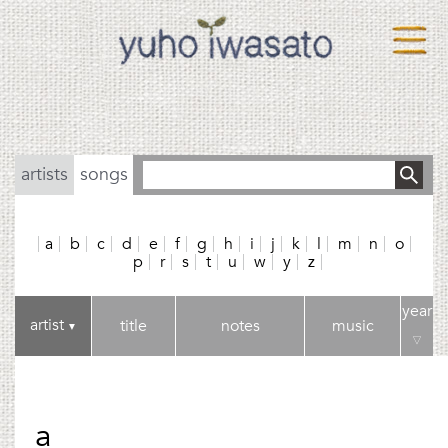
artists
songs
a
b
c
d
e
f
g
h
i
j
k
l
m
n
o
p
r
s
t
u
w
y
z
year
artist
title
notes
music
▼
▽
a