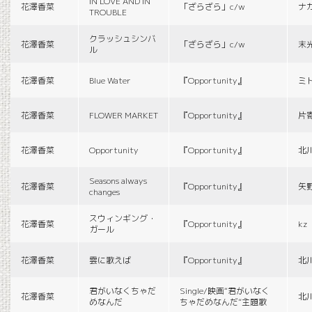
IN LOVE AND IN
花澤香菜
「ざらざら」c/w
ナ
TROUBLE
クラッシュシンバ
花澤香菜
「ざらざら」c/w
末
ル
花澤香菜
Blue Water
『Opportunity』
ミ
花澤香菜
FLOWER MARKET
『Opportunity』
片
花澤香菜
Opportunity
『Opportunity』
北
Seasons always
花澤香菜
『Opportunity』
矢
changes
スウィンギング・
花澤香菜
『Opportunity』
kz
ガール
花澤香菜
雲に歌えば
『Opportunity』
北
君がいなくちゃだ
Single/映画“君がいなく
花澤香菜
北
めなんだ
ちゃだめなんだ”主題歌