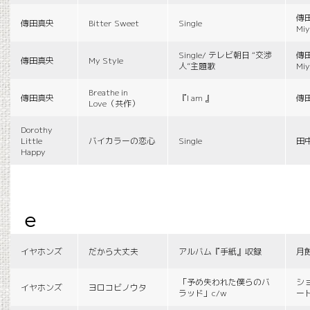
傳田
傳田真央
Bitter Sweet
Single
Miy
Single/ テレビ朝日 “交渉
傳田
傳田真央
My Style
人”主題歌
Miy
Breathe in
傳田真央
『I am 』
傳
Love（共作）
Dorothy
Little
バイカラーの恋心
Single
田
Happy
e
イヤホンズ
だから大丈夫
アルバム『手紙』収録
月
「予め失われた僕らのバ
シ
イヤホンズ
ヨロコビノウタ
ラッド」c/w
ー