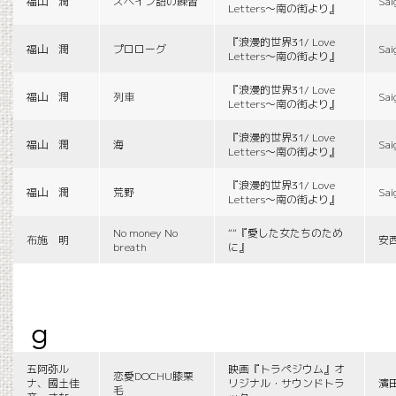
福山 潤
スペイン語の練習
Sai
Letters〜南の街より』
『浪漫的世界31/ Love
福山 潤
プロローグ
Sai
Letters〜南の街より』
『浪漫的世界31/ Love
福山 潤
列車
Sai
Letters〜南の街より』
『浪漫的世界31/ Love
福山 潤
海
Sai
Letters〜南の街より』
『浪漫的世界31/ Love
福山 潤
荒野
Sai
Letters〜南の街より』
No money No
““『愛した女たちのため
布施 明
安
breath
に』
g
五阿弥ル
映画『トラペジウム』オ
恋愛DOCHU膝栗
ナ、國土佳
リジナル・サウンドトラ
濱
毛