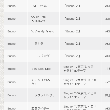
Buono!
I NEED YOU
『Buono!２』
AK
OVER THE
Buono!
『Buono!２』
Gaj
RAINBOW
Buono!
You're My Friend
『Buono!２』
AK
Buono!
キラキラ
『Buono!２』
AK
Buono!
ゴール（共作）
『Buono!２』
AK
Single/ TV東京“しゅごキ
Buono!
Kiss! Kiss! Kiss!
井
ャラ！”EDテーマ
ガチンコでいこ
Single/ TV東京“しゅごキ
Buono!
ム
う！
ャラ！”EDテーマ
Single/ TV東京“しゅごキ
Buono!
ロッタラ ロッタラ
井
ャラ！”EDテーマ
Single/ TV東京“しゅごキ
Buono!
恋愛ライダー
AK