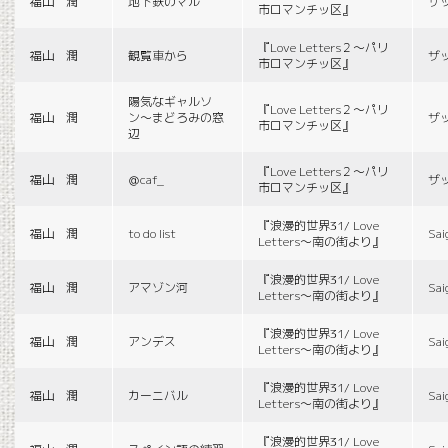
福山 潤
地下鉄のマル
ザ
市ロマンチッ区』
『Love Letters２〜パリ
福山 潤
観覧車から
ザ
市ロマンチッ区』
陽気なギャルソ
『Love Letters２〜パリ
福山 潤
ン〜まどろみの窓
ザ
市ロマンチッ区』
辺
『Love Letters２〜パリ
福山 潤
＠caf_
ザ
市ロマンチッ区』
『浪漫的世界31/ Love
福山 潤
to do list
Sai
Letters〜南の街より』
『浪漫的世界31/ Love
福山 潤
アマゾン河
Sai
Letters〜南の街より』
『浪漫的世界31/ Love
福山 潤
アンデス
Sai
Letters〜南の街より』
『浪漫的世界31/ Love
福山 潤
カーニバル
Sai
Letters〜南の街より』
『浪漫的世界31/ Love