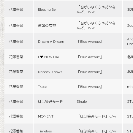
「君がいなくちゃだめな
花澤香菜
Blessing Bell
北
んだ」 c/w
「君がいなくちゃだめな
花澤香菜
運命の女神
Sou
んだ」 c/w
And
花澤香菜
Dream A Dream
『Blue Avenue』
Dr
花澤香菜
I ♥ NEW DAY!
『Blue Avenue』
北
花澤香菜
Nobody Knows
『Blue Avenue』
北
花澤香菜
Trace
『Blue Avenue』
mit
花澤香菜
ほほ笑みモード
Single
ST
花澤香菜
MOMENT
「ほほ笑みモード」 c/w
ST
花澤香菜
Timeless
「ほほ笑みモード」 c/w
ST