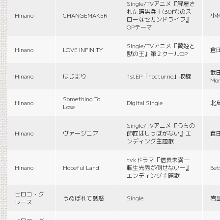
Single/TVアニメ『解雇さ
れた暗黒兵士(30代)のス
Hinano
CHANGEMAKER
小
ローなセカンドライフ』
OPテーマ
Single/TVアニメ『贄姫と
Hinano
LOVE INFINITY
倉
獣の王』第２クールOP
武田
Hinano
はじまり
1stEP「nocturne」収録
Mon
Something To
Hinano
Digital Single
北
Lose
Single/TVアニメ『うちの
Hinano
ヴァージニア
師匠はしっぽがない』エ
倉
ンディング主題歌
tvkドラマ『信長未満―
Hinano
Hopeful Land
転生光秀が倒せないー』
Be
エンディング主題歌
ヒロコ・グ
うぬぼれて誘惑
Single
岩
レース