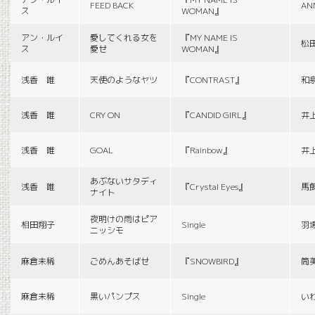
FEED BACK
AN
ス
WOMAN』
アン・ルイ
愛してくれる女を
『MY NAME IS
松
ス
愛せ
WOMAN』
浅香 唯
天使のようなヤツ
『CONTRAST』
和
浅香 唯
CRY ON
『CANDID GIRL』
井
浅香 唯
GOAL
『Rainbow』
井
あぶないサタディ
浅香 唯
『Crystal Eyes』
馬
ナイト
夜明けの雨はピア
相田翔子
Single
羽
ニッシモ
麻倉未稀
ごめんあそばせ
『SNOWBIRD』
筒
麻倉未稀
黒いパンプス
Single
い