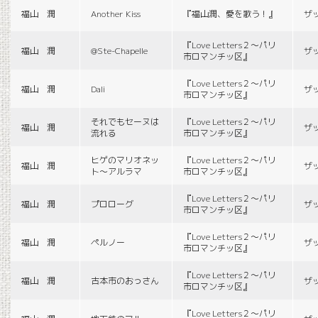
福山 潤
Another Kiss
『福山潤、愛を歌う！』
ザ
『Love Letters２〜パリ
福山 潤
@Ste-Chapelle
ザ
市ロマンチッ区』
『Love Letters２〜パリ
福山 潤
Dali
ザ
市ロマンチッ区』
それでもセーヌは
『Love Letters２〜パリ
福山 潤
ザ
流れる
市ロマンチッ区』
ヒゲのマリオネッ
『Love Letters２〜パリ
福山 潤
ザ
ト〜アルラマ
市ロマンチッ区』
『Love Letters２〜パリ
福山 潤
プロローグ
ザ
市ロマンチッ区』
『Love Letters２〜パリ
福山 潤
ペルノー
ザ
市ロマンチッ区』
『Love Letters２〜パリ
福山 潤
古本市のおっさん
ザ
市ロマンチッ区』
『Love Letters２〜パリ