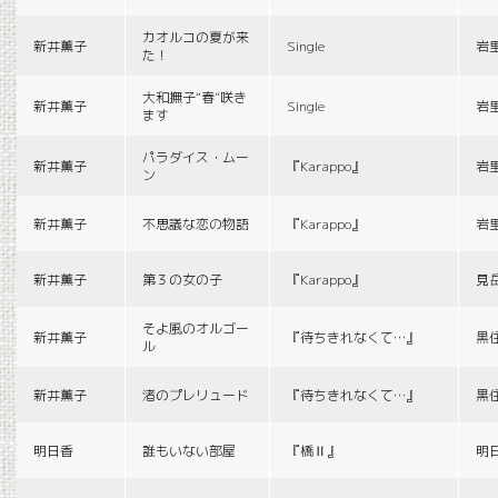
カオルコの夏が来
新井薫子
Single
岩
た！
大和撫子“春”咲き
新井薫子
Single
岩
ます
パラダイス・ムー
新井薫子
『Karappo』
岩
ン
新井薫子
不思議な恋の物語
『Karappo』
岩
新井薫子
第３の女の子
『Karappo』
見
そよ風のオルゴー
新井薫子
『待ちきれなくて…』
黒
ル
新井薫子
渚のプレリュード
『待ちきれなくて…』
黒
明日香
誰もいない部屋
『橋Ⅱ』
明