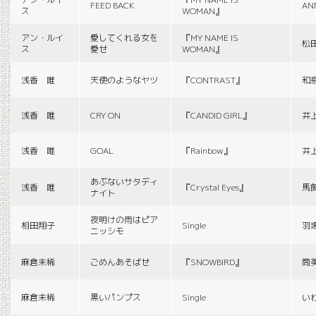
FEED BACK
AN
ス
WOMAN』
アン・ルイ
愛してくれる女を
『MY NAME IS
松
ス
愛せ
WOMAN』
浅香 唯
天使のようなヤツ
『CONTRAST』
和
浅香 唯
CRY ON
『CANDID GIRL』
井
浅香 唯
GOAL
『Rainbow』
井
あぶないサタディ
浅香 唯
『Crystal Eyes』
馬
ナイト
夜明けの雨はピア
相田翔子
Single
羽
ニッシモ
麻倉未稀
ごめんあそばせ
『SNOWBIRD』
筒
麻倉未稀
黒いパンプス
Single
い