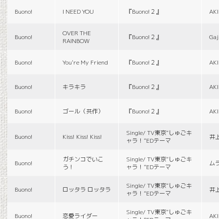
Buono!
I NEED YOU
『Buono!２』
AK
OVER THE
Buono!
『Buono!２』
Gaj
RAINBOW
Buono!
You're My Friend
『Buono!２』
AK
Buono!
キラキラ
『Buono!２』
AK
Buono!
ゴール（共作）
『Buono!２』
AK
Single/ TV東京“しゅごキ
Buono!
Kiss! Kiss! Kiss!
井
ャラ！”EDテーマ
ガチンコでいこ
Single/ TV東京“しゅごキ
Buono!
ム
う！
ャラ！”EDテーマ
Single/ TV東京“しゅごキ
Buono!
ロッタラ ロッタラ
井
ャラ！”EDテーマ
Single/ TV東京“しゅごキ
Buono!
恋愛ライダー
AK