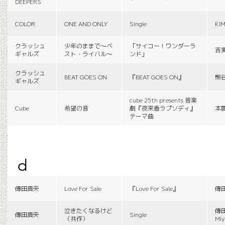
DEEPERS
COLOR
ONE AND ONLY
Single
KI
クラッシュ
少年のままで〜ベ
「サイコー！ワンダーラ
吉
ギャルズ
スト・ライバル〜
ンド」
クラッシュ
BEAT GOES ON
『BEAT GOES ON』
熊
ギャルズ
cube 25th presents 音楽
Cube
希望の音
劇『夜来香ラプソディ』
本
テーマ曲
d
傳田真央
Love For Sale
『Love For Sale』
傳
泣きたくなるけど
傳田
傳田真央
Single
（共作）
Miy