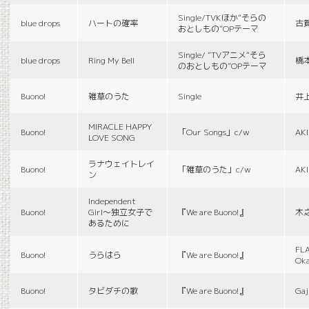
Single/TVKほか“そらの
blue drops
ハートの確率
古
おとしもの”OPテーマ
Single/ “TVアニメ“そら
blue drops
Ring My Bell
橋
のおとしもの”OPテーマ
Buono!
雑草のうた
Single
井
MIRACLE HAPPY
Buono!
「Our Songs」c/w
AK
LOVE SONG
ラナウェイトレイ
Buono!
「雑草のうた」c/w
AK
ン
Independent
Buono!
Girl〜独立女子で
『We are Buono!』
木
あるために
FLA
Buono!
うらはら
『We are Buono!』
Ok
Buono!
タビダチの歌
『We are Buono!』
Gaj