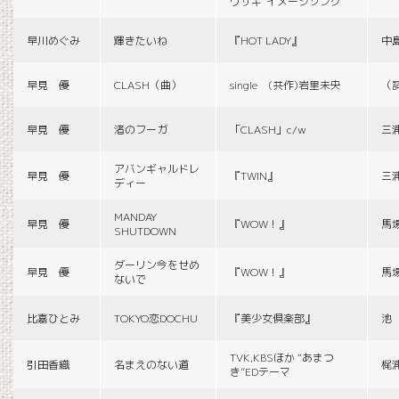
ウサギ”イメージソング
早川めぐみ
輝きたいね
『HOT LADY』
中
早見 優
CLASH（曲）
single (共作)岩里未央
（
早見 優
渚のフーガ
「CLASH」c/w
三
アバンギャルドレ
早見 優
『TWIN』
三
ディー
MANDAY
早見 優
『WOW！』
馬
SHUTDOWN
ダーリン今をせめ
早見 優
『WOW！』
馬
ないで
比嘉ひとみ
TOKYO恋DOCHU
『美少女倶楽部』
池
TVK,KBSほか “あまつ
引田香織
名まえのない道
梶
き”EDテーマ