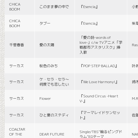
CHICA
このまま夢の中で
『Esencia』
小
BOOM
CHICA
タブー
『Esencia』
柴
BOOM
「愛の詩-words of
love-」c/w TVアニメ「学
千菅春香
愛の太陽
Ras
戦都市アスタリスク」挿
入歌
サーカス
桜色のみち
『POP STEP BALLAD』
叶
ケ・セラ・セラ〜
サーカス
『We Love Harmony!』
鈴
何度でも恋したい
『Sound Circus -Heart
サーカス
Fiower
M.R
V-』
『マーマレイドサンセッ
サーカス
ひと夏のステディ
佐
ト』
COALTAR
Single/TBS“輪るピングド
OF THE
DEAR FUTURE
NA
ラム”EDテーマ