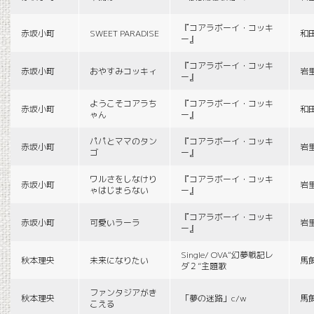
『コアラボーイ・コッキ
赤坂小町
SWEET PARADISE
和
ー』
『コアラボーイ・コッキ
赤坂小町
おやすみコッキィ
岩
ー』
ようこそコアラち
『コアラボーイ・コッキ
赤坂小町
和
ゃん
ー』
パパとママのタン
『コアラボーイ・コッキ
赤坂小町
岩
ゴ
ー』
ワルさをしなけり
『コアラボーイ・コッキ
赤坂小町
岩
ゃはじまらない
ー』
『コアラボーイ・コッキ
赤坂小町
可愛いラーラ
岩
ー』
Single/ OVA“幻夢戦記レ
秋本理央
未来になりたい
馬
ダ２”主題歌
ファンタジアがき
秋本理央
「夢の迷路」c/w
馬
こえる