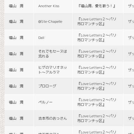
福山 潤
Another Kiss
『福山潤、愛を歌う！』
ザ
『Love Letters２〜パリ
福山 潤
@Ste-Chapelle
ザ
市ロマンチッ区』
『Love Letters２〜パリ
福山 潤
Dali
ザ
市ロマンチッ区』
それでもセーヌは
『Love Letters２〜パリ
福山 潤
ザ
流れる
市ロマンチッ区』
ヒゲのマリオネッ
『Love Letters２〜パリ
福山 潤
ザ
ト〜アルラマ
市ロマンチッ区』
『Love Letters２〜パリ
福山 潤
プロローグ
ザ
市ロマンチッ区』
『Love Letters２〜パリ
福山 潤
ペルノー
ザ
市ロマンチッ区』
『Love Letters２〜パリ
福山 潤
古本市のおっさん
ザ
市ロマンチッ区』
『Love Letters２〜パリ