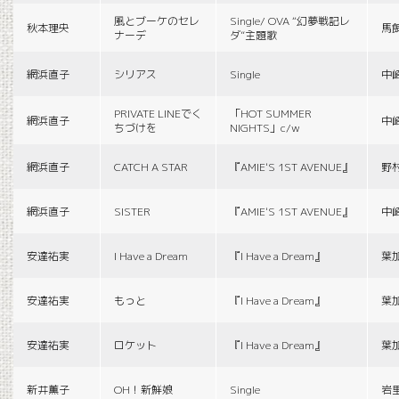
風とブーケのセレ
Single/ OVA “幻夢戦記レ
秋本理央
馬
ナーデ
ダ”主題歌
網浜直子
シリアス
Single
中
PRIVATE LINEでく
「HOT SUMMER
網浜直子
中
ちづけを
NIGHTS」c/w
網浜直子
CATCH A STAR
『AMIE'S 1ST AVENUE』
野
網浜直子
SISTER
『AMIE'S 1ST AVENUE』
中
安達祐実
I Have a Dream
『I Have a Dream』
葉
安達祐実
もっと
『I Have a Dream』
葉
安達祐実
ロケット
『I Have a Dream』
葉
新井薫子
OH！新鮮娘
Single
岩