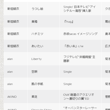
Single/ 日本テレビ“アイ
新垣結衣
うつし絵
ク
シテル〜海容”挿入歌
新垣結衣
巣箱
『hug』
葛
新垣結衣
ハチミツ
赤坂sacas イメージソング
島
新垣結衣
あいたい
「赤い糸」c/w
広
フジテレビ“非婚同盟”主
alan
Liberty
菊
題歌
alan
空唄
Single
菊
alan
風の手紙
Single
菊
OVA“創星のアクエリオ
AKINO
素足
菅
ン〜裏切りの翼”ED
“オーバンスターレーサー
AKINO
Chace to Shine
菅