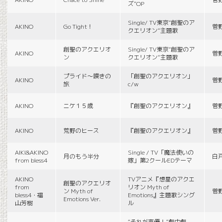
ズ”OP
Single/ TV東京“創聖のア
AKINO
Go Tight！
菅
クエリオン”主題歌
創聖のアクエリオ
Single/ TV東京“創聖のア
AKINO
菅
ン
クエリオン”主題歌
プライド〜嘆きの
「創聖のアクエリオン」
AKINO
菅
旅
c/w
AKINO
ニケ１５歳
『創聖のアクエリオン』
菅
AKINO
荒野のヒース
『創聖のアクエリオン』
菅
AIKI&AKINO
Single / TV「魔法使いの
月のもう半分
白
from bless4
嫁」第2クールEDテーマ
AKINO
TVアニメ『想星のアクエ
創聖のアクエリオ
from
リオン Myth of
ン Myth of
菅
bless4・福
Emotions』主題歌シング
Emotions Ver.
山芳樹
ル
“それが声優！”劇中劇