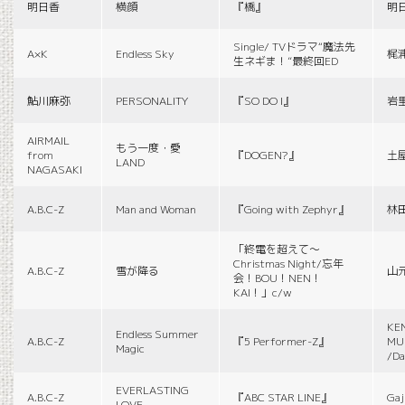
明日香
横顔
『橋』
明
Single/ TVドラマ“魔法先
A×K
Endless Sky
梶
生ネギま！”最終回ED
鮎川麻弥
PERSONALITY
『SO DO I』
岩
AIRMAIL
もう一度・愛
from
『DOGEN?』
土
LAND
NAGASAKI
A.B.C-Z
Man and Woman
『Going with Zephyr』
林
「終電を超えて～
Christmas Night/忘年
A.B.C-Z
雪が降る
山
会！BOU！NEN！
KAI！」c/w
KE
Endless Summer
A.B.C-Z
『5 Performer-Z』
MUS
Magic
/Da
EVERLASTING
A.B.C-Z
『ABC STAR LINE』
Gaj
LOVE