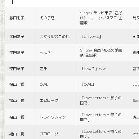
f
Single/ テレビ東京 “君だ
藤田朋子
冬の予感
けにメリークリスマス”主
馬
題歌
深田恭子
恋する胸のため息
『Universe』
朝
Single/ 映画 “死者の学園
深田恭子
How？
織
祭”主題歌
深田恭子
左手
「How？」c/w
宮
福山 潤
OWL
『OWL』
JU
『Love Letters 〜祭りの
福山 潤
エピローグ
Bea
国で』
『Love Letters 〜祭りの
福山 潤
トラベリンマン
磯
国で』
『Love Letters 〜祭りの
福山 潤
プロローグ
Bea
国で』