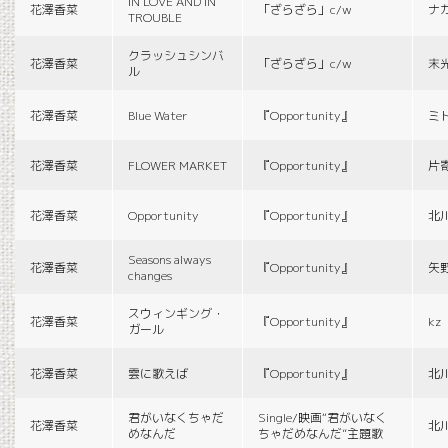
IN LOVE AND IN
花澤香菜
「ざらざら」c/w
ナ
TROUBLE
クラッシュシンバ
花澤香菜
「ざらざら」c/w
末
ル
花澤香菜
Blue Water
『Opportunity』
ミ
花澤香菜
FLOWER MARKET
『Opportunity』
片
花澤香菜
Opportunity
『Opportunity』
北
Seasons always
花澤香菜
『Opportunity』
矢
changes
スウィンギング・
花澤香菜
『Opportunity』
kz
ガール
花澤香菜
雲に歌えば
『Opportunity』
北
君がいなくちゃだ
Single/映画“君がいなく
花澤香菜
北
めなんだ
ちゃだめなんだ”主題歌