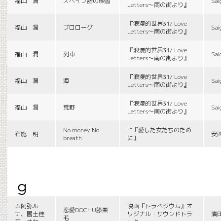
福山 潤
スペイン語の練習
Sai
Letters〜南の街より』
『浪漫的世界31/ Love
福山 潤
プロローグ
Sai
Letters〜南の街より』
『浪漫的世界31/ Love
福山 潤
列車
Sai
Letters〜南の街より』
『浪漫的世界31/ Love
福山 潤
海
Sai
Letters〜南の街より』
『浪漫的世界31/ Love
福山 潤
荒野
Sai
Letters〜南の街より』
No money No
““『愛した女たちのため
布施 明
安
breath
に』
g
五阿弥ル
映画『トラペジウム』オ
恋愛DOCHU膝栗
ナ、國土佳
リジナル・サウンドトラ
濱
毛