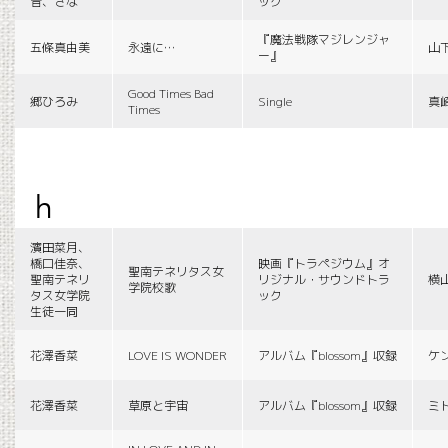
音、さな
ック
『魔法戦隊マジレンジャ
五條真由美
永遠に…
山
ー』
Good Times Bad
郷ひろみ
Single
真
Times
h
濱田菜月、
橋口佳奈、
映画『トラペジウム』オ
聖南テネリタス女
聖南テネリ
リジナル・サウンドトラ
横
学院校歌
タス女学院
ック
生徒一同
花澤香菜
LOVE IS WONDER
アルバム『blossom』収録
ケ
花澤香菜
草原と宇宙
アルバム『blossom』収録
ミ