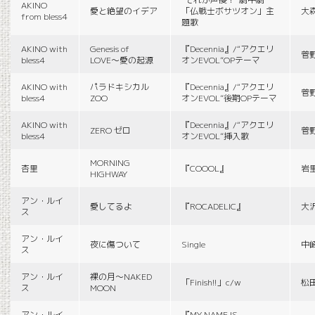
AKINO
愛と絶望のイデア
「仏戦士ボサツオン」主
大
from bless4
題歌
AKINO with
Genesis of
『Decennia』/“アクエリ
菅
bless4
LOVE〜愛の起源
オンEVOL”OPテーマ
AKINO with
パラドキシカル
『Decennia』/“アクエリ
菅
bless4
ZOO
オンEVOL”後期OPテーマ
AKINO with
『Decennia』/“アクエリ
ZERO ゼロ
菅
bless4
オンEVOL”挿入歌
MORNING
杏里
『COOOL』
岩
HIGHWAY
アン・ルイ
愛してるよ
『ROCADELIC』
大
ス
アン・ルイ
夜に傷ついて
Single
中
ス
アン・ルイ
裸の月〜NAKED
「Finish!!」c/w
松
ス
MOON
アン・ルイ
『MY NAME IS