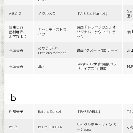
Sa
A.B.C-Z
メクルメク
『A.B.Sea Market』
進/
甘束まお、
映画『トラペジウム』オ
キャンディストラ
星村麻衣、
リジナル・サウンドトラ
横
イプ
木下ひより
ック
たからもの〜
有坂美香
映画 “クヌート”ED テーマ
鳥
Precious Moment
Single/ TV東京“無限のリ
有坂美香
dis-
M.R
ヴァイアス”主題歌
b
伴都美子
Before Sunset
『FAREWELL』
TS
サイクルボディキャンペ
Be-２
BODY HUNTER
小
ーンsong