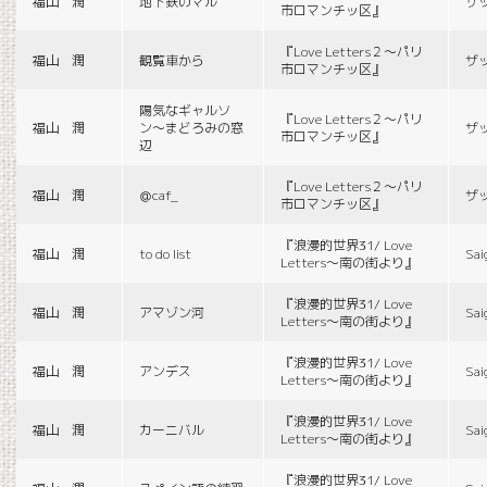
福山 潤
地下鉄のマル
ザ
市ロマンチッ区』
『Love Letters２〜パリ
福山 潤
観覧車から
ザ
市ロマンチッ区』
陽気なギャルソ
『Love Letters２〜パリ
福山 潤
ン〜まどろみの窓
ザ
市ロマンチッ区』
辺
『Love Letters２〜パリ
福山 潤
＠caf_
ザ
市ロマンチッ区』
『浪漫的世界31/ Love
福山 潤
to do list
Sai
Letters〜南の街より』
『浪漫的世界31/ Love
福山 潤
アマゾン河
Sai
Letters〜南の街より』
『浪漫的世界31/ Love
福山 潤
アンデス
Sai
Letters〜南の街より』
『浪漫的世界31/ Love
福山 潤
カーニバル
Sai
Letters〜南の街より』
『浪漫的世界31/ Love