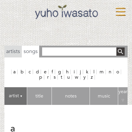
artists
songs
a
b
c
d
e
f
g
h
i
j
k
l
m
n
o
p
r
s
t
u
w
y
z
year
artist
title
notes
music
▼
▽
a