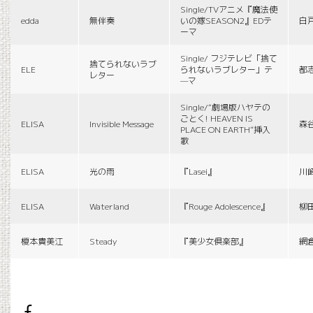
Single/TVアニメ『魔法使
edda
無伴奏
いの嫁SEASON2』EDテ
白
ーマ
Single/ フジテレビ「捨て
捨てられないラブ
ELE
られないラブレター」テ
都
レター
—マ
Single/“劇場版ハヤテの
ごとく! HEAVEN IS
ELISA
Invisible Message
森
PLACE ON EARTH”挿入
歌
ELISA
光の雨
『Lasei』
川
ELISA
Waterland
『Rouge Adolescence』
柳
榎本貴美江
Steady
『美少女倶楽部』
網