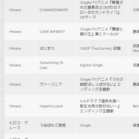
Single/TVアニメ『解雇さ
れた暗黒兵士(30代)のス
Hinano
CHANGEMAKER
小
ローなセカンドライフ』
OPテーマ
Single/TVアニメ『贄姫と
Hinano
LOVE INFINITY
倉
獣の王』第２クールOP
武田
Hinano
はじまり
1stEP「nocturne」収録
Mon
Something To
Hinano
Digital Single
北
Lose
Single/TVアニメ『うちの
Hinano
ヴァージニア
師匠はしっぽがない』エ
倉
ンディング主題歌
tvkドラマ『信長未満―
Hinano
Hopeful Land
転生光秀が倒せないー』
Be
エンディング主題歌
ヒロコ・グ
うぬぼれて誘惑
Single
岩
レース