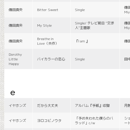
傳田
傳田真央
Bitter Sweet
Single
Miy
Single/ テレビ朝日 “交渉
傳田
傳田真央
My Style
人”主題歌
Miy
Breathe in
傳田真央
『I am 』
傳
Love（共作）
Dorothy
Little
バイカラーの恋心
Single
田
Happy
e
イヤホンズ
だから大丈夫
アルバム『手紙』収録
月
「予め失われた僕らのバ
シ
イヤホンズ
ヨロコビノウタ
ラッド」c/w
ー