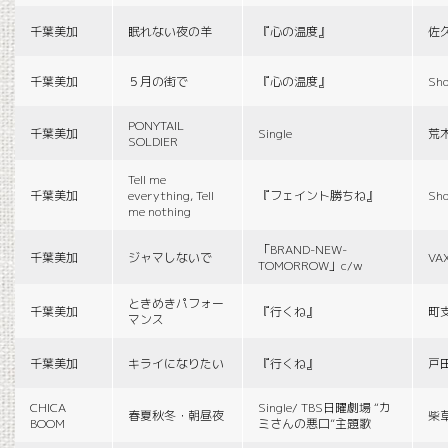
千葉美加
眠れない夜の羊
『心の温度』
佐
千葉美加
５月の街で
『心の温度』
Sho
PONYTAIL
千葉美加
Single
荒
SOLDIER
Tell me
千葉美加
everything, Tell
『フェイント勝ちね』
Sho
me nothing
「BRAND-NEW-
千葉美加
ジャマしないで
VA
TOMORROW」c/w
ときめきパフォー
千葉美加
『行くね』
町
マンス
千葉美加
キライになりたい
『行くね』
戸
CHICA
Single/ TBS日曜劇場 “カ
春夏秋冬・朝昼夜
柴
BOOM
ミさんの悪口”主題歌