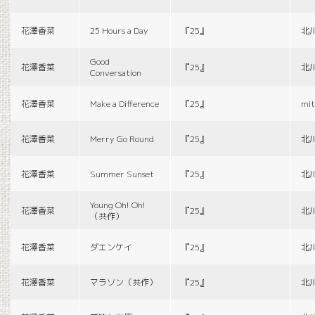
花澤香菜
25 Hours a Day
『25』
北
Good
花澤香菜
『25』
北
Conversation
花澤香菜
Make a Difference
『25』
mit
花澤香菜
Merry Go Round
『25』
北
花澤香菜
Summer Sunset
『25』
北
Young Oh! Oh!
花澤香菜
『25』
北
（共作）
花澤香菜
ダエンケイ
『25』
北
花澤香菜
マラソン（共作）
『25』
北