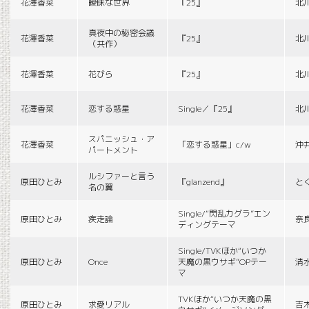
花澤香菜
曖昧な世界
『25』
北
真夜中の秘密会議
花澤香菜
『25』
北
（共作）
花澤香菜
花びら
『25』
北
花澤香菜
恋する惑星
Single／『25』
北
スパニッシュ・ア
花澤香菜
「恋する惑星」c/w
沖
パートメント
ルシファーと言う
原田ひとみ
『glanzend』
と
名の翼
Single/“閃乱カグラ”エン
原田ひとみ
疾走論
奈
ディングテーマ
Single/TVKほか“いつか
原田ひとみ
Once
天魔の黒ウサギ”OPテー
清
マ
TVKほか“いつか天魔の黒
原田ひとみ
求愛リアル
吉