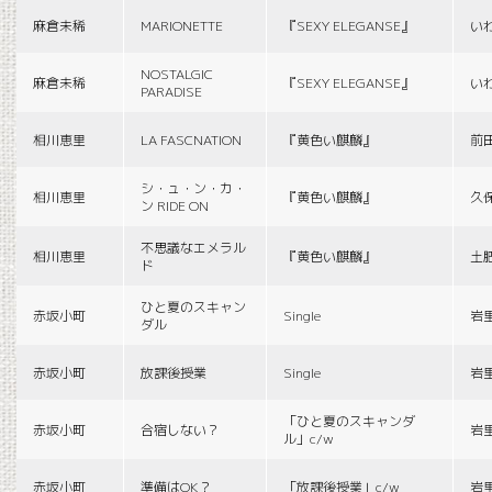
麻倉未稀
MARIONETTE
『SEXY ELEGANSE』
い
NOSTALGIC
麻倉未稀
『SEXY ELEGANSE』
い
PARADISE
相川恵里
LA FASCNATION
『黄色い麒麟』
前
シ・ュ・ン・カ・
相川恵里
『黄色い麒麟』
久
ン RIDE ON
不思議なエメラル
相川恵里
『黄色い麒麟』
土
ド
ひと夏のスキャン
赤坂小町
Single
岩
ダル
赤坂小町
放課後授業
Single
岩
「ひと夏のスキャンダ
赤坂小町
合宿しない？
岩
ル」c/w
赤坂小町
準備はOK？
「放課後授業」c/w
岩