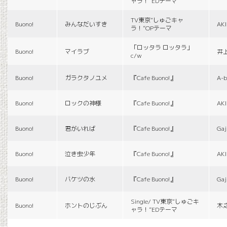
ャラ！”EDテーマ
TV東京“しゅごキャ
Buono!
みんなだいすき
AK
ラ！”OPテーマ
「ロッタラ ロッタラ」
Buono!
マイラブ
井
c/w
Buono!
ガラクタノユメ
『Cafe Buono!』
A-b
Buono!
ロックの神様
『Cafe Buono!』
AK
Buono!
君がいれば
『Cafe Buono!』
Gaj
Buono!
泣き虫少年
『Cafe Buono!』
AK
Buono!
バケツの水
『Cafe Buono!』
Gaj
Single/ TV東京“しゅごキ
Buono!
ホントのじぶん
木
ャラ！”EDテーマ