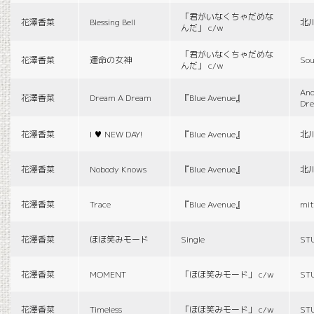
「君がいなくちゃだめな
花澤香菜
Blessing Bell
北
んだ」 c/w
「君がいなくちゃだめな
花澤香菜
運命の女神
Sou
んだ」 c/w
And
花澤香菜
Dream A Dream
『Blue Avenue』
Dr
花澤香菜
I ♥ NEW DAY!
『Blue Avenue』
北
花澤香菜
Nobody Knows
『Blue Avenue』
北
花澤香菜
Trace
『Blue Avenue』
mit
花澤香菜
ほほ笑みモード
Single
ST
花澤香菜
MOMENT
「ほほ笑みモード」 c/w
ST
花澤香菜
Timeless
「ほほ笑みモード」 c/w
ST