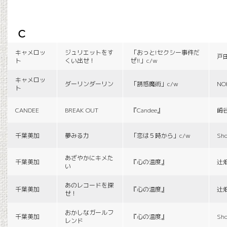
c
キャメロッ
ジュリエットをす
「おっと!セクシー事件だ
戸
ト
くい出せ！
ぜ!!」c/w
キャメロッ
ダーリンダーリン
「誘惑魔術」c/w
NO
ト
CANDEE
BREAK OUT
『Candee』
崎
千葉美加
夢みる力
「恋は５時から」c/w
Sho
あざやかにキメた
千葉美加
『心の温度』
辻
い
あのレコードを探
千葉美加
『心の温度』
辻
せ！
おかしなガールフ
千葉美加
『心の温度』
Sho
レンド