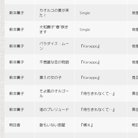
カオルコの夏が来
新井薫子
Single
岩
た！
大和撫子“春”咲き
新井薫子
Single
岩
ます
パラダイス・ムー
新井薫子
『Karappo』
岩
ン
新井薫子
不思議な恋の物語
『Karappo』
岩
新井薫子
第３の女の子
『Karappo』
見
そよ風のオルゴー
新井薫子
『待ちきれなくて…』
黒
ル
新井薫子
渚のプレリュード
『待ちきれなくて…』
黒
明日香
誰もいない部屋
『橋Ⅱ』
明