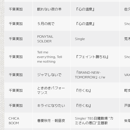
千葉美加
眠れない夜の羊
『心の温度』
佐
千葉美加
５月の街で
『心の温度』
Sho
PONYTAIL
千葉美加
Single
荒
SOLDIER
Tell me
千葉美加
everything, Tell
『フェイント勝ちね』
Sho
me nothing
「BRAND-NEW-
千葉美加
ジャマしないで
VA
TOMORROW」c/w
ときめきパフォー
千葉美加
『行くね』
町
マンス
千葉美加
キライになりたい
『行くね』
戸
CHICA
Single/ TBS日曜劇場 “カ
春夏秋冬・朝昼夜
柴
BOOM
ミさんの悪口”主題歌