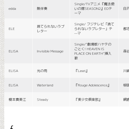
Single/TVアニメ『魔法使
edda
無伴奏
いの嫁SEASON2』EDテ
白
ーマ
Single/ フジテレビ「捨て
捨てられないラブ
ELE
られないラブレター」テ
都
レター
—マ
Single/“劇場版ハヤテの
ごとく! HEAVEN IS
ELISA
Invisible Message
森
PLACE ON EARTH”挿入
歌
ELISA
光の雨
『Lasei』
川
ELISA
Waterland
『Rouge Adolescence』
柳
榎本貴美江
Steady
『美少女倶楽部』
網