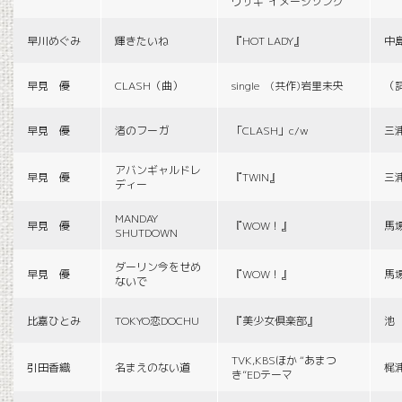
ウサギ”イメージソング
早川めぐみ
輝きたいね
『HOT LADY』
中
早見 優
CLASH（曲）
single (共作)岩里未央
（
早見 優
渚のフーガ
「CLASH」c/w
三
アバンギャルドレ
早見 優
『TWIN』
三
ディー
MANDAY
早見 優
『WOW！』
馬
SHUTDOWN
ダーリン今をせめ
早見 優
『WOW！』
馬
ないで
比嘉ひとみ
TOKYO恋DOCHU
『美少女倶楽部』
池
TVK,KBSほか “あまつ
引田香織
名まえのない道
梶
き”EDテーマ