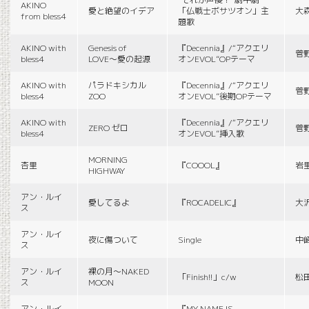
AKINO
愛と絶望のイデア
「仏戦士ボサツオン」主
大
from bless4
題歌
AKINO with
Genesis of
『Decennia』/“アクエリ
菅
bless4
LOVE〜愛の起源
オンEVOL”OPテーマ
AKINO with
パラドキシカル
『Decennia』/“アクエリ
菅
bless4
ZOO
オンEVOL”後期OPテーマ
AKINO with
『Decennia』/“アクエリ
ZERO ゼロ
菅
bless4
オンEVOL”挿入歌
MORNING
杏里
『COOOL』
岩
HIGHWAY
アン・ルイ
愛してるよ
『ROCADELIC』
大
ス
アン・ルイ
夜に傷ついて
Single
中
ス
アン・ルイ
裸の月〜NAKED
「Finish!!」c/w
松
ス
MOON
アン・ルイ
『MY NAME IS