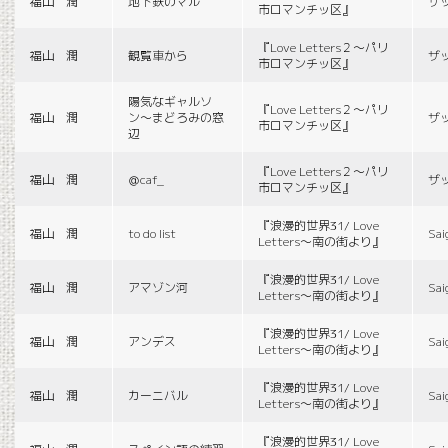
福山 潤
地下鉄のマル
ザ
市ロマンチッ区』
『Love Letters２〜パリ
福山 潤
観覧車から
ザ
市ロマンチッ区』
陽気なギャルソ
『Love Letters２〜パリ
福山 潤
ン〜まどろみの窓
ザ
市ロマンチッ区』
辺
『Love Letters２〜パリ
福山 潤
＠caf_
ザ
市ロマンチッ区』
『浪漫的世界31/ Love
福山 潤
to do list
Sai
Letters〜南の街より』
『浪漫的世界31/ Love
福山 潤
アマゾン河
Sai
Letters〜南の街より』
『浪漫的世界31/ Love
福山 潤
アンデス
Sai
Letters〜南の街より』
『浪漫的世界31/ Love
福山 潤
カーニバル
Sai
Letters〜南の街より』
『浪漫的世界31/ Love