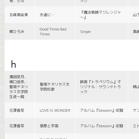
音、さな
ック
『魔法戦隊マジレンジャ
五條真由美
永遠に…
山
ー』
Good Times Bad
郷ひろみ
Single
真
Times
h
濱田菜月、
橋口佳奈、
映画『トラペジウム』オ
聖南テネリタス女
聖南テネリ
リジナル・サウンドトラ
横
学院校歌
タス女学院
ック
生徒一同
花澤香菜
LOVE IS WONDER
アルバム『blossom』収録
ケ
花澤香菜
草原と宇宙
アルバム『blossom』収録
ミ