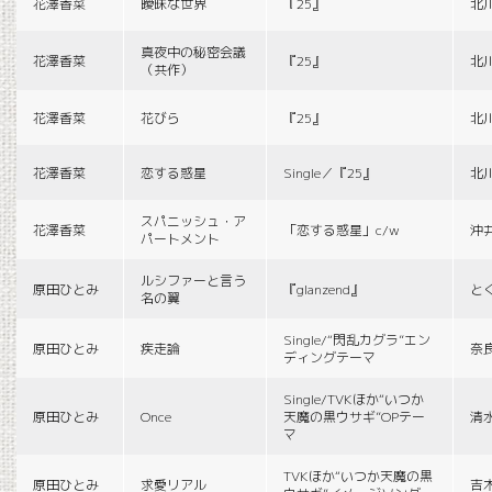
花澤香菜
曖昧な世界
『25』
北
真夜中の秘密会議
花澤香菜
『25』
北
（共作）
花澤香菜
花びら
『25』
北
花澤香菜
恋する惑星
Single／『25』
北
スパニッシュ・ア
花澤香菜
「恋する惑星」c/w
沖
パートメント
ルシファーと言う
原田ひとみ
『glanzend』
と
名の翼
Single/“閃乱カグラ”エン
原田ひとみ
疾走論
奈
ディングテーマ
Single/TVKほか“いつか
原田ひとみ
Once
天魔の黒ウサギ”OPテー
清
マ
TVKほか“いつか天魔の黒
原田ひとみ
求愛リアル
吉