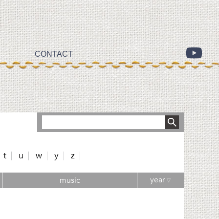
CONTACT
t
u
w
y
z
year
music
▽