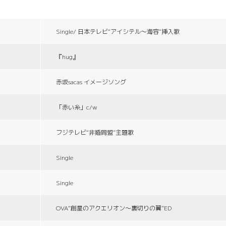
Single/ 日本テレビ“アイシテル〜海容”挿入歌
『hug』
赤坂sacas イメージソング
「赤い糸」c/w
フジテレビ“非婚同盟”主題歌
Single
Single
OVA“創星のアクエリオン〜裏切りの翼”ED