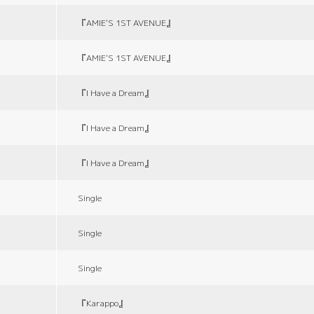
『AMIE'S 1ST AVENUE』
『AMIE'S 1ST AVENUE』
『I Have a Dream』
『I Have a Dream』
『I Have a Dream』
Single
Single
Single
『Karappo』