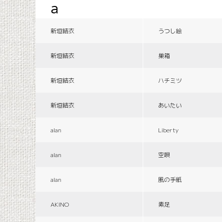
a
新垣結衣
うつし絵
新垣結衣
巣箱
新垣結衣
ハチミツ
新垣結衣
あいたい
alan
Liberty
alan
空唄
alan
風の手紙
AKINO
素足