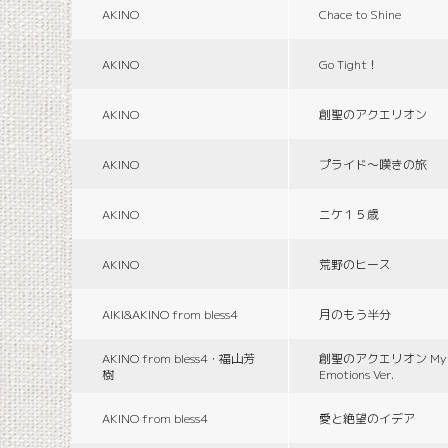
AKINO
Chace to Shine
AKINO
Go Tight！
AKINO
創聖のアクエリオン
AKINO
プライド〜嘆きの旅
AKINO
ニケ１５歳
AKINO
荒野のヒース
AIKI&AKINO from bless4
月のもう半分
AKINO from bless4・福山芳
創聖のアクエリオン Myth
樹
Emotions Ver.
AKINO from bless4
愛と絶望のイデア