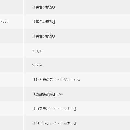
『黄色い麒麟』
E ON
『黄色い麒麟』
『黄色い麒麟』
Single
Single
「ひと夏のスキャンダル」c/w
「放課後授業」c/w
『コアラボーイ・コッキー』
『コアラボーイ・コッキー』