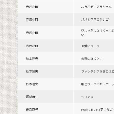
赤坂小町
ようこそコアラちゃん
赤坂小町
パパとママのタンゴ
ワルさをしなけりゃは
赤坂小町
い
赤坂小町
可愛いラーラ
秋本理央
未来になりたい
秋本理央
ファンタジアがきこえ
秋本理央
風とブーケのセレナー
網浜直子
シリアス
網浜直子
PRIVATE LINEでくち