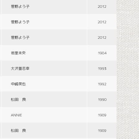
菅野よう子
2012
菅野よう子
2012
菅野よう子
2012
岩里未央
1984
大沢誉志幸
1993
中崎英也
1992
松田 良
1990
ANNIE
1989
松田 良
1989