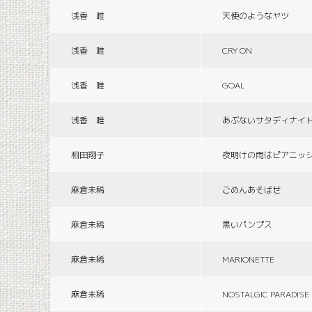
浅香 唯
天使のようなヤツ
浅香 唯
CRY ON
浅香 唯
GOAL
浅香 唯
あぶないサタディナイ
相田翔子
夜明けの雨はピアニッ
麻倉未稀
ごめんあそばせ
麻倉未稀
黒いパンプス
麻倉未稀
MARIONETTE
麻倉未稀
NOSTALGIC PARADISE