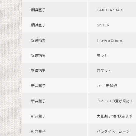
網浜直子
CATCH A STAR
網浜直子
SISTER
安達祐実
I Have a Dream
安達祐実
もっと
安達祐実
ロケット
新井薫子
OH！新鮮娘
新井薫子
カオルコの夏が来た！
新井薫子
大和撫子“春”咲きます
新井薫子
パラダイス・ムーン