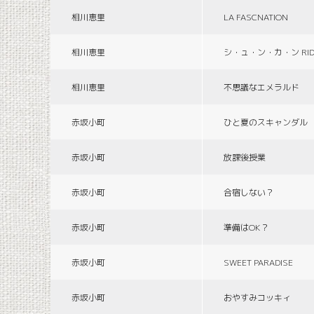
相川恵里
LA FASCNATION
相川恵里
シ・ュ・ン・カ・ン RID
相川恵里
不思議なエメラルド
赤坂小町
ひと夏のスキャンダル
赤坂小町
放課後授業
赤坂小町
合宿しない？
赤坂小町
準備はOK？
赤坂小町
SWEET PARADISE
赤坂小町
おやすみコッキィ