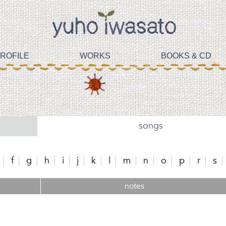
ROFILE
WORKS
BOOKS & CD
songs
f
g
h
i
j
k
l
m
n
o
p
r
s
notes