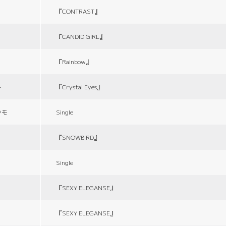
『CONTRAST』
『CANDID GIRL』
『Rainbow』
ト
『Crystal Eyes』
シモ
Single
『SNOWBIRD』
Single
『SEXY ELEGANSE』
『SEXY ELEGANSE』