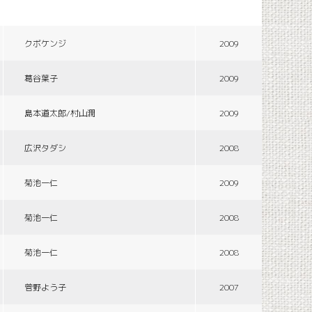
クボケンジ
2009
葛谷葉子
2009
島本道太郎/村山潤
2009
広沢タダシ
2008
菊池一仁
2009
菊池一仁
2008
菊池一仁
2008
菅野よう子
2007