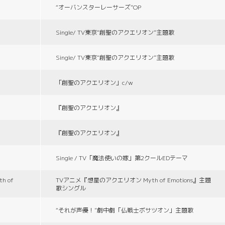
“オーバンスターレーサーズ”OP
Single/ TV東京“創聖のアクエリオン”主題歌
Single/ TV東京“創聖のアクエリオン”主題歌
「創聖のアクエリオン」c/w
『創聖のアクエリオン』
『創聖のアクエリオン』
Single / TV「魔法使いの嫁」第2クールEDテーマ
 of
TVアニメ『想星のアクエリオン Myth of Emotions』主題
歌シングル
“それが声優！”劇中劇「仏戦士ボサツオン」主題歌