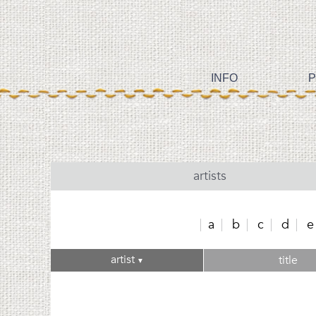
INFO
P
artists
a
b
c
d
e
artist
title
▼