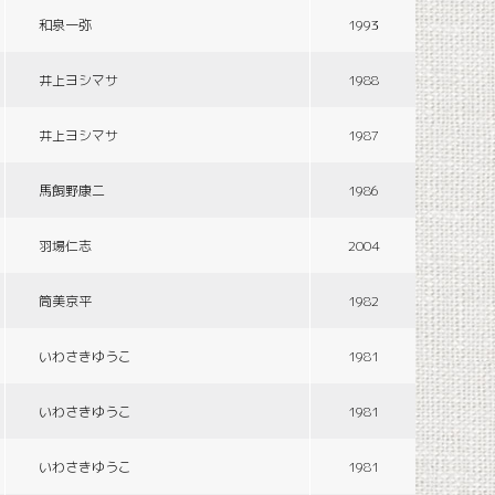
和泉一弥
1993
井上ヨシマサ
1988
井上ヨシマサ
1987
馬飼野康二
1986
羽場仁志
2004
筒美京平
1982
いわさきゆうこ
1981
いわさきゆうこ
1981
いわさきゆうこ
1981