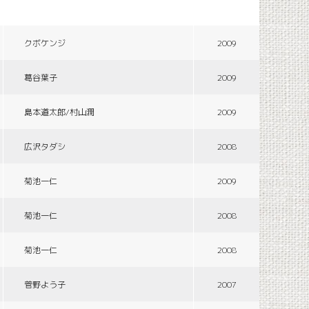
クボケンジ
2009
葛谷葉子
2009
島本道太郎/村山潤
2009
広沢タダシ
2008
菊池一仁
2009
菊池一仁
2008
菊池一仁
2008
菅野よう子
2007