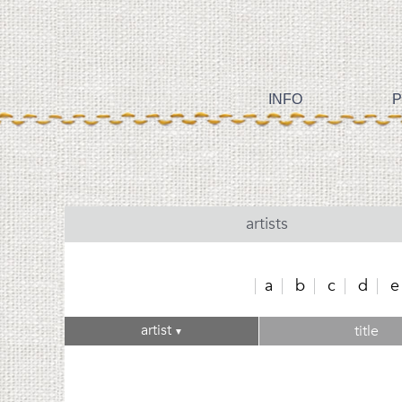
INFO
P
artists
a
b
c
d
e
artist
title
▼