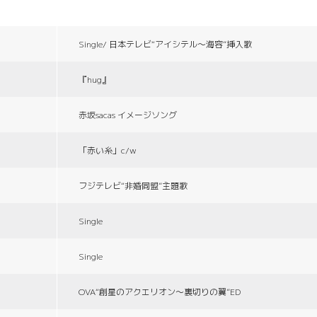
Single/ 日本テレビ“アイシテル〜海容”挿入歌
『hug』
赤坂sacas イメージソング
「赤い糸」c/w
フジテレビ“非婚同盟”主題歌
Single
Single
OVA“創星のアクエリオン〜裏切りの翼”ED