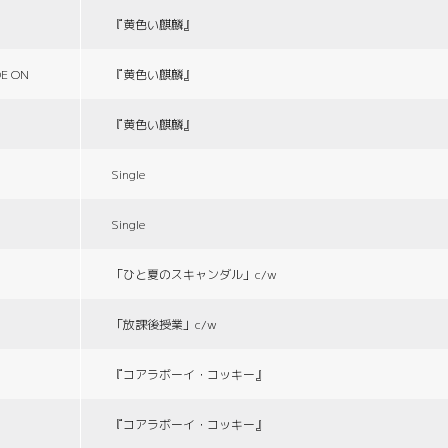
『黄色い麒麟』
E ON
『黄色い麒麟』
『黄色い麒麟』
Single
Single
「ひと夏のスキャンダル」c/w
「放課後授業」c/w
『コアラボーイ・コッキー』
『コアラボーイ・コッキー』