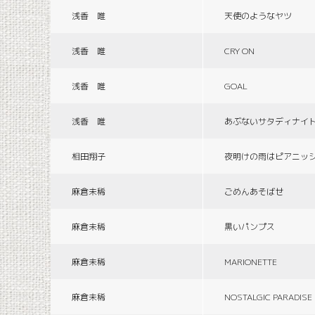
浅香 唯
天使のようなヤツ
浅香 唯
CRY ON
浅香 唯
GOAL
浅香 唯
あぶないサタディナイ
相田翔子
夜明けの雨はピアニッ
麻倉未稀
ごめんあそばせ
麻倉未稀
黒いパンプス
麻倉未稀
MARIONETTE
麻倉未稀
NOSTALGIC PARADISE