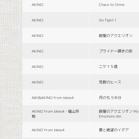
AKINO
Chace to Shine
AKINO
Go Tight！
AKINO
創聖のアクエリオン
AKINO
プライド〜嘆きの旅
AKINO
ニケ１５歳
AKINO
荒野のヒース
AIKI&AKINO from bless4
月のもう半分
AKINO from bless4・福山芳
創聖のアクエリオン Myth
樹
Emotions Ver.
AKINO from bless4
愛と絶望のイデア