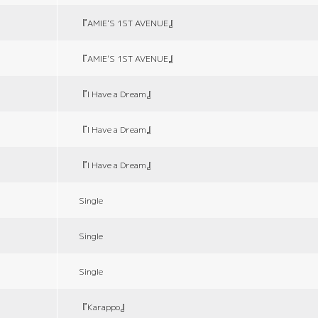
『AMIE'S 1ST AVENUE』
『AMIE'S 1ST AVENUE』
『I Have a Dream』
『I Have a Dream』
『I Have a Dream』
Single
Single
Single
『Karappo』