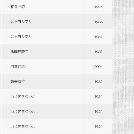
和泉一弥
1993
井上ヨシマサ
1988
井上ヨシマサ
1987
馬飼野康二
1986
羽場仁志
2004
筒美京平
1982
いわさきゆうこ
1981
いわさきゆうこ
1981
いわさきゆうこ
1981