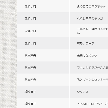
赤坂小町
ようこそコアラちゃん
赤坂小町
パパとママのタンゴ
ワルさをしなけりゃは
赤坂小町
い
赤坂小町
可愛いラーラ
秋本理央
未来になりたい
秋本理央
ファンタジアがきこえ
秋本理央
風とブーケのセレナー
網浜直子
シリアス
網浜直子
PRIVATE LINEでくち