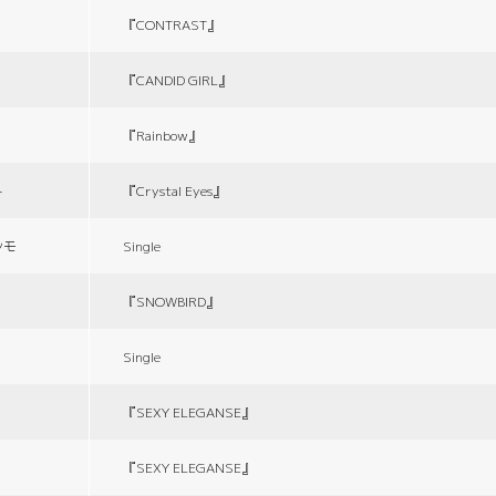
『CONTRAST』
『CANDID GIRL』
『Rainbow』
ト
『Crystal Eyes』
シモ
Single
『SNOWBIRD』
Single
『SEXY ELEGANSE』
『SEXY ELEGANSE』