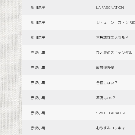
相川恵里
LA FASCNATION
相川恵里
シ・ュ・ン・カ・ン RID
相川恵里
不思議なエメラルド
赤坂小町
ひと夏のスキャンダル
赤坂小町
放課後授業
赤坂小町
合宿しない？
赤坂小町
準備はOK？
赤坂小町
SWEET PARADISE
赤坂小町
おやすみコッキィ