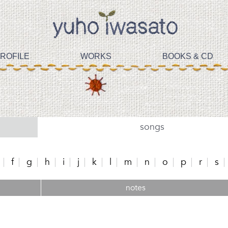
ROFILE
WORKS
BOOKS & CD
songs
f
g
h
i
j
k
l
m
n
o
p
r
s
notes