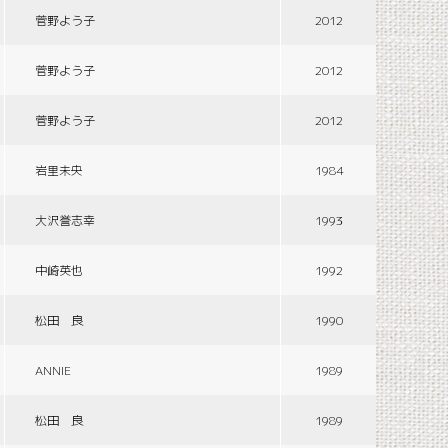
菅野よう子
2012
菅野よう子
2012
菅野よう子
2012
岩里未央
1984
大沢誉志幸
1993
中崎英也
1992
松田 良
1990
ANNIE
1989
松田 良
1989