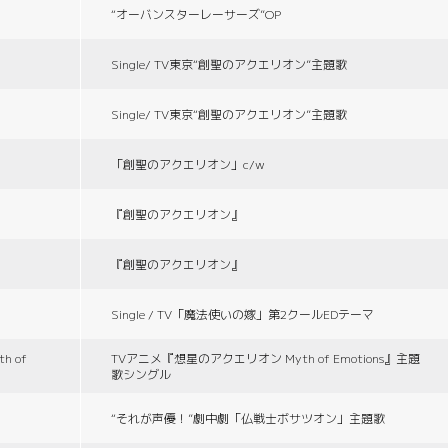
“オーバンスターレーサーズ”OP
Single/ TV東京“創聖のアクエリオン”主題歌
Single/ TV東京“創聖のアクエリオン”主題歌
「創聖のアクエリオン」c/w
『創聖のアクエリオン』
『創聖のアクエリオン』
Single / TV「魔法使いの嫁」第2クールEDテーマ
 of
TVアニメ『想星のアクエリオン Myth of Emotions』主題
歌シングル
“それが声優！”劇中劇「仏戦士ボサツオン」主題歌