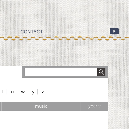
CONTACT
t
u
w
y
z
year
music
▽