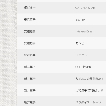
網浜直子
CATCH A STAR
網浜直子
SISTER
安達祐実
I Have a Dream
安達祐実
もっと
安達祐実
ロケット
新井薫子
OH！新鮮娘
新井薫子
カオルコの夏が来た！
新井薫子
大和撫子“春”咲きます
新井薫子
パラダイス・ムーン