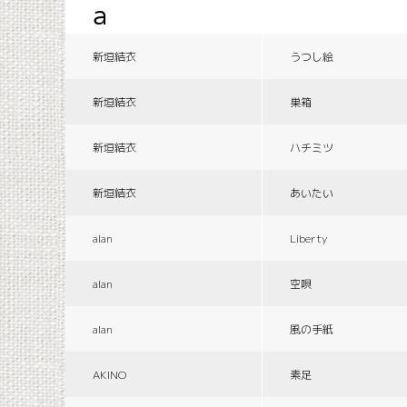
a
新垣結衣
うつし絵
新垣結衣
巣箱
新垣結衣
ハチミツ
新垣結衣
あいたい
alan
Liberty
alan
空唄
alan
風の手紙
AKINO
素足