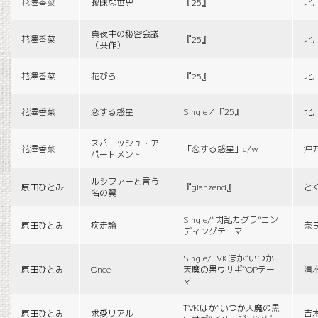
花澤香菜
曖昧な世界
『25』
北
真夜中の秘密会議
花澤香菜
『25』
北
（共作）
花澤香菜
花びら
『25』
北
花澤香菜
恋する惑星
Single／『25』
北
スパニッシュ・ア
花澤香菜
「恋する惑星」c/w
沖
パートメント
ルシファーと言う
原田ひとみ
『glanzend』
と
名の翼
Single/“閃乱カグラ”エン
原田ひとみ
疾走論
奈
ディングテーマ
Single/TVKほか“いつか
原田ひとみ
Once
天魔の黒ウサギ”OPテー
清
マ
TVKほか“いつか天魔の黒
原田ひとみ
求愛リアル
吉