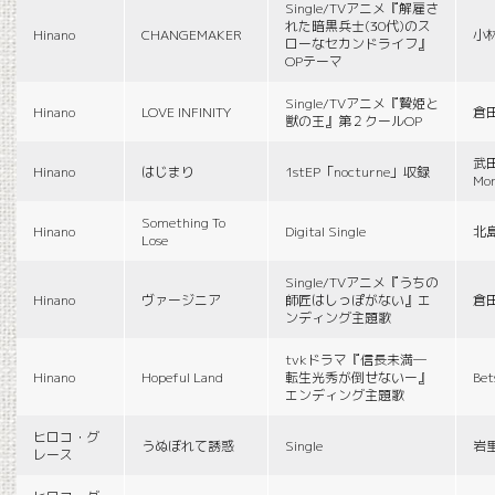
Single/TVアニメ『解雇さ
れた暗黒兵士(30代)のス
Hinano
CHANGEMAKER
小
ローなセカンドライフ』
OPテーマ
Single/TVアニメ『贄姫と
Hinano
LOVE INFINITY
倉
獣の王』第２クールOP
武田
Hinano
はじまり
1stEP「nocturne」収録
Mon
Something To
Hinano
Digital Single
北
Lose
Single/TVアニメ『うちの
Hinano
ヴァージニア
師匠はしっぽがない』エ
倉
ンディング主題歌
tvkドラマ『信長未満―
Hinano
Hopeful Land
転生光秀が倒せないー』
Be
エンディング主題歌
ヒロコ・グ
うぬぼれて誘惑
Single
岩
レース