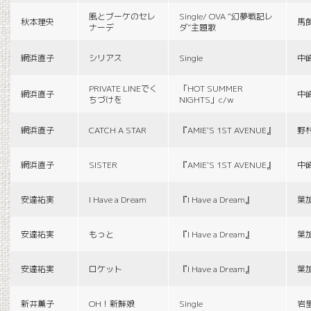
風とブーケのセレ
Single/ OVA “幻夢戦記レ
秋本理央
馬
ナーデ
ダ”主題歌
網浜直子
シリアス
Single
中
PRIVATE LINEでく
「HOT SUMMER
網浜直子
中
ちづけを
NIGHTS」c/w
網浜直子
CATCH A STAR
『AMIE'S 1ST AVENUE』
野
網浜直子
SISTER
『AMIE'S 1ST AVENUE』
中
安達祐実
I Have a Dream
『I Have a Dream』
葉
安達祐実
もっと
『I Have a Dream』
葉
安達祐実
ロケット
『I Have a Dream』
葉
新井薫子
OH！新鮮娘
Single
岩