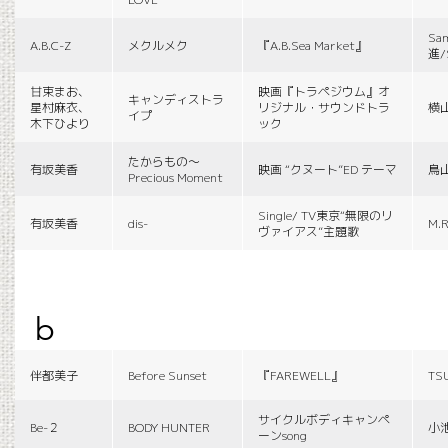
Sa
A.B.C-Z
メクルメク
『A.B.Sea Market』
進/
甘束まお、
映画『トラペジウム』オ
キャンディストラ
星村麻衣、
リジナル・サウンドトラ
横
イプ
木下ひより
ック
たからもの〜
有坂美香
映画 “クヌート”ED テーマ
鳥
Precious Moment
Single/ TV東京“無限のリ
有坂美香
dis-
M.R
ヴァイアス”主題歌
b
伴都美子
Before Sunset
『FAREWELL』
TS
サイクルボディキャンペ
Be-２
BODY HUNTER
小
ーンsong