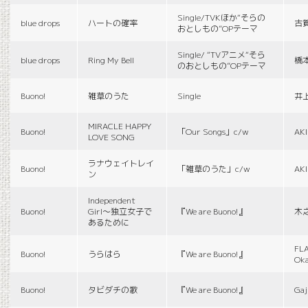
Single/TVKほか“そらの
blue drops
ハートの確率
古
おとしもの”OPテーマ
Single/ “TVアニメ“そら
blue drops
Ring My Bell
橋
のおとしもの”OPテーマ
Buono!
雑草のうた
Single
井
MIRACLE HAPPY
Buono!
「Our Songs」c/w
AK
LOVE SONG
ラナウェイトレイ
Buono!
「雑草のうた」c/w
AK
ン
Independent
Buono!
Girl〜独立女子で
『We are Buono!』
木
あるために
FLA
Buono!
うらはら
『We are Buono!』
Ok
Buono!
タビダチの歌
『We are Buono!』
Gaj