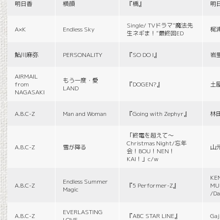
明日香
横顔
『橋』
明
Single/ TVドラマ“魔法先
A×K
Endless Sky
梶
生ネギま！”最終回ED
鮎川麻弥
PERSONALITY
『SO DO I』
岩
AIRMAIL
もう一度・愛
from
『DOGEN?』
土
LAND
NAGASAKI
A.B.C-Z
Man and Woman
『Going with Zephyr』
林
「終電を超えて～
Christmas Night/忘年
A.B.C-Z
雪が降る
山
会！BOU！NEN！
KAI！」c/w
KE
Endless Summer
A.B.C-Z
『5 Performer-Z』
MUS
Magic
/Da
EVERLASTING
A.B.C-Z
『ABC STAR LINE』
Gaj
LOVE