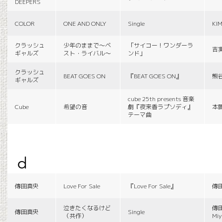
DEEPERS
COLOR
ONE AND ONLY
Single
KI
クラッシュ
少年のままで〜ベ
「サイコー！ワンダーラ
吉
ギャルズ
スト・ライバル〜
ンド」
クラッシュ
BEAT GOES ON
『BEAT GOES ON』
熊
ギャルズ
cube 25th presents 音楽
Cube
希望の音
劇『夜来香ラプソディ』
本
テーマ曲
d
傳田真央
Love For Sale
『Love For Sale』
傳
泣きたくなるけど
傳田
傳田真央
Single
（共作）
Miy