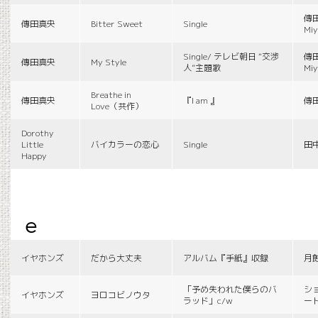
傳田
傳田真央
Bitter Sweet
Single
Miy
Single/ テレビ朝日 “交渉
傳田
傳田真央
My Style
人”主題歌
Miy
Breathe in
傳田真央
『I am 』
傳
Love（共作）
Dorothy
Little
バイカラーの恋心
Single
田
Happy
e
イヤホンズ
だから大丈夫
アルバム『手紙』収録
月
「予め失われた僕らのバ
シ
イヤホンズ
ヨロコビノウタ
ラッド」c/w
ー