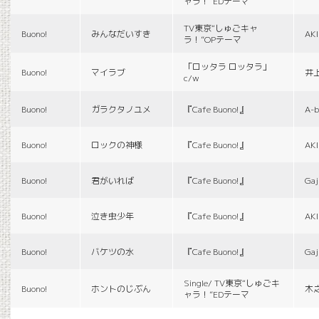
ャラ！”EDテーマ
TV東京“しゅごキャ
Buono!
みんなだいすき
AK
ラ！”OPテーマ
「ロッタラ ロッタラ」
Buono!
マイラブ
井
c/w
Buono!
ガラクタノユメ
『Cafe Buono!』
A-b
Buono!
ロックの神様
『Cafe Buono!』
AK
Buono!
君がいれば
『Cafe Buono!』
Gaj
Buono!
泣き虫少年
『Cafe Buono!』
AK
Buono!
バケツの水
『Cafe Buono!』
Gaj
Single/ TV東京“しゅごキ
Buono!
ホントのじぶん
木
ャラ！”EDテーマ