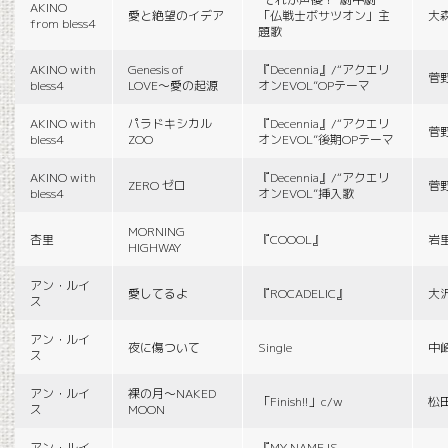
AKINO
愛と絶望のイデア
「仏戦士ボサツオン」主
大
from bless4
題歌
AKINO with
Genesis of
『Decennia』/“アクエリ
菅
bless4
LOVE〜愛の起源
オンEVOL”OPテーマ
AKINO with
パラドキシカル
『Decennia』/“アクエリ
菅
bless4
ZOO
オンEVOL”後期OPテーマ
AKINO with
『Decennia』/“アクエリ
ZERO ゼロ
菅
bless4
オンEVOL”挿入歌
MORNING
杏里
『COOOL』
岩
HIGHWAY
アン・ルイ
愛してるよ
『ROCADELIC』
大
ス
アン・ルイ
夜に傷ついて
Single
中
ス
アン・ルイ
裸の月〜NAKED
「Finish!!」c/w
松
ス
MOON
アン・ルイ
『MY NAME IS