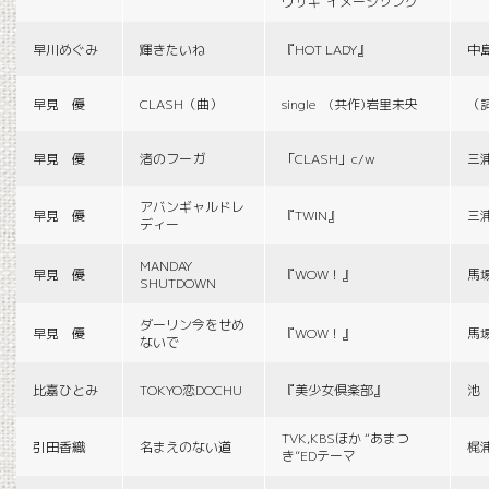
ウサギ”イメージソング
早川めぐみ
輝きたいね
『HOT LADY』
中
早見 優
CLASH（曲）
single (共作)岩里未央
（
早見 優
渚のフーガ
「CLASH」c/w
三
アバンギャルドレ
早見 優
『TWIN』
三
ディー
MANDAY
早見 優
『WOW！』
馬
SHUTDOWN
ダーリン今をせめ
早見 優
『WOW！』
馬
ないで
比嘉ひとみ
TOKYO恋DOCHU
『美少女倶楽部』
池
TVK,KBSほか “あまつ
引田香織
名まえのない道
梶
き”EDテーマ