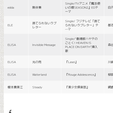
Single/TVアニメ『魔法使
edda
無伴奏
いの嫁SEASON2』EDテ
白
ーマ
Single/ フジテレビ「捨て
捨てられないラブ
ELE
られないラブレター」テ
都
レター
—マ
Single/“劇場版ハヤテの
ごとく! HEAVEN IS
ELISA
Invisible Message
森
PLACE ON EARTH”挿入
歌
ELISA
光の雨
『Lasei』
川
ELISA
Waterland
『Rouge Adolescence』
柳
榎本貴美江
Steady
『美少女倶楽部』
網