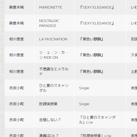
麻倉未稀
MARIONETTE
『SEXY ELEGANSE』
い
NOSTALGIC
麻倉未稀
『SEXY ELEGANSE』
い
PARADISE
相川恵里
LA FASCNATION
『黄色い麒麟』
前
シ・ュ・ン・カ・
相川恵里
『黄色い麒麟』
久
ン RIDE ON
不思議なエメラル
相川恵里
『黄色い麒麟』
土
ド
ひと夏のスキャン
赤坂小町
Single
岩
ダル
赤坂小町
放課後授業
Single
岩
「ひと夏のスキャンダ
赤坂小町
合宿しない？
岩
ル」c/w
赤坂小町
準備はOK？
「放課後授業」c/w
岩