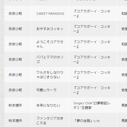
『コアラボーイ・コッキ
赤坂小町
SWEET PARADISE
和
ー』
『コアラボーイ・コッキ
赤坂小町
おやすみコッキィ
岩
ー』
ようこそコアラち
『コアラボーイ・コッキ
赤坂小町
和
ゃん
ー』
パパとママのタン
『コアラボーイ・コッキ
赤坂小町
岩
ゴ
ー』
ワルさをしなけり
『コアラボーイ・コッキ
赤坂小町
岩
ゃはじまらない
ー』
『コアラボーイ・コッキ
赤坂小町
可愛いラーラ
岩
ー』
Single/ OVA“幻夢戦記レ
秋本理央
未来になりたい
馬
ダ２”主題歌
ファンタジアがき
秋本理央
「夢の迷路」c/w
馬
こえる