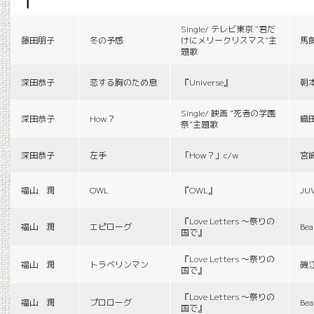
f
Single/ テレビ東京 “君だ
藤田朋子
冬の予感
けにメリークリスマス”主
馬
題歌
深田恭子
恋する胸のため息
『Universe』
朝
Single/ 映画 “死者の学園
深田恭子
How？
織
祭”主題歌
深田恭子
左手
「How？」c/w
宮
福山 潤
OWL
『OWL』
JU
『Love Letters 〜祭りの
福山 潤
エピローグ
Bea
国で』
『Love Letters 〜祭りの
福山 潤
トラベリンマン
磯
国で』
『Love Letters 〜祭りの
福山 潤
プロローグ
Bea
国で』