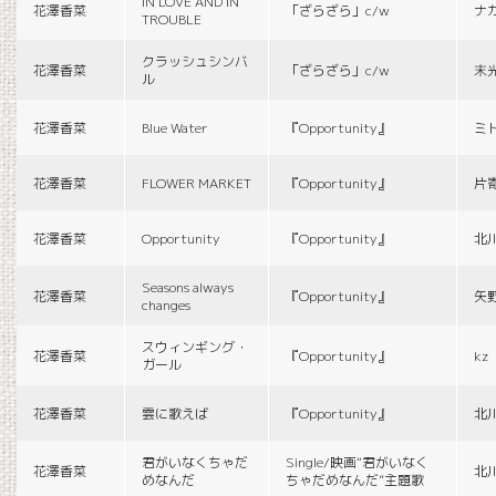
IN LOVE AND IN
花澤香菜
「ざらざら」c/w
ナ
TROUBLE
クラッシュシンバ
花澤香菜
「ざらざら」c/w
末
ル
花澤香菜
Blue Water
『Opportunity』
ミ
花澤香菜
FLOWER MARKET
『Opportunity』
片
花澤香菜
Opportunity
『Opportunity』
北
Seasons always
花澤香菜
『Opportunity』
矢
changes
スウィンギング・
花澤香菜
『Opportunity』
kz
ガール
花澤香菜
雲に歌えば
『Opportunity』
北
君がいなくちゃだ
Single/映画“君がいなく
花澤香菜
北
めなんだ
ちゃだめなんだ”主題歌