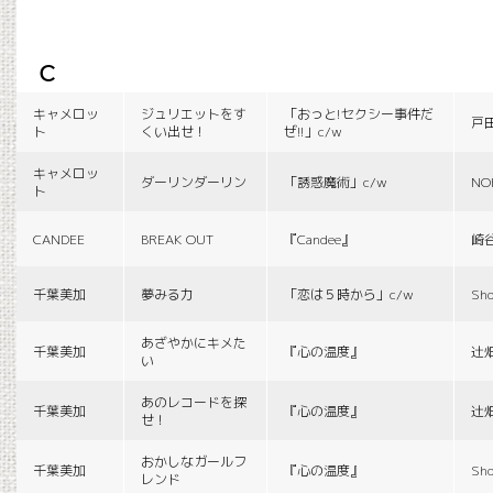
c
キャメロッ
ジュリエットをす
「おっと!セクシー事件だ
戸
ト
くい出せ！
ぜ!!」c/w
キャメロッ
ダーリンダーリン
「誘惑魔術」c/w
NO
ト
CANDEE
BREAK OUT
『Candee』
崎
千葉美加
夢みる力
「恋は５時から」c/w
Sho
あざやかにキメた
千葉美加
『心の温度』
辻
い
あのレコードを探
千葉美加
『心の温度』
辻
せ！
おかしなガールフ
千葉美加
『心の温度』
Sho
レンド