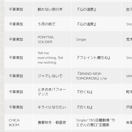
千葉美加
眠れない夜の羊
『心の温度』
佐
千葉美加
５月の街で
『心の温度』
Sho
PONYTAIL
千葉美加
Single
荒
SOLDIER
Tell me
千葉美加
everything, Tell
『フェイント勝ちね』
Sho
me nothing
「BRAND-NEW-
千葉美加
ジャマしないで
VA
TOMORROW」c/w
ときめきパフォー
千葉美加
『行くね』
町
マンス
千葉美加
キライになりたい
『行くね』
戸
CHICA
Single/ TBS日曜劇場 “カ
春夏秋冬・朝昼夜
柴
BOOM
ミさんの悪口”主題歌