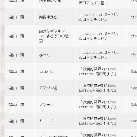
福山 潤
地下鉄のマル
ザ
市ロマンチッ区』
『Love Letters２〜パリ
福山 潤
観覧車から
ザ
市ロマンチッ区』
陽気なギャルソ
『Love Letters２〜パリ
福山 潤
ン〜まどろみの窓
ザ
市ロマンチッ区』
辺
『Love Letters２〜パリ
福山 潤
＠caf_
ザ
市ロマンチッ区』
『浪漫的世界31/ Love
福山 潤
to do list
Sai
Letters〜南の街より』
『浪漫的世界31/ Love
福山 潤
アマゾン河
Sai
Letters〜南の街より』
『浪漫的世界31/ Love
福山 潤
アンデス
Sai
Letters〜南の街より』
『浪漫的世界31/ Love
福山 潤
カーニバル
Sai
Letters〜南の街より』
『浪漫的世界31/ Love