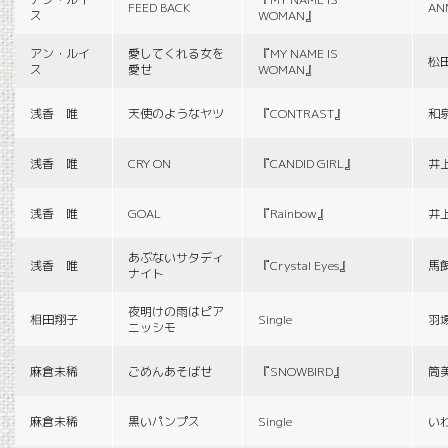
FEED BACK
AN
ス
WOMAN』
アン・ルイ
愛してくれる女を
『MY NAME IS
松
ス
愛せ
WOMAN』
浅香 唯
天使のようなヤツ
『CONTRAST』
和
浅香 唯
CRY ON
『CANDID GIRL』
井
浅香 唯
GOAL
『Rainbow』
井
あぶないサタディ
浅香 唯
『Crystal Eyes』
馬
ナイト
夜明けの雨はピア
相田翔子
Single
羽
ニッシモ
麻倉未稀
ごめんあそばせ
『SNOWBIRD』
筒
麻倉未稀
黒いパンプス
Single
い