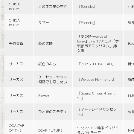
CHICA
このまま夢の中で
『Esencia』
小
BOOM
CHICA
タブー
『Esencia』
柴
BOOM
「愛の詩-words of
love-」c/w TVアニメ「学
千菅春香
愛の太陽
Ras
戦都市アスタリスク」挿
入歌
サーカス
桜色のみち
『POP STEP BALLAD』
叶
ケ・セラ・セラ〜
サーカス
『We Love Harmony!』
鈴
何度でも恋したい
『Sound Circus -Heart
サーカス
Fiower
M.R
V-』
『マーマレイドサンセッ
サーカス
ひと夏のステディ
佐
ト』
COALTAR
Single/TBS“輪るピングド
OF THE
DEAR FUTURE
NA
ラム”EDテーマ