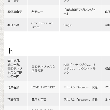
音、さな
ック
『魔法戦隊マジレンジャ
五條真由美
永遠に…
山
ー』
Good Times Bad
郷ひろみ
Single
真
Times
h
濱田菜月、
橋口佳奈、
映画『トラペジウム』オ
聖南テネリタス女
聖南テネリ
リジナル・サウンドトラ
横
学院校歌
タス女学院
ック
生徒一同
花澤香菜
LOVE IS WONDER
アルバム『blossom』収録
ケ
花澤香菜
草原と宇宙
アルバム『blossom』収録
ミ