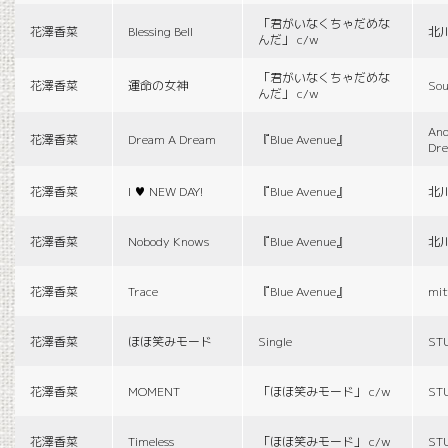
「君がいなくちゃだめな
花澤香菜
Blessing Bell
北
んだ」 c/w
「君がいなくちゃだめな
花澤香菜
運命の女神
Sou
んだ」 c/w
And
花澤香菜
Dream A Dream
『Blue Avenue』
Dr
花澤香菜
I ♥ NEW DAY!
『Blue Avenue』
北
花澤香菜
Nobody Knows
『Blue Avenue』
北
花澤香菜
Trace
『Blue Avenue』
mit
花澤香菜
ほほ笑みモード
Single
ST
花澤香菜
MOMENT
「ほほ笑みモード」 c/w
ST
花澤香菜
Timeless
「ほほ笑みモード」 c/w
ST