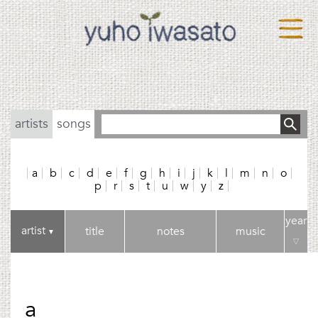
artists
songs
a
b
c
d
e
f
g
h
i
j
k
l
m
n
o
p
r
s
t
u
w
y
z
year
artist
title
notes
music
▼
▽
a