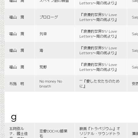
福山 潤
スペイン語の練習
Sai
Letters〜南の街より』
『浪漫的世界31/ Love
福山 潤
プロローグ
Sai
Letters〜南の街より』
『浪漫的世界31/ Love
福山 潤
列車
Sai
Letters〜南の街より』
『浪漫的世界31/ Love
福山 潤
海
Sai
Letters〜南の街より』
『浪漫的世界31/ Love
福山 潤
荒野
Sai
Letters〜南の街より』
No money No
““『愛した女たちのため
布施 明
安
breath
に』
g
五阿弥ル
映画『トラペジウム』オ
恋愛DOCHU膝栗
ナ、國土佳
リジナル・サウンドトラ
濱
毛