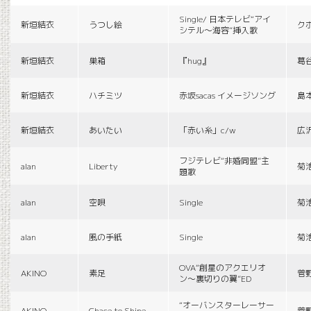
Single/ 日本テレビ“アイ
新垣結衣
うつし絵
ク
シテル〜海容”挿入歌
新垣結衣
巣箱
『hug』
葛
新垣結衣
ハチミツ
赤坂sacas イメージソング
島
新垣結衣
あいたい
「赤い糸」c/w
広
フジテレビ“非婚同盟”主
alan
Liberty
菊
題歌
alan
空唄
Single
菊
alan
風の手紙
Single
菊
OVA“創星のアクエリオ
AKINO
素足
菅
ン〜裏切りの翼”ED
“オーバンスターレーサー
AKINO
Chace to Shine
菅