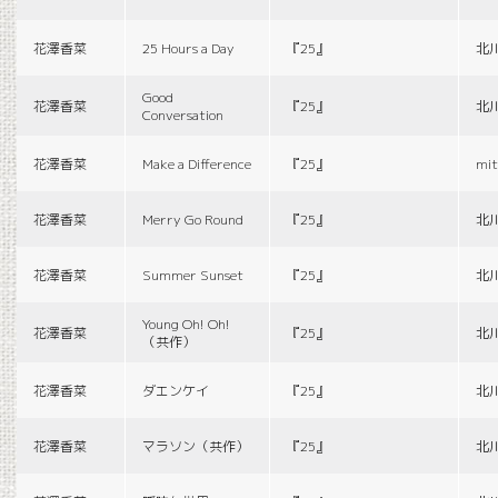
花澤香菜
25 Hours a Day
『25』
北
Good
花澤香菜
『25』
北
Conversation
花澤香菜
Make a Difference
『25』
mit
花澤香菜
Merry Go Round
『25』
北
花澤香菜
Summer Sunset
『25』
北
Young Oh! Oh!
花澤香菜
『25』
北
（共作）
花澤香菜
ダエンケイ
『25』
北
花澤香菜
マラソン（共作）
『25』
北