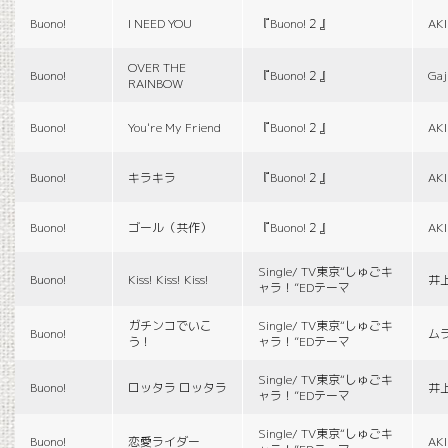
Buono!
I NEED YOU
『Buono!２』
AK
OVER THE
Buono!
『Buono!２』
Gaj
RAINBOW
Buono!
You're My Friend
『Buono!２』
AK
Buono!
キラキラ
『Buono!２』
AK
Buono!
ゴール（共作）
『Buono!２』
AK
Single/ TV東京“しゅごキ
Buono!
Kiss! Kiss! Kiss!
井
ャラ！”EDテーマ
ガチンコでいこ
Single/ TV東京“しゅごキ
Buono!
ム
う！
ャラ！”EDテーマ
Single/ TV東京“しゅごキ
Buono!
ロッタラ ロッタラ
井
ャラ！”EDテーマ
Single/ TV東京“しゅごキ
Buono!
恋愛ライダー
AK