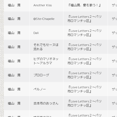
福山 潤
Another Kiss
『福山潤、愛を歌う！』
ザ
『Love Letters２〜パリ
福山 潤
@Ste-Chapelle
ザ
市ロマンチッ区』
『Love Letters２〜パリ
福山 潤
Dali
ザ
市ロマンチッ区』
それでもセーヌは
『Love Letters２〜パリ
福山 潤
ザ
流れる
市ロマンチッ区』
ヒゲのマリオネッ
『Love Letters２〜パリ
福山 潤
ザ
ト〜アルラマ
市ロマンチッ区』
『Love Letters２〜パリ
福山 潤
プロローグ
ザ
市ロマンチッ区』
『Love Letters２〜パリ
福山 潤
ペルノー
ザ
市ロマンチッ区』
『Love Letters２〜パリ
福山 潤
古本市のおっさん
ザ
市ロマンチッ区』
『Love Letters２〜パリ