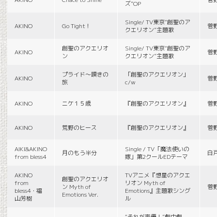
ズ”OP
Single/ TV東京“創聖のア
AKINO
Go Tight！
菅
クエリオン”主題歌
創聖のアクエリオ
Single/ TV東京“創聖のア
AKINO
菅
ン
クエリオン”主題歌
プライド〜嘆きの
「創聖のアクエリオン」
AKINO
菅
旅
c/w
AKINO
ニケ１５歳
『創聖のアクエリオン』
菅
AKINO
荒野のヒース
『創聖のアクエリオン』
菅
AIKI&AKINO
Single / TV「魔法使いの
月のもう半分
白
from bless4
嫁」第2クールEDテーマ
AKINO
TVアニメ『想星のアクエ
創聖のアクエリオ
from
リオン Myth of
ン Myth of
菅
bless4・福
Emotions』主題歌シング
Emotions Ver.
山芳樹
ル
“それが声優！”劇中劇