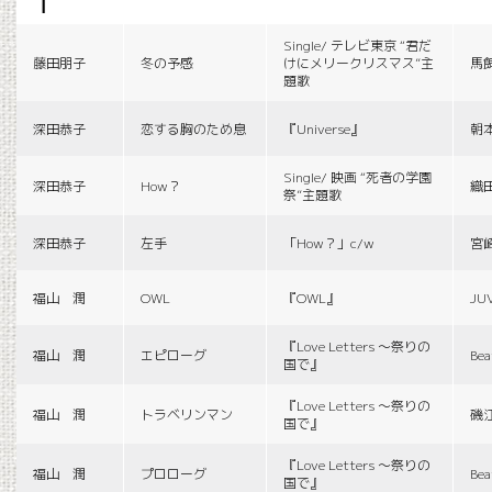
f
Single/ テレビ東京 “君だ
藤田朋子
冬の予感
けにメリークリスマス”主
馬
題歌
深田恭子
恋する胸のため息
『Universe』
朝
Single/ 映画 “死者の学園
深田恭子
How？
織
祭”主題歌
深田恭子
左手
「How？」c/w
宮
福山 潤
OWL
『OWL』
JU
『Love Letters 〜祭りの
福山 潤
エピローグ
Bea
国で』
『Love Letters 〜祭りの
福山 潤
トラベリンマン
磯
国で』
『Love Letters 〜祭りの
福山 潤
プロローグ
Bea
国で』