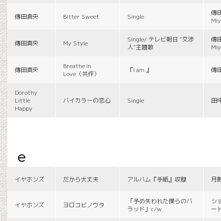
傳田
傳田真央
Bitter Sweet
Single
Miy
Single/ テレビ朝日 “交渉
傳田
傳田真央
My Style
人”主題歌
Miy
Breathe in
傳田真央
『I am 』
傳
Love（共作）
Dorothy
Little
バイカラーの恋心
Single
田
Happy
e
イヤホンズ
だから大丈夫
アルバム『手紙』収録
月
「予め失われた僕らのバ
シ
イヤホンズ
ヨロコビノウタ
ラッド」c/w
ー