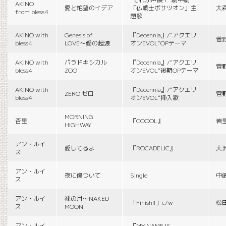
AKINO
愛と絶望のイデア
「仏戦士ボサツオン」主
大
from bless4
題歌
AKINO with
Genesis of
『Decennia』/“アクエリ
菅
bless4
LOVE〜愛の起源
オンEVOL”OPテーマ
AKINO with
パラドキシカル
『Decennia』/“アクエリ
菅
bless4
ZOO
オンEVOL”後期OPテーマ
AKINO with
『Decennia』/“アクエリ
ZERO ゼロ
菅
bless4
オンEVOL”挿入歌
MORNING
杏里
『COOOL』
岩
HIGHWAY
アン・ルイ
愛してるよ
『ROCADELIC』
大
ス
アン・ルイ
夜に傷ついて
Single
中
ス
アン・ルイ
裸の月〜NAKED
「Finish!!」c/w
松
ス
MOON
アン・ルイ
『MY NAME IS