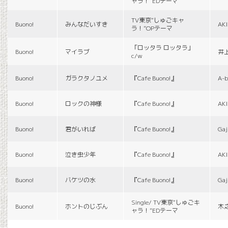
ャラ！”EDテーマ
TV東京“しゅごキャ
Buono!
みんなだいすき
AK
ラ！”OPテーマ
「ロッタラ ロッタラ」
Buono!
マイラブ
井
c/w
Buono!
ガラクタノユメ
『Cafe Buono!』
A-b
Buono!
ロックの神様
『Cafe Buono!』
AK
Buono!
君がいれば
『Cafe Buono!』
Gaj
Buono!
泣き虫少年
『Cafe Buono!』
AK
Buono!
バケツの水
『Cafe Buono!』
Gaj
Single/ TV東京“しゅごキ
Buono!
ホントのじぶん
木
ャラ！”EDテーマ