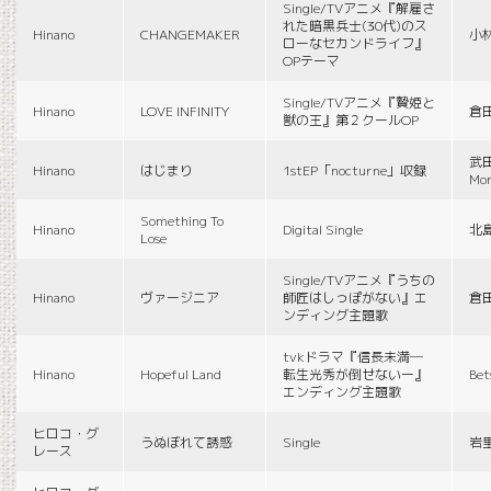
Single/TVアニメ『解雇さ
れた暗黒兵士(30代)のス
Hinano
CHANGEMAKER
小
ローなセカンドライフ』
OPテーマ
Single/TVアニメ『贄姫と
Hinano
LOVE INFINITY
倉
獣の王』第２クールOP
武田
Hinano
はじまり
1stEP「nocturne」収録
Mon
Something To
Hinano
Digital Single
北
Lose
Single/TVアニメ『うちの
Hinano
ヴァージニア
師匠はしっぽがない』エ
倉
ンディング主題歌
tvkドラマ『信長未満―
Hinano
Hopeful Land
転生光秀が倒せないー』
Be
エンディング主題歌
ヒロコ・グ
うぬぼれて誘惑
Single
岩
レース