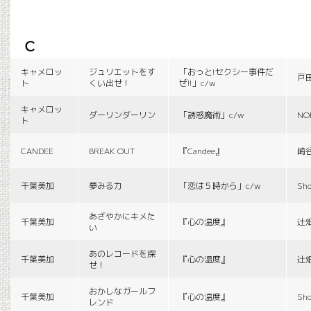
c
キャメロッ
ジュリエットをす
「おっと!セクシー事件だ
戸
ト
くい出せ！
ぜ!!」c/w
キャメロッ
ダーリンダーリン
「誘惑魔術」c/w
NO
ト
CANDEE
BREAK OUT
『Candee』
崎
千葉美加
夢みる力
「恋は５時から」c/w
Sho
あざやかにキメた
千葉美加
『心の温度』
辻
い
あのレコードを探
千葉美加
『心の温度』
辻
せ！
おかしなガールフ
千葉美加
『心の温度』
Sho
レンド