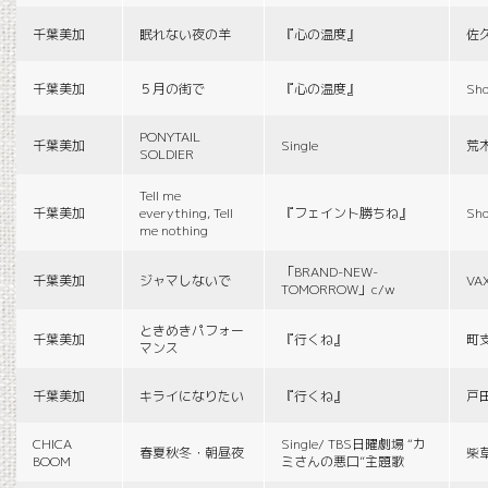
千葉美加
眠れない夜の羊
『心の温度』
佐
千葉美加
５月の街で
『心の温度』
Sho
PONYTAIL
千葉美加
Single
荒
SOLDIER
Tell me
千葉美加
everything, Tell
『フェイント勝ちね』
Sho
me nothing
「BRAND-NEW-
千葉美加
ジャマしないで
VA
TOMORROW」c/w
ときめきパフォー
千葉美加
『行くね』
町
マンス
千葉美加
キライになりたい
『行くね』
戸
CHICA
Single/ TBS日曜劇場 “カ
春夏秋冬・朝昼夜
柴
BOOM
ミさんの悪口”主題歌