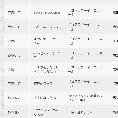
『コアラボーイ・コッキ
赤坂小町
SWEET PARADISE
和
ー』
『コアラボーイ・コッキ
赤坂小町
おやすみコッキィ
岩
ー』
ようこそコアラち
『コアラボーイ・コッキ
赤坂小町
和
ゃん
ー』
パパとママのタン
『コアラボーイ・コッキ
赤坂小町
岩
ゴ
ー』
ワルさをしなけり
『コアラボーイ・コッキ
赤坂小町
岩
ゃはじまらない
ー』
『コアラボーイ・コッキ
赤坂小町
可愛いラーラ
岩
ー』
Single/ OVA“幻夢戦記レ
秋本理央
未来になりたい
馬
ダ２”主題歌
ファンタジアがき
秋本理央
「夢の迷路」c/w
馬
こえる