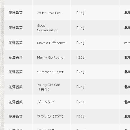
花澤香菜
25 Hours a Day
『25』
北
Good
花澤香菜
『25』
北
Conversation
花澤香菜
Make a Difference
『25』
mit
花澤香菜
Merry Go Round
『25』
北
花澤香菜
Summer Sunset
『25』
北
Young Oh! Oh!
花澤香菜
『25』
北
（共作）
花澤香菜
ダエンケイ
『25』
北
花澤香菜
マラソン（共作）
『25』
北