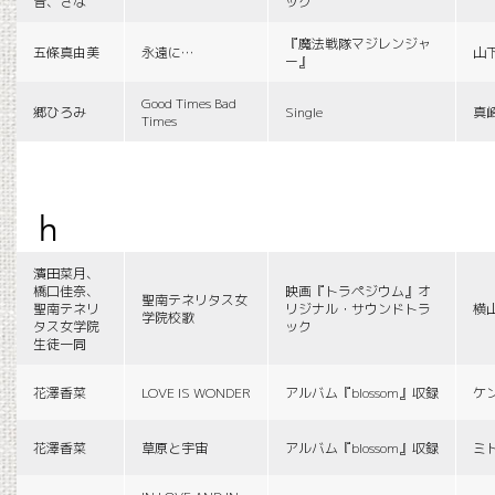
音、さな
ック
『魔法戦隊マジレンジャ
五條真由美
永遠に…
山
ー』
Good Times Bad
郷ひろみ
Single
真
Times
h
濱田菜月、
橋口佳奈、
映画『トラペジウム』オ
聖南テネリタス女
聖南テネリ
リジナル・サウンドトラ
横
学院校歌
タス女学院
ック
生徒一同
花澤香菜
LOVE IS WONDER
アルバム『blossom』収録
ケ
花澤香菜
草原と宇宙
アルバム『blossom』収録
ミ