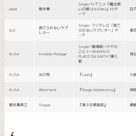
Single/TVアニメ『魔法使
edda
無伴奏
いの嫁SEASON2』EDテ
白
ーマ
Single/ フジテレビ「捨て
捨てられないラブ
ELE
られないラブレター」テ
都
レター
—マ
Single/“劇場版ハヤテの
ごとく! HEAVEN IS
ELISA
Invisible Message
森
PLACE ON EARTH”挿入
歌
ELISA
光の雨
『Lasei』
川
ELISA
Waterland
『Rouge Adolescence』
柳
榎本貴美江
Steady
『美少女倶楽部』
網