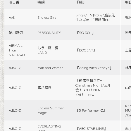
明日香
横顔
『橋』
明
Single/ TVドラマ“魔法先
A×K
Endless Sky
梶
生ネギま！”最終回ED
鮎川麻弥
PERSONALITY
『SO DO I』
岩
AIRMAIL
もう一度・愛
from
『DOGEN?』
土
LAND
NAGASAKI
A.B.C-Z
Man and Woman
『Going with Zephyr』
林
「終電を超えて～
Christmas Night/忘年
A.B.C-Z
雪が降る
山
会！BOU！NEN！
KAI！」c/w
KE
Endless Summer
A.B.C-Z
『5 Performer-Z』
MUS
Magic
/Da
EVERLASTING
A.B.C-Z
『ABC STAR LINE』
Gaj
LOVE