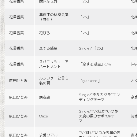
花澤香菜
曖昧な世界
『25』
北
真夜中の秘密会議
花澤香菜
『25』
北
（共作）
花澤香菜
花びら
『25』
北
花澤香菜
恋する惑星
Single／『25』
北
スパニッシュ・ア
花澤香菜
「恋する惑星」c/w
沖
パートメント
ルシファーと言う
原田ひとみ
『glanzend』
と
名の翼
Single/“閃乱カグラ”エン
原田ひとみ
疾走論
奈
ディングテーマ
Single/TVKほか“いつか
原田ひとみ
Once
天魔の黒ウサギ”OPテー
清
マ
TVKほか“いつか天魔の黒
原田ひとみ
求愛リアル
吉