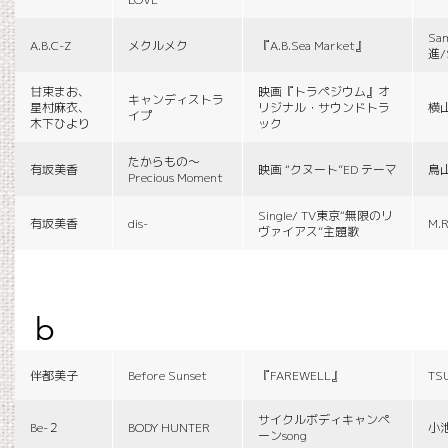
Sa
A.B.C-Z
メクルメク
『A.B.Sea Market』
進/
甘束まお、
映画『トラペジウム』オ
キャンディストラ
星村麻衣、
リジナル・サウンドトラ
横
イプ
木下ひより
ック
たからもの〜
有坂美香
映画 “クヌート”ED テーマ
鳥
Precious Moment
Single/ TV東京“無限のリ
有坂美香
dis-
M.R
ヴァイアス”主題歌
b
伴都美子
Before Sunset
『FAREWELL』
TS
サイクルボディキャンペ
Be-２
BODY HUNTER
小
ーンsong