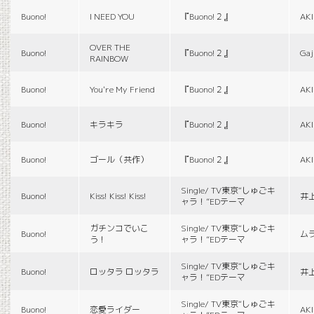
Buono!
I NEED YOU
『Buono!２』
AK
OVER THE
Buono!
『Buono!２』
Gaj
RAINBOW
Buono!
You're My Friend
『Buono!２』
AK
Buono!
キラキラ
『Buono!２』
AK
Buono!
ゴール（共作）
『Buono!２』
AK
Single/ TV東京“しゅごキ
Buono!
Kiss! Kiss! Kiss!
井
ャラ！”EDテーマ
ガチンコでいこ
Single/ TV東京“しゅごキ
Buono!
ム
う！
ャラ！”EDテーマ
Single/ TV東京“しゅごキ
Buono!
ロッタラ ロッタラ
井
ャラ！”EDテーマ
Single/ TV東京“しゅごキ
Buono!
恋愛ライダー
AK