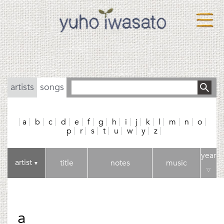
artists
songs
a
b
c
d
e
f
g
h
i
j
k
l
m
n
o
p
r
s
t
u
w
y
z
year
artist
title
notes
music
▼
▽
a