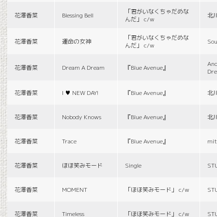
「君がいなくちゃだめな
花澤香菜
Blessing Bell
北
んだ」 c/w
「君がいなくちゃだめな
花澤香菜
運命の女神
Sou
んだ」 c/w
And
花澤香菜
Dream A Dream
『Blue Avenue』
Dr
花澤香菜
I ♥ NEW DAY!
『Blue Avenue』
北
花澤香菜
Nobody Knows
『Blue Avenue』
北
花澤香菜
Trace
『Blue Avenue』
mit
花澤香菜
ほほ笑みモード
Single
ST
花澤香菜
MOMENT
「ほほ笑みモード」 c/w
ST
花澤香菜
Timeless
「ほほ笑みモード」 c/w
ST