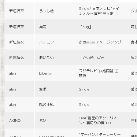
Single/ 日本テレビ“アイ
新垣結衣
うつし絵
ク
シテル〜海容”挿入歌
新垣結衣
巣箱
『hug』
葛
新垣結衣
ハチミツ
赤坂sacas イメージソング
島
新垣結衣
あいたい
「赤い糸」c/w
広
フジテレビ“非婚同盟”主
alan
Liberty
菊
題歌
alan
空唄
Single
菊
alan
風の手紙
Single
菊
OVA“創星のアクエリオ
AKINO
素足
菅
ン〜裏切りの翼”ED
“オーバンスターレーサー
AKINO
Chace to Shine
菅