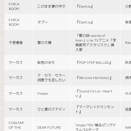
CHICA
このまま夢の中で
『Esencia』
小
BOOM
CHICA
タブー
『Esencia』
柴
BOOM
「愛の詩-words of
love-」c/w TVアニメ「学
千菅春香
愛の太陽
Ras
戦都市アスタリスク」挿
入歌
サーカス
桜色のみち
『POP STEP BALLAD』
叶
ケ・セラ・セラ〜
サーカス
『We Love Harmony!』
鈴
何度でも恋したい
『Sound Circus -Heart
サーカス
Fiower
M.R
V-』
『マーマレイドサンセッ
サーカス
ひと夏のステディ
佐
ト』
COALTAR
Single/TBS“輪るピングド
OF THE
DEAR FUTURE
NA
ラム”EDテーマ