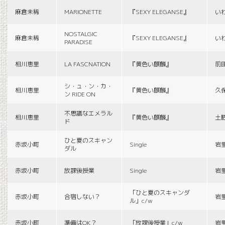
麻倉未稀
MARIONETTE
『SEXY ELEGANSE』
い
NOSTALGIC
麻倉未稀
『SEXY ELEGANSE』
い
PARADISE
相川恵里
LA FASCNATION
『黄色い麒麟』
前
シ・ュ・ン・カ・
相川恵里
『黄色い麒麟』
久
ン RIDE ON
不思議なエメラル
相川恵里
『黄色い麒麟』
土
ド
ひと夏のスキャン
赤坂小町
Single
岩
ダル
赤坂小町
放課後授業
Single
岩
「ひと夏のスキャンダ
赤坂小町
合宿しない？
岩
ル」c/w
赤坂小町
準備はOK？
「放課後授業」c/w
岩