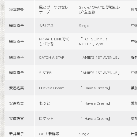
風とブーケのセレ
Single/ OVA “幻夢戦記レ
秋本理央
馬
ナーデ
ダ”主題歌
網浜直子
シリアス
Single
中
PRIVATE LINEでく
「HOT SUMMER
網浜直子
中
ちづけを
NIGHTS」c/w
網浜直子
CATCH A STAR
『AMIE'S 1ST AVENUE』
野
網浜直子
SISTER
『AMIE'S 1ST AVENUE』
中
安達祐実
I Have a Dream
『I Have a Dream』
葉
安達祐実
もっと
『I Have a Dream』
葉
安達祐実
ロケット
『I Have a Dream』
葉
新井薫子
OH！新鮮娘
Single
岩