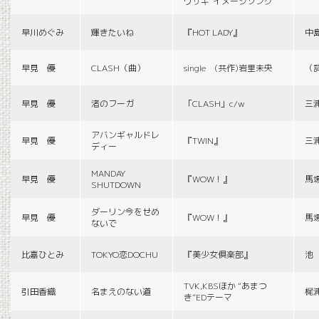
ウサギ”イメージソング
早川めぐみ
輝きたいね
『HOT LADY』
中
早見 優
CLASH（曲）
single (共作)岩里未央
（
早見 優
渚のフーガ
「CLASH」c/w
三
アバンギャルドレ
早見 優
『TWIN』
三
ディー
MANDAY
早見 優
『WOW！』
馬
SHUTDOWN
ダーリン今をせめ
早見 優
『WOW！』
馬
ないで
比嘉ひとみ
TOKYO恋DOCHU
『美少女倶楽部』
池
TVK,KBSほか “あまつ
引田香織
名まえのない道
梶
き”EDテーマ