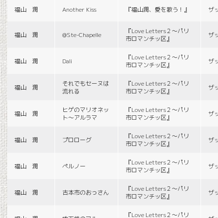
福山 潤
Another Kiss
『福山潤、愛を歌う！』
ザ
『Love Letters２〜パリ
福山 潤
@Ste-Chapelle
ザ
市ロマンチッ区』
『Love Letters２〜パリ
福山 潤
Dali
ザ
市ロマンチッ区』
それでもセーヌは
『Love Letters２〜パリ
福山 潤
ザ
流れる
市ロマンチッ区』
ヒゲのマリオネッ
『Love Letters２〜パリ
福山 潤
ザ
ト〜アルラマ
市ロマンチッ区』
『Love Letters２〜パリ
福山 潤
プロローグ
ザ
市ロマンチッ区』
『Love Letters２〜パリ
福山 潤
ペルノー
ザ
市ロマンチッ区』
『Love Letters２〜パリ
福山 潤
古本市のおっさん
ザ
市ロマンチッ区』
『Love Letters２〜パリ