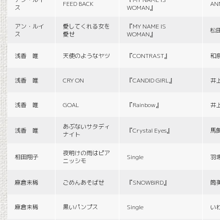
FEED BACK
AN
ス
WOMAN』
アン・ルイ
愛してくれる女を
『MY NAME IS
松
ス
愛せ
WOMAN』
浅香 唯
天使のようなヤツ
『CONTRAST』
和
浅香 唯
CRY ON
『CANDID GIRL』
井
浅香 唯
GOAL
『Rainbow』
井
あぶないサタディ
浅香 唯
『Crystal Eyes』
馬
ナイト
夜明けの雨はピア
相田翔子
Single
羽
ニッシモ
麻倉未稀
ごめんあそばせ
『SNOWBIRD』
筒
麻倉未稀
黒いパンプス
Single
い