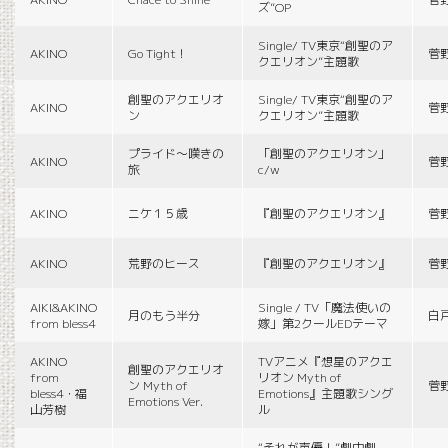
ズ”OP
Single/ TV東京“創聖のア
AKINO
Go Tight！
菅
クエリオン”主題歌
創聖のアクエリオ
Single/ TV東京“創聖のア
AKINO
菅
ン
クエリオン”主題歌
プライド〜嘆きの
「創聖のアクエリオン」
AKINO
菅
旅
c/w
AKINO
ニケ１５歳
『創聖のアクエリオン』
菅
AKINO
荒野のヒース
『創聖のアクエリオン』
菅
AIKI&AKINO
Single / TV「魔法使いの
月のもう半分
白
from bless4
嫁」第2クールEDテーマ
AKINO
TVアニメ『想星のアクエ
創聖のアクエリオ
from
リオン Myth of
ン Myth of
菅
bless4・福
Emotions』主題歌シング
Emotions Ver.
山芳樹
ル
“それが声優！”劇中劇