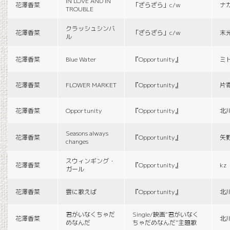
IN LOVE AND IN
花澤香菜
「ざらざら」c/w
ナ
TROUBLE
クラッシュシンバ
花澤香菜
「ざらざら」c/w
末
ル
花澤香菜
Blue Water
『Opportunity』
ミ
花澤香菜
FLOWER MARKET
『Opportunity』
片
花澤香菜
Opportunity
『Opportunity』
北
Seasons always
花澤香菜
『Opportunity』
矢
changes
スウィンギング・
花澤香菜
『Opportunity』
kz
ガール
花澤香菜
雲に歌えば
『Opportunity』
北
君がいなくちゃだ
Single/映画“君がいなく
花澤香菜
北
めなんだ
ちゃだめなんだ”主題歌