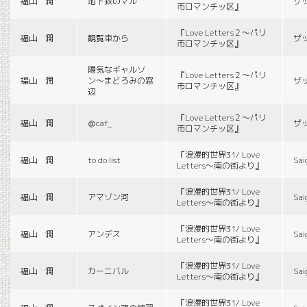
福山 潤
地下鉄のマル
ザ
市ロマンチッ区』
『Love Letters２〜パリ
福山 潤
観覧車から
ザ
市ロマンチッ区』
陽気なギャルソ
『Love Letters２〜パリ
福山 潤
ン〜まどろみの窓
ザ
市ロマンチッ区』
辺
『Love Letters２〜パリ
福山 潤
＠caf_
ザ
市ロマンチッ区』
『浪漫的世界31/ Love
福山 潤
to do list
Sai
Letters〜南の街より』
『浪漫的世界31/ Love
福山 潤
アマゾン河
Sai
Letters〜南の街より』
『浪漫的世界31/ Love
福山 潤
アンデス
Sai
Letters〜南の街より』
『浪漫的世界31/ Love
福山 潤
カーニバル
Sai
Letters〜南の街より』
『浪漫的世界31/ Love