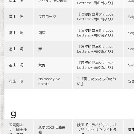
福山 潤
スペイン語の練習
Sai
Letters〜南の街より』
『浪漫的世界31/ Love
福山 潤
プロローグ
Sai
Letters〜南の街より』
『浪漫的世界31/ Love
福山 潤
列車
Sai
Letters〜南の街より』
『浪漫的世界31/ Love
福山 潤
海
Sai
Letters〜南の街より』
『浪漫的世界31/ Love
福山 潤
荒野
Sai
Letters〜南の街より』
No money No
““『愛した女たちのため
布施 明
安
breath
に』
g
五阿弥ル
映画『トラペジウム』オ
恋愛DOCHU膝栗
ナ、國土佳
リジナル・サウンドトラ
濱
毛