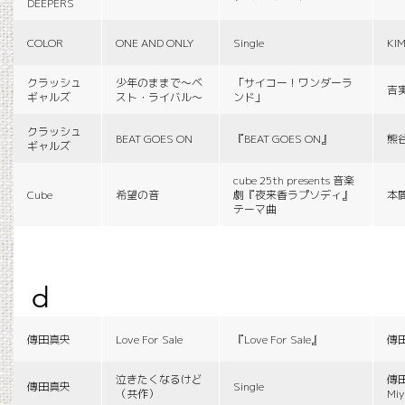
DEEPERS
COLOR
ONE AND ONLY
Single
KI
クラッシュ
少年のままで〜ベ
「サイコー！ワンダーラ
吉
ギャルズ
スト・ライバル〜
ンド」
クラッシュ
BEAT GOES ON
『BEAT GOES ON』
熊
ギャルズ
cube 25th presents 音楽
Cube
希望の音
劇『夜来香ラプソディ』
本
テーマ曲
d
傳田真央
Love For Sale
『Love For Sale』
傳
泣きたくなるけど
傳田
傳田真央
Single
（共作）
Miy