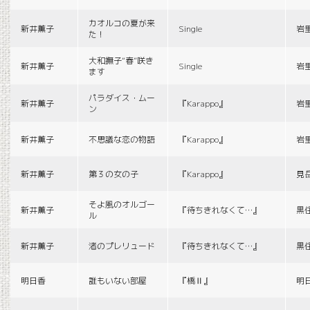
カオルコの夏が来
新井薫子
Single
岩
た！
大和撫子“春”咲き
新井薫子
Single
岩
ます
パラダイス・ムー
新井薫子
『Karappo』
岩
ン
新井薫子
不思議な恋の物語
『Karappo』
岩
新井薫子
第３の女の子
『Karappo』
見
そよ風のオルゴー
新井薫子
『待ちきれなくて…』
黒
ル
新井薫子
渚のプレリュード
『待ちきれなくて…』
黒
明日香
誰もいない部屋
『橋Ⅱ』
明