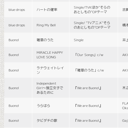
Single/TVKほか“そらの
blue drops
ハートの確率
古
おとしもの”OPテーマ
Single/ “TVアニメ“そら
blue drops
Ring My Bell
橋
のおとしもの”OPテーマ
Buono!
雑草のうた
Single
井
MIRACLE HAPPY
Buono!
「Our Songs」c/w
AK
LOVE SONG
ラナウェイトレイ
Buono!
「雑草のうた」c/w
AK
ン
Independent
Buono!
Girl〜独立女子で
『We are Buono!』
木
あるために
FLA
Buono!
うらはら
『We are Buono!』
Ok
Buono!
タビダチの歌
『We are Buono!』
Gaj