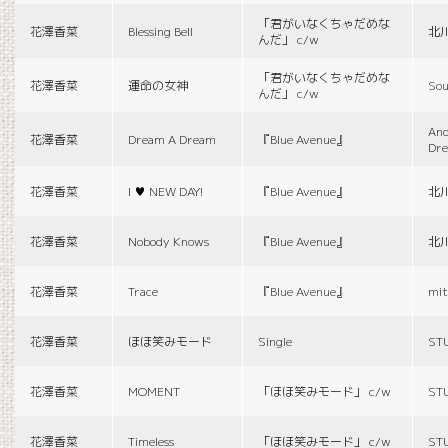
「君がいなくちゃだめな
花澤香菜
Blessing Bell
北
んだ」 c/w
「君がいなくちゃだめな
花澤香菜
運命の女神
Sou
んだ」 c/w
And
花澤香菜
Dream A Dream
『Blue Avenue』
Dr
花澤香菜
I ♥ NEW DAY!
『Blue Avenue』
北
花澤香菜
Nobody Knows
『Blue Avenue』
北
花澤香菜
Trace
『Blue Avenue』
mit
花澤香菜
ほほ笑みモード
Single
ST
花澤香菜
MOMENT
「ほほ笑みモード」 c/w
ST
花澤香菜
Timeless
「ほほ笑みモード」 c/w
ST