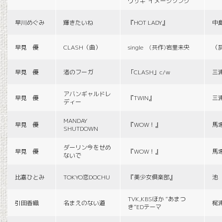
ウサギ”イメージソング
早川めぐみ
輝きたいね
『HOT LADY』
中
早見 優
CLASH（曲）
single (共作)岩里未央
（
早見 優
渚のフーガ
「CLASH」c/w
三
アバンギャルドレ
早見 優
『TWIN』
三
ディー
MANDAY
早見 優
『WOW！』
馬
SHUTDOWN
ダーリン今をせめ
早見 優
『WOW！』
馬
ないで
比嘉ひとみ
TOKYO恋DOCHU
『美少女倶楽部』
池
TVK,KBSほか “あまつ
引田香織
名まえのない道
梶
き”EDテーマ