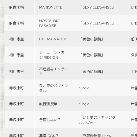
麻倉未稀
MARIONETTE
『SEXY ELEGANSE』
い
NOSTALGIC
麻倉未稀
『SEXY ELEGANSE』
い
PARADISE
相川恵里
LA FASCNATION
『黄色い麒麟』
前
シ・ュ・ン・カ・
相川恵里
『黄色い麒麟』
久
ン RIDE ON
不思議なエメラル
相川恵里
『黄色い麒麟』
土
ド
ひと夏のスキャン
赤坂小町
Single
岩
ダル
赤坂小町
放課後授業
Single
岩
「ひと夏のスキャンダ
赤坂小町
合宿しない？
岩
ル」c/w
赤坂小町
準備はOK？
「放課後授業」c/w
岩