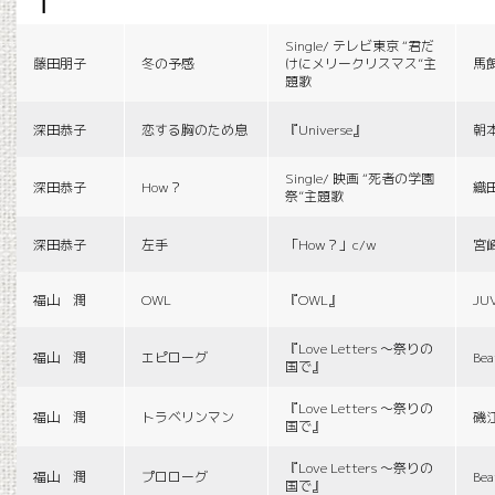
f
Single/ テレビ東京 “君だ
藤田朋子
冬の予感
けにメリークリスマス”主
馬
題歌
深田恭子
恋する胸のため息
『Universe』
朝
Single/ 映画 “死者の学園
深田恭子
How？
織
祭”主題歌
深田恭子
左手
「How？」c/w
宮
福山 潤
OWL
『OWL』
JU
『Love Letters 〜祭りの
福山 潤
エピローグ
Bea
国で』
『Love Letters 〜祭りの
福山 潤
トラベリンマン
磯
国で』
『Love Letters 〜祭りの
福山 潤
プロローグ
Bea
国で』