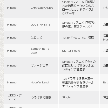
Single/TVアニメ『解雇さ
れた暗黒兵士(30代)のス
Hinano
CHANGEMAKER
小
ローなセカンドライフ』
OPテーマ
Single/TVアニメ『贄姫と
Hinano
LOVE INFINITY
倉
獣の王』第２クールOP
武田
Hinano
はじまり
1stEP「nocturne」収録
Mon
Something To
Hinano
Digital Single
北
Lose
Single/TVアニメ『うちの
Hinano
ヴァージニア
師匠はしっぽがない』エ
倉
ンディング主題歌
tvkドラマ『信長未満―
Hinano
Hopeful Land
転生光秀が倒せないー』
Be
エンディング主題歌
ヒロコ・グ
うぬぼれて誘惑
Single
岩
レース