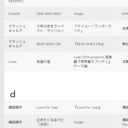
DEEPERS
COLOR
ONE AND ONLY
Single
KI
クラッシュ
少年のままで〜ベ
「サイコー！ワンダーラ
吉
ギャルズ
スト・ライバル〜
ンド」
クラッシュ
BEAT GOES ON
『BEAT GOES ON』
熊
ギャルズ
cube 25th presents 音楽
Cube
希望の音
劇『夜来香ラプソディ』
本
テーマ曲
d
傳田真央
Love For Sale
『Love For Sale』
傳
泣きたくなるけど
傳田
傳田真央
Single
（共作）
Miy