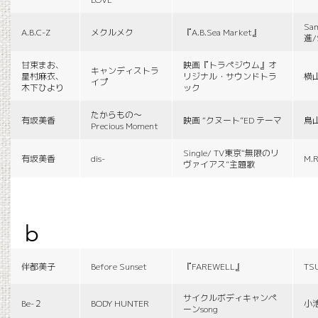
Sa
A.B.C-Z
メクルメク
『A.B.Sea Market』
進/
甘束まお、
映画『トラペジウム』オ
キャンディストラ
星村麻衣、
リジナル・サウンドトラ
横
イプ
木下ひより
ック
たからもの〜
有坂美香
映画 “クヌート”ED テーマ
鳥
Precious Moment
Single/ TV東京“無限のリ
有坂美香
dis-
M.R
ヴァイアス”主題歌
b
伴都美子
Before Sunset
『FAREWELL』
TS
サイクルボディキャンペ
Be-２
BODY HUNTER
小
ーンsong