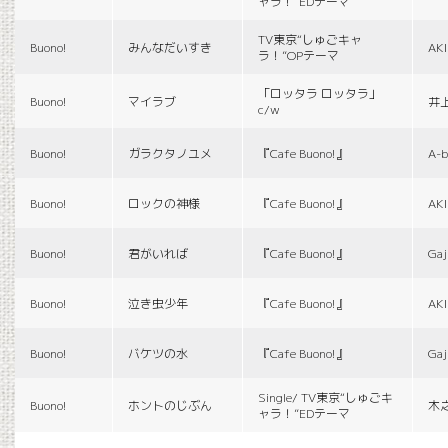
ャラ！”EDテーマ
TV東京“しゅごキャ
Buono!
みんなだいすき
AK
ラ！”OPテーマ
「ロッタラ ロッタラ」
Buono!
マイラブ
井
c/w
Buono!
ガラクタノユメ
『Cafe Buono!』
A-b
Buono!
ロックの神様
『Cafe Buono!』
AK
Buono!
君がいれば
『Cafe Buono!』
Gaj
Buono!
泣き虫少年
『Cafe Buono!』
AK
Buono!
バケツの水
『Cafe Buono!』
Gaj
Single/ TV東京“しゅごキ
Buono!
ホントのじぶん
木
ャラ！”EDテーマ