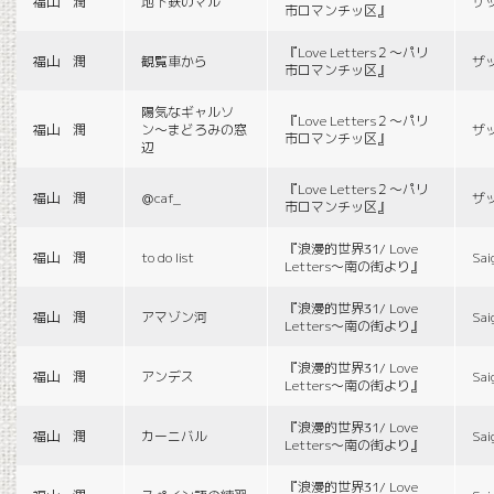
福山 潤
地下鉄のマル
ザ
市ロマンチッ区』
『Love Letters２〜パリ
福山 潤
観覧車から
ザ
市ロマンチッ区』
陽気なギャルソ
『Love Letters２〜パリ
福山 潤
ン〜まどろみの窓
ザ
市ロマンチッ区』
辺
『Love Letters２〜パリ
福山 潤
＠caf_
ザ
市ロマンチッ区』
『浪漫的世界31/ Love
福山 潤
to do list
Sai
Letters〜南の街より』
『浪漫的世界31/ Love
福山 潤
アマゾン河
Sai
Letters〜南の街より』
『浪漫的世界31/ Love
福山 潤
アンデス
Sai
Letters〜南の街より』
『浪漫的世界31/ Love
福山 潤
カーニバル
Sai
Letters〜南の街より』
『浪漫的世界31/ Love