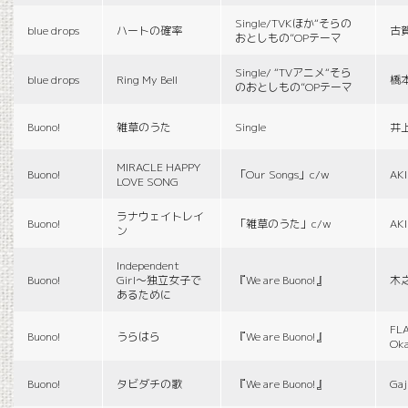
Single/TVKほか“そらの
blue drops
ハートの確率
古
おとしもの”OPテーマ
Single/ “TVアニメ“そら
blue drops
Ring My Bell
橋
のおとしもの”OPテーマ
Buono!
雑草のうた
Single
井
MIRACLE HAPPY
Buono!
「Our Songs」c/w
AK
LOVE SONG
ラナウェイトレイ
Buono!
「雑草のうた」c/w
AK
ン
Independent
Buono!
Girl〜独立女子で
『We are Buono!』
木
あるために
FLA
Buono!
うらはら
『We are Buono!』
Ok
Buono!
タビダチの歌
『We are Buono!』
Gaj