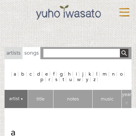
artists
songs
a
b
c
d
e
f
g
h
i
j
k
l
m
n
o
p
r
s
t
u
w
y
z
year
artist
title
notes
music
▼
▽
a