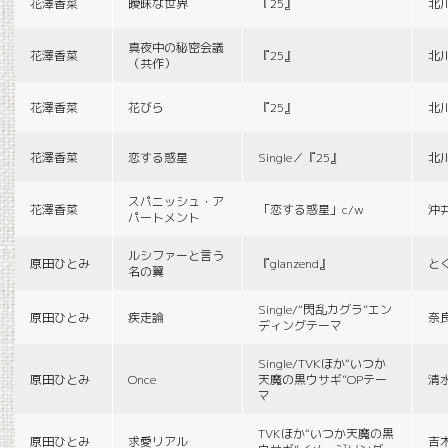
花澤香菜
曖昧な世界
『25』
北
真夜中の秘密会議
花澤香菜
『25』
北
（共作）
花澤香菜
花びら
『25』
北
花澤香菜
恋する惑星
Single／『25』
北
スパニッシュ・ア
花澤香菜
「恋する惑星」c/w
沖
パートメント
ルシファーと言う
原田ひとみ
『glanzend』
と
名の翼
Single/“閃乱カグラ”エン
原田ひとみ
疾走論
奈
ディングテーマ
Single/TVKほか“いつか
原田ひとみ
Once
天魔の黒ウサギ”OPテー
清
マ
TVKほか“いつか天魔の黒
原田ひとみ
求愛リアル
吉