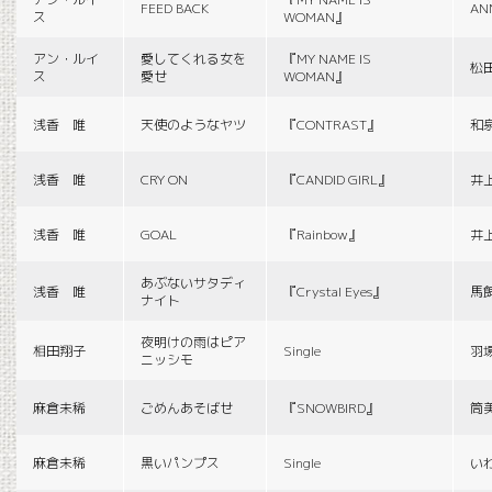
FEED BACK
AN
ス
WOMAN』
アン・ルイ
愛してくれる女を
『MY NAME IS
松
ス
愛せ
WOMAN』
浅香 唯
天使のようなヤツ
『CONTRAST』
和
浅香 唯
CRY ON
『CANDID GIRL』
井
浅香 唯
GOAL
『Rainbow』
井
あぶないサタディ
浅香 唯
『Crystal Eyes』
馬
ナイト
夜明けの雨はピア
相田翔子
Single
羽
ニッシモ
麻倉未稀
ごめんあそばせ
『SNOWBIRD』
筒
麻倉未稀
黒いパンプス
Single
い