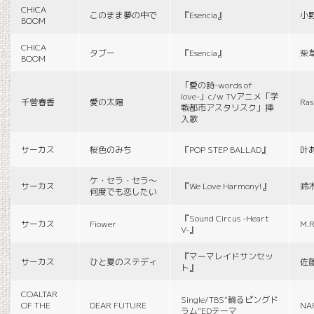
CHICA
このまま夢の中で
『Esencia』
小
BOOM
CHICA
タブー
『Esencia』
柴
BOOM
「愛の詩-words of
love-」c/w TVアニメ「学
千菅春香
愛の太陽
Ras
戦都市アスタリスク」挿
入歌
サーカス
桜色のみち
『POP STEP BALLAD』
叶
ケ・セラ・セラ〜
サーカス
『We Love Harmony!』
鈴
何度でも恋したい
『Sound Circus -Heart
サーカス
Fiower
M.R
V-』
『マーマレイドサンセッ
サーカス
ひと夏のステディ
佐
ト』
COALTAR
Single/TBS“輪るピングド
OF THE
DEAR FUTURE
NA
ラム”EDテーマ