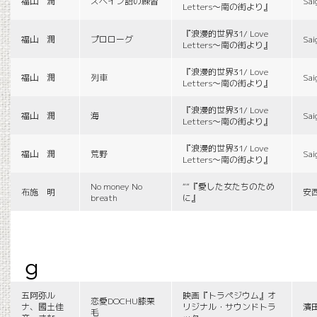
福山 潤
スペイン語の練習
Sai
Letters〜南の街より』
『浪漫的世界31/ Love
福山 潤
プロローグ
Sai
Letters〜南の街より』
『浪漫的世界31/ Love
福山 潤
列車
Sai
Letters〜南の街より』
『浪漫的世界31/ Love
福山 潤
海
Sai
Letters〜南の街より』
『浪漫的世界31/ Love
福山 潤
荒野
Sai
Letters〜南の街より』
No money No
““『愛した女たちのため
布施 明
安
breath
に』
g
五阿弥ル
映画『トラペジウム』オ
恋愛DOCHU膝栗
ナ、國土佳
リジナル・サウンドトラ
濱
毛