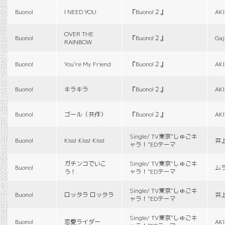
Buono!
I NEED YOU
『Buono!２』
AK
OVER THE
Buono!
『Buono!２』
Gaj
RAINBOW
Buono!
You're My Friend
『Buono!２』
AK
Buono!
キラキラ
『Buono!２』
AK
Buono!
ゴール（共作）
『Buono!２』
AK
Single/ TV東京“しゅごキ
Buono!
Kiss! Kiss! Kiss!
井
ャラ！”EDテーマ
ガチンコでいこ
Single/ TV東京“しゅごキ
Buono!
ム
う！
ャラ！”EDテーマ
Single/ TV東京“しゅごキ
Buono!
ロッタラ ロッタラ
井
ャラ！”EDテーマ
Single/ TV東京“しゅごキ
Buono!
恋愛ライダー
AK