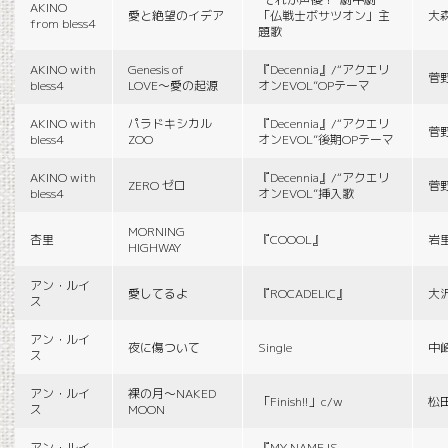
AKINO
愛と絶望のイデア
「仏戦士ボサツオン」主
大
from bless4
題歌
AKINO with
Genesis of
『Decennia』/“アクエリ
菅
bless4
LOVE〜愛の起源
オンEVOL”OPテーマ
AKINO with
パラドキシカル
『Decennia』/“アクエリ
菅
bless4
ZOO
オンEVOL”後期OPテーマ
AKINO with
『Decennia』/“アクエリ
ZERO ゼロ
菅
bless4
オンEVOL”挿入歌
MORNING
杏里
『COOOL』
岩
HIGHWAY
アン・ルイ
愛してるよ
『ROCADELIC』
大
ス
アン・ルイ
夜に傷ついて
Single
中
ス
アン・ルイ
裸の月〜NAKED
「Finish!!」c/w
松
ス
MOON
アン・ルイ
『MY NAME IS