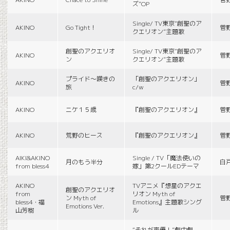
ズ”OP
Single/ TV東京“創聖のア
AKINO
Go Tight！
菅
クエリオン”主題歌
創聖のアクエリオ
Single/ TV東京“創聖のア
AKINO
菅
ン
クエリオン”主題歌
プライド〜嘆きの
「創聖のアクエリオン」
AKINO
菅
旅
c/w
AKINO
ニケ１５歳
『創聖のアクエリオン』
菅
AKINO
荒野のヒース
『創聖のアクエリオン』
菅
AIKI&AKINO
Single / TV「魔法使いの
月のもう半分
白
from bless4
嫁」第2クールEDテーマ
AKINO
TVアニメ『想星のアクエ
創聖のアクエリオ
from
リオン Myth of
ン Myth of
菅
bless4・福
Emotions』主題歌シング
Emotions Ver.
山芳樹
ル
“それが声優！”劇中劇