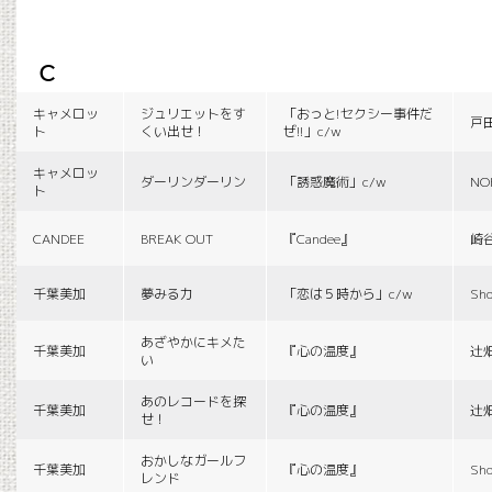
c
キャメロッ
ジュリエットをす
「おっと!セクシー事件だ
戸
ト
くい出せ！
ぜ!!」c/w
キャメロッ
ダーリンダーリン
「誘惑魔術」c/w
NO
ト
CANDEE
BREAK OUT
『Candee』
崎
千葉美加
夢みる力
「恋は５時から」c/w
Sho
あざやかにキメた
千葉美加
『心の温度』
辻
い
あのレコードを探
千葉美加
『心の温度』
辻
せ！
おかしなガールフ
千葉美加
『心の温度』
Sho
レンド