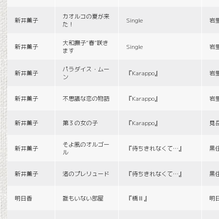
カオルコの夏が来
新井薫子
Single
岩
た！
大和撫子“春”咲き
新井薫子
Single
岩
ます
パラダイス・ムー
新井薫子
『Karappo』
岩
ン
新井薫子
不思議な恋の物語
『Karappo』
岩
新井薫子
第３の女の子
『Karappo』
見
そよ風のオルゴー
新井薫子
『待ちきれなくて…』
黒
ル
新井薫子
渚のプレリュード
『待ちきれなくて…』
黒
明日香
誰もいない部屋
『橋Ⅱ』
明