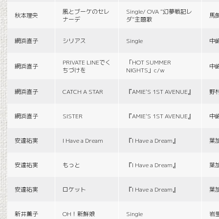
風とブーケのセレ
Single/ OVA “幻夢戦記レ
秋本理央
馬
ナーデ
ダ”主題歌
網浜直子
シリアス
Single
中
PRIVATE LINEでく
「HOT SUMMER
網浜直子
中
ちづけを
NIGHTS」c/w
網浜直子
CATCH A STAR
『AMIE'S 1ST AVENUE』
野
網浜直子
SISTER
『AMIE'S 1ST AVENUE』
中
安達祐実
I Have a Dream
『I Have a Dream』
葉
安達祐実
もっと
『I Have a Dream』
葉
安達祐実
ロケット
『I Have a Dream』
葉
新井薫子
OH！新鮮娘
Single
岩