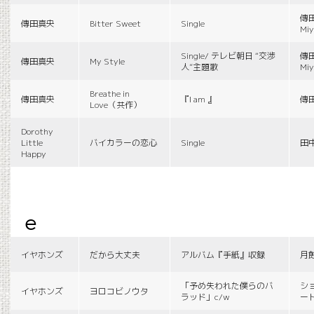
傳田
傳田真央
Bitter Sweet
Single
Miy
Single/ テレビ朝日 “交渉
傳田
傳田真央
My Style
人”主題歌
Miy
Breathe in
傳田真央
『I am 』
傳
Love（共作）
Dorothy
Little
バイカラーの恋心
Single
田
Happy
e
イヤホンズ
だから大丈夫
アルバム『手紙』収録
月
「予め失われた僕らのバ
シ
イヤホンズ
ヨロコビノウタ
ラッド」c/w
ー