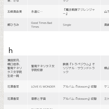
音、さな
ック
『魔法戦隊マジレンジャ
五條真由美
永遠に…
山
ー』
Good Times Bad
郷ひろみ
Single
真
Times
h
濱田菜月、
橋口佳奈、
映画『トラペジウム』オ
聖南テネリタス女
聖南テネリ
リジナル・サウンドトラ
横
学院校歌
タス女学院
ック
生徒一同
花澤香菜
LOVE IS WONDER
アルバム『blossom』収録
ケ
花澤香菜
草原と宇宙
アルバム『blossom』収録
ミ