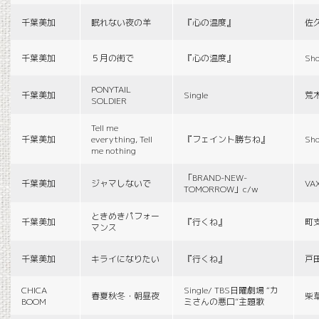
千葉美加
眠れない夜の羊
『心の温度』
佐
千葉美加
５月の街で
『心の温度』
Sho
PONYTAIL
千葉美加
Single
荒
SOLDIER
Tell me
千葉美加
everything, Tell
『フェイント勝ちね』
Sho
me nothing
「BRAND-NEW-
千葉美加
ジャマしないで
VA
TOMORROW」c/w
ときめきパフォー
千葉美加
『行くね』
町
マンス
千葉美加
キライになりたい
『行くね』
戸
CHICA
Single/ TBS日曜劇場 “カ
春夏秋冬・朝昼夜
柴
BOOM
ミさんの悪口”主題歌