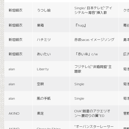
Single/ 日本テレビ“アイ
新垣結衣
うつし絵
ク
シテル〜海容”挿入歌
新垣結衣
巣箱
『hug』
葛
新垣結衣
ハチミツ
赤坂sacas イメージソング
島
新垣結衣
あいたい
「赤い糸」c/w
広
フジテレビ“非婚同盟”主
alan
Liberty
菊
題歌
alan
空唄
Single
菊
alan
風の手紙
Single
菊
OVA“創星のアクエリオ
AKINO
素足
菅
ン〜裏切りの翼”ED
“オーバンスターレーサー
AKINO
Chace to Shine
菅