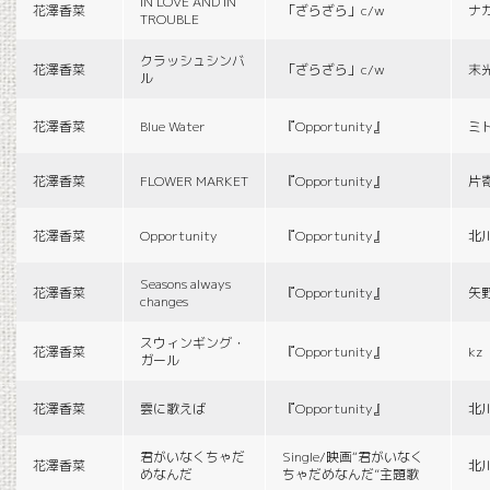
IN LOVE AND IN
花澤香菜
「ざらざら」c/w
ナ
TROUBLE
クラッシュシンバ
花澤香菜
「ざらざら」c/w
末
ル
花澤香菜
Blue Water
『Opportunity』
ミ
花澤香菜
FLOWER MARKET
『Opportunity』
片
花澤香菜
Opportunity
『Opportunity』
北
Seasons always
花澤香菜
『Opportunity』
矢
changes
スウィンギング・
花澤香菜
『Opportunity』
kz
ガール
花澤香菜
雲に歌えば
『Opportunity』
北
君がいなくちゃだ
Single/映画“君がいなく
花澤香菜
北
めなんだ
ちゃだめなんだ”主題歌