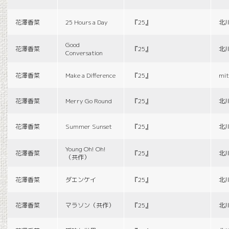
花澤香菜
25 Hours a Day
『25』
北
Good
花澤香菜
『25』
北
Conversation
花澤香菜
Make a Difference
『25』
mit
花澤香菜
Merry Go Round
『25』
北
花澤香菜
Summer Sunset
『25』
北
Young Oh! Oh!
花澤香菜
『25』
北
（共作）
花澤香菜
ダエンケイ
『25』
北
花澤香菜
マラソン（共作）
『25』
北