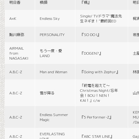
明日香
横顔
『橋』
明
Single/ TVドラマ“魔法先
A×K
Endless Sky
梶
生ネギま！”最終回ED
鮎川麻弥
PERSONALITY
『SO DO I』
岩
AIRMAIL
もう一度・愛
from
『DOGEN?』
土
LAND
NAGASAKI
A.B.C-Z
Man and Woman
『Going with Zephyr』
林
「終電を超えて～
Christmas Night/忘年
A.B.C-Z
雪が降る
山
会！BOU！NEN！
KAI！」c/w
KE
Endless Summer
A.B.C-Z
『5 Performer-Z』
MUS
Magic
/Da
EVERLASTING
A.B.C-Z
『ABC STAR LINE』
Gaj
LOVE