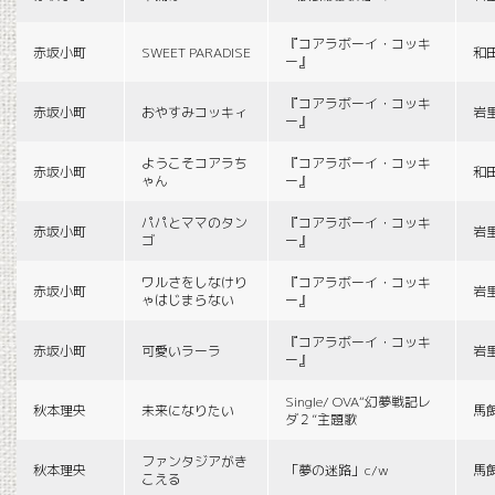
『コアラボーイ・コッキ
赤坂小町
SWEET PARADISE
和
ー』
『コアラボーイ・コッキ
赤坂小町
おやすみコッキィ
岩
ー』
ようこそコアラち
『コアラボーイ・コッキ
赤坂小町
和
ゃん
ー』
パパとママのタン
『コアラボーイ・コッキ
赤坂小町
岩
ゴ
ー』
ワルさをしなけり
『コアラボーイ・コッキ
赤坂小町
岩
ゃはじまらない
ー』
『コアラボーイ・コッキ
赤坂小町
可愛いラーラ
岩
ー』
Single/ OVA“幻夢戦記レ
秋本理央
未来になりたい
馬
ダ２”主題歌
ファンタジアがき
秋本理央
「夢の迷路」c/w
馬
こえる