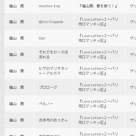
福山 潤
Another Kiss
『福山潤、愛を歌う！』
ザ
『Love Letters２〜パリ
福山 潤
@Ste-Chapelle
ザ
市ロマンチッ区』
『Love Letters２〜パリ
福山 潤
Dali
ザ
市ロマンチッ区』
それでもセーヌは
『Love Letters２〜パリ
福山 潤
ザ
流れる
市ロマンチッ区』
ヒゲのマリオネッ
『Love Letters２〜パリ
福山 潤
ザ
ト〜アルラマ
市ロマンチッ区』
『Love Letters２〜パリ
福山 潤
プロローグ
ザ
市ロマンチッ区』
『Love Letters２〜パリ
福山 潤
ペルノー
ザ
市ロマンチッ区』
『Love Letters２〜パリ
福山 潤
古本市のおっさん
ザ
市ロマンチッ区』
『Love Letters２〜パリ