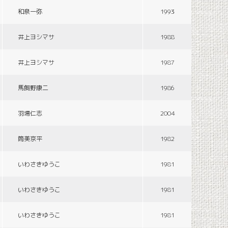
和泉一弥
1993
井上ヨシマサ
1988
井上ヨシマサ
1987
馬飼野康二
1986
羽場仁志
2004
筒美京平
1982
いわさきゆうこ
1981
いわさきゆうこ
1981
いわさきゆうこ
1981