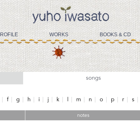
ROFILE
WORKS
BOOKS & CD
songs
f
g
h
i
j
k
l
m
n
o
p
r
s
notes