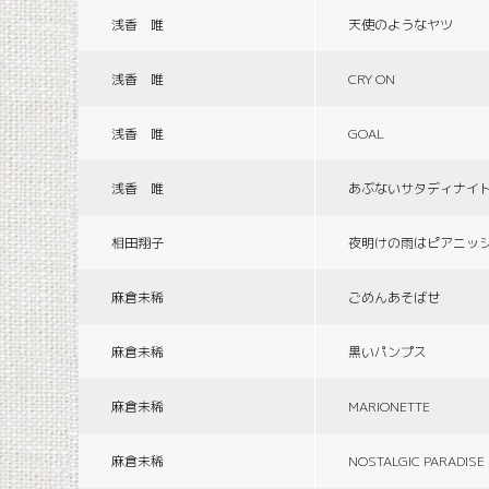
浅香 唯
天使のようなヤツ
浅香 唯
CRY ON
浅香 唯
GOAL
浅香 唯
あぶないサタディナイ
相田翔子
夜明けの雨はピアニッ
麻倉未稀
ごめんあそばせ
麻倉未稀
黒いパンプス
麻倉未稀
MARIONETTE
麻倉未稀
NOSTALGIC PARADISE