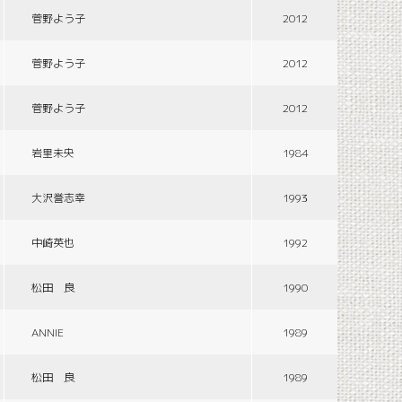
菅野よう子
2012
菅野よう子
2012
菅野よう子
2012
岩里未央
1984
大沢誉志幸
1993
中崎英也
1992
松田 良
1990
ANNIE
1989
松田 良
1989