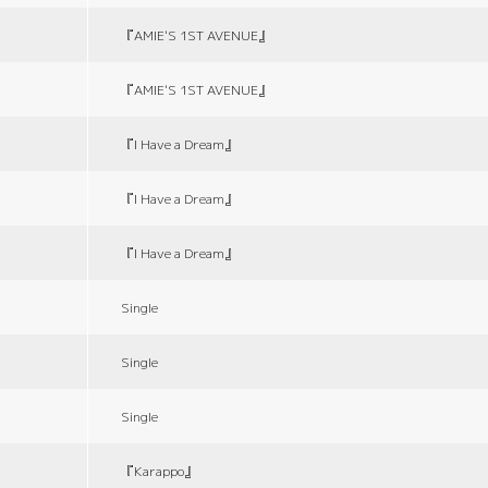
『AMIE'S 1ST AVENUE』
『AMIE'S 1ST AVENUE』
『I Have a Dream』
『I Have a Dream』
『I Have a Dream』
Single
Single
Single
『Karappo』