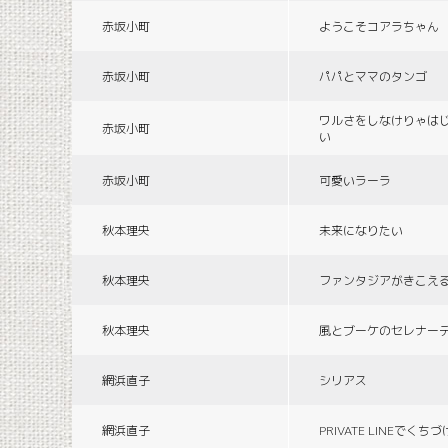
赤坂小町
ようこそコアラちゃん
赤坂小町
パパとママのタンゴ
ワルさをしなけりゃは
赤坂小町
い
赤坂小町
可愛いラーラ
秋本理央
未来になりたい
秋本理央
ファンタジアがきこえ
秋本理央
風とブーケのセレナー
網浜直子
シリアス
網浜直子
PRIVATE LINEでくち