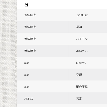
a
新垣結衣
うつし絵
新垣結衣
巣箱
新垣結衣
ハチミツ
新垣結衣
あいたい
alan
Liberty
alan
空唄
alan
風の手紙
AKINO
素足