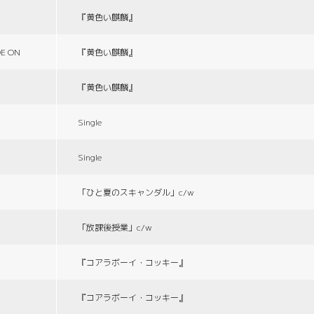
『黄色い麒麟』
E ON
『黄色い麒麟』
『黄色い麒麟』
Single
Single
「ひと夏のスキャンダル」c/w
「放課後授業」c/w
『コアラボーイ・コッキー』
『コアラボーイ・コッキー』