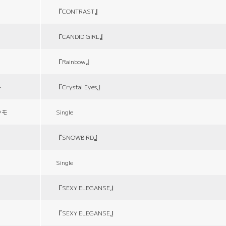
『CONTRAST』
『CANDID GIRL』
『Rainbow』
ト
『Crystal Eyes』
シモ
Single
『SNOWBIRD』
Single
『SEXY ELEGANSE』
『SEXY ELEGANSE』