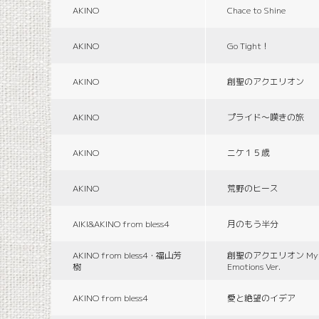
AKINO
Chace to Shine
AKINO
Go Tight！
AKINO
創聖のアクエリオン
AKINO
プライド〜嘆きの旅
AKINO
ニケ１５歳
AKINO
荒野のヒース
AIKI&AKINO from bless4
月のもう半分
AKINO from bless4・福山芳
創聖のアクエリオン Myth
樹
Emotions Ver.
AKINO from bless4
愛と絶望のイデア