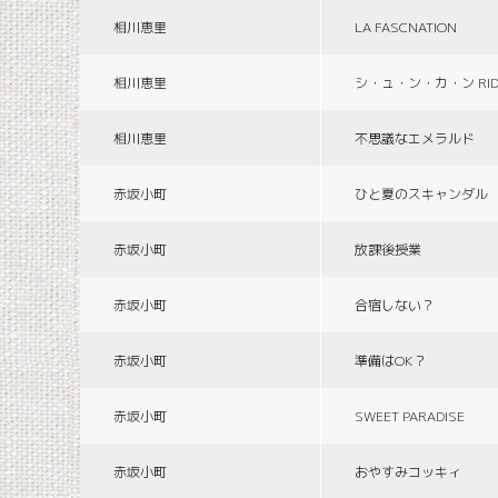
相川恵里
LA FASCNATION
相川恵里
シ・ュ・ン・カ・ン RID
相川恵里
不思議なエメラルド
赤坂小町
ひと夏のスキャンダル
赤坂小町
放課後授業
赤坂小町
合宿しない？
赤坂小町
準備はOK？
赤坂小町
SWEET PARADISE
赤坂小町
おやすみコッキィ