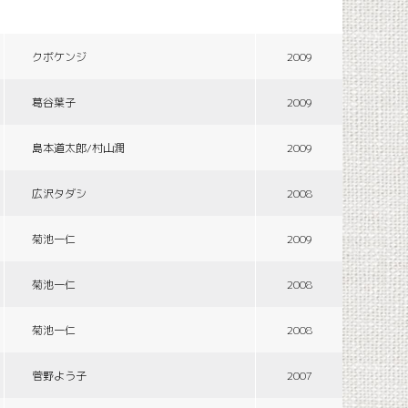
クボケンジ
2009
葛谷葉子
2009
島本道太郎/村山潤
2009
広沢タダシ
2008
菊池一仁
2009
菊池一仁
2008
菊池一仁
2008
菅野よう子
2007