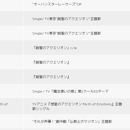
“オーバンスターレーサーズ”OP
Single/ TV東京“創聖のアクエリオン”主題歌
Single/ TV東京“創聖のアクエリオン”主題歌
「創聖のアクエリオン」c/w
『創聖のアクエリオン』
『創聖のアクエリオン』
Single / TV「魔法使いの嫁」第2クールEDテーマ
 of
TVアニメ『想星のアクエリオン Myth of Emotions』主題
歌シングル
“それが声優！”劇中劇「仏戦士ボサツオン」主題歌