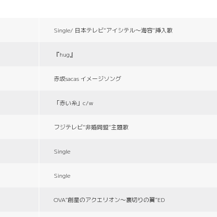
Single/ 日本テレビ“アイシテル〜海容”挿入歌
『hug』
赤坂sacas イメージソング
「赤い糸」c/w
フジテレビ“非婚同盟”主題歌
Single
Single
OVA“創星のアクエリオン〜裏切りの翼”ED