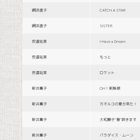
網浜直子
CATCH A STAR
網浜直子
SISTER
安達祐実
I Have a Dream
安達祐実
もっと
安達祐実
ロケット
新井薫子
OH！新鮮娘
新井薫子
カオルコの夏が来た！
新井薫子
大和撫子“春”咲きます
新井薫子
パラダイス・ムーン