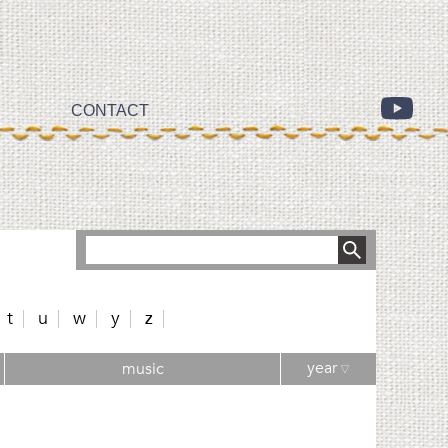
CONTACT
t
u
w
y
z
year
music
▽