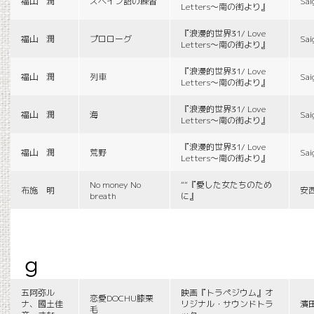
福山 潤
スペイン語の練習
Sai
Letters〜南の街より』
『浪漫的世界31/ Love
福山 潤
プロローグ
Sai
Letters〜南の街より』
『浪漫的世界31/ Love
福山 潤
列車
Sai
Letters〜南の街より』
『浪漫的世界31/ Love
福山 潤
海
Sai
Letters〜南の街より』
『浪漫的世界31/ Love
福山 潤
荒野
Sai
Letters〜南の街より』
No money No
““『愛した女たちのため
布施 明
安
breath
に』
g
五阿弥ル
映画『トラペジウム』オ
恋愛DOCHU膝栗
ナ、國土佳
リジナル・サウンドトラ
濱
毛