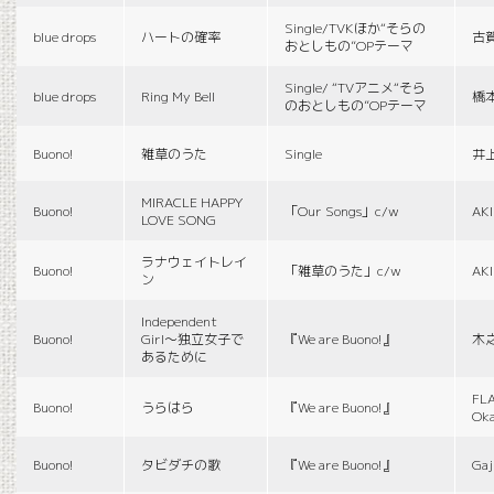
Single/TVKほか“そらの
blue drops
ハートの確率
古
おとしもの”OPテーマ
Single/ “TVアニメ“そら
blue drops
Ring My Bell
橋
のおとしもの”OPテーマ
Buono!
雑草のうた
Single
井
MIRACLE HAPPY
Buono!
「Our Songs」c/w
AK
LOVE SONG
ラナウェイトレイ
Buono!
「雑草のうた」c/w
AK
ン
Independent
Buono!
Girl〜独立女子で
『We are Buono!』
木
あるために
FLA
Buono!
うらはら
『We are Buono!』
Ok
Buono!
タビダチの歌
『We are Buono!』
Gaj