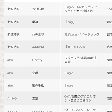
Single/ 日本テレビ“アイ
新垣結衣
うつし絵
ク
シテル〜海容”挿入歌
新垣結衣
巣箱
『hug』
葛
新垣結衣
ハチミツ
赤坂sacas イメージソング
島
新垣結衣
あいたい
「赤い糸」c/w
広
フジテレビ“非婚同盟”主
alan
Liberty
菊
題歌
alan
空唄
Single
菊
alan
風の手紙
Single
菊
OVA“創星のアクエリオ
AKINO
素足
菅
ン〜裏切りの翼”ED
“オーバンスターレーサー
AKINO
Chace to Shine
菅