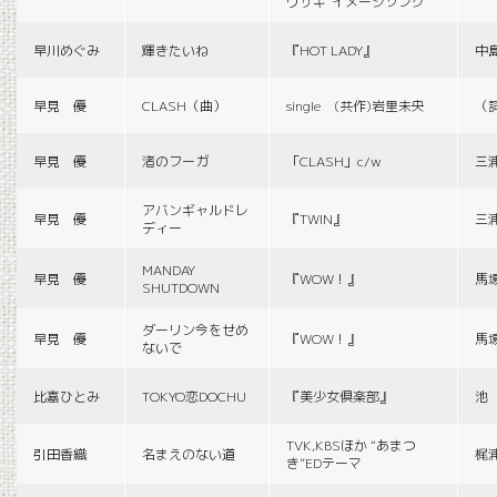
ウサギ”イメージソング
早川めぐみ
輝きたいね
『HOT LADY』
中
早見 優
CLASH（曲）
single (共作)岩里未央
（
早見 優
渚のフーガ
「CLASH」c/w
三
アバンギャルドレ
早見 優
『TWIN』
三
ディー
MANDAY
早見 優
『WOW！』
馬
SHUTDOWN
ダーリン今をせめ
早見 優
『WOW！』
馬
ないで
比嘉ひとみ
TOKYO恋DOCHU
『美少女倶楽部』
池
TVK,KBSほか “あまつ
引田香織
名まえのない道
梶
き”EDテーマ