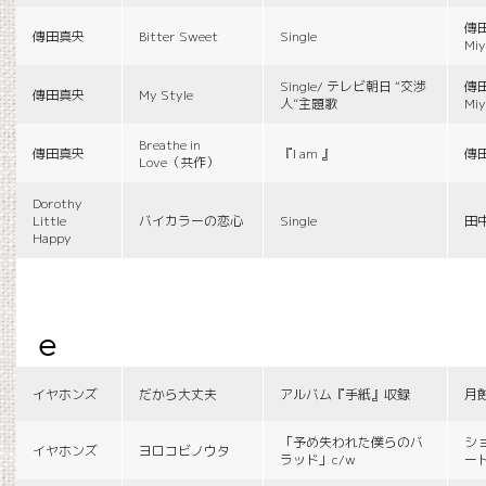
傳田
傳田真央
Bitter Sweet
Single
Miy
Single/ テレビ朝日 “交渉
傳田
傳田真央
My Style
人”主題歌
Miy
Breathe in
傳田真央
『I am 』
傳
Love（共作）
Dorothy
Little
バイカラーの恋心
Single
田
Happy
e
イヤホンズ
だから大丈夫
アルバム『手紙』収録
月
「予め失われた僕らのバ
シ
イヤホンズ
ヨロコビノウタ
ラッド」c/w
ー