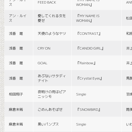
FEED BACK
AN
ス
WOMAN』
アン・ルイ
愛してくれる女を
『MY NAME IS
松
ス
愛せ
WOMAN』
浅香 唯
天使のようなヤツ
『CONTRAST』
和
浅香 唯
CRY ON
『CANDID GIRL』
井
浅香 唯
GOAL
『Rainbow』
井
あぶないサタディ
浅香 唯
『Crystal Eyes』
馬
ナイト
夜明けの雨はピア
相田翔子
Single
羽
ニッシモ
麻倉未稀
ごめんあそばせ
『SNOWBIRD』
筒
麻倉未稀
黒いパンプス
Single
い