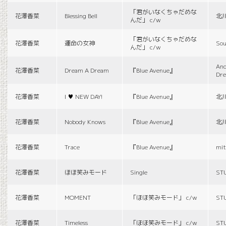
「君がいなくちゃだめな
花澤香菜
Blessing Bell
北
んだ」 c/w
「君がいなくちゃだめな
花澤香菜
運命の女神
Sou
んだ」 c/w
And
花澤香菜
Dream A Dream
『Blue Avenue』
Dr
花澤香菜
I ♥ NEW DAY!
『Blue Avenue』
北
花澤香菜
Nobody Knows
『Blue Avenue』
北
花澤香菜
Trace
『Blue Avenue』
mit
花澤香菜
ほほ笑みモード
Single
ST
花澤香菜
MOMENT
「ほほ笑みモード」 c/w
ST
花澤香菜
Timeless
「ほほ笑みモード」 c/w
ST