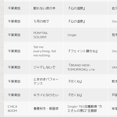
千葉美加
眠れない夜の羊
『心の温度』
佐
千葉美加
５月の街で
『心の温度』
Sho
PONYTAIL
千葉美加
Single
荒
SOLDIER
Tell me
千葉美加
everything, Tell
『フェイント勝ちね』
Sho
me nothing
「BRAND-NEW-
千葉美加
ジャマしないで
VA
TOMORROW」c/w
ときめきパフォー
千葉美加
『行くね』
町
マンス
千葉美加
キライになりたい
『行くね』
戸
CHICA
Single/ TBS日曜劇場 “カ
春夏秋冬・朝昼夜
柴
BOOM
ミさんの悪口”主題歌