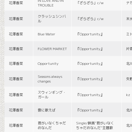
IN LOVE AND IN
花澤香菜
「ざらざら」c/w
ナ
TROUBLE
クラッシュシンバ
花澤香菜
「ざらざら」c/w
末
ル
花澤香菜
Blue Water
『Opportunity』
ミ
花澤香菜
FLOWER MARKET
『Opportunity』
片
花澤香菜
Opportunity
『Opportunity』
北
Seasons always
花澤香菜
『Opportunity』
矢
changes
スウィンギング・
花澤香菜
『Opportunity』
kz
ガール
花澤香菜
雲に歌えば
『Opportunity』
北
君がいなくちゃだ
Single/映画“君がいなく
花澤香菜
北
めなんだ
ちゃだめなんだ”主題歌