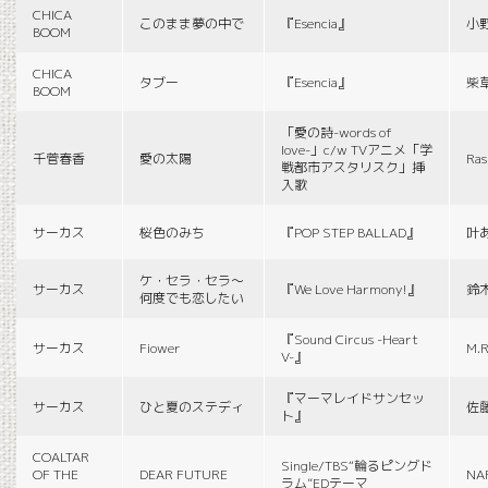
CHICA
このまま夢の中で
『Esencia』
小
BOOM
CHICA
タブー
『Esencia』
柴
BOOM
「愛の詩-words of
love-」c/w TVアニメ「学
千菅春香
愛の太陽
Ras
戦都市アスタリスク」挿
入歌
サーカス
桜色のみち
『POP STEP BALLAD』
叶
ケ・セラ・セラ〜
サーカス
『We Love Harmony!』
鈴
何度でも恋したい
『Sound Circus -Heart
サーカス
Fiower
M.R
V-』
『マーマレイドサンセッ
サーカス
ひと夏のステディ
佐
ト』
COALTAR
Single/TBS“輪るピングド
OF THE
DEAR FUTURE
NA
ラム”EDテーマ