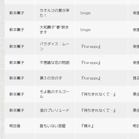
カオルコの夏が来
新井薫子
Single
岩
た！
大和撫子“春”咲き
新井薫子
Single
岩
ます
パラダイス・ムー
新井薫子
『Karappo』
岩
ン
新井薫子
不思議な恋の物語
『Karappo』
岩
新井薫子
第３の女の子
『Karappo』
見
そよ風のオルゴー
新井薫子
『待ちきれなくて…』
黒
ル
新井薫子
渚のプレリュード
『待ちきれなくて…』
黒
明日香
誰もいない部屋
『橋Ⅱ』
明