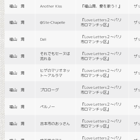
福山 潤
Another Kiss
『福山潤、愛を歌う！』
ザ
『Love Letters２〜パリ
福山 潤
@Ste-Chapelle
ザ
市ロマンチッ区』
『Love Letters２〜パリ
福山 潤
Dali
ザ
市ロマンチッ区』
それでもセーヌは
『Love Letters２〜パリ
福山 潤
ザ
流れる
市ロマンチッ区』
ヒゲのマリオネッ
『Love Letters２〜パリ
福山 潤
ザ
ト〜アルラマ
市ロマンチッ区』
『Love Letters２〜パリ
福山 潤
プロローグ
ザ
市ロマンチッ区』
『Love Letters２〜パリ
福山 潤
ペルノー
ザ
市ロマンチッ区』
『Love Letters２〜パリ
福山 潤
古本市のおっさん
ザ
市ロマンチッ区』
『Love Letters２〜パリ