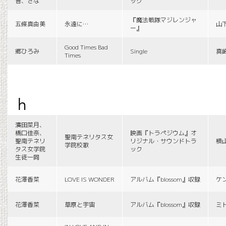
音、さな
ック
『魔法戦隊マジレンジャ
五條真由美
永遠に…
山
ー』
Good Times Bad
郷ひろみ
Single
真
Times
h
濱田菜月、
橋口佳奈、
映画『トラペジウム』オ
聖南テネリタス女
聖南テネリ
リジナル・サウンドトラ
横
学院校歌
タス女学院
ック
生徒一同
花澤香菜
LOVE IS WONDER
アルバム『blossom』収録
ケ
花澤香菜
草原と宇宙
アルバム『blossom』収録
ミ