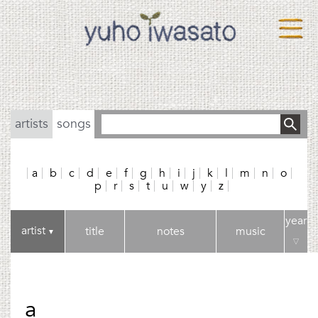
artists
songs
a
b
c
d
e
f
g
h
i
j
k
l
m
n
o
p
r
s
t
u
w
y
z
year
artist
title
notes
music
▼
▽
a