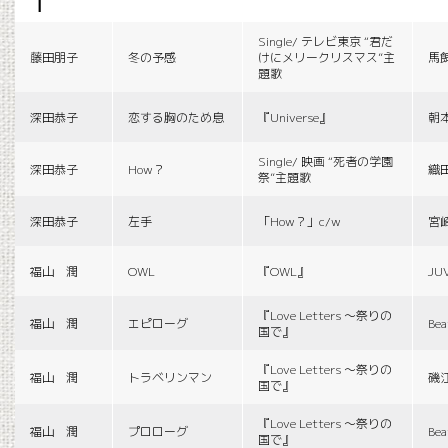
f
Single/ テレビ東京 “君だ
藤田朋子
冬の予感
けにメリークリスマス”主
馬
題歌
深田恭子
恋する胸のため息
『Universe』
朝
Single/ 映画 “死者の学園
深田恭子
How？
織
祭”主題歌
深田恭子
左手
「How？」c/w
宮
福山 潤
OWL
『OWL』
JU
『Love Letters 〜祭りの
福山 潤
エピローグ
Bea
国で』
『Love Letters 〜祭りの
福山 潤
トラベリンマン
磯
国で』
『Love Letters 〜祭りの
福山 潤
プロローグ
Bea
国で』