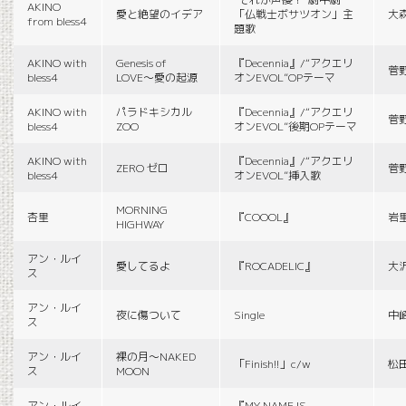
AKINO
愛と絶望のイデア
「仏戦士ボサツオン」主
大
from bless4
題歌
AKINO with
Genesis of
『Decennia』/“アクエリ
菅
bless4
LOVE〜愛の起源
オンEVOL”OPテーマ
AKINO with
パラドキシカル
『Decennia』/“アクエリ
菅
bless4
ZOO
オンEVOL”後期OPテーマ
AKINO with
『Decennia』/“アクエリ
ZERO ゼロ
菅
bless4
オンEVOL”挿入歌
MORNING
杏里
『COOOL』
岩
HIGHWAY
アン・ルイ
愛してるよ
『ROCADELIC』
大
ス
アン・ルイ
夜に傷ついて
Single
中
ス
アン・ルイ
裸の月〜NAKED
「Finish!!」c/w
松
ス
MOON
アン・ルイ
『MY NAME IS