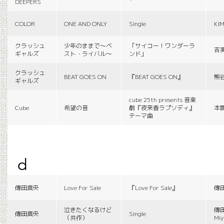
DEEPERS
COLOR
ONE AND ONLY
Single
KI
クラッシュ
少年のままで〜ベ
「サイコー！ワンダーラ
吉
ギャルズ
スト・ライバル〜
ンド」
クラッシュ
BEAT GOES ON
『BEAT GOES ON』
熊
ギャルズ
cube 25th presents 音楽
Cube
希望の音
劇『夜来香ラプソディ』
本
テーマ曲
d
傳田真央
Love For Sale
『Love For Sale』
傳
泣きたくなるけど
傳田
傳田真央
Single
（共作）
Miy