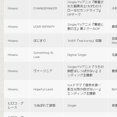
Single/TVアニメ『解雇さ
れた暗黒兵士(30代)のス
Hinano
CHANGEMAKER
小
ローなセカンドライフ』
OPテーマ
Single/TVアニメ『贄姫と
Hinano
LOVE INFINITY
倉
獣の王』第２クールOP
武田
Hinano
はじまり
1stEP「nocturne」収録
Mon
Something To
Hinano
Digital Single
北
Lose
Single/TVアニメ『うちの
Hinano
ヴァージニア
師匠はしっぽがない』エ
倉
ンディング主題歌
tvkドラマ『信長未満―
Hinano
Hopeful Land
転生光秀が倒せないー』
Be
エンディング主題歌
ヒロコ・グ
うぬぼれて誘惑
Single
岩
レース