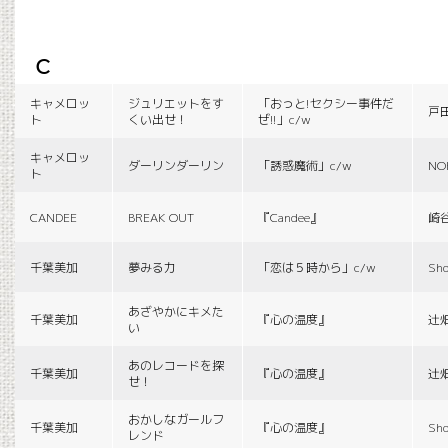
c
キャメロッ
ジュリエットをす
「おっと!セクシー事件だ
戸
ト
くい出せ！
ぜ!!」c/w
キャメロッ
ダーリンダーリン
「誘惑魔術」c/w
NO
ト
CANDEE
BREAK OUT
『Candee』
崎
千葉美加
夢みる力
「恋は５時から」c/w
Sho
あざやかにキメた
千葉美加
『心の温度』
辻
い
あのレコードを探
千葉美加
『心の温度』
辻
せ！
おかしなガールフ
千葉美加
『心の温度』
Sho
レンド