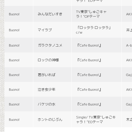
ャラ！”EDテーマ
TV東京“しゅごキャ
Buono!
みんなだいすき
AK
ラ！”OPテーマ
「ロッタラ ロッタラ」
Buono!
マイラブ
井
c/w
Buono!
ガラクタノユメ
『Cafe Buono!』
A-b
Buono!
ロックの神様
『Cafe Buono!』
AK
Buono!
君がいれば
『Cafe Buono!』
Gaj
Buono!
泣き虫少年
『Cafe Buono!』
AK
Buono!
バケツの水
『Cafe Buono!』
Gaj
Single/ TV東京“しゅごキ
Buono!
ホントのじぶん
木
ャラ！”EDテーマ