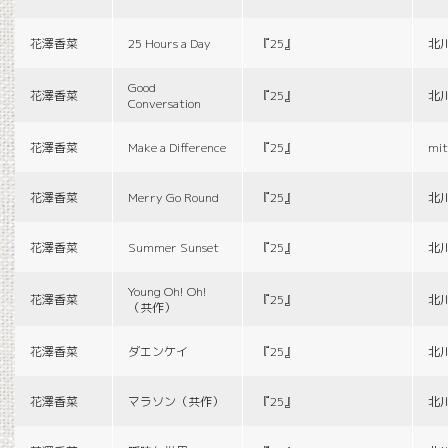
花澤香菜
25 Hours a Day
『25』
北
Good
花澤香菜
『25』
北
Conversation
花澤香菜
Make a Difference
『25』
mit
花澤香菜
Merry Go Round
『25』
北
花澤香菜
Summer Sunset
『25』
北
Young Oh! Oh!
花澤香菜
『25』
北
（共作）
花澤香菜
ダエンケイ
『25』
北
花澤香菜
マラソン（共作）
『25』
北