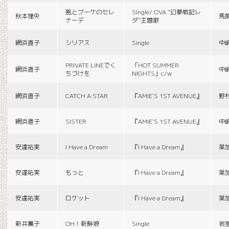
風とブーケのセレ
Single/ OVA “幻夢戦記レ
秋本理央
馬
ナーデ
ダ”主題歌
網浜直子
シリアス
Single
中
PRIVATE LINEでく
「HOT SUMMER
網浜直子
中
ちづけを
NIGHTS」c/w
網浜直子
CATCH A STAR
『AMIE'S 1ST AVENUE』
野
網浜直子
SISTER
『AMIE'S 1ST AVENUE』
中
安達祐実
I Have a Dream
『I Have a Dream』
葉
安達祐実
もっと
『I Have a Dream』
葉
安達祐実
ロケット
『I Have a Dream』
葉
新井薫子
OH！新鮮娘
Single
岩