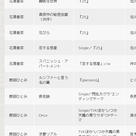
花澤香菜
曖昧な世界
『25』
北
真夜中の秘密会議
花澤香菜
『25』
北
（共作）
花澤香菜
花びら
『25』
北
花澤香菜
恋する惑星
Single／『25』
北
スパニッシュ・ア
花澤香菜
「恋する惑星」c/w
沖
パートメント
ルシファーと言う
原田ひとみ
『glanzend』
と
名の翼
Single/“閃乱カグラ”エン
原田ひとみ
疾走論
奈
ディングテーマ
Single/TVKほか“いつか
原田ひとみ
Once
天魔の黒ウサギ”OPテー
清
マ
TVKほか“いつか天魔の黒
原田ひとみ
求愛リアル
吉