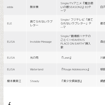
Single/TVアニメ『魔法使
edda
無伴奏
いの嫁SEASON2』EDテ
白
ーマ
Single/ フジテレビ「捨て
捨てられないラブ
ELE
られないラブレター」テ
都
レター
—マ
Single/“劇場版ハヤテの
ごとく! HEAVEN IS
ELISA
Invisible Message
森
PLACE ON EARTH”挿入
歌
ELISA
光の雨
『Lasei』
川
ELISA
Waterland
『Rouge Adolescence』
柳
榎本貴美江
Steady
『美少女倶楽部』
網