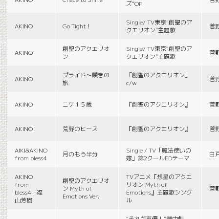
ズ”OP
Single/ TV東京“創聖のア
AKINO
Go Tight！
菅
クエリオン”主題歌
創聖のアクエリオ
Single/ TV東京“創聖のア
AKINO
菅
ン
クエリオン”主題歌
プライド〜嘆きの
「創聖のアクエリオン」
AKINO
菅
旅
c/w
AKINO
ニケ１５歳
『創聖のアクエリオン』
菅
AKINO
荒野のヒース
『創聖のアクエリオン』
菅
AIKI&AKINO
Single / TV「魔法使いの
月のもう半分
白
from bless4
嫁」第2クールEDテーマ
AKINO
TVアニメ『想星のアクエ
創聖のアクエリオ
from
リオン Myth of
ン Myth of
菅
bless4・福
Emotions』主題歌シング
Emotions Ver.
山芳樹
ル
“それが声優！”劇中劇