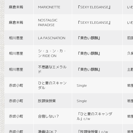
麻倉未稀
MARIONETTE
『SEXY ELEGANSE』
い
NOSTALGIC
麻倉未稀
『SEXY ELEGANSE』
い
PARADISE
相川恵里
LA FASCNATION
『黄色い麒麟』
前
シ・ュ・ン・カ・
相川恵里
『黄色い麒麟』
久
ン RIDE ON
不思議なエメラル
相川恵里
『黄色い麒麟』
土
ド
ひと夏のスキャン
赤坂小町
Single
岩
ダル
赤坂小町
放課後授業
Single
岩
「ひと夏のスキャンダ
赤坂小町
合宿しない？
岩
ル」c/w
赤坂小町
準備はOK？
「放課後授業」c/w
岩