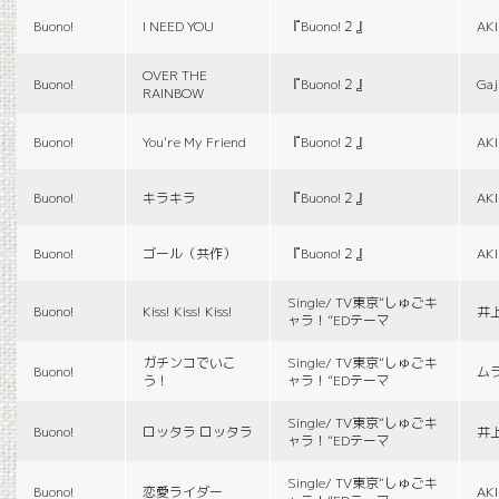
Buono!
I NEED YOU
『Buono!２』
AK
OVER THE
Buono!
『Buono!２』
Gaj
RAINBOW
Buono!
You're My Friend
『Buono!２』
AK
Buono!
キラキラ
『Buono!２』
AK
Buono!
ゴール（共作）
『Buono!２』
AK
Single/ TV東京“しゅごキ
Buono!
Kiss! Kiss! Kiss!
井
ャラ！”EDテーマ
ガチンコでいこ
Single/ TV東京“しゅごキ
Buono!
ム
う！
ャラ！”EDテーマ
Single/ TV東京“しゅごキ
Buono!
ロッタラ ロッタラ
井
ャラ！”EDテーマ
Single/ TV東京“しゅごキ
Buono!
恋愛ライダー
AK