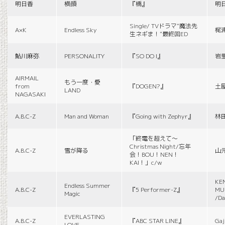
明日香
横顔
『橋』
明
Single/ TVドラマ“魔法先
A×K
Endless Sky
梶
生ネギま！”最終回ED
鮎川麻弥
PERSONALITY
『SO DO I』
岩
AIRMAIL
もう一度・愛
from
『DOGEN?』
土
LAND
NAGASAKI
A.B.C-Z
Man and Woman
『Going with Zephyr』
林
「終電を超えて～
Christmas Night/忘年
A.B.C-Z
雪が降る
山
会！BOU！NEN！
KAI！」c/w
KE
Endless Summer
A.B.C-Z
『5 Performer-Z』
MUS
Magic
/Da
EVERLASTING
A.B.C-Z
『ABC STAR LINE』
Gaj
LOVE