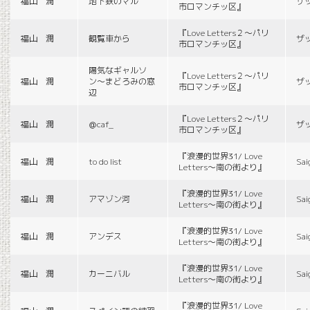
福山 潤
地下鉄のマル
ザ
市ロマンチッ区』
『Love Letters２〜パリ
福山 潤
観覧車から
ザ
市ロマンチッ区』
陽気なギャルソ
『Love Letters２〜パリ
福山 潤
ン〜まどろみの窓
ザ
市ロマンチッ区』
辺
『Love Letters２〜パリ
福山 潤
＠caf_
ザ
市ロマンチッ区』
『浪漫的世界31/ Love
福山 潤
to do list
Sai
Letters〜南の街より』
『浪漫的世界31/ Love
福山 潤
アマゾン河
Sai
Letters〜南の街より』
『浪漫的世界31/ Love
福山 潤
アンデス
Sai
Letters〜南の街より』
『浪漫的世界31/ Love
福山 潤
カーニバル
Sai
Letters〜南の街より』
『浪漫的世界31/ Love