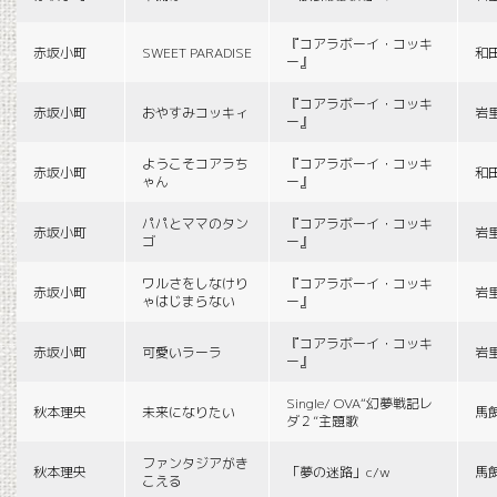
『コアラボーイ・コッキ
赤坂小町
SWEET PARADISE
和
ー』
『コアラボーイ・コッキ
赤坂小町
おやすみコッキィ
岩
ー』
ようこそコアラち
『コアラボーイ・コッキ
赤坂小町
和
ゃん
ー』
パパとママのタン
『コアラボーイ・コッキ
赤坂小町
岩
ゴ
ー』
ワルさをしなけり
『コアラボーイ・コッキ
赤坂小町
岩
ゃはじまらない
ー』
『コアラボーイ・コッキ
赤坂小町
可愛いラーラ
岩
ー』
Single/ OVA“幻夢戦記レ
秋本理央
未来になりたい
馬
ダ２”主題歌
ファンタジアがき
秋本理央
「夢の迷路」c/w
馬
こえる