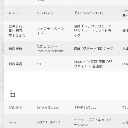
Sa
A.B.C-Z
メクルメク
『A.B.Sea Market』
進/
甘束まお、
映画『トラペジウム』オ
キャンディストラ
星村麻衣、
リジナル・サウンドトラ
横
イプ
木下ひより
ック
たからもの〜
有坂美香
映画 “クヌート”ED テーマ
鳥
Precious Moment
Single/ TV東京“無限のリ
有坂美香
dis-
M.R
ヴァイアス”主題歌
b
伴都美子
Before Sunset
『FAREWELL』
TS
サイクルボディキャンペ
Be-２
BODY HUNTER
小
ーンsong