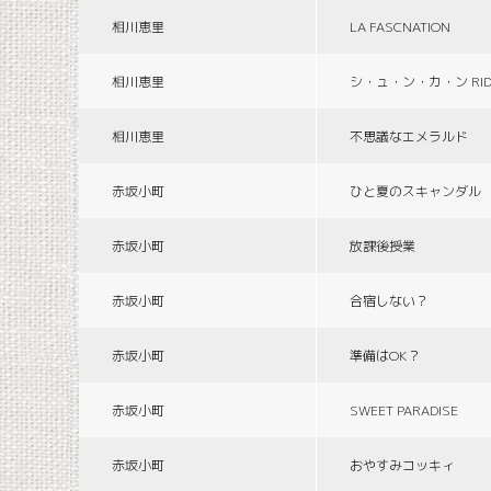
相川恵里
LA FASCNATION
相川恵里
シ・ュ・ン・カ・ン RID
相川恵里
不思議なエメラルド
赤坂小町
ひと夏のスキャンダル
赤坂小町
放課後授業
赤坂小町
合宿しない？
赤坂小町
準備はOK？
赤坂小町
SWEET PARADISE
赤坂小町
おやすみコッキィ