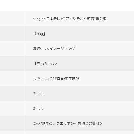
Single/ 日本テレビ“アイシテル〜海容”挿入歌
『hug』
赤坂sacas イメージソング
「赤い糸」c/w
フジテレビ“非婚同盟”主題歌
Single
Single
OVA“創星のアクエリオン〜裏切りの翼”ED