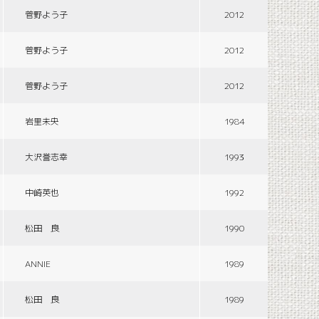
菅野よう子
2012
菅野よう子
2012
菅野よう子
2012
岩里未央
1984
大沢誉志幸
1993
中崎英也
1992
松田 良
1990
ANNIE
1989
松田 良
1989