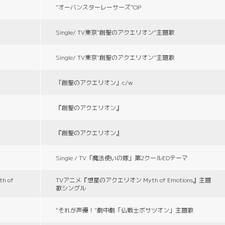
“オーバンスターレーサーズ”OP
Single/ TV東京“創聖のアクエリオン”主題歌
Single/ TV東京“創聖のアクエリオン”主題歌
「創聖のアクエリオン」c/w
『創聖のアクエリオン』
『創聖のアクエリオン』
Single / TV「魔法使いの嫁」第2クールEDテーマ
 of
TVアニメ『想星のアクエリオン Myth of Emotions』主題
歌シングル
“それが声優！”劇中劇「仏戦士ボサツオン」主題歌