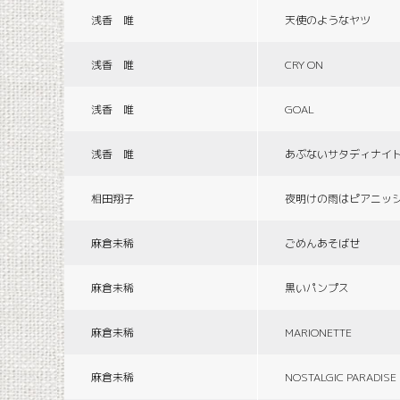
浅香 唯
天使のようなヤツ
浅香 唯
CRY ON
浅香 唯
GOAL
浅香 唯
あぶないサタディナイ
相田翔子
夜明けの雨はピアニッ
麻倉未稀
ごめんあそばせ
麻倉未稀
黒いパンプス
麻倉未稀
MARIONETTE
麻倉未稀
NOSTALGIC PARADISE