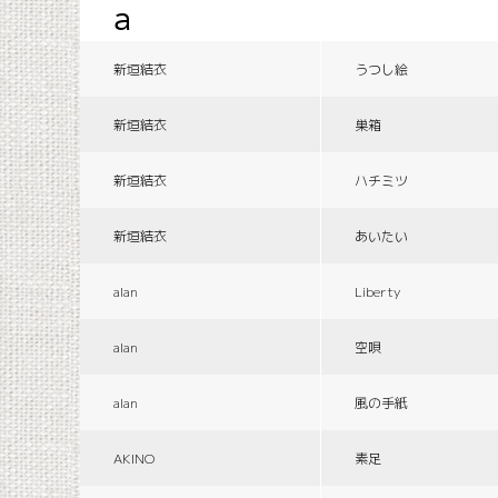
a
新垣結衣
うつし絵
新垣結衣
巣箱
新垣結衣
ハチミツ
新垣結衣
あいたい
alan
Liberty
alan
空唄
alan
風の手紙
AKINO
素足