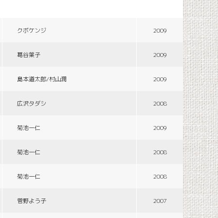
クボケンジ
2009
葛谷葉子
2009
島本道太郎/村山潤
2009
広沢タダシ
2008
菊池一仁
2009
菊池一仁
2008
菊池一仁
2008
菅野よう子
2007