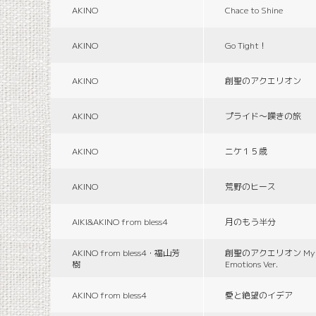
AKINO
Chace to Shine
AKINO
Go Tight！
AKINO
創聖のアクエリオン
AKINO
プライド〜嘆きの旅
AKINO
ニケ１５歳
AKINO
荒野のヒース
AIKI&AKINO from bless4
月のもう半分
AKINO from bless4・福山芳
創聖のアクエリオン Myth
樹
Emotions Ver.
AKINO from bless4
愛と絶望のイデア