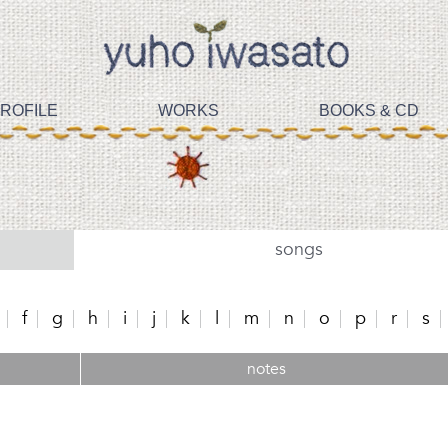
ROFILE
WORKS
BOOKS & CD
songs
f
g
h
i
j
k
l
m
n
o
p
r
s
notes