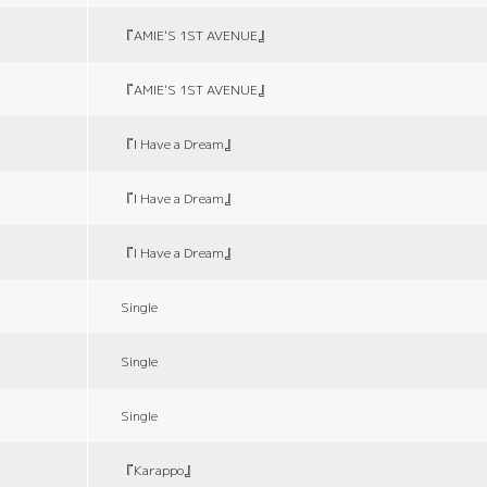
『AMIE'S 1ST AVENUE』
『AMIE'S 1ST AVENUE』
『I Have a Dream』
『I Have a Dream』
『I Have a Dream』
Single
Single
Single
『Karappo』