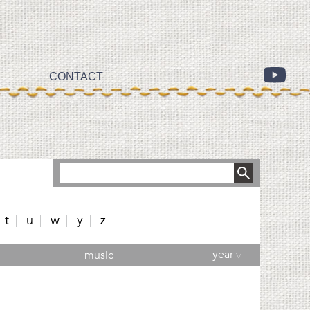
CONTACT
t
u
w
y
z
year
music
▽