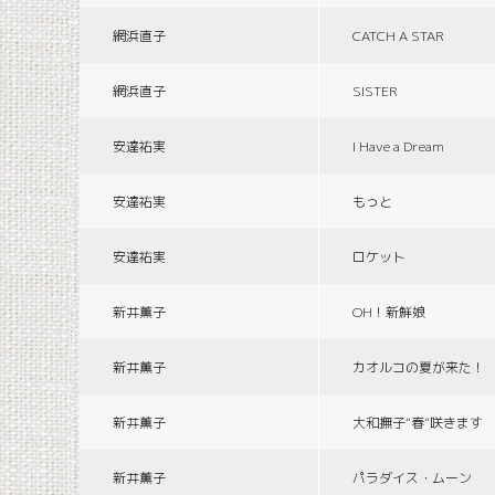
網浜直子
CATCH A STAR
網浜直子
SISTER
安達祐実
I Have a Dream
安達祐実
もっと
安達祐実
ロケット
新井薫子
OH！新鮮娘
新井薫子
カオルコの夏が来た！
新井薫子
大和撫子“春”咲きます
新井薫子
パラダイス・ムーン