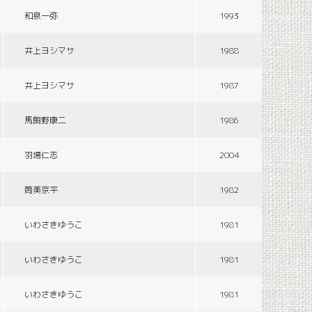
和泉一弥
1993
井上ヨシマサ
1988
井上ヨシマサ
1987
馬飼野康二
1986
羽場仁志
2004
筒美京平
1982
いわさきゆうこ
1981
いわさきゆうこ
1981
いわさきゆうこ
1981