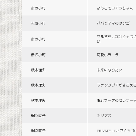
赤坂小町
ようこそコアラちゃん
赤坂小町
パパとママのタンゴ
ワルさをしなけりゃは
赤坂小町
い
赤坂小町
可愛いラーラ
秋本理央
未来になりたい
秋本理央
ファンタジアがきこえ
秋本理央
風とブーケのセレナー
網浜直子
シリアス
網浜直子
PRIVATE LINEでくち