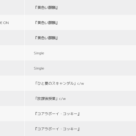
『黄色い麒麟』
E ON
『黄色い麒麟』
『黄色い麒麟』
Single
Single
「ひと夏のスキャンダル」c/w
「放課後授業」c/w
『コアラボーイ・コッキー』
『コアラボーイ・コッキー』