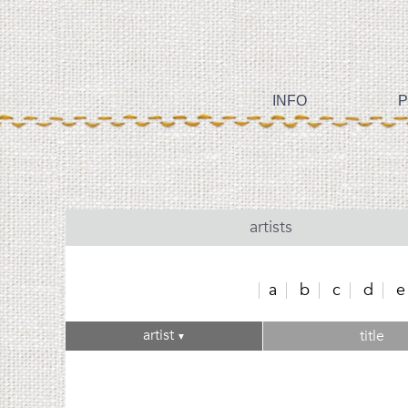
INFO
P
artists
a
b
c
d
e
artist
title
▼