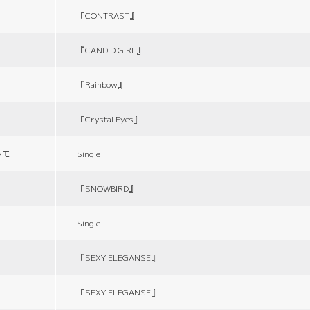
『CONTRAST』
『CANDID GIRL』
『Rainbow』
ト
『Crystal Eyes』
シモ
Single
『SNOWBIRD』
Single
『SEXY ELEGANSE』
『SEXY ELEGANSE』