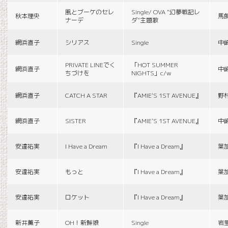
風とブーケのセレ
Single/ OVA “幻夢戦記レ
秋本理央
馬
ナーデ
ダ”主題歌
網浜直子
シリアス
Single
中
PRIVATE LINEでく
「HOT SUMMER
網浜直子
中
ちづけを
NIGHTS」c/w
網浜直子
CATCH A STAR
『AMIE'S 1ST AVENUE』
野
網浜直子
SISTER
『AMIE'S 1ST AVENUE』
中
安達祐実
I Have a Dream
『I Have a Dream』
葉
安達祐実
もっと
『I Have a Dream』
葉
安達祐実
ロケット
『I Have a Dream』
葉
新井薫子
OH！新鮮娘
Single
岩