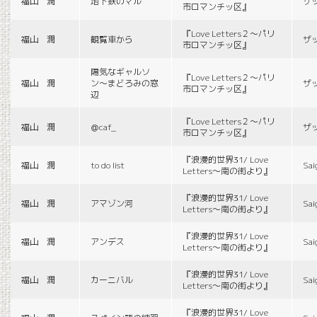
福山 潤
地下鉄のマル
ザ
市ロマンチッ区』
『Love Letters２〜パリ
福山 潤
観覧車から
ザ
市ロマンチッ区』
陽気なギャルソ
『Love Letters２〜パリ
福山 潤
ン〜まどろみの窓
ザ
市ロマンチッ区』
辺
『Love Letters２〜パリ
福山 潤
＠caf_
ザ
市ロマンチッ区』
『浪漫的世界31/ Love
福山 潤
to do list
Sai
Letters〜南の街より』
『浪漫的世界31/ Love
福山 潤
アマゾン河
Sai
Letters〜南の街より』
『浪漫的世界31/ Love
福山 潤
アンデス
Sai
Letters〜南の街より』
『浪漫的世界31/ Love
福山 潤
カーニバル
Sai
Letters〜南の街より』
『浪漫的世界31/ Love