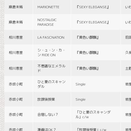
麻倉未稀
MARIONETTE
『SEXY ELEGANSE』
い
NOSTALGIC
麻倉未稀
『SEXY ELEGANSE』
い
PARADISE
相川恵里
LA FASCNATION
『黄色い麒麟』
前
シ・ュ・ン・カ・
相川恵里
『黄色い麒麟』
久
ン RIDE ON
不思議なエメラル
相川恵里
『黄色い麒麟』
土
ド
ひと夏のスキャン
赤坂小町
Single
岩
ダル
赤坂小町
放課後授業
Single
岩
「ひと夏のスキャンダ
赤坂小町
合宿しない？
岩
ル」c/w
赤坂小町
準備はOK？
「放課後授業」c/w
岩