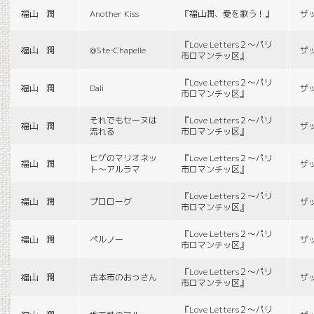
福山 潤
Another Kiss
『福山潤、愛を歌う！』
ザ
『Love Letters２〜パリ
福山 潤
@Ste-Chapelle
ザ
市ロマンチッ区』
『Love Letters２〜パリ
福山 潤
Dali
ザ
市ロマンチッ区』
それでもセーヌは
『Love Letters２〜パリ
福山 潤
ザ
流れる
市ロマンチッ区』
ヒゲのマリオネッ
『Love Letters２〜パリ
福山 潤
ザ
ト〜アルラマ
市ロマンチッ区』
『Love Letters２〜パリ
福山 潤
プロローグ
ザ
市ロマンチッ区』
『Love Letters２〜パリ
福山 潤
ペルノー
ザ
市ロマンチッ区』
『Love Letters２〜パリ
福山 潤
古本市のおっさん
ザ
市ロマンチッ区』
『Love Letters２〜パリ