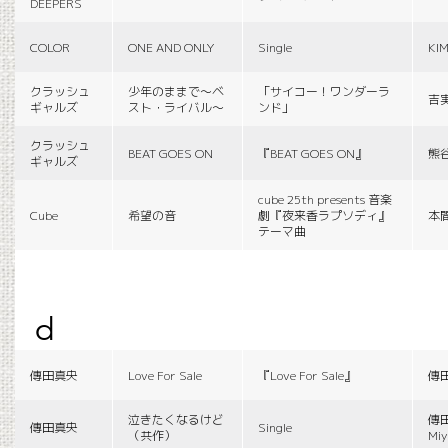
DEEPERS
COLOR
ONE AND ONLY
Single
KI
クラッシュ
少年のままで〜ベ
「サイコー！ワンダーラ
吉
ギャルズ
スト・ライバル〜
ンド」
クラッシュ
BEAT GOES ON
『BEAT GOES ON』
熊
ギャルズ
cube 25th presents 音楽
Cube
希望の音
劇『夜来香ラプソディ』
本
テーマ曲
d
傳田真央
Love For Sale
『Love For Sale』
傳
泣きたくなるけど
傳田
傳田真央
Single
（共作）
Miy