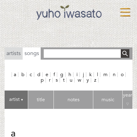
artists
songs
a
b
c
d
e
f
g
h
i
j
k
l
m
n
o
p
r
s
t
u
w
y
z
year
artist
title
notes
music
▼
▽
a