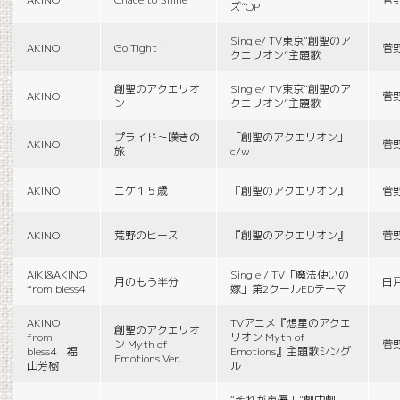
ズ”OP
Single/ TV東京“創聖のア
AKINO
Go Tight！
菅
クエリオン”主題歌
創聖のアクエリオ
Single/ TV東京“創聖のア
AKINO
菅
ン
クエリオン”主題歌
プライド〜嘆きの
「創聖のアクエリオン」
AKINO
菅
旅
c/w
AKINO
ニケ１５歳
『創聖のアクエリオン』
菅
AKINO
荒野のヒース
『創聖のアクエリオン』
菅
AIKI&AKINO
Single / TV「魔法使いの
月のもう半分
白
from bless4
嫁」第2クールEDテーマ
AKINO
TVアニメ『想星のアクエ
創聖のアクエリオ
from
リオン Myth of
ン Myth of
菅
bless4・福
Emotions』主題歌シング
Emotions Ver.
山芳樹
ル
“それが声優！”劇中劇