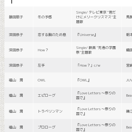
f
Single/ テレビ東京 “君だ
藤田朋子
冬の予感
けにメリークリスマス”主
馬
題歌
深田恭子
恋する胸のため息
『Universe』
朝
Single/ 映画 “死者の学園
深田恭子
How？
織
祭”主題歌
深田恭子
左手
「How？」c/w
宮
福山 潤
OWL
『OWL』
JU
『Love Letters 〜祭りの
福山 潤
エピローグ
Bea
国で』
『Love Letters 〜祭りの
福山 潤
トラベリンマン
磯
国で』
『Love Letters 〜祭りの
福山 潤
プロローグ
Bea
国で』