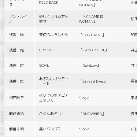
FEED BACK
AN
ス
WOMAN』
アン・ルイ
愛してくれる女を
『MY NAME IS
松
ス
愛せ
WOMAN』
浅香 唯
天使のようなヤツ
『CONTRAST』
和
浅香 唯
CRY ON
『CANDID GIRL』
井
浅香 唯
GOAL
『Rainbow』
井
あぶないサタディ
浅香 唯
『Crystal Eyes』
馬
ナイト
夜明けの雨はピア
相田翔子
Single
羽
ニッシモ
麻倉未稀
ごめんあそばせ
『SNOWBIRD』
筒
麻倉未稀
黒いパンプス
Single
い