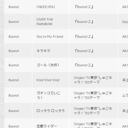
Buono!
I NEED YOU
『Buono!２』
AK
OVER THE
Buono!
『Buono!２』
Gaj
RAINBOW
Buono!
You're My Friend
『Buono!２』
AK
Buono!
キラキラ
『Buono!２』
AK
Buono!
ゴール（共作）
『Buono!２』
AK
Single/ TV東京“しゅごキ
Buono!
Kiss! Kiss! Kiss!
井
ャラ！”EDテーマ
ガチンコでいこ
Single/ TV東京“しゅごキ
Buono!
ム
う！
ャラ！”EDテーマ
Single/ TV東京“しゅごキ
Buono!
ロッタラ ロッタラ
井
ャラ！”EDテーマ
Single/ TV東京“しゅごキ
Buono!
恋愛ライダー
AK