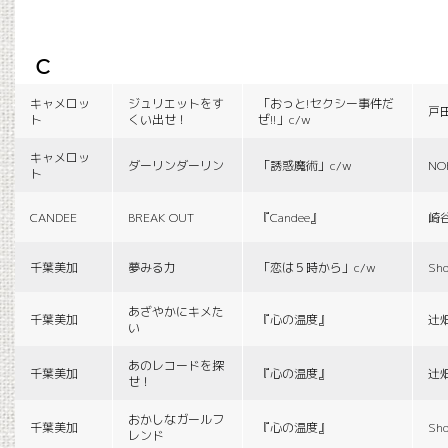
c
キャメロッ
ジュリエットをす
「おっと!セクシー事件だ
戸
ト
くい出せ！
ぜ!!」c/w
キャメロッ
ダーリンダーリン
「誘惑魔術」c/w
NO
ト
CANDEE
BREAK OUT
『Candee』
崎
千葉美加
夢みる力
「恋は５時から」c/w
Sho
あざやかにキメた
千葉美加
『心の温度』
辻
い
あのレコードを探
千葉美加
『心の温度』
辻
せ！
おかしなガールフ
千葉美加
『心の温度』
Sho
レンド