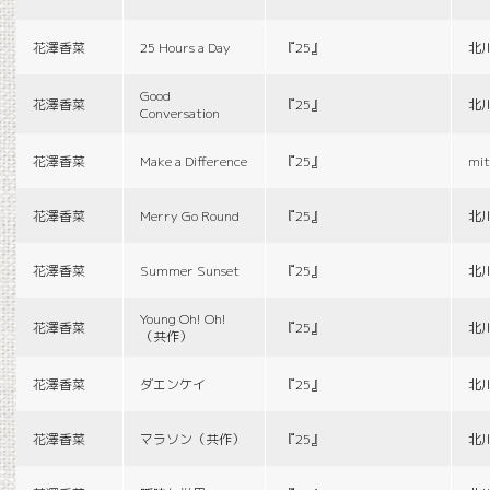
花澤香菜
25 Hours a Day
『25』
北
Good
花澤香菜
『25』
北
Conversation
花澤香菜
Make a Difference
『25』
mit
花澤香菜
Merry Go Round
『25』
北
花澤香菜
Summer Sunset
『25』
北
Young Oh! Oh!
花澤香菜
『25』
北
（共作）
花澤香菜
ダエンケイ
『25』
北
花澤香菜
マラソン（共作）
『25』
北