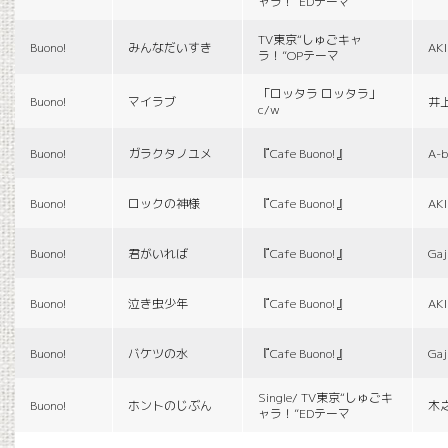
ャラ！”EDテーマ
TV東京“しゅごキャ
Buono!
みんなだいすき
AK
ラ！”OPテーマ
「ロッタラ ロッタラ」
Buono!
マイラブ
井
c/w
Buono!
ガラクタノユメ
『Cafe Buono!』
A-b
Buono!
ロックの神様
『Cafe Buono!』
AK
Buono!
君がいれば
『Cafe Buono!』
Gaj
Buono!
泣き虫少年
『Cafe Buono!』
AK
Buono!
バケツの水
『Cafe Buono!』
Gaj
Single/ TV東京“しゅごキ
Buono!
ホントのじぶん
木
ャラ！”EDテーマ