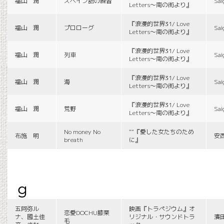
福山 潤
スペイン語の練習
Sai
Letters〜南の街より』
『浪漫的世界31/ Love
福山 潤
プロローグ
Sai
Letters〜南の街より』
『浪漫的世界31/ Love
福山 潤
列車
Sai
Letters〜南の街より』
『浪漫的世界31/ Love
福山 潤
海
Sai
Letters〜南の街より』
『浪漫的世界31/ Love
福山 潤
荒野
Sai
Letters〜南の街より』
No money No
““『愛した女たちのため
布施 明
安
breath
に』
g
五阿弥ル
映画『トラペジウム』オ
恋愛DOCHU膝栗
ナ、國土佳
リジナル・サウンドトラ
濱
毛