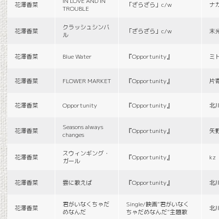
IN LOVE AND IN
花澤香菜
「ざらざら」c/w
ナ
TROUBLE
クラッシュシンバ
花澤香菜
「ざらざら」c/w
末
ル
花澤香菜
Blue Water
『Opportunity』
ミ
花澤香菜
FLOWER MARKET
『Opportunity』
片
花澤香菜
Opportunity
『Opportunity』
北
Seasons always
花澤香菜
『Opportunity』
矢
changes
スウィンギング・
花澤香菜
『Opportunity』
kz
ガール
花澤香菜
雲に歌えば
『Opportunity』
北
君がいなくちゃだ
Single/映画“君がいなく
花澤香菜
北
めなんだ
ちゃだめなんだ”主題歌