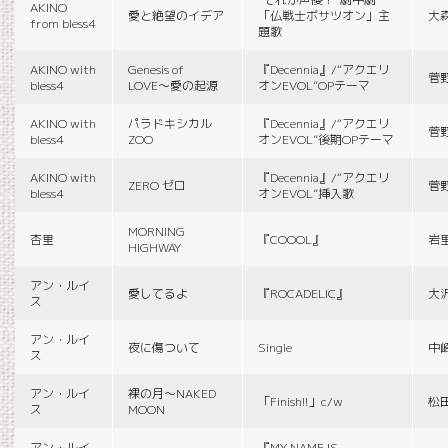
AKINO
愛と絶望のイデア
「仏戦士ボサツオン」主
大
from bless4
題歌
AKINO with
Genesis of
『Decennia』/“アクエリ
菅
bless4
LOVE〜愛の起源
オンEVOL”OPテーマ
AKINO with
パラドキシカル
『Decennia』/“アクエリ
菅
bless4
ZOO
オンEVOL”後期OPテーマ
AKINO with
『Decennia』/“アクエリ
ZERO ゼロ
菅
bless4
オンEVOL”挿入歌
MORNING
杏里
『COOOL』
岩
HIGHWAY
アン・ルイ
愛してるよ
『ROCADELIC』
大
ス
アン・ルイ
夜に傷ついて
Single
中
ス
アン・ルイ
裸の月〜NAKED
「Finish!!」c/w
松
ス
MOON
アン・ルイ
『MY NAME IS