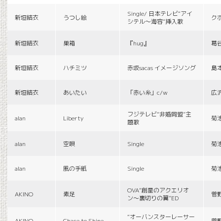
Single/ 日本テレビ“アイ
新垣結衣
うつし絵
ク
シテル〜海容”挿入歌
新垣結衣
巣箱
『hug』
葛
新垣結衣
ハチミツ
赤坂sacas イメージソング
島
新垣結衣
あいたい
「赤い糸」c/w
広
フジテレビ“非婚同盟”主
alan
Liberty
菊
題歌
alan
空唄
Single
菊
alan
風の手紙
Single
菊
OVA“創星のアクエリオ
AKINO
素足
菅
ン〜裏切りの翼”ED
“オーバンスターレーサー
AKINO
Chace to Shine
菅