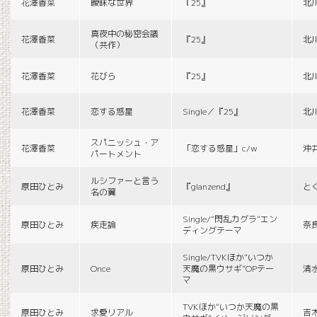
花澤香菜
曖昧な世界
『25』
北
真夜中の秘密会議
花澤香菜
『25』
北
（共作）
花澤香菜
花びら
『25』
北
花澤香菜
恋する惑星
Single／『25』
北
スパニッシュ・ア
花澤香菜
「恋する惑星」c/w
沖
パートメント
ルシファーと言う
原田ひとみ
『glanzend』
と
名の翼
Single/“閃乱カグラ”エン
原田ひとみ
疾走論
奈
ディングテーマ
Single/TVKほか“いつか
原田ひとみ
Once
天魔の黒ウサギ”OPテー
清
マ
TVKほか“いつか天魔の黒
原田ひとみ
求愛リアル
吉