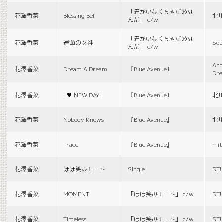
「君がいなくちゃだめな
花澤香菜
Blessing Bell
北
んだ」 c/w
「君がいなくちゃだめな
花澤香菜
運命の女神
Sou
んだ」 c/w
And
花澤香菜
Dream A Dream
『Blue Avenue』
Dr
花澤香菜
I ♥ NEW DAY!
『Blue Avenue』
北
花澤香菜
Nobody Knows
『Blue Avenue』
北
花澤香菜
Trace
『Blue Avenue』
mit
花澤香菜
ほほ笑みモード
Single
ST
花澤香菜
MOMENT
「ほほ笑みモード」 c/w
ST
花澤香菜
Timeless
「ほほ笑みモード」 c/w
ST