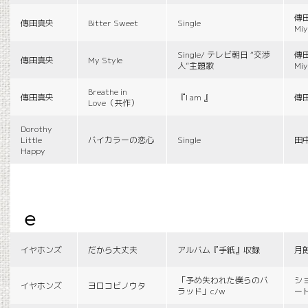
傳田
傳田真央
Bitter Sweet
Single
Miy
Single/ テレビ朝日 “交渉
傳田
傳田真央
My Style
人”主題歌
Miy
Breathe in
傳田真央
『I am 』
傳
Love（共作）
Dorothy
Little
バイカラーの恋心
Single
田
Happy
e
イヤホンズ
だから大丈夫
アルバム『手紙』収録
月
「予め失われた僕らのバ
シ
イヤホンズ
ヨロコビノウタ
ラッド」c/w
ー