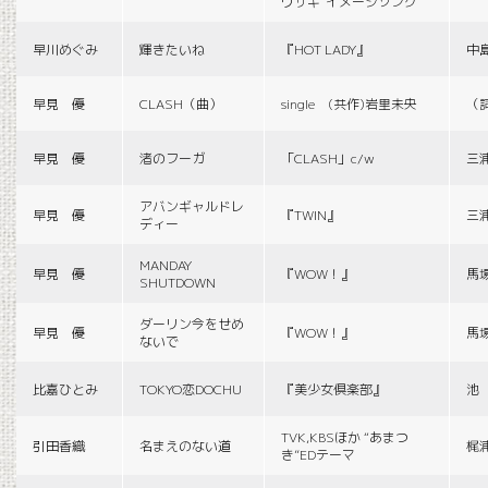
ウサギ”イメージソング
早川めぐみ
輝きたいね
『HOT LADY』
中
早見 優
CLASH（曲）
single (共作)岩里未央
（
早見 優
渚のフーガ
「CLASH」c/w
三
アバンギャルドレ
早見 優
『TWIN』
三
ディー
MANDAY
早見 優
『WOW！』
馬
SHUTDOWN
ダーリン今をせめ
早見 優
『WOW！』
馬
ないで
比嘉ひとみ
TOKYO恋DOCHU
『美少女倶楽部』
池
TVK,KBSほか “あまつ
引田香織
名まえのない道
梶
き”EDテーマ