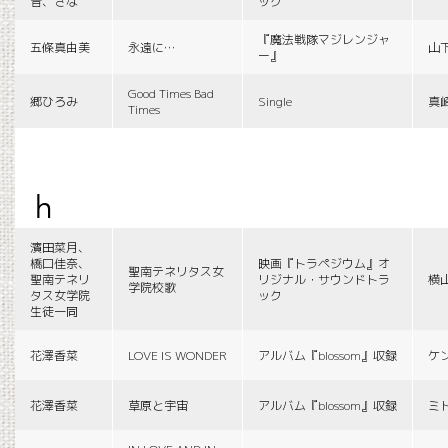
音、さな
ック
『魔法戦隊マジレンジャ
五條真由美
永遠に…
山
ー』
Good Times Bad
郷ひろみ
Single
真
Times
h
濱田菜月、
橋口佳奈、
映画『トラペジウム』オ
聖南テネリタス女
聖南テネリ
リジナル・サウンドトラ
横
学院校歌
タス女学院
ック
生徒一同
花澤香菜
LOVE IS WONDER
アルバム『blossom』収録
ケ
花澤香菜
草原と宇宙
アルバム『blossom』収録
ミ