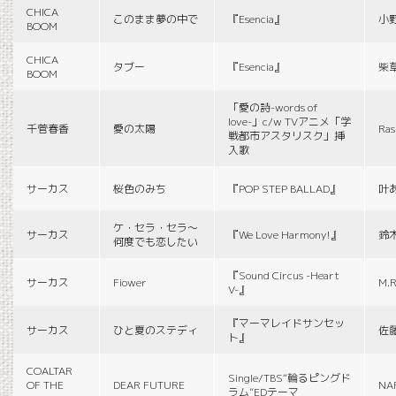
CHICA
このまま夢の中で
『Esencia』
小
BOOM
CHICA
タブー
『Esencia』
柴
BOOM
「愛の詩-words of
love-」c/w TVアニメ「学
千菅春香
愛の太陽
Ras
戦都市アスタリスク」挿
入歌
サーカス
桜色のみち
『POP STEP BALLAD』
叶
ケ・セラ・セラ〜
サーカス
『We Love Harmony!』
鈴
何度でも恋したい
『Sound Circus -Heart
サーカス
Fiower
M.R
V-』
『マーマレイドサンセッ
サーカス
ひと夏のステディ
佐
ト』
COALTAR
Single/TBS“輪るピングド
OF THE
DEAR FUTURE
NA
ラム”EDテーマ