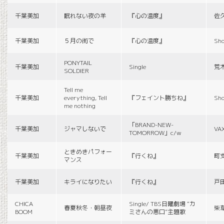
千葉美加
眠れない夜の羊
『心の温度』
佐
千葉美加
５月の街で
『心の温度』
Sho
PONYTAIL
千葉美加
Single
荒
SOLDIER
Tell me
千葉美加
everything, Tell
『フェイント勝ちね』
Sho
me nothing
「BRAND-NEW-
千葉美加
ジャマしないで
VA
TOMORROW」c/w
ときめきパフォー
千葉美加
『行くね』
町
マンス
千葉美加
キライになりたい
『行くね』
戸
CHICA
Single/ TBS日曜劇場 “カ
春夏秋冬・朝昼夜
柴
BOOM
ミさんの悪口”主題歌