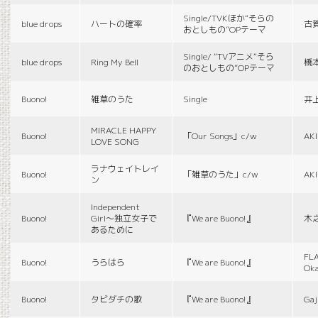
Single/TVKほか“そらの
blue drops
ハートの確率
古
おとしもの”OPテーマ
Single/ “TVアニメ“そら
blue drops
Ring My Bell
橋
のおとしもの”OPテーマ
Buono!
雑草のうた
Single
井
MIRACLE HAPPY
Buono!
「Our Songs」c/w
AK
LOVE SONG
ラナウェイトレイ
Buono!
「雑草のうた」c/w
AK
ン
Independent
Buono!
Girl〜独立女子で
『We are Buono!』
木
あるために
FLA
Buono!
うらはら
『We are Buono!』
Ok
Buono!
タビダチの歌
『We are Buono!』
Gaj