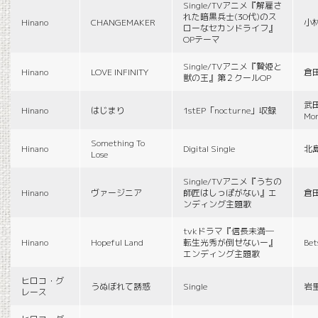
Single/TVアニメ『解雇さ
れた暗黒兵士(30代)のス
Hinano
CHANGEMAKER
小
ローなセカンドライフ』
OPテーマ
Single/TVアニメ『贄姫と
Hinano
LOVE INFINITY
倉
獣の王』第２クールOP
武田
Hinano
はじまり
1stEP「nocturne」収録
Mon
Something To
Hinano
Digital Single
北
Lose
Single/TVアニメ『うちの
Hinano
ヴァージニア
師匠はしっぽがない』エ
倉
ンディング主題歌
tvkドラマ『信長未満―
Hinano
Hopeful Land
転生光秀が倒せないー』
Be
エンディング主題歌
ヒロコ・グ
うぬぼれて誘惑
Single
岩
レース