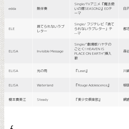
Single/TVアニメ『魔法使
edda
無伴奏
いの嫁SEASON2』EDテ
白
ーマ
Single/ フジテレビ「捨て
捨てられないラブ
ELE
られないラブレター」テ
都
レター
—マ
Single/“劇場版ハヤテの
ごとく! HEAVEN IS
ELISA
Invisible Message
森
PLACE ON EARTH”挿入
歌
ELISA
光の雨
『Lasei』
川
ELISA
Waterland
『Rouge Adolescence』
柳
榎本貴美江
Steady
『美少女倶楽部』
網