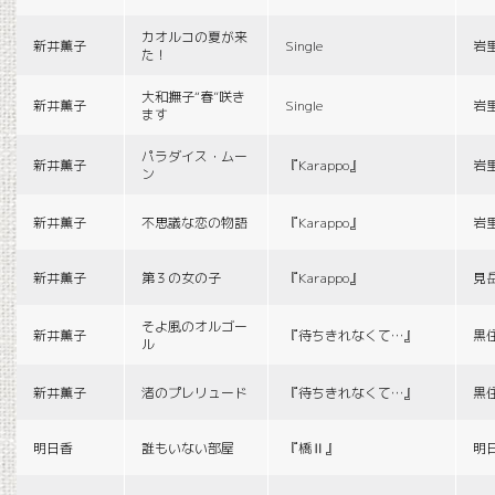
カオルコの夏が来
新井薫子
Single
岩
た！
大和撫子“春”咲き
新井薫子
Single
岩
ます
パラダイス・ムー
新井薫子
『Karappo』
岩
ン
新井薫子
不思議な恋の物語
『Karappo』
岩
新井薫子
第３の女の子
『Karappo』
見
そよ風のオルゴー
新井薫子
『待ちきれなくて…』
黒
ル
新井薫子
渚のプレリュード
『待ちきれなくて…』
黒
明日香
誰もいない部屋
『橋Ⅱ』
明