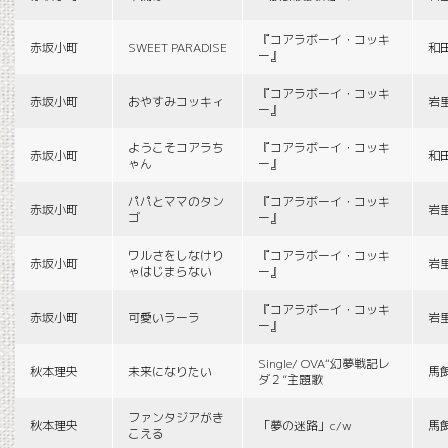
『コアラボーイ・コッキ
赤坂小町
SWEET PARADISE
和
ー』
『コアラボーイ・コッキ
赤坂小町
おやすみコッキィ
岩
ー』
ようこそコアラち
『コアラボーイ・コッキ
赤坂小町
和
ゃん
ー』
パパとママのタン
『コアラボーイ・コッキ
赤坂小町
岩
ゴ
ー』
ワルさをしなけり
『コアラボーイ・コッキ
赤坂小町
岩
ゃはじまらない
ー』
『コアラボーイ・コッキ
赤坂小町
可愛いラーラ
岩
ー』
Single/ OVA“幻夢戦記レ
秋本理央
未来になりたい
馬
ダ２”主題歌
ファンタジアがき
秋本理央
「夢の迷路」c/w
馬
こえる