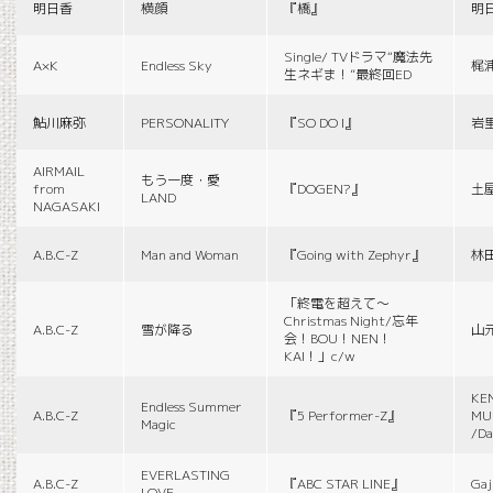
明日香
横顔
『橋』
明
Single/ TVドラマ“魔法先
A×K
Endless Sky
梶
生ネギま！”最終回ED
鮎川麻弥
PERSONALITY
『SO DO I』
岩
AIRMAIL
もう一度・愛
from
『DOGEN?』
土
LAND
NAGASAKI
A.B.C-Z
Man and Woman
『Going with Zephyr』
林
「終電を超えて～
Christmas Night/忘年
A.B.C-Z
雪が降る
山
会！BOU！NEN！
KAI！」c/w
KE
Endless Summer
A.B.C-Z
『5 Performer-Z』
MUS
Magic
/Da
EVERLASTING
A.B.C-Z
『ABC STAR LINE』
Gaj
LOVE