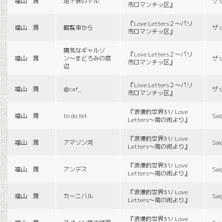
福山 潤
地下鉄のマル
ザ
市ロマンチッ区』
『Love Letters２〜パリ
福山 潤
観覧車から
ザ
市ロマンチッ区』
陽気なギャルソ
『Love Letters２〜パリ
福山 潤
ン〜まどろみの窓
ザ
市ロマンチッ区』
辺
『Love Letters２〜パリ
福山 潤
＠caf_
ザ
市ロマンチッ区』
『浪漫的世界31/ Love
福山 潤
to do list
Sai
Letters〜南の街より』
『浪漫的世界31/ Love
福山 潤
アマゾン河
Sai
Letters〜南の街より』
『浪漫的世界31/ Love
福山 潤
アンデス
Sai
Letters〜南の街より』
『浪漫的世界31/ Love
福山 潤
カーニバル
Sai
Letters〜南の街より』
『浪漫的世界31/ Love