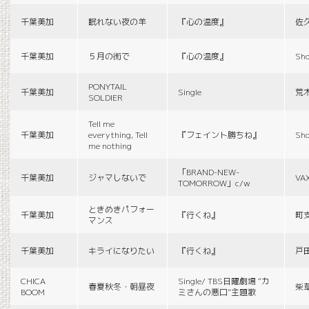
千葉美加
眠れない夜の羊
『心の温度』
佐
千葉美加
５月の街で
『心の温度』
Sho
PONYTAIL
千葉美加
Single
荒
SOLDIER
Tell me
千葉美加
everything, Tell
『フェイント勝ちね』
Sho
me nothing
「BRAND-NEW-
千葉美加
ジャマしないで
VA
TOMORROW」c/w
ときめきパフォー
千葉美加
『行くね』
町
マンス
千葉美加
キライになりたい
『行くね』
戸
CHICA
Single/ TBS日曜劇場 “カ
春夏秋冬・朝昼夜
柴
BOOM
ミさんの悪口”主題歌