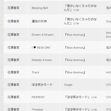
「君がいなくちゃだめな
花澤香菜
Blessing Bell
北
んだ」 c/w
「君がいなくちゃだめな
花澤香菜
運命の女神
Sou
んだ」 c/w
And
花澤香菜
Dream A Dream
『Blue Avenue』
Dr
花澤香菜
I ♥ NEW DAY!
『Blue Avenue』
北
花澤香菜
Nobody Knows
『Blue Avenue』
北
花澤香菜
Trace
『Blue Avenue』
mit
花澤香菜
ほほ笑みモード
Single
ST
花澤香菜
MOMENT
「ほほ笑みモード」 c/w
ST
花澤香菜
Timeless
「ほほ笑みモード」 c/w
ST