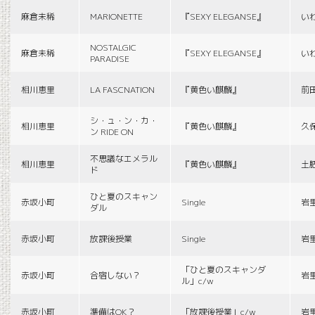
麻倉未稀
MARIONETTE
『SEXY ELEGANSE』
い
NOSTALGIC
麻倉未稀
『SEXY ELEGANSE』
い
PARADISE
相川恵里
LA FASCNATION
『黄色い麒麟』
前
シ・ュ・ン・カ・
相川恵里
『黄色い麒麟』
久
ン RIDE ON
不思議なエメラル
相川恵里
『黄色い麒麟』
土
ド
ひと夏のスキャン
赤坂小町
Single
岩
ダル
赤坂小町
放課後授業
Single
岩
「ひと夏のスキャンダ
赤坂小町
合宿しない？
岩
ル」c/w
赤坂小町
準備はOK？
「放課後授業」c/w
岩