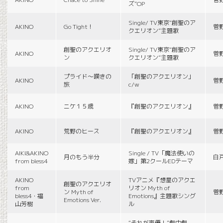
ズ”OP
Single/ TV東京“創聖のア
AKINO
Go Tight！
菅
クエリオン”主題歌
創聖のアクエリオ
Single/ TV東京“創聖のア
AKINO
菅
ン
クエリオン”主題歌
プライド〜嘆きの
「創聖のアクエリオン」
AKINO
菅
旅
c/w
AKINO
ニケ１５歳
『創聖のアクエリオン』
菅
AKINO
荒野のヒース
『創聖のアクエリオン』
菅
AIKI&AKINO
Single / TV「魔法使いの
月のもう半分
白
from bless4
嫁」第2クールEDテーマ
AKINO
TVアニメ『想星のアクエ
創聖のアクエリオ
from
リオン Myth of
ン Myth of
菅
bless4・福
Emotions』主題歌シング
Emotions Ver.
山芳樹
ル
“それが声優！”劇中劇