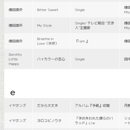
傳田
傳田真央
Bitter Sweet
Single
Miy
Single/ テレビ朝日 “交渉
傳田
傳田真央
My Style
人”主題歌
Miy
Breathe in
傳田真央
『I am 』
傳
Love（共作）
Dorothy
Little
バイカラーの恋心
Single
田
Happy
e
イヤホンズ
だから大丈夫
アルバム『手紙』収録
月
「予め失われた僕らのバ
シ
イヤホンズ
ヨロコビノウタ
ラッド」c/w
ー