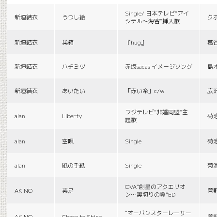
Single/ 日本テレビ“アイ
新垣結衣
うつし絵
ク
シテル〜海容”挿入歌
新垣結衣
巣箱
『hug』
葛
新垣結衣
ハチミツ
赤坂sacas イメージソング
島
新垣結衣
あいたい
「赤い糸」c/w
広
フジテレビ“非婚同盟”主
alan
Liberty
菊
題歌
alan
空唄
Single
菊
alan
風の手紙
Single
菊
OVA“創星のアクエリオ
AKINO
素足
菅
ン〜裏切りの翼”ED
“オーバンスターレーサー
AKINO
Chace to Shine
菅