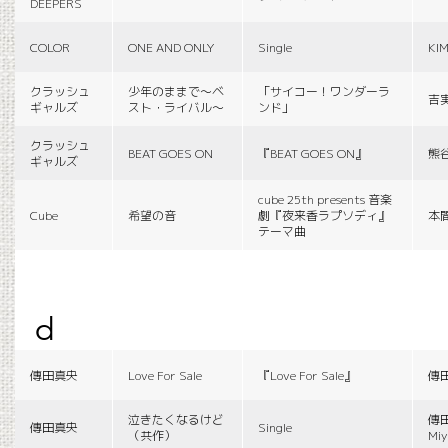
DEEPERS
COLOR
ONE AND ONLY
Single
KI
クラッシュ
少年のままで〜ベ
「サイコー！ワンダーラ
吉
ギャルズ
スト・ライバル〜
ンド」
クラッシュ
BEAT GOES ON
『BEAT GOES ON』
熊
ギャルズ
cube 25th presents 音楽
Cube
希望の音
劇『夜来香ラプソディ』
本
テーマ曲
d
傳田真央
Love For Sale
『Love For Sale』
傳
泣きたくなるけど
傳田
傳田真央
Single
（共作）
Miy