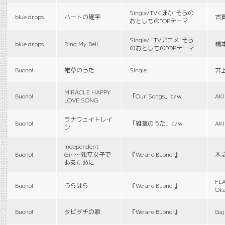
Single/TVKほか“そらの
blue drops
ハートの確率
古
おとしもの”OPテーマ
Single/ “TVアニメ“そら
blue drops
Ring My Bell
橋
のおとしもの”OPテーマ
Buono!
雑草のうた
Single
井
MIRACLE HAPPY
Buono!
「Our Songs」c/w
AK
LOVE SONG
ラナウェイトレイ
Buono!
「雑草のうた」c/w
AK
ン
Independent
Buono!
Girl〜独立女子で
『We are Buono!』
木
あるために
FLA
Buono!
うらはら
『We are Buono!』
Ok
Buono!
タビダチの歌
『We are Buono!』
Gaj