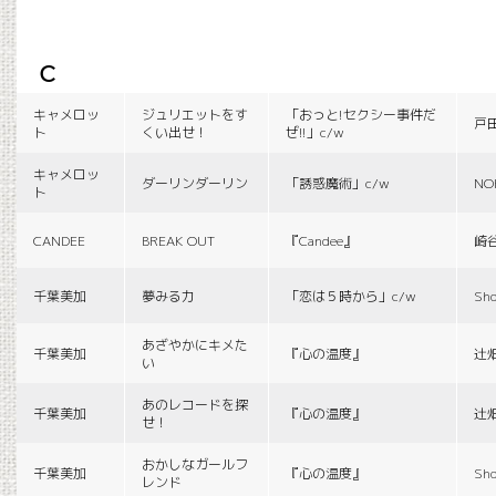
c
キャメロッ
ジュリエットをす
「おっと!セクシー事件だ
戸
ト
くい出せ！
ぜ!!」c/w
キャメロッ
ダーリンダーリン
「誘惑魔術」c/w
NO
ト
CANDEE
BREAK OUT
『Candee』
崎
千葉美加
夢みる力
「恋は５時から」c/w
Sho
あざやかにキメた
千葉美加
『心の温度』
辻
い
あのレコードを探
千葉美加
『心の温度』
辻
せ！
おかしなガールフ
千葉美加
『心の温度』
Sho
レンド