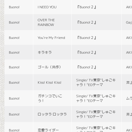
Buono!
I NEED YOU
『Buono!２』
AK
OVER THE
Buono!
『Buono!２』
Gaj
RAINBOW
Buono!
You're My Friend
『Buono!２』
AK
Buono!
キラキラ
『Buono!２』
AK
Buono!
ゴール（共作）
『Buono!２』
AK
Single/ TV東京“しゅごキ
Buono!
Kiss! Kiss! Kiss!
井
ャラ！”EDテーマ
ガチンコでいこ
Single/ TV東京“しゅごキ
Buono!
ム
う！
ャラ！”EDテーマ
Single/ TV東京“しゅごキ
Buono!
ロッタラ ロッタラ
井
ャラ！”EDテーマ
Single/ TV東京“しゅごキ
Buono!
恋愛ライダー
AK