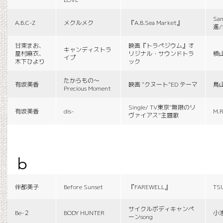
Sa
A.B.C-Z
メクルメク
『A.B.Sea Market』
進/
甘束まお、
映画『トラペジウム』オ
キャンディストラ
星村麻衣、
リジナル・サウンドトラ
横
イプ
木下ひより
ック
たからもの〜
有坂美香
映画 “クヌート”ED テーマ
鳥
Precious Moment
Single/ TV東京“無限のリ
有坂美香
dis-
M.R
ヴァイアス”主題歌
b
伴都美子
Before Sunset
『FAREWELL』
TS
サイクルボディキャンペ
Be-２
BODY HUNTER
小
ーンsong