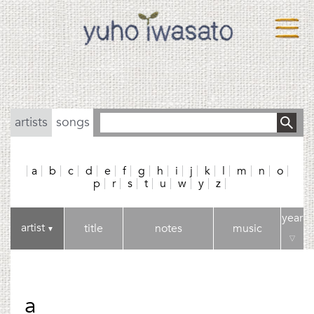
artists
songs
a
b
c
d
e
f
g
h
i
j
k
l
m
n
o
p
r
s
t
u
w
y
z
year
artist
title
notes
music
▼
▽
a