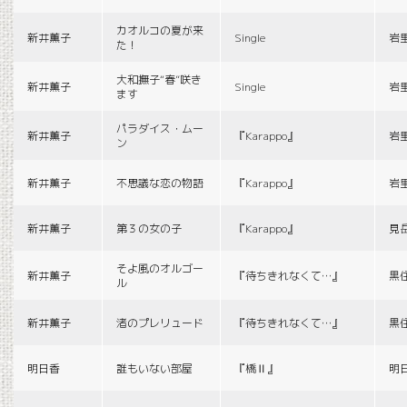
カオルコの夏が来
新井薫子
Single
岩
た！
大和撫子“春”咲き
新井薫子
Single
岩
ます
パラダイス・ムー
新井薫子
『Karappo』
岩
ン
新井薫子
不思議な恋の物語
『Karappo』
岩
新井薫子
第３の女の子
『Karappo』
見
そよ風のオルゴー
新井薫子
『待ちきれなくて…』
黒
ル
新井薫子
渚のプレリュード
『待ちきれなくて…』
黒
明日香
誰もいない部屋
『橋Ⅱ』
明