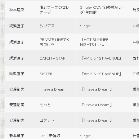
風とブーケのセレ
Single/ OVA “幻夢戦記レ
秋本理央
馬
ナーデ
ダ”主題歌
網浜直子
シリアス
Single
中
PRIVATE LINEでく
「HOT SUMMER
網浜直子
中
ちづけを
NIGHTS」c/w
網浜直子
CATCH A STAR
『AMIE'S 1ST AVENUE』
野
網浜直子
SISTER
『AMIE'S 1ST AVENUE』
中
安達祐実
I Have a Dream
『I Have a Dream』
葉
安達祐実
もっと
『I Have a Dream』
葉
安達祐実
ロケット
『I Have a Dream』
葉
新井薫子
OH！新鮮娘
Single
岩