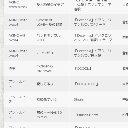
AKINO
愛と絶望のイデア
「仏戦士ボサツオン」主
大
from bless4
題歌
AKINO with
Genesis of
『Decennia』/“アクエリ
菅
bless4
LOVE〜愛の起源
オンEVOL”OPテーマ
AKINO with
パラドキシカル
『Decennia』/“アクエリ
菅
bless4
ZOO
オンEVOL”後期OPテーマ
AKINO with
『Decennia』/“アクエリ
ZERO ゼロ
菅
bless4
オンEVOL”挿入歌
MORNING
杏里
『COOOL』
岩
HIGHWAY
アン・ルイ
愛してるよ
『ROCADELIC』
大
ス
アン・ルイ
夜に傷ついて
Single
中
ス
アン・ルイ
裸の月〜NAKED
「Finish!!」c/w
松
ス
MOON
アン・ルイ
『MY NAME IS