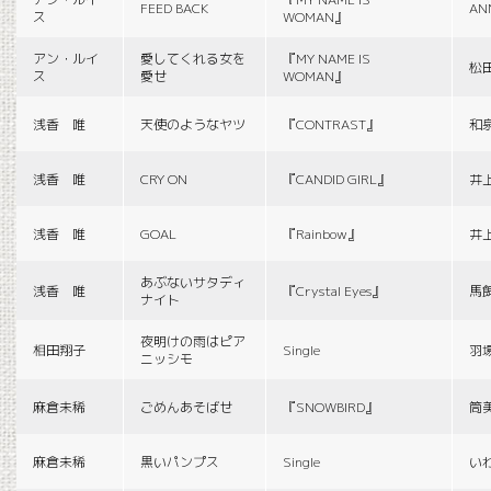
FEED BACK
AN
ス
WOMAN』
アン・ルイ
愛してくれる女を
『MY NAME IS
松
ス
愛せ
WOMAN』
浅香 唯
天使のようなヤツ
『CONTRAST』
和
浅香 唯
CRY ON
『CANDID GIRL』
井
浅香 唯
GOAL
『Rainbow』
井
あぶないサタディ
浅香 唯
『Crystal Eyes』
馬
ナイト
夜明けの雨はピア
相田翔子
Single
羽
ニッシモ
麻倉未稀
ごめんあそばせ
『SNOWBIRD』
筒
麻倉未稀
黒いパンプス
Single
い