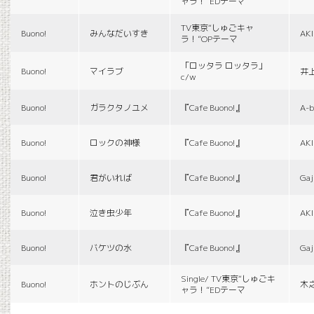
ャラ！”EDテーマ
TV東京“しゅごキャ
Buono!
みんなだいすき
AK
ラ！”OPテーマ
「ロッタラ ロッタラ」
Buono!
マイラブ
井
c/w
Buono!
ガラクタノユメ
『Cafe Buono!』
A-b
Buono!
ロックの神様
『Cafe Buono!』
AK
Buono!
君がいれば
『Cafe Buono!』
Gaj
Buono!
泣き虫少年
『Cafe Buono!』
AK
Buono!
バケツの水
『Cafe Buono!』
Gaj
Single/ TV東京“しゅごキ
Buono!
ホントのじぶん
木
ャラ！”EDテーマ