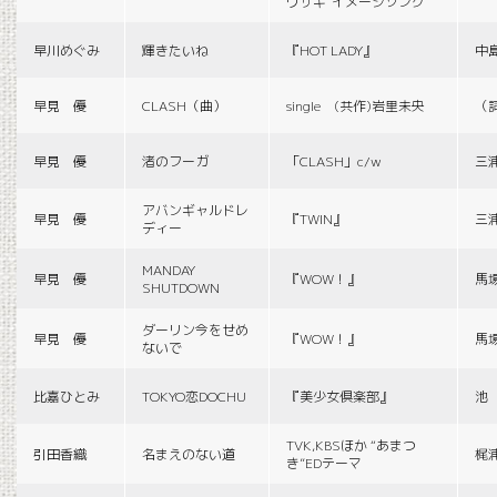
ウサギ”イメージソング
早川めぐみ
輝きたいね
『HOT LADY』
中
早見 優
CLASH（曲）
single (共作)岩里未央
（
早見 優
渚のフーガ
「CLASH」c/w
三
アバンギャルドレ
早見 優
『TWIN』
三
ディー
MANDAY
早見 優
『WOW！』
馬
SHUTDOWN
ダーリン今をせめ
早見 優
『WOW！』
馬
ないで
比嘉ひとみ
TOKYO恋DOCHU
『美少女倶楽部』
池
TVK,KBSほか “あまつ
引田香織
名まえのない道
梶
き”EDテーマ