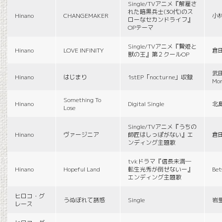
Single/TVアニメ『解雇さ
れた暗黒兵士(30代)のス
Hinano
CHANGEMAKER
小
ローなセカンドライフ』
OPテーマ
Single/TVアニメ『贄姫と
Hinano
LOVE INFINITY
倉
獣の王』第２クールOP
武田
Hinano
はじまり
1stEP「nocturne」収録
Mon
Something To
Hinano
Digital Single
北
Lose
Single/TVアニメ『うちの
Hinano
ヴァージニア
師匠はしっぽがない』エ
倉
ンディング主題歌
tvkドラマ『信長未満―
Hinano
Hopeful Land
転生光秀が倒せないー』
Be
エンディング主題歌
ヒロコ・グ
うぬぼれて誘惑
Single
岩
レース