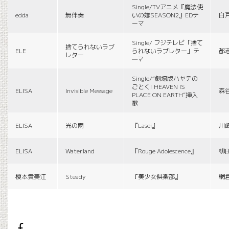
Single/TVアニメ『魔法使
edda
無伴奏
いの嫁SEASON2』EDテ
白
ーマ
Single/ フジテレビ「捨て
捨てられないラブ
ELE
られないラブレター」テ
都
レター
—マ
Single/“劇場版ハヤテの
ごとく! HEAVEN IS
ELISA
Invisible Message
森
PLACE ON EARTH”挿入
歌
ELISA
光の雨
『Lasei』
川
ELISA
Waterland
『Rouge Adolescence』
柳
榎本貴美江
Steady
『美少女倶楽部』
網