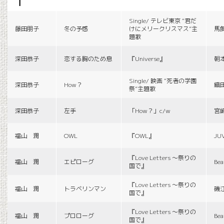
f
Single/ テレビ東京 “君だ
藤田朋子
冬の予感
けにメリークリスマス”主
馬
題歌
深田恭子
恋する胸のため息
『Universe』
朝
Single/ 映画 “死者の学園
深田恭子
How？
織
祭”主題歌
深田恭子
左手
「How？」c/w
宮
福山 潤
OWL
『OWL』
JU
『Love Letters 〜祭りの
福山 潤
エピローグ
Bea
国で』
『Love Letters 〜祭りの
福山 潤
トラベリンマン
磯
国で』
『Love Letters 〜祭りの
福山 潤
プロローグ
Bea
国で』