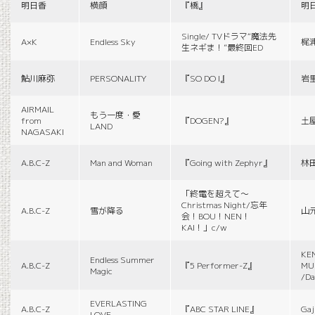
明日香
横顔
『橋』
明
Single/ TVドラマ“魔法先
A×K
Endless Sky
梶
生ネギま！”最終回ED
鮎川麻弥
PERSONALITY
『SO DO I』
岩
AIRMAIL
もう一度・愛
from
『DOGEN?』
土
LAND
NAGASAKI
A.B.C-Z
Man and Woman
『Going with Zephyr』
林
「終電を超えて～
Christmas Night/忘年
A.B.C-Z
雪が降る
山
会！BOU！NEN！
KAI！」c/w
KE
Endless Summer
A.B.C-Z
『5 Performer-Z』
MUS
Magic
/Da
EVERLASTING
A.B.C-Z
『ABC STAR LINE』
Gaj
LOVE