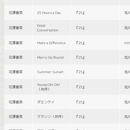
花澤香菜
25 Hours a Day
『25』
北
Good
花澤香菜
『25』
北
Conversation
花澤香菜
Make a Difference
『25』
mit
花澤香菜
Merry Go Round
『25』
北
花澤香菜
Summer Sunset
『25』
北
Young Oh! Oh!
花澤香菜
『25』
北
（共作）
花澤香菜
ダエンケイ
『25』
北
花澤香菜
マラソン（共作）
『25』
北