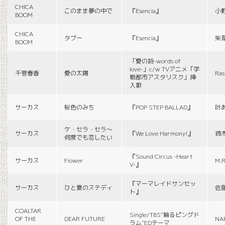
CHICA
このまま夢の中で
『Esencia』
小
BOOM
CHICA
タブー
『Esencia』
柴
BOOM
「愛の詩-words of
love-」c/w TVアニメ「学
千菅春香
愛の太陽
Ras
戦都市アスタリスク」挿
入歌
サーカス
桜色のみち
『POP STEP BALLAD』
叶
ケ・セラ・セラ〜
サーカス
『We Love Harmony!』
鈴
何度でも恋したい
『Sound Circus -Heart
サーカス
Fiower
M.R
V-』
『マーマレイドサンセッ
サーカス
ひと夏のステディ
佐
ト』
COALTAR
Single/TBS“輪るピングド
OF THE
DEAR FUTURE
NA
ラム”EDテーマ