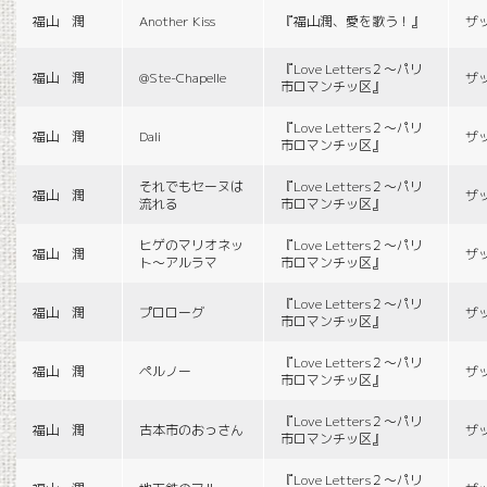
福山 潤
Another Kiss
『福山潤、愛を歌う！』
ザ
『Love Letters２〜パリ
福山 潤
@Ste-Chapelle
ザ
市ロマンチッ区』
『Love Letters２〜パリ
福山 潤
Dali
ザ
市ロマンチッ区』
それでもセーヌは
『Love Letters２〜パリ
福山 潤
ザ
流れる
市ロマンチッ区』
ヒゲのマリオネッ
『Love Letters２〜パリ
福山 潤
ザ
ト〜アルラマ
市ロマンチッ区』
『Love Letters２〜パリ
福山 潤
プロローグ
ザ
市ロマンチッ区』
『Love Letters２〜パリ
福山 潤
ペルノー
ザ
市ロマンチッ区』
『Love Letters２〜パリ
福山 潤
古本市のおっさん
ザ
市ロマンチッ区』
『Love Letters２〜パリ