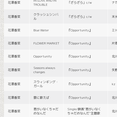
IN LOVE AND IN
花澤香菜
「ざらざら」c/w
ナ
TROUBLE
クラッシュシンバ
花澤香菜
「ざらざら」c/w
末
ル
花澤香菜
Blue Water
『Opportunity』
ミ
花澤香菜
FLOWER MARKET
『Opportunity』
片
花澤香菜
Opportunity
『Opportunity』
北
Seasons always
花澤香菜
『Opportunity』
矢
changes
スウィンギング・
花澤香菜
『Opportunity』
kz
ガール
花澤香菜
雲に歌えば
『Opportunity』
北
君がいなくちゃだ
Single/映画“君がいなく
花澤香菜
北
めなんだ
ちゃだめなんだ”主題歌