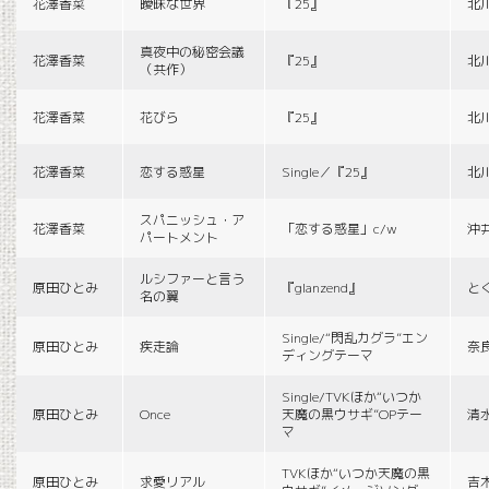
花澤香菜
曖昧な世界
『25』
北
真夜中の秘密会議
花澤香菜
『25』
北
（共作）
花澤香菜
花びら
『25』
北
花澤香菜
恋する惑星
Single／『25』
北
スパニッシュ・ア
花澤香菜
「恋する惑星」c/w
沖
パートメント
ルシファーと言う
原田ひとみ
『glanzend』
と
名の翼
Single/“閃乱カグラ”エン
原田ひとみ
疾走論
奈
ディングテーマ
Single/TVKほか“いつか
原田ひとみ
Once
天魔の黒ウサギ”OPテー
清
マ
TVKほか“いつか天魔の黒
原田ひとみ
求愛リアル
吉