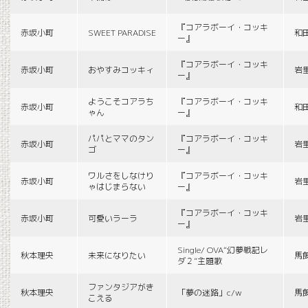
『コアラボーイ・コッキ
赤坂小町
SWEET PARADISE
和
ー』
『コアラボーイ・コッキ
赤坂小町
おやすみコッキィ
岩
ー』
ようこそコアラち
『コアラボーイ・コッキ
赤坂小町
和
ゃん
ー』
パパとママのタン
『コアラボーイ・コッキ
赤坂小町
岩
ゴ
ー』
ワルさをしなけり
『コアラボーイ・コッキ
赤坂小町
岩
ゃはじまらない
ー』
『コアラボーイ・コッキ
赤坂小町
可愛いラーラ
岩
ー』
Single/ OVA“幻夢戦記レ
秋本理央
未来になりたい
馬
ダ２”主題歌
ファンタジアがき
秋本理央
「夢の迷路」c/w
馬
こえる