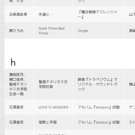
音、さな
ック
『魔法戦隊マジレンジャ
五條真由美
永遠に…
山
ー』
Good Times Bad
郷ひろみ
Single
真
Times
h
濱田菜月、
橋口佳奈、
映画『トラペジウム』オ
聖南テネリタス女
聖南テネリ
リジナル・サウンドトラ
横
学院校歌
タス女学院
ック
生徒一同
花澤香菜
LOVE IS WONDER
アルバム『blossom』収録
ケ
花澤香菜
草原と宇宙
アルバム『blossom』収録
ミ