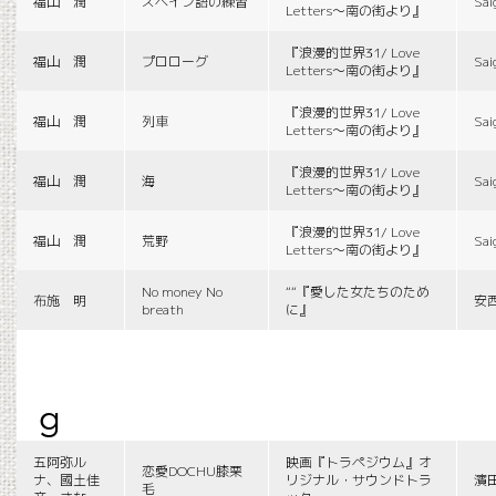
福山 潤
スペイン語の練習
Sai
Letters〜南の街より』
『浪漫的世界31/ Love
福山 潤
プロローグ
Sai
Letters〜南の街より』
『浪漫的世界31/ Love
福山 潤
列車
Sai
Letters〜南の街より』
『浪漫的世界31/ Love
福山 潤
海
Sai
Letters〜南の街より』
『浪漫的世界31/ Love
福山 潤
荒野
Sai
Letters〜南の街より』
No money No
““『愛した女たちのため
布施 明
安
breath
に』
g
五阿弥ル
映画『トラペジウム』オ
恋愛DOCHU膝栗
ナ、國土佳
リジナル・サウンドトラ
濱
毛