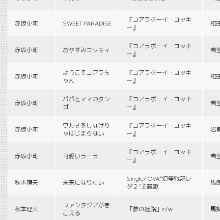
『コアラボーイ・コッキ
赤坂小町
SWEET PARADISE
和
ー』
『コアラボーイ・コッキ
赤坂小町
おやすみコッキィ
岩
ー』
ようこそコアラち
『コアラボーイ・コッキ
赤坂小町
和
ゃん
ー』
パパとママのタン
『コアラボーイ・コッキ
赤坂小町
岩
ゴ
ー』
ワルさをしなけり
『コアラボーイ・コッキ
赤坂小町
岩
ゃはじまらない
ー』
『コアラボーイ・コッキ
赤坂小町
可愛いラーラ
岩
ー』
Single/ OVA“幻夢戦記レ
秋本理央
未来になりたい
馬
ダ２”主題歌
ファンタジアがき
秋本理央
「夢の迷路」c/w
馬
こえる