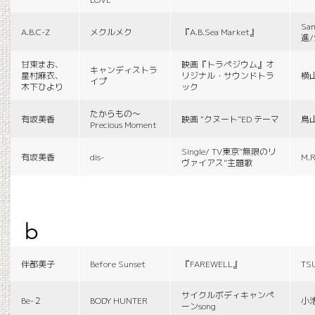
Sa
A.B.C-Z
メクルメク
『A.B.Sea Market』
進/
甘束まお、
映画『トラペジウム』オ
キャンディストラ
星村麻衣、
リジナル・サウンドトラ
横
イプ
木下ひより
ック
たからもの〜
有坂美香
映画 “クヌート”ED テーマ
鳥
Precious Moment
Single/ TV東京“無限のリ
有坂美香
dis-
M.R
ヴァイアス”主題歌
b
伴都美子
Before Sunset
『FAREWELL』
TS
サイクルボディキャンペ
Be-２
BODY HUNTER
小
ーンsong