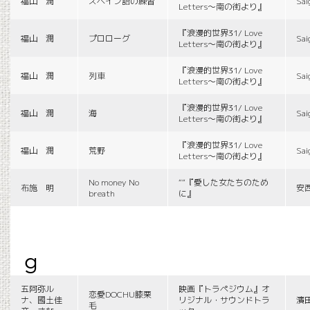
福山 潤
スペイン語の練習
Sai
Letters〜南の街より』
『浪漫的世界31/ Love
福山 潤
プロローグ
Sai
Letters〜南の街より』
『浪漫的世界31/ Love
福山 潤
列車
Sai
Letters〜南の街より』
『浪漫的世界31/ Love
福山 潤
海
Sai
Letters〜南の街より』
『浪漫的世界31/ Love
福山 潤
荒野
Sai
Letters〜南の街より』
No money No
““『愛した女たちのため
布施 明
安
breath
に』
g
五阿弥ル
映画『トラペジウム』オ
恋愛DOCHU膝栗
ナ、國土佳
リジナル・サウンドトラ
濱
毛