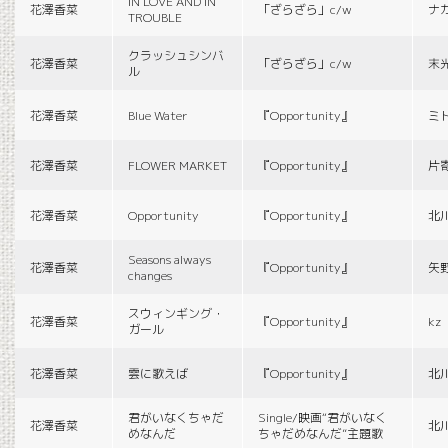
IN LOVE AND IN
花澤香菜
「ざらざら」c/w
ナ
TROUBLE
クラッシュシンバ
花澤香菜
「ざらざら」c/w
末
ル
花澤香菜
Blue Water
『Opportunity』
ミ
花澤香菜
FLOWER MARKET
『Opportunity』
片
花澤香菜
Opportunity
『Opportunity』
北
Seasons always
花澤香菜
『Opportunity』
矢
changes
スウィンギング・
花澤香菜
『Opportunity』
kz
ガール
花澤香菜
雲に歌えば
『Opportunity』
北
君がいなくちゃだ
Single/映画“君がいなく
花澤香菜
北
めなんだ
ちゃだめなんだ”主題歌