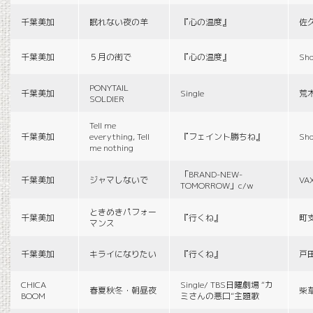
千葉美加
眠れない夜の羊
『心の温度』
佐
千葉美加
５月の街で
『心の温度』
Sho
PONYTAIL
千葉美加
Single
荒
SOLDIER
Tell me
千葉美加
everything, Tell
『フェイント勝ちね』
Sho
me nothing
「BRAND-NEW-
千葉美加
ジャマしないで
VA
TOMORROW」c/w
ときめきパフォー
千葉美加
『行くね』
町
マンス
千葉美加
キライになりたい
『行くね』
戸
CHICA
Single/ TBS日曜劇場 “カ
春夏秋冬・朝昼夜
柴
BOOM
ミさんの悪口”主題歌