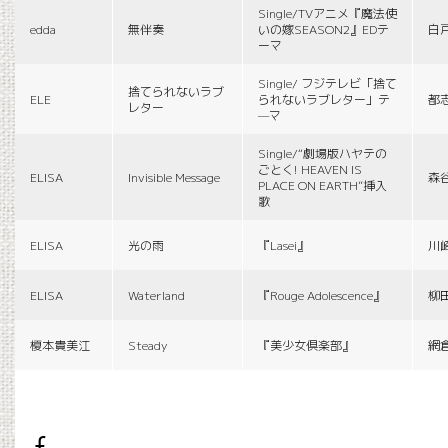
Single/TVアニメ『魔法使
edda
無伴奏
いの嫁SEASON2』EDテ
白
ーマ
Single/ フジテレビ「捨て
捨てられないラブ
ELE
られないラブレター」テ
都
レター
—マ
Single/“劇場版ハヤテの
ごとく! HEAVEN IS
ELISA
Invisible Message
森
PLACE ON EARTH”挿入
歌
ELISA
光の雨
『Lasei』
川
ELISA
Waterland
『Rouge Adolescence』
柳
榎本貴美江
Steady
『美少女倶楽部』
網