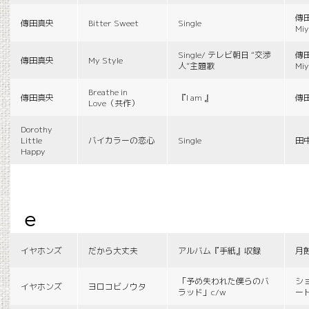
傳田
傳田真央
Bitter Sweet
Single
Miy
Single/ テレビ朝日 “交渉
傳田
傳田真央
My Style
人”主題歌
Miy
Breathe in
傳田真央
『I am 』
傳
Love（共作）
Dorothy
Little
バイカラーの恋心
Single
田
Happy
e
イヤホンズ
だから大丈夫
アルバム『手紙』収録
月
「予め失われた僕らのバ
シ
イヤホンズ
ヨロコビノウタ
ラッド」c/w
ー