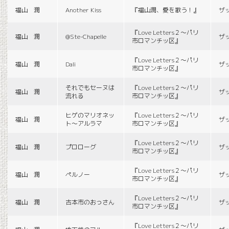
福山 潤
Another Kiss
『福山潤、愛を歌う！』
ザ
『Love Letters２〜パリ
福山 潤
@Ste-Chapelle
ザ
市ロマンチッ区』
『Love Letters２〜パリ
福山 潤
Dali
ザ
市ロマンチッ区』
それでもセーヌは
『Love Letters２〜パリ
福山 潤
ザ
流れる
市ロマンチッ区』
ヒゲのマリオネッ
『Love Letters２〜パリ
福山 潤
ザ
ト〜アルラマ
市ロマンチッ区』
『Love Letters２〜パリ
福山 潤
プロローグ
ザ
市ロマンチッ区』
『Love Letters２〜パリ
福山 潤
ペルノー
ザ
市ロマンチッ区』
『Love Letters２〜パリ
福山 潤
古本市のおっさん
ザ
市ロマンチッ区』
『Love Letters２〜パリ