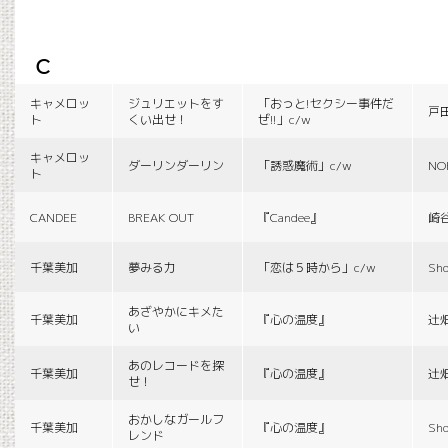
c
キャメロッ
ジュリエットをす
「おっと!セクシー事件だ
戸
ト
くい出せ！
ぜ!!」c/w
キャメロッ
ダーリンダーリン
「誘惑魔術」c/w
NO
ト
CANDEE
BREAK OUT
『Candee』
崎
千葉美加
夢みる力
「恋は５時から」c/w
Sho
あざやかにキメた
千葉美加
『心の温度』
辻
い
あのレコードを探
千葉美加
『心の温度』
辻
せ！
おかしなガールフ
千葉美加
『心の温度』
Sho
レンド