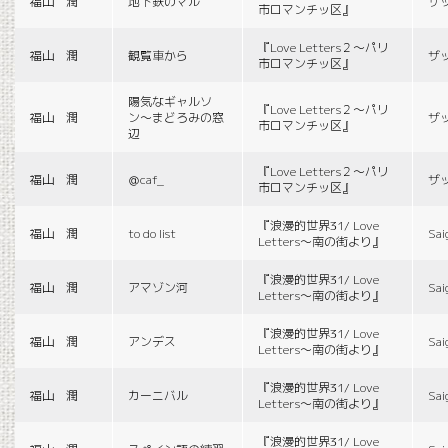
福山 潤
地下鉄のマル
ザ
市ロマンチッ区』
『Love Letters２〜パリ
福山 潤
観覧車から
ザ
市ロマンチッ区』
陽気なギャルソ
『Love Letters２〜パリ
福山 潤
ン〜まどろみの窓
ザ
市ロマンチッ区』
辺
『Love Letters２〜パリ
福山 潤
＠caf_
ザ
市ロマンチッ区』
『浪漫的世界31/ Love
福山 潤
to do list
Sai
Letters〜南の街より』
『浪漫的世界31/ Love
福山 潤
アマゾン河
Sai
Letters〜南の街より』
『浪漫的世界31/ Love
福山 潤
アンデス
Sai
Letters〜南の街より』
『浪漫的世界31/ Love
福山 潤
カーニバル
Sai
Letters〜南の街より』
『浪漫的世界31/ Love