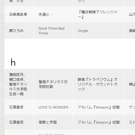
音、さな
ック
『魔法戦隊マジレンジャ
五條真由美
永遠に…
山
ー』
Good Times Bad
郷ひろみ
Single
真
Times
h
濱田菜月、
橋口佳奈、
映画『トラペジウム』オ
聖南テネリタス女
聖南テネリ
リジナル・サウンドトラ
横
学院校歌
タス女学院
ック
生徒一同
花澤香菜
LOVE IS WONDER
アルバム『blossom』収録
ケ
花澤香菜
草原と宇宙
アルバム『blossom』収録
ミ