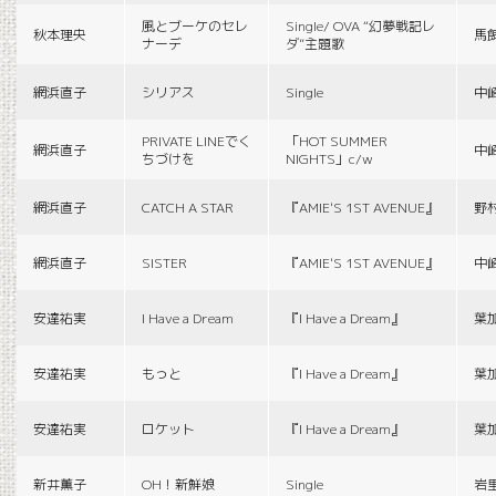
風とブーケのセレ
Single/ OVA “幻夢戦記レ
秋本理央
馬
ナーデ
ダ”主題歌
網浜直子
シリアス
Single
中
PRIVATE LINEでく
「HOT SUMMER
網浜直子
中
ちづけを
NIGHTS」c/w
網浜直子
CATCH A STAR
『AMIE'S 1ST AVENUE』
野
網浜直子
SISTER
『AMIE'S 1ST AVENUE』
中
安達祐実
I Have a Dream
『I Have a Dream』
葉
安達祐実
もっと
『I Have a Dream』
葉
安達祐実
ロケット
『I Have a Dream』
葉
新井薫子
OH！新鮮娘
Single
岩