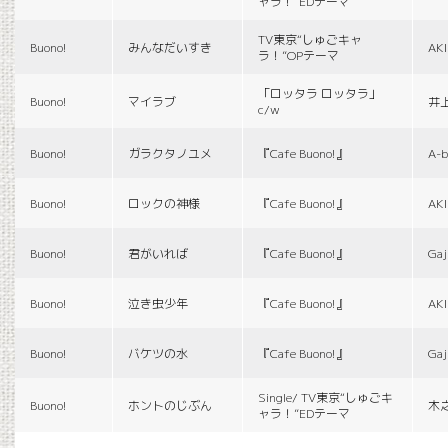
ャラ！”EDテーマ
TV東京“しゅごキャ
Buono!
みんなだいすき
AK
ラ！”OPテーマ
「ロッタラ ロッタラ」
Buono!
マイラブ
井
c/w
Buono!
ガラクタノユメ
『Cafe Buono!』
A-b
Buono!
ロックの神様
『Cafe Buono!』
AK
Buono!
君がいれば
『Cafe Buono!』
Gaj
Buono!
泣き虫少年
『Cafe Buono!』
AK
Buono!
バケツの水
『Cafe Buono!』
Gaj
Single/ TV東京“しゅごキ
Buono!
ホントのじぶん
木
ャラ！”EDテーマ