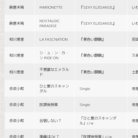
麻倉未稀
MARIONETTE
『SEXY ELEGANSE』
い
NOSTALGIC
麻倉未稀
『SEXY ELEGANSE』
い
PARADISE
相川恵里
LA FASCNATION
『黄色い麒麟』
前
シ・ュ・ン・カ・
相川恵里
『黄色い麒麟』
久
ン RIDE ON
不思議なエメラル
相川恵里
『黄色い麒麟』
土
ド
ひと夏のスキャン
赤坂小町
Single
岩
ダル
赤坂小町
放課後授業
Single
岩
「ひと夏のスキャンダ
赤坂小町
合宿しない？
岩
ル」c/w
赤坂小町
準備はOK？
「放課後授業」c/w
岩