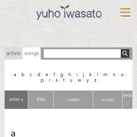
artists
songs
a
b
c
d
e
f
g
h
i
j
k
l
m
n
o
p
r
s
t
u
w
y
z
year
artist
title
notes
music
▼
▽
a