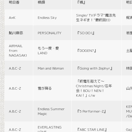
明日香
横顔
『橋』
明
Single/ TVドラマ“魔法先
A×K
Endless Sky
梶
生ネギま！”最終回ED
鮎川麻弥
PERSONALITY
『SO DO I』
岩
AIRMAIL
もう一度・愛
from
『DOGEN?』
土
LAND
NAGASAKI
A.B.C-Z
Man and Woman
『Going with Zephyr』
林
「終電を超えて～
Christmas Night/忘年
A.B.C-Z
雪が降る
山
会！BOU！NEN！
KAI！」c/w
KE
Endless Summer
A.B.C-Z
『5 Performer-Z』
MUS
Magic
/Da
EVERLASTING
A.B.C-Z
『ABC STAR LINE』
Gaj
LOVE