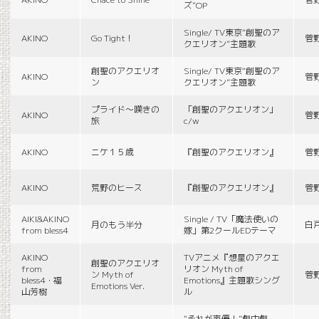
ズ”OP
Single/ TV東京“創聖のア
AKINO
Go Tight！
菅
クエリオン”主題歌
創聖のアクエリオ
Single/ TV東京“創聖のア
AKINO
菅
ン
クエリオン”主題歌
プライド〜嘆きの
「創聖のアクエリオン」
AKINO
菅
旅
c/w
AKINO
ニケ１５歳
『創聖のアクエリオン』
菅
AKINO
荒野のヒース
『創聖のアクエリオン』
菅
AIKI&AKINO
Single / TV「魔法使いの
月のもう半分
白
from bless4
嫁」第2クールEDテーマ
AKINO
TVアニメ『想星のアクエ
創聖のアクエリオ
from
リオン Myth of
ン Myth of
菅
bless4・福
Emotions』主題歌シング
Emotions Ver.
山芳樹
ル
“それが声優！”劇中劇