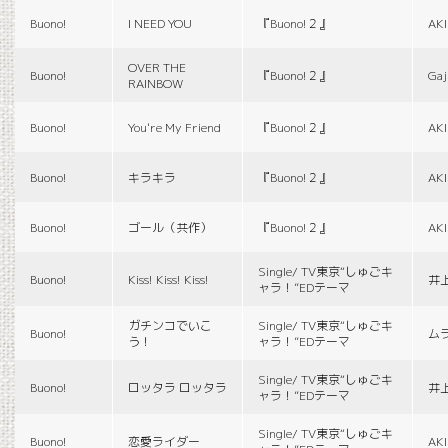
Buono!
I NEED YOU
『Buono!２』
AK
OVER THE
Buono!
『Buono!２』
Gaj
RAINBOW
Buono!
You're My Friend
『Buono!２』
AK
Buono!
キラキラ
『Buono!２』
AK
Buono!
ゴール（共作）
『Buono!２』
AK
Single/ TV東京“しゅごキ
Buono!
Kiss! Kiss! Kiss!
井
ャラ！”EDテーマ
ガチンコでいこ
Single/ TV東京“しゅごキ
Buono!
ム
う！
ャラ！”EDテーマ
Single/ TV東京“しゅごキ
Buono!
ロッタラ ロッタラ
井
ャラ！”EDテーマ
Single/ TV東京“しゅごキ
Buono!
恋愛ライダー
AK