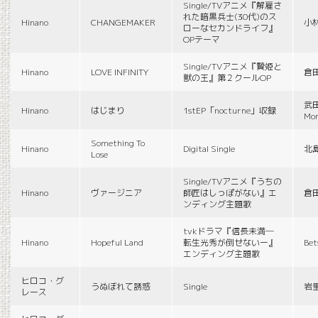
Single/TVアニメ『解雇さ
れた暗黒兵士(30代)のス
Hinano
CHANGEMAKER
小
ローなセカンドライフ』
OPテーマ
Single/TVアニメ『贄姫と
Hinano
LOVE INFINITY
倉
獣の王』第２クールOP
武田
Hinano
はじまり
1stEP「nocturne」収録
Mon
Something To
Hinano
Digital Single
北
Lose
Single/TVアニメ『うちの
Hinano
ヴァージニア
師匠はしっぽがない』エ
倉
ンディング主題歌
tvkドラマ『信長未満―
Hinano
Hopeful Land
転生光秀が倒せないー』
Be
エンディング主題歌
ヒロコ・グ
うぬぼれて誘惑
Single
岩
レース