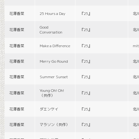
花澤香菜
25 Hours a Day
『25』
北
Good
花澤香菜
『25』
北
Conversation
花澤香菜
Make a Difference
『25』
mit
花澤香菜
Merry Go Round
『25』
北
花澤香菜
Summer Sunset
『25』
北
Young Oh! Oh!
花澤香菜
『25』
北
（共作）
花澤香菜
ダエンケイ
『25』
北
花澤香菜
マラソン（共作）
『25』
北