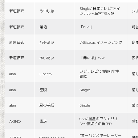
Single/ 日本テレビ“アイ
新垣結衣
うつし絵
ク
シテル〜海容”挿入歌
新垣結衣
巣箱
『hug』
葛
新垣結衣
ハチミツ
赤坂sacas イメージソング
島
新垣結衣
あいたい
「赤い糸」c/w
広
フジテレビ“非婚同盟”主
alan
Liberty
菊
題歌
alan
空唄
Single
菊
alan
風の手紙
Single
菊
OVA“創星のアクエリオ
AKINO
素足
菅
ン〜裏切りの翼”ED
“オーバンスターレーサー
AKINO
Chace to Shine
菅