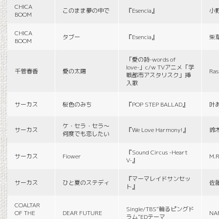
CHICA
このまま夢の中で
『Esencia』
小
BOOM
CHICA
タブー
『Esencia』
柴
BOOM
「愛の詩-words of
love-」c/w TVアニメ「学
千菅春香
愛の太陽
Ras
戦都市アスタリスク」挿
入歌
サーカス
桜色のみち
『POP STEP BALLAD』
叶
ケ・セラ・セラ〜
サーカス
『We Love Harmony!』
鈴
何度でも恋したい
『Sound Circus -Heart
サーカス
Fiower
M.R
V-』
『マーマレイドサンセッ
サーカス
ひと夏のステディ
佐
ト』
COALTAR
Single/TBS“輪るピングド
OF THE
DEAR FUTURE
NA
ラム”EDテーマ