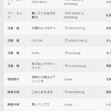
FEED BACK
AN
ス
WOMAN』
アン・ルイ
愛してくれる女を
『MY NAME IS
松
ス
愛せ
WOMAN』
浅香 唯
天使のようなヤツ
『CONTRAST』
和
浅香 唯
CRY ON
『CANDID GIRL』
井
浅香 唯
GOAL
『Rainbow』
井
あぶないサタディ
浅香 唯
『Crystal Eyes』
馬
ナイト
夜明けの雨はピア
相田翔子
Single
羽
ニッシモ
麻倉未稀
ごめんあそばせ
『SNOWBIRD』
筒
麻倉未稀
黒いパンプス
Single
い