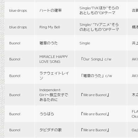
Single/TVKほか“そらの
blue drops
ハートの確率
古
おとしもの”OPテーマ
Single/ “TVアニメ“そら
blue drops
Ring My Bell
橋
のおとしもの”OPテーマ
Buono!
雑草のうた
Single
井
MIRACLE HAPPY
Buono!
「Our Songs」c/w
AK
LOVE SONG
ラナウェイトレイ
Buono!
「雑草のうた」c/w
AK
ン
Independent
Buono!
Girl〜独立女子で
『We are Buono!』
木
あるために
FLA
Buono!
うらはら
『We are Buono!』
Ok
Buono!
タビダチの歌
『We are Buono!』
Gaj