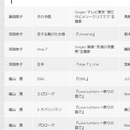
f
Single/ テレビ東京 “君だ
藤田朋子
冬の予感
けにメリークリスマス”主
馬
題歌
深田恭子
恋する胸のため息
『Universe』
朝
Single/ 映画 “死者の学園
深田恭子
How？
織
祭”主題歌
深田恭子
左手
「How？」c/w
宮
福山 潤
OWL
『OWL』
JU
『Love Letters 〜祭りの
福山 潤
エピローグ
Bea
国で』
『Love Letters 〜祭りの
福山 潤
トラベリンマン
磯
国で』
『Love Letters 〜祭りの
福山 潤
プロローグ
Bea
国で』