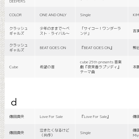
DEEPERS
COLOR
ONE AND ONLY
Single
KI
クラッシュ
少年のままで〜ベ
「サイコー！ワンダーラ
吉
ギャルズ
スト・ライバル〜
ンド」
クラッシュ
BEAT GOES ON
『BEAT GOES ON』
熊
ギャルズ
cube 25th presents 音楽
Cube
希望の音
劇『夜来香ラプソディ』
本
テーマ曲
d
傳田真央
Love For Sale
『Love For Sale』
傳
泣きたくなるけど
傳田
傳田真央
Single
（共作）
Miy