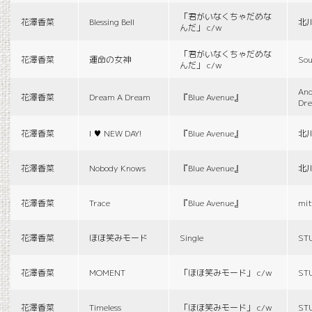
「君がいなくちゃだめな
花澤香菜
Blessing Bell
北
んだ」 c/w
「君がいなくちゃだめな
花澤香菜
運命の女神
Sou
んだ」 c/w
And
花澤香菜
Dream A Dream
『Blue Avenue』
Dr
花澤香菜
I ♥ NEW DAY!
『Blue Avenue』
北
花澤香菜
Nobody Knows
『Blue Avenue』
北
花澤香菜
Trace
『Blue Avenue』
mit
花澤香菜
ほほ笑みモード
Single
ST
花澤香菜
MOMENT
「ほほ笑みモード」 c/w
ST
花澤香菜
Timeless
「ほほ笑みモード」 c/w
ST