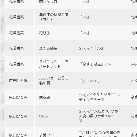
花澤香菜
曖昧な世界
『25』
北
真夜中の秘密会議
花澤香菜
『25』
北
（共作）
花澤香菜
花びら
『25』
北
花澤香菜
恋する惑星
Single／『25』
北
スパニッシュ・ア
花澤香菜
「恋する惑星」c/w
沖
パートメント
ルシファーと言う
原田ひとみ
『glanzend』
と
名の翼
Single/“閃乱カグラ”エン
原田ひとみ
疾走論
奈
ディングテーマ
Single/TVKほか“いつか
原田ひとみ
Once
天魔の黒ウサギ”OPテー
清
マ
TVKほか“いつか天魔の黒
原田ひとみ
求愛リアル
吉