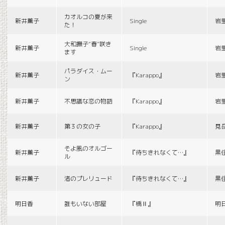
カオルコの夏が来
新井薫子
Single
岩
た！
大和撫子“春”咲き
新井薫子
Single
岩
ます
パラダイス・ムー
新井薫子
『Karappo』
岩
ン
新井薫子
不思議な恋の物語
『Karappo』
岩
新井薫子
第３の女の子
『Karappo』
見
そよ風のオルゴー
新井薫子
『待ちきれなくて…』
黒
ル
新井薫子
渚のプレリュード
『待ちきれなくて…』
黒
明日香
誰もいない部屋
『橋Ⅱ』
明