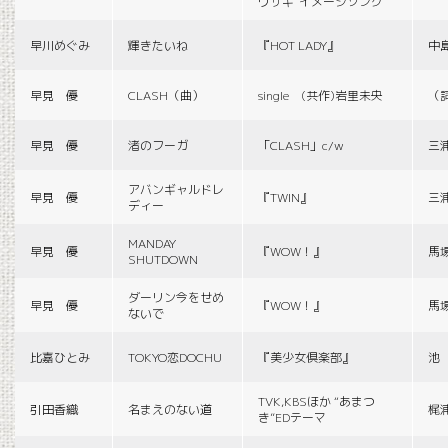
ウサギ”イメージソング
早川めぐみ
輝きたいね
『HOT LADY』
中
早見 優
CLASH（曲）
single (共作)岩里未央
（
早見 優
渚のフーガ
「CLASH」c/w
三
アバンギャルドレ
早見 優
『TWIN』
三
ディー
MANDAY
早見 優
『WOW！』
馬
SHUTDOWN
ダーリン今をせめ
早見 優
『WOW！』
馬
ないで
比嘉ひとみ
TOKYO恋DOCHU
『美少女倶楽部』
池
TVK,KBSほか “あまつ
引田香織
名まえのない道
梶
き”EDテーマ