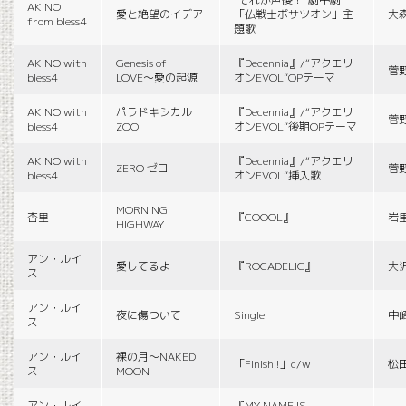
AKINO
愛と絶望のイデア
「仏戦士ボサツオン」主
大
from bless4
題歌
AKINO with
Genesis of
『Decennia』/“アクエリ
菅
bless4
LOVE〜愛の起源
オンEVOL”OPテーマ
AKINO with
パラドキシカル
『Decennia』/“アクエリ
菅
bless4
ZOO
オンEVOL”後期OPテーマ
AKINO with
『Decennia』/“アクエリ
ZERO ゼロ
菅
bless4
オンEVOL”挿入歌
MORNING
杏里
『COOOL』
岩
HIGHWAY
アン・ルイ
愛してるよ
『ROCADELIC』
大
ス
アン・ルイ
夜に傷ついて
Single
中
ス
アン・ルイ
裸の月〜NAKED
「Finish!!」c/w
松
ス
MOON
アン・ルイ
『MY NAME IS