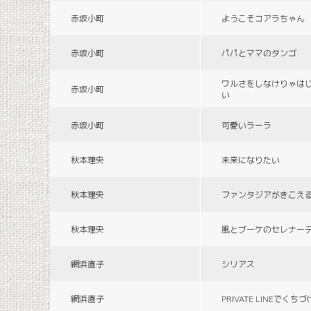
赤坂小町
ようこそコアラちゃん
赤坂小町
パパとママのタンゴ
ワルさをしなけりゃは
赤坂小町
い
赤坂小町
可愛いラーラ
秋本理央
未来になりたい
秋本理央
ファンタジアがきこえ
秋本理央
風とブーケのセレナー
網浜直子
シリアス
網浜直子
PRIVATE LINEでくち