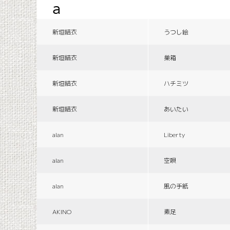
a
新垣結衣
うつし絵
新垣結衣
巣箱
新垣結衣
ハチミツ
新垣結衣
あいたい
alan
Liberty
alan
空唄
alan
風の手紙
AKINO
素足