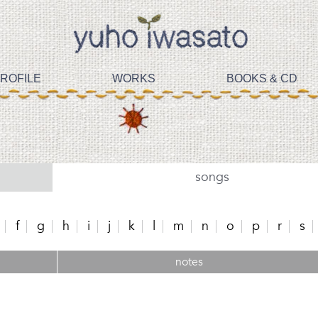
ROFILE
WORKS
BOOKS & CD
songs
f
g
h
i
j
k
l
m
n
o
p
r
s
notes