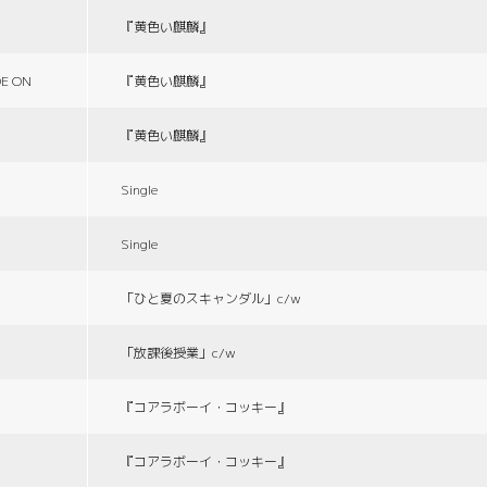
『黄色い麒麟』
E ON
『黄色い麒麟』
『黄色い麒麟』
Single
Single
「ひと夏のスキャンダル」c/w
「放課後授業」c/w
『コアラボーイ・コッキー』
『コアラボーイ・コッキー』