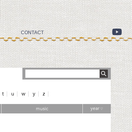
CONTACT
t
u
w
y
z
year
music
▽