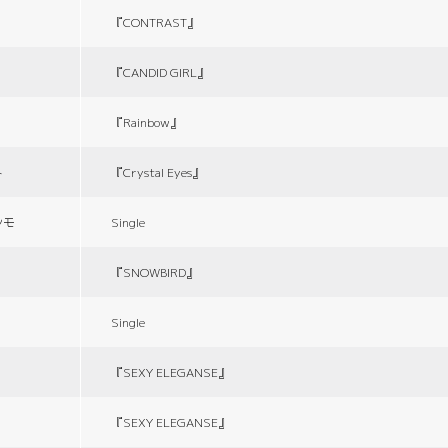
『CONTRAST』
『CANDID GIRL』
『Rainbow』
ト
『Crystal Eyes』
シモ
Single
『SNOWBIRD』
Single
『SEXY ELEGANSE』
『SEXY ELEGANSE』