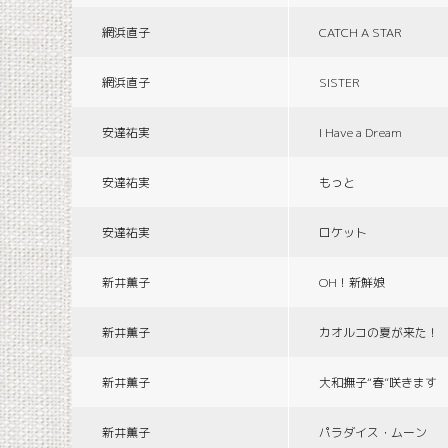
網浜直子
CATCH A STAR
網浜直子
SISTER
安達祐実
I Have a Dream
安達祐実
もっと
安達祐実
ロケット
新井薫子
OH！新鮮娘
新井薫子
カオルコの夏が来た！
新井薫子
大和撫子“春”咲きます
新井薫子
パラダイス・ムーン