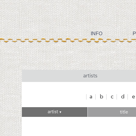
INFO
P
artists
a
b
c
d
e
artist
title
▼