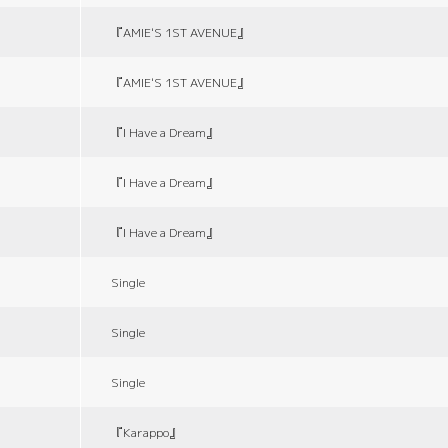
『AMIE'S 1ST AVENUE』
『AMIE'S 1ST AVENUE』
『I Have a Dream』
『I Have a Dream』
『I Have a Dream』
Single
Single
Single
『Karappo』