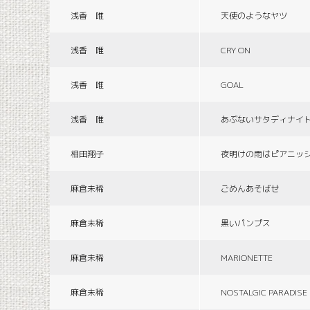
浅香 唯
天使のようなヤツ
浅香 唯
CRY ON
浅香 唯
GOAL
浅香 唯
あぶないサタディナイ
相田翔子
夜明けの雨はピアニッ
麻倉未稀
ごめんあそばせ
麻倉未稀
黒いパンプス
麻倉未稀
MARIONETTE
麻倉未稀
NOSTALGIC PARADISE