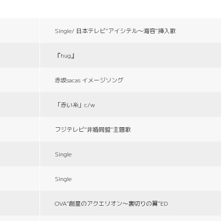
Single/ 日本テレビ“アイシテル〜海容”挿入歌
『hug』
赤坂sacas イメージソング
「赤い糸」c/w
フジテレビ“非婚同盟”主題歌
Single
Single
OVA“創星のアクエリオン〜裏切りの翼”ED