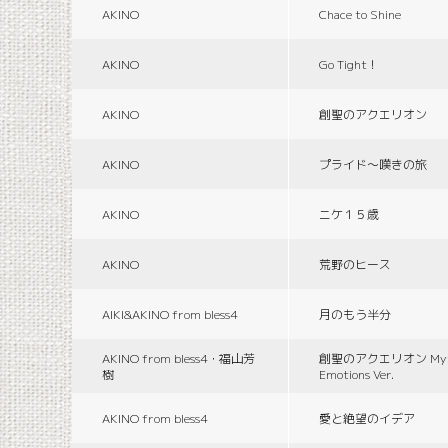
AKINO
Chace to Shine
AKINO
Go Tight！
AKINO
創聖のアクエリオン
AKINO
プライド〜嘆きの旅
AKINO
ニケ１５歳
AKINO
荒野のヒース
AIKI&AKINO from bless4
月のもう半分
AKINO from bless4・福山芳
創聖のアクエリオン Myth
樹
Emotions Ver.
AKINO from bless4
愛と絶望のイデア