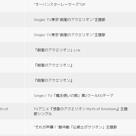
“オーバンスターレーサーズ”OP
Single/ TV東京“創聖のアクエリオン”主題歌
Single/ TV東京“創聖のアクエリオン”主題歌
「創聖のアクエリオン」c/w
『創聖のアクエリオン』
『創聖のアクエリオン』
Single / TV「魔法使いの嫁」第2クールEDテーマ
 of
TVアニメ『想星のアクエリオン Myth of Emotions』主題
歌シングル
“それが声優！”劇中劇「仏戦士ボサツオン」主題歌