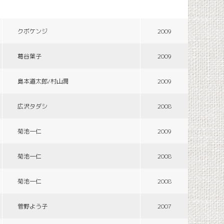
クボケンジ
2009
葛谷葉子
2009
島本道太郎/村山潤
2009
広沢タダシ
2008
菊池一仁
2009
菊池一仁
2008
菊池一仁
2008
菅野よう子
2007