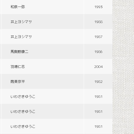
和泉一弥
1993
井上ヨシマサ
1988
井上ヨシマサ
1987
馬飼野康二
1986
羽場仁志
2004
筒美京平
1982
いわさきゆうこ
1981
いわさきゆうこ
1981
いわさきゆうこ
1981