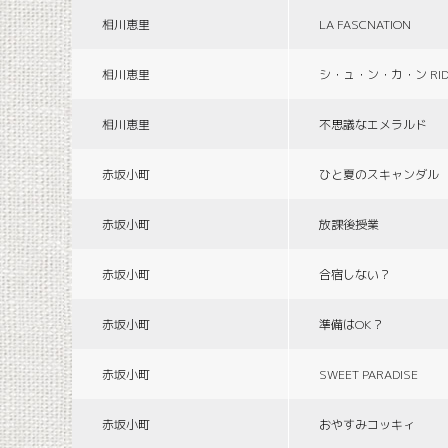
相川恵里
LA FASCNATION
相川恵里
シ・ュ・ン・カ・ン RID
相川恵里
不思議なエメラルド
赤坂小町
ひと夏のスキャンダル
赤坂小町
放課後授業
赤坂小町
合宿しない？
赤坂小町
準備はOK？
赤坂小町
SWEET PARADISE
赤坂小町
おやすみコッキィ