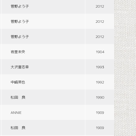
菅野よう子
2012
菅野よう子
2012
菅野よう子
2012
岩里未央
1984
大沢誉志幸
1993
中崎英也
1992
松田 良
1990
ANNIE
1989
松田 良
1989