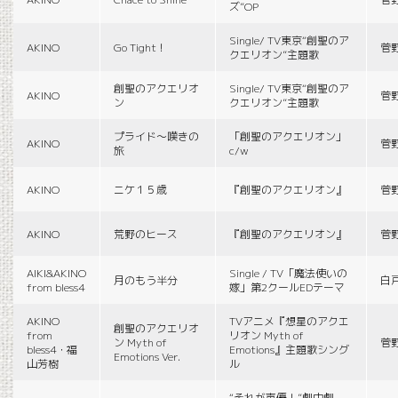
ズ”OP
Single/ TV東京“創聖のア
AKINO
Go Tight！
菅
クエリオン”主題歌
創聖のアクエリオ
Single/ TV東京“創聖のア
AKINO
菅
ン
クエリオン”主題歌
プライド〜嘆きの
「創聖のアクエリオン」
AKINO
菅
旅
c/w
AKINO
ニケ１５歳
『創聖のアクエリオン』
菅
AKINO
荒野のヒース
『創聖のアクエリオン』
菅
AIKI&AKINO
Single / TV「魔法使いの
月のもう半分
白
from bless4
嫁」第2クールEDテーマ
AKINO
TVアニメ『想星のアクエ
創聖のアクエリオ
from
リオン Myth of
ン Myth of
菅
bless4・福
Emotions』主題歌シング
Emotions Ver.
山芳樹
ル
“それが声優！”劇中劇