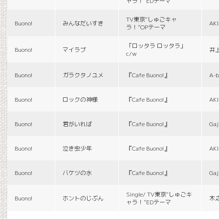
ャラ！”EDテーマ
TV東京“しゅごキャ
Buono!
みんなだいすき
AK
ラ！”OPテーマ
「ロッタラ ロッタラ」
Buono!
マイラブ
井
c/w
Buono!
ガラクタノユメ
『Cafe Buono!』
A-b
Buono!
ロックの神様
『Cafe Buono!』
AK
Buono!
君がいれば
『Cafe Buono!』
Gaj
Buono!
泣き虫少年
『Cafe Buono!』
AK
Buono!
バケツの水
『Cafe Buono!』
Gaj
Single/ TV東京“しゅごキ
Buono!
ホントのじぶん
木
ャラ！”EDテーマ