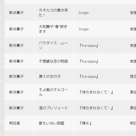
カオルコの夏が来
新井薫子
Single
岩
た！
大和撫子“春”咲き
新井薫子
Single
岩
ます
パラダイス・ムー
新井薫子
『Karappo』
岩
ン
新井薫子
不思議な恋の物語
『Karappo』
岩
新井薫子
第３の女の子
『Karappo』
見
そよ風のオルゴー
新井薫子
『待ちきれなくて…』
黒
ル
新井薫子
渚のプレリュード
『待ちきれなくて…』
黒
明日香
誰もいない部屋
『橋Ⅱ』
明