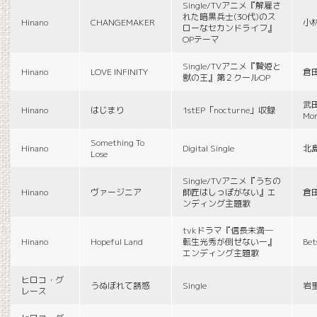
Single/TVアニメ『解雇さ
れた暗黒兵士(30代)のス
Hinano
CHANGEMAKER
小
ローなセカンドライフ』
OPテーマ
Single/TVアニメ『贄姫と
Hinano
LOVE INFINITY
倉
獣の王』第２クールOP
武田
Hinano
はじまり
1stEP「nocturne」収録
Mon
Something To
Hinano
Digital Single
北
Lose
Single/TVアニメ『うちの
Hinano
ヴァージニア
師匠はしっぽがない』エ
倉
ンディング主題歌
tvkドラマ『信長未満―
Hinano
Hopeful Land
転生光秀が倒せないー』
Be
エンディング主題歌
ヒロコ・グ
うぬぼれて誘惑
Single
岩
レース