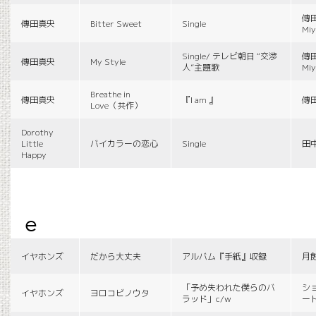
傳田
傳田真央
Bitter Sweet
Single
Miy
Single/ テレビ朝日 “交渉
傳田
傳田真央
My Style
人”主題歌
Miy
Breathe in
傳田真央
『I am 』
傳
Love（共作）
Dorothy
Little
バイカラーの恋心
Single
田
Happy
e
イヤホンズ
だから大丈夫
アルバム『手紙』収録
月
「予め失われた僕らのバ
シ
イヤホンズ
ヨロコビノウタ
ラッド」c/w
ー