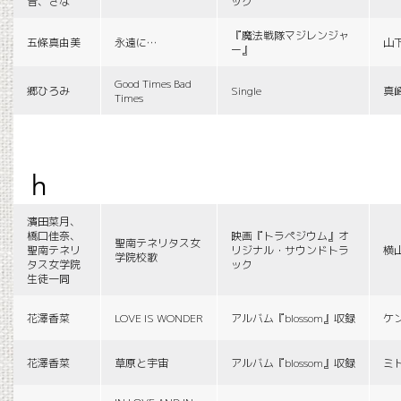
音、さな
ック
『魔法戦隊マジレンジャ
五條真由美
永遠に…
山
ー』
Good Times Bad
郷ひろみ
Single
真
Times
h
濱田菜月、
橋口佳奈、
映画『トラペジウム』オ
聖南テネリタス女
聖南テネリ
リジナル・サウンドトラ
横
学院校歌
タス女学院
ック
生徒一同
花澤香菜
LOVE IS WONDER
アルバム『blossom』収録
ケ
花澤香菜
草原と宇宙
アルバム『blossom』収録
ミ