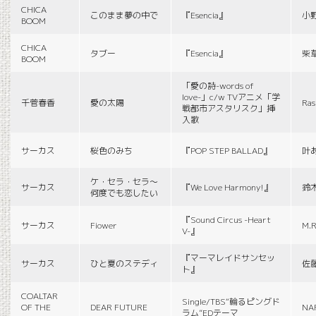
CHICA
このまま夢の中で
『Esencia』
小
BOOM
CHICA
タブー
『Esencia』
柴
BOOM
「愛の詩-words of
love-」c/w TVアニメ「学
千菅春香
愛の太陽
Ras
戦都市アスタリスク」挿
入歌
サーカス
桜色のみち
『POP STEP BALLAD』
叶
ケ・セラ・セラ〜
サーカス
『We Love Harmony!』
鈴
何度でも恋したい
『Sound Circus -Heart
サーカス
Fiower
M.R
V-』
『マーマレイドサンセッ
サーカス
ひと夏のステディ
佐
ト』
COALTAR
Single/TBS“輪るピングド
OF THE
DEAR FUTURE
NA
ラム”EDテーマ