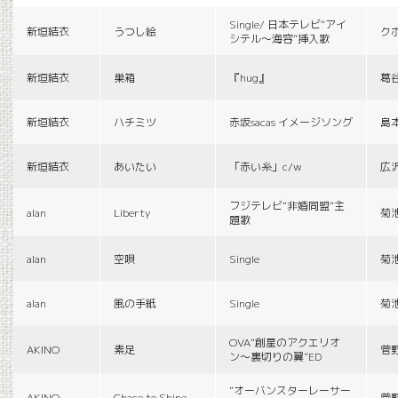
Single/ 日本テレビ“アイ
新垣結衣
うつし絵
ク
シテル〜海容”挿入歌
新垣結衣
巣箱
『hug』
葛
新垣結衣
ハチミツ
赤坂sacas イメージソング
島
新垣結衣
あいたい
「赤い糸」c/w
広
フジテレビ“非婚同盟”主
alan
Liberty
菊
題歌
alan
空唄
Single
菊
alan
風の手紙
Single
菊
OVA“創星のアクエリオ
AKINO
素足
菅
ン〜裏切りの翼”ED
“オーバンスターレーサー
AKINO
Chace to Shine
菅