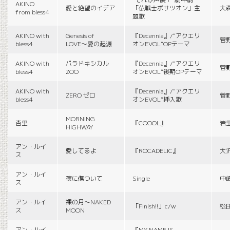
AKINO
愛と絶望のイデア
「仏戦士ボサツオン」主
大
from bless4
題歌
AKINO with
Genesis of
『Decennia』/“アクエリ
菅
bless4
LOVE〜愛の起源
オンEVOL”OPテーマ
AKINO with
パラドキシカル
『Decennia』/“アクエリ
菅
bless4
ZOO
オンEVOL”後期OPテーマ
AKINO with
『Decennia』/“アクエリ
ZERO ゼロ
菅
bless4
オンEVOL”挿入歌
MORNING
杏里
『COOOL』
岩
HIGHWAY
アン・ルイ
愛してるよ
『ROCADELIC』
大
ス
アン・ルイ
夜に傷ついて
Single
中
ス
アン・ルイ
裸の月〜NAKED
「Finish!!」c/w
松
ス
MOON
アン・ルイ
『MY NAME IS