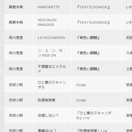
麻倉未稀
MARIONETTE
『SEXY ELEGANSE』
い
NOSTALGIC
麻倉未稀
『SEXY ELEGANSE』
い
PARADISE
相川恵里
LA FASCNATION
『黄色い麒麟』
前
シ・ュ・ン・カ・
相川恵里
『黄色い麒麟』
久
ン RIDE ON
不思議なエメラル
相川恵里
『黄色い麒麟』
土
ド
ひと夏のスキャン
赤坂小町
Single
岩
ダル
赤坂小町
放課後授業
Single
岩
「ひと夏のスキャンダ
赤坂小町
合宿しない？
岩
ル」c/w
赤坂小町
準備はOK？
「放課後授業」c/w
岩