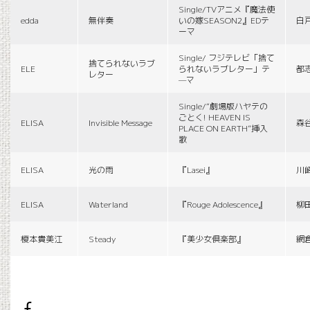
Single/TVアニメ『魔法使
edda
無伴奏
いの嫁SEASON2』EDテ
白
ーマ
Single/ フジテレビ「捨て
捨てられないラブ
ELE
られないラブレター」テ
都
レター
—マ
Single/“劇場版ハヤテの
ごとく! HEAVEN IS
ELISA
Invisible Message
森
PLACE ON EARTH”挿入
歌
ELISA
光の雨
『Lasei』
川
ELISA
Waterland
『Rouge Adolescence』
柳
榎本貴美江
Steady
『美少女倶楽部』
網