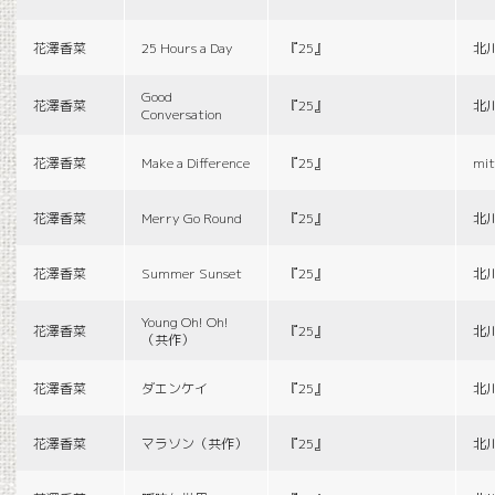
花澤香菜
25 Hours a Day
『25』
北
Good
花澤香菜
『25』
北
Conversation
花澤香菜
Make a Difference
『25』
mit
花澤香菜
Merry Go Round
『25』
北
花澤香菜
Summer Sunset
『25』
北
Young Oh! Oh!
花澤香菜
『25』
北
（共作）
花澤香菜
ダエンケイ
『25』
北
花澤香菜
マラソン（共作）
『25』
北