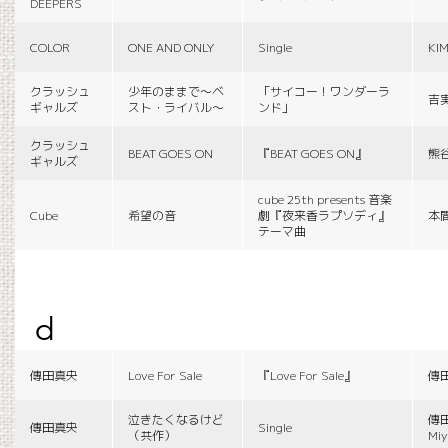
DEEPERS
COLOR
ONE AND ONLY
Single
KI
クラッシュ
少年のままで〜ベ
「サイコー！ワンダーラ
吉
ギャルズ
スト・ライバル〜
ンド」
クラッシュ
BEAT GOES ON
『BEAT GOES ON』
熊
ギャルズ
cube 25th presents 音楽
Cube
希望の音
劇『夜来香ラプソディ』
本
テーマ曲
d
傳田真央
Love For Sale
『Love For Sale』
傳
泣きたくなるけど
傳田
傳田真央
Single
（共作）
Miy