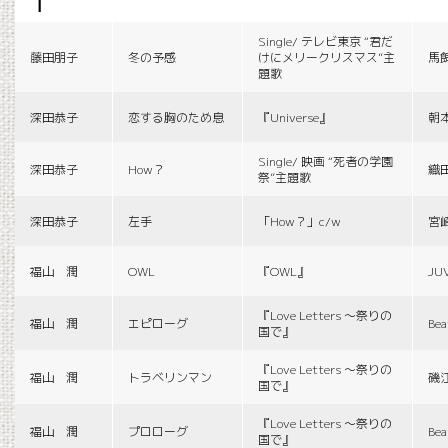
f
Single/ テレビ東京 “君だ
藤田朋子
冬の予感
けにメリークリスマス”主
馬
題歌
深田恭子
恋する胸のため息
『Universe』
朝
Single/ 映画 “死者の学園
深田恭子
How？
織
祭”主題歌
深田恭子
左手
「How？」c/w
宮
福山 潤
OWL
『OWL』
JU
『Love Letters 〜祭りの
福山 潤
エピローグ
Bea
国で』
『Love Letters 〜祭りの
福山 潤
トラベリンマン
磯
国で』
『Love Letters 〜祭りの
福山 潤
プロローグ
Bea
国で』