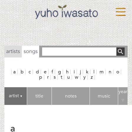
artists
songs
a
b
c
d
e
f
g
h
i
j
k
l
m
n
o
p
r
s
t
u
w
y
z
year
artist
title
notes
music
▼
▽
a