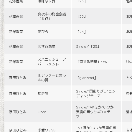
花澤香菜
曖昧な世界
『25』
北
真夜中の秘密会議
花澤香菜
『25』
北
（共作）
花澤香菜
花びら
『25』
北
花澤香菜
恋する惑星
Single／『25』
北
スパニッシュ・ア
花澤香菜
「恋する惑星」c/w
沖
パートメント
ルシファーと言う
原田ひとみ
『glanzend』
と
名の翼
Single/“閃乱カグラ”エン
原田ひとみ
疾走論
奈
ディングテーマ
Single/TVKほか“いつか
原田ひとみ
Once
天魔の黒ウサギ”OPテー
清
マ
TVKほか“いつか天魔の黒
原田ひとみ
求愛リアル
吉