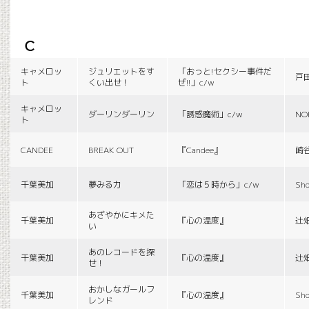
c
キャメロッ
ジュリエットをす
「おっと!セクシー事件だ
戸
ト
くい出せ！
ぜ!!」c/w
キャメロッ
ダーリンダーリン
「誘惑魔術」c/w
NO
ト
CANDEE
BREAK OUT
『Candee』
崎
千葉美加
夢みる力
「恋は５時から」c/w
Sho
あざやかにキメた
千葉美加
『心の温度』
辻
い
あのレコードを探
千葉美加
『心の温度』
辻
せ！
おかしなガールフ
千葉美加
『心の温度』
Sho
レンド