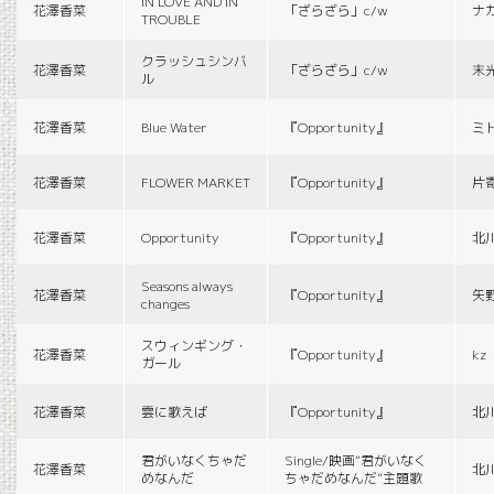
IN LOVE AND IN
花澤香菜
「ざらざら」c/w
ナ
TROUBLE
クラッシュシンバ
花澤香菜
「ざらざら」c/w
末
ル
花澤香菜
Blue Water
『Opportunity』
ミ
花澤香菜
FLOWER MARKET
『Opportunity』
片
花澤香菜
Opportunity
『Opportunity』
北
Seasons always
花澤香菜
『Opportunity』
矢
changes
スウィンギング・
花澤香菜
『Opportunity』
kz
ガール
花澤香菜
雲に歌えば
『Opportunity』
北
君がいなくちゃだ
Single/映画“君がいなく
花澤香菜
北
めなんだ
ちゃだめなんだ”主題歌