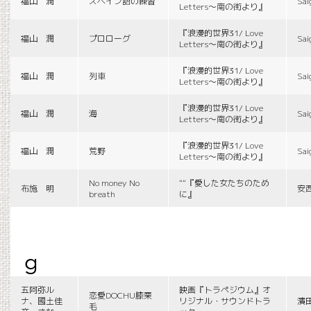
福山 潤
スペイン語の練習
Sai
Letters〜南の街より』
『浪漫的世界31/ Love
福山 潤
プロローグ
Sai
Letters〜南の街より』
『浪漫的世界31/ Love
福山 潤
列車
Sai
Letters〜南の街より』
『浪漫的世界31/ Love
福山 潤
海
Sai
Letters〜南の街より』
『浪漫的世界31/ Love
福山 潤
荒野
Sai
Letters〜南の街より』
No money No
““『愛した女たちのため
布施 明
安
breath
に』
g
五阿弥ル
映画『トラペジウム』オ
恋愛DOCHU膝栗
ナ、國土佳
リジナル・サウンドトラ
濱
毛