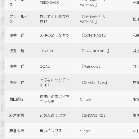
FEED BACK
AN
ス
WOMAN』
アン・ルイ
愛してくれる女を
『MY NAME IS
松
ス
愛せ
WOMAN』
浅香 唯
天使のようなヤツ
『CONTRAST』
和
浅香 唯
CRY ON
『CANDID GIRL』
井
浅香 唯
GOAL
『Rainbow』
井
あぶないサタディ
浅香 唯
『Crystal Eyes』
馬
ナイト
夜明けの雨はピア
相田翔子
Single
羽
ニッシモ
麻倉未稀
ごめんあそばせ
『SNOWBIRD』
筒
麻倉未稀
黒いパンプス
Single
い