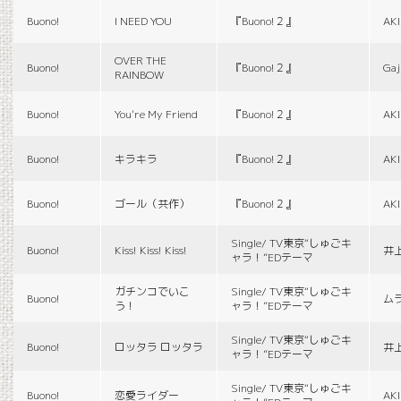
Buono!
I NEED YOU
『Buono!２』
AK
OVER THE
Buono!
『Buono!２』
Gaj
RAINBOW
Buono!
You're My Friend
『Buono!２』
AK
Buono!
キラキラ
『Buono!２』
AK
Buono!
ゴール（共作）
『Buono!２』
AK
Single/ TV東京“しゅごキ
Buono!
Kiss! Kiss! Kiss!
井
ャラ！”EDテーマ
ガチンコでいこ
Single/ TV東京“しゅごキ
Buono!
ム
う！
ャラ！”EDテーマ
Single/ TV東京“しゅごキ
Buono!
ロッタラ ロッタラ
井
ャラ！”EDテーマ
Single/ TV東京“しゅごキ
Buono!
恋愛ライダー
AK