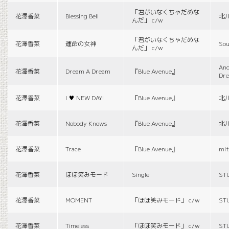
「君がいなくちゃだめな
花澤香菜
Blessing Bell
北
んだ」 c/w
「君がいなくちゃだめな
花澤香菜
運命の女神
Sou
んだ」 c/w
And
花澤香菜
Dream A Dream
『Blue Avenue』
Dr
花澤香菜
I ♥ NEW DAY!
『Blue Avenue』
北
花澤香菜
Nobody Knows
『Blue Avenue』
北
花澤香菜
Trace
『Blue Avenue』
mit
花澤香菜
ほほ笑みモード
Single
ST
花澤香菜
MOMENT
「ほほ笑みモード」 c/w
ST
花澤香菜
Timeless
「ほほ笑みモード」 c/w
ST