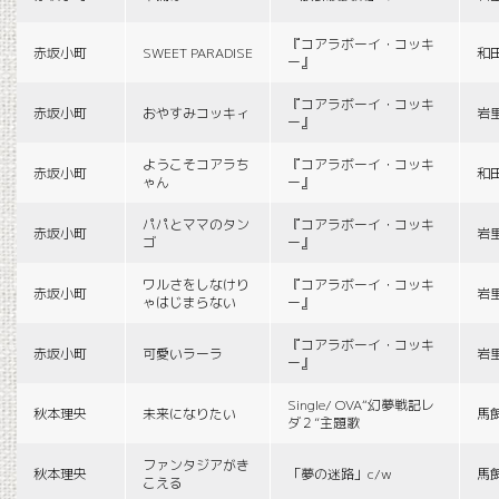
『コアラボーイ・コッキ
赤坂小町
SWEET PARADISE
和
ー』
『コアラボーイ・コッキ
赤坂小町
おやすみコッキィ
岩
ー』
ようこそコアラち
『コアラボーイ・コッキ
赤坂小町
和
ゃん
ー』
パパとママのタン
『コアラボーイ・コッキ
赤坂小町
岩
ゴ
ー』
ワルさをしなけり
『コアラボーイ・コッキ
赤坂小町
岩
ゃはじまらない
ー』
『コアラボーイ・コッキ
赤坂小町
可愛いラーラ
岩
ー』
Single/ OVA“幻夢戦記レ
秋本理央
未来になりたい
馬
ダ２”主題歌
ファンタジアがき
秋本理央
「夢の迷路」c/w
馬
こえる