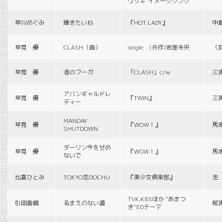
ウサギ”イメージソング
早川めぐみ
輝きたいね
『HOT LADY』
中
早見 優
CLASH（曲）
single (共作)岩里未央
（
早見 優
渚のフーガ
「CLASH」c/w
三
アバンギャルドレ
早見 優
『TWIN』
三
ディー
MANDAY
早見 優
『WOW！』
馬
SHUTDOWN
ダーリン今をせめ
早見 優
『WOW！』
馬
ないで
比嘉ひとみ
TOKYO恋DOCHU
『美少女倶楽部』
池
TVK,KBSほか “あまつ
引田香織
名まえのない道
梶
き”EDテーマ