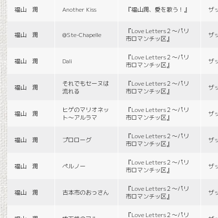
福山 潤
Another Kiss
『福山潤、愛を歌う！』
ザ
『Love Letters２〜パリ
福山 潤
@Ste-Chapelle
ザ
市ロマンチッ区』
『Love Letters２〜パリ
福山 潤
Dali
ザ
市ロマンチッ区』
それでもセーヌは
『Love Letters２〜パリ
福山 潤
ザ
流れる
市ロマンチッ区』
ヒゲのマリオネッ
『Love Letters２〜パリ
福山 潤
ザ
ト〜アルラマ
市ロマンチッ区』
『Love Letters２〜パリ
福山 潤
プロローグ
ザ
市ロマンチッ区』
『Love Letters２〜パリ
福山 潤
ペルノー
ザ
市ロマンチッ区』
『Love Letters２〜パリ
福山 潤
古本市のおっさん
ザ
市ロマンチッ区』
『Love Letters２〜パリ