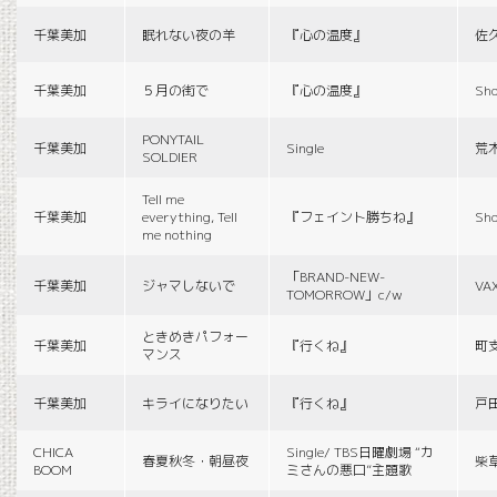
千葉美加
眠れない夜の羊
『心の温度』
佐
千葉美加
５月の街で
『心の温度』
Sho
PONYTAIL
千葉美加
Single
荒
SOLDIER
Tell me
千葉美加
everything, Tell
『フェイント勝ちね』
Sho
me nothing
「BRAND-NEW-
千葉美加
ジャマしないで
VA
TOMORROW」c/w
ときめきパフォー
千葉美加
『行くね』
町
マンス
千葉美加
キライになりたい
『行くね』
戸
CHICA
Single/ TBS日曜劇場 “カ
春夏秋冬・朝昼夜
柴
BOOM
ミさんの悪口”主題歌