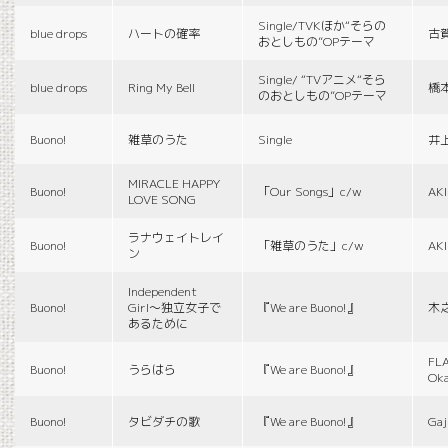
Single/TVKほか“そらの
blue drops
ハートの確率
古
おとしもの”OPテーマ
Single/ “TVアニメ“そら
blue drops
Ring My Bell
橋
のおとしもの”OPテーマ
Buono!
雑草のうた
Single
井
MIRACLE HAPPY
Buono!
「Our Songs」c/w
AK
LOVE SONG
ラナウェイトレイ
Buono!
「雑草のうた」c/w
AK
ン
Independent
Buono!
Girl〜独立女子で
『We are Buono!』
木
あるために
FLA
Buono!
うらはら
『We are Buono!』
Ok
Buono!
タビダチの歌
『We are Buono!』
Gaj