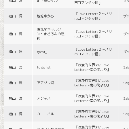
福山 潤
地下鉄のマル
ザ
市ロマンチッ区』
『Love Letters２〜パリ
福山 潤
観覧車から
ザ
市ロマンチッ区』
陽気なギャルソ
『Love Letters２〜パリ
福山 潤
ン〜まどろみの窓
ザ
市ロマンチッ区』
辺
『Love Letters２〜パリ
福山 潤
＠caf_
ザ
市ロマンチッ区』
『浪漫的世界31/ Love
福山 潤
to do list
Sai
Letters〜南の街より』
『浪漫的世界31/ Love
福山 潤
アマゾン河
Sai
Letters〜南の街より』
『浪漫的世界31/ Love
福山 潤
アンデス
Sai
Letters〜南の街より』
『浪漫的世界31/ Love
福山 潤
カーニバル
Sai
Letters〜南の街より』
『浪漫的世界31/ Love