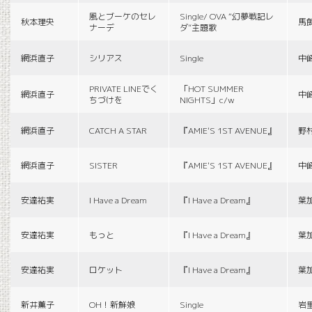
風とブーケのセレ
Single/ OVA “幻夢戦記レ
秋本理央
馬
ナーデ
ダ”主題歌
網浜直子
シリアス
Single
中
PRIVATE LINEでく
「HOT SUMMER
網浜直子
中
ちづけを
NIGHTS」c/w
網浜直子
CATCH A STAR
『AMIE'S 1ST AVENUE』
野
網浜直子
SISTER
『AMIE'S 1ST AVENUE』
中
安達祐実
I Have a Dream
『I Have a Dream』
葉
安達祐実
もっと
『I Have a Dream』
葉
安達祐実
ロケット
『I Have a Dream』
葉
新井薫子
OH！新鮮娘
Single
岩