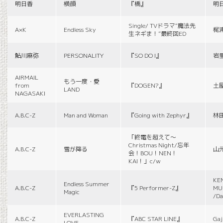
明日香
横顔
『橋』
明
Single/ TVドラマ“魔法先
A×K
Endless Sky
梶
生ネギま！”最終回ED
鮎川麻弥
PERSONALITY
『SO DO I』
岩
AIRMAIL
もう一度・愛
from
『DOGEN?』
土
LAND
NAGASAKI
A.B.C-Z
Man and Woman
『Going with Zephyr』
林
「終電を超えて～
Christmas Night/忘年
A.B.C-Z
雪が降る
山
会！BOU！NEN！
KAI！」c/w
KE
Endless Summer
A.B.C-Z
『5 Performer-Z』
MUS
Magic
/Da
EVERLASTING
A.B.C-Z
『ABC STAR LINE』
Gaj
LOVE