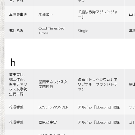
音、さな
ック
『魔法戦隊マジレンジャ
五條真由美
永遠に…
山
ー』
Good Times Bad
郷ひろみ
Single
真
Times
h
濱田菜月、
橋口佳奈、
映画『トラペジウム』オ
聖南テネリタス女
聖南テネリ
リジナル・サウンドトラ
横
学院校歌
タス女学院
ック
生徒一同
花澤香菜
LOVE IS WONDER
アルバム『blossom』収録
ケ
花澤香菜
草原と宇宙
アルバム『blossom』収録
ミ