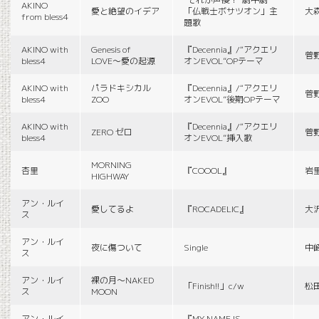
AKINO
愛と絶望のイデア
「仏戦士ボサツオン」主
大
from bless4
題歌
AKINO with
Genesis of
『Decennia』/“アクエリ
菅
bless4
LOVE〜愛の起源
オンEVOL”OPテーマ
AKINO with
パラドキシカル
『Decennia』/“アクエリ
菅
bless4
ZOO
オンEVOL”後期OPテーマ
AKINO with
『Decennia』/“アクエリ
ZERO ゼロ
菅
bless4
オンEVOL”挿入歌
MORNING
杏里
『COOOL』
岩
HIGHWAY
アン・ルイ
愛してるよ
『ROCADELIC』
大
ス
アン・ルイ
夜に傷ついて
Single
中
ス
アン・ルイ
裸の月〜NAKED
「Finish!!」c/w
松
ス
MOON
アン・ルイ
『MY NAME IS