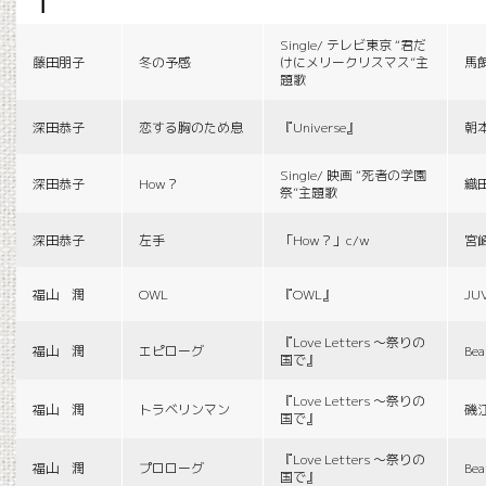
f
Single/ テレビ東京 “君だ
藤田朋子
冬の予感
けにメリークリスマス”主
馬
題歌
深田恭子
恋する胸のため息
『Universe』
朝
Single/ 映画 “死者の学園
深田恭子
How？
織
祭”主題歌
深田恭子
左手
「How？」c/w
宮
福山 潤
OWL
『OWL』
JU
『Love Letters 〜祭りの
福山 潤
エピローグ
Bea
国で』
『Love Letters 〜祭りの
福山 潤
トラベリンマン
磯
国で』
『Love Letters 〜祭りの
福山 潤
プロローグ
Bea
国で』