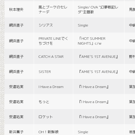
風とブーケのセレ
Single/ OVA “幻夢戦記レ
秋本理央
馬
ナーデ
ダ”主題歌
網浜直子
シリアス
Single
中
PRIVATE LINEでく
「HOT SUMMER
網浜直子
中
ちづけを
NIGHTS」c/w
網浜直子
CATCH A STAR
『AMIE'S 1ST AVENUE』
野
網浜直子
SISTER
『AMIE'S 1ST AVENUE』
中
安達祐実
I Have a Dream
『I Have a Dream』
葉
安達祐実
もっと
『I Have a Dream』
葉
安達祐実
ロケット
『I Have a Dream』
葉
新井薫子
OH！新鮮娘
Single
岩