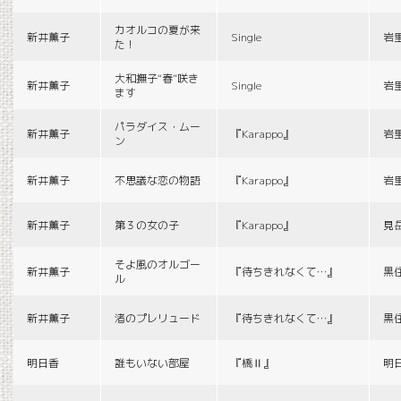
カオルコの夏が来
新井薫子
Single
岩
た！
大和撫子“春”咲き
新井薫子
Single
岩
ます
パラダイス・ムー
新井薫子
『Karappo』
岩
ン
新井薫子
不思議な恋の物語
『Karappo』
岩
新井薫子
第３の女の子
『Karappo』
見
そよ風のオルゴー
新井薫子
『待ちきれなくて…』
黒
ル
新井薫子
渚のプレリュード
『待ちきれなくて…』
黒
明日香
誰もいない部屋
『橋Ⅱ』
明