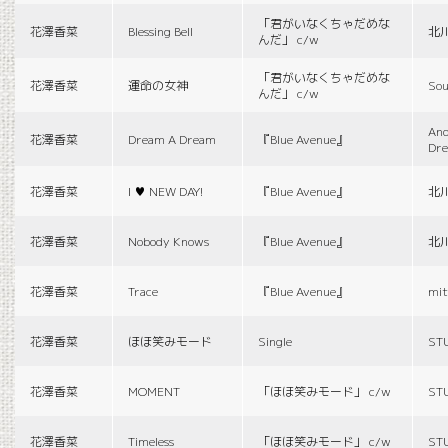
「君がいなくちゃだめな
花澤香菜
Blessing Bell
北
んだ」 c/w
「君がいなくちゃだめな
花澤香菜
運命の女神
Sou
んだ」 c/w
And
花澤香菜
Dream A Dream
『Blue Avenue』
Dr
花澤香菜
I ♥ NEW DAY!
『Blue Avenue』
北
花澤香菜
Nobody Knows
『Blue Avenue』
北
花澤香菜
Trace
『Blue Avenue』
mit
花澤香菜
ほほ笑みモード
Single
ST
花澤香菜
MOMENT
「ほほ笑みモード」 c/w
ST
花澤香菜
Timeless
「ほほ笑みモード」 c/w
ST