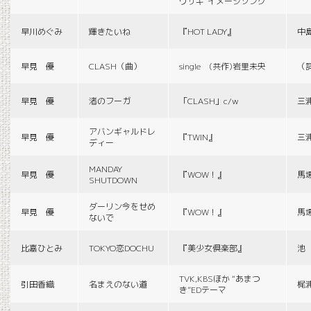
ウサギ”イメージソング
早川めぐみ
輝きたいね
『HOT LADY』
中
早見 優
CLASH（曲）
single (共作)岩里未央
（
早見 優
渚のフーガ
「CLASH」c/w
三
アバンギャルドレ
早見 優
『TWIN』
三
ディー
MANDAY
早見 優
『WOW！』
馬
SHUTDOWN
ダーリン今をせめ
早見 優
『WOW！』
馬
ないで
比嘉ひとみ
TOKYO恋DOCHU
『美少女倶楽部』
池
TVK,KBSほか “あまつ
引田香織
名まえのない道
梶
き”EDテーマ