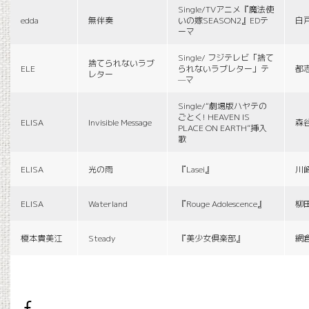
Single/TVアニメ『魔法使
edda
無伴奏
いの嫁SEASON2』EDテ
白
ーマ
Single/ フジテレビ「捨て
捨てられないラブ
ELE
られないラブレター」テ
都
レター
—マ
Single/“劇場版ハヤテの
ごとく! HEAVEN IS
ELISA
Invisible Message
森
PLACE ON EARTH”挿入
歌
ELISA
光の雨
『Lasei』
川
ELISA
Waterland
『Rouge Adolescence』
柳
榎本貴美江
Steady
『美少女倶楽部』
網