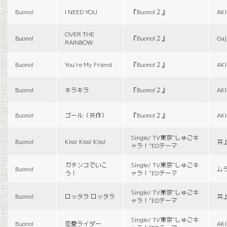
Buono!
I NEED YOU
『Buono!２』
AK
OVER THE
Buono!
『Buono!２』
Gaj
RAINBOW
Buono!
You're My Friend
『Buono!２』
AK
Buono!
キラキラ
『Buono!２』
AK
Buono!
ゴール（共作）
『Buono!２』
AK
Single/ TV東京“しゅごキ
Buono!
Kiss! Kiss! Kiss!
井
ャラ！”EDテーマ
ガチンコでいこ
Single/ TV東京“しゅごキ
Buono!
ム
う！
ャラ！”EDテーマ
Single/ TV東京“しゅごキ
Buono!
ロッタラ ロッタラ
井
ャラ！”EDテーマ
Single/ TV東京“しゅごキ
Buono!
恋愛ライダー
AK