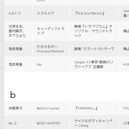
Sa
A.B.C-Z
メクルメク
『A.B.Sea Market』
進/
甘束まお、
映画『トラペジウム』オ
キャンディストラ
星村麻衣、
リジナル・サウンドトラ
横
イプ
木下ひより
ック
たからもの〜
有坂美香
映画 “クヌート”ED テーマ
鳥
Precious Moment
Single/ TV東京“無限のリ
有坂美香
dis-
M.R
ヴァイアス”主題歌
b
伴都美子
Before Sunset
『FAREWELL』
TS
サイクルボディキャンペ
Be-２
BODY HUNTER
小
ーンsong