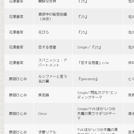
花澤香菜
曖昧な世界
『25』
北
真夜中の秘密会議
花澤香菜
『25』
北
（共作）
花澤香菜
花びら
『25』
北
花澤香菜
恋する惑星
Single／『25』
北
スパニッシュ・ア
花澤香菜
「恋する惑星」c/w
沖
パートメント
ルシファーと言う
原田ひとみ
『glanzend』
と
名の翼
Single/“閃乱カグラ”エン
原田ひとみ
疾走論
奈
ディングテーマ
Single/TVKほか“いつか
原田ひとみ
Once
天魔の黒ウサギ”OPテー
清
マ
TVKほか“いつか天魔の黒
原田ひとみ
求愛リアル
吉