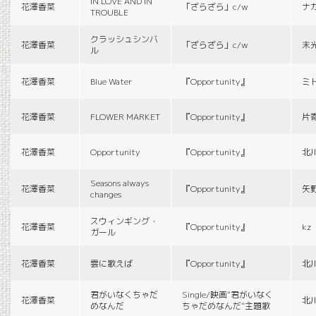
IN LOVE AND IN
花澤香菜
「ざらざら」c/w
ナ
TROUBLE
クラッシュシンバ
花澤香菜
「ざらざら」c/w
末
ル
花澤香菜
Blue Water
『Opportunity』
ミ
花澤香菜
FLOWER MARKET
『Opportunity』
片
花澤香菜
Opportunity
『Opportunity』
北
Seasons always
花澤香菜
『Opportunity』
矢
changes
スウィンギング・
花澤香菜
『Opportunity』
kz
ガール
花澤香菜
雲に歌えば
『Opportunity』
北
君がいなくちゃだ
Single/映画“君がいなく
花澤香菜
北
めなんだ
ちゃだめなんだ”主題歌