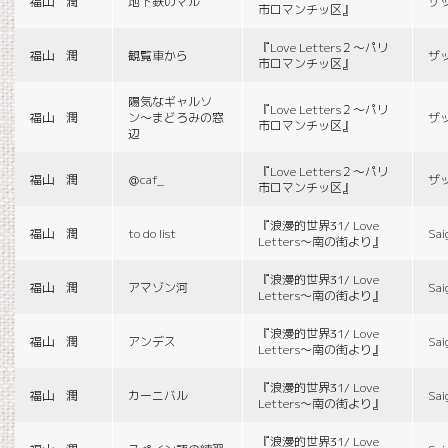
福山 潤
地下鉄のマル
ザ
市ロマンチッ区』
『Love Letters２〜パリ
福山 潤
観覧車から
ザ
市ロマンチッ区』
陽気なギャルソ
『Love Letters２〜パリ
福山 潤
ン〜まどろみの窓
ザ
市ロマンチッ区』
辺
『Love Letters２〜パリ
福山 潤
＠caf_
ザ
市ロマンチッ区』
『浪漫的世界31/ Love
福山 潤
to do list
Sai
Letters〜南の街より』
『浪漫的世界31/ Love
福山 潤
アマゾン河
Sai
Letters〜南の街より』
『浪漫的世界31/ Love
福山 潤
アンデス
Sai
Letters〜南の街より』
『浪漫的世界31/ Love
福山 潤
カーニバル
Sai
Letters〜南の街より』
『浪漫的世界31/ Love