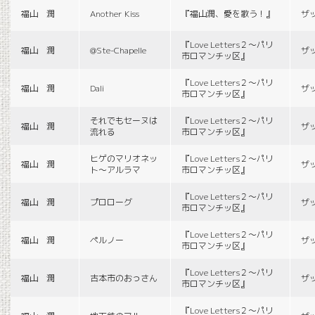
福山 潤
Another Kiss
『福山潤、愛を歌う！』
ザ
『Love Letters２〜パリ
福山 潤
@Ste-Chapelle
ザ
市ロマンチッ区』
『Love Letters２〜パリ
福山 潤
Dali
ザ
市ロマンチッ区』
それでもセーヌは
『Love Letters２〜パリ
福山 潤
ザ
流れる
市ロマンチッ区』
ヒゲのマリオネッ
『Love Letters２〜パリ
福山 潤
ザ
ト〜アルラマ
市ロマンチッ区』
『Love Letters２〜パリ
福山 潤
プロローグ
ザ
市ロマンチッ区』
『Love Letters２〜パリ
福山 潤
ペルノー
ザ
市ロマンチッ区』
『Love Letters２〜パリ
福山 潤
古本市のおっさん
ザ
市ロマンチッ区』
『Love Letters２〜パリ