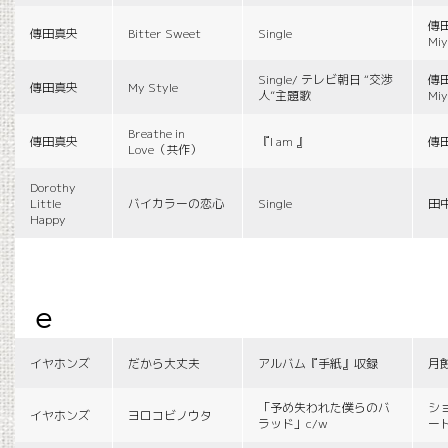
傳田
傳田真央
Bitter Sweet
Single
Miy
Single/ テレビ朝日 “交渉
傳田
傳田真央
My Style
人”主題歌
Miy
Breathe in
傳田真央
『I am 』
傳
Love（共作）
Dorothy
Little
バイカラーの恋心
Single
田
Happy
e
イヤホンズ
だから大丈夫
アルバム『手紙』収録
月
「予め失われた僕らのバ
シ
イヤホンズ
ヨロコビノウタ
ラッド」c/w
ー