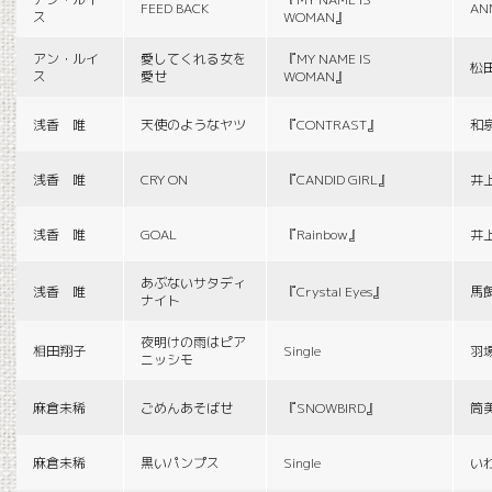
FEED BACK
AN
ス
WOMAN』
アン・ルイ
愛してくれる女を
『MY NAME IS
松
ス
愛せ
WOMAN』
浅香 唯
天使のようなヤツ
『CONTRAST』
和
浅香 唯
CRY ON
『CANDID GIRL』
井
浅香 唯
GOAL
『Rainbow』
井
あぶないサタディ
浅香 唯
『Crystal Eyes』
馬
ナイト
夜明けの雨はピア
相田翔子
Single
羽
ニッシモ
麻倉未稀
ごめんあそばせ
『SNOWBIRD』
筒
麻倉未稀
黒いパンプス
Single
い