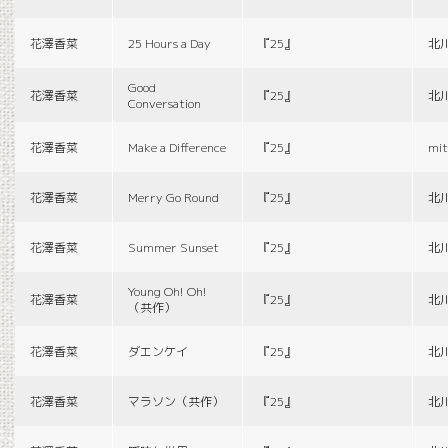
花澤香菜
25 Hours a Day
『25』
北
Good
花澤香菜
『25』
北
Conversation
花澤香菜
Make a Difference
『25』
mit
花澤香菜
Merry Go Round
『25』
北
花澤香菜
Summer Sunset
『25』
北
Young Oh! Oh!
花澤香菜
『25』
北
（共作）
花澤香菜
ダエンケイ
『25』
北
花澤香菜
マラソン（共作）
『25』
北