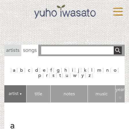
artists
songs
a
b
c
d
e
f
g
h
i
j
k
l
m
n
o
p
r
s
t
u
w
y
z
year
artist
title
notes
music
▼
▽
a