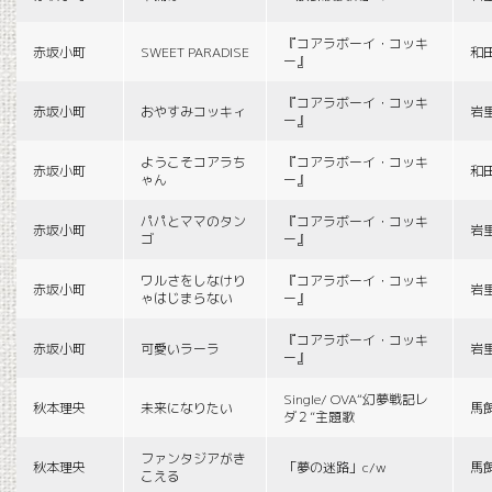
『コアラボーイ・コッキ
赤坂小町
SWEET PARADISE
和
ー』
『コアラボーイ・コッキ
赤坂小町
おやすみコッキィ
岩
ー』
ようこそコアラち
『コアラボーイ・コッキ
赤坂小町
和
ゃん
ー』
パパとママのタン
『コアラボーイ・コッキ
赤坂小町
岩
ゴ
ー』
ワルさをしなけり
『コアラボーイ・コッキ
赤坂小町
岩
ゃはじまらない
ー』
『コアラボーイ・コッキ
赤坂小町
可愛いラーラ
岩
ー』
Single/ OVA“幻夢戦記レ
秋本理央
未来になりたい
馬
ダ２”主題歌
ファンタジアがき
秋本理央
「夢の迷路」c/w
馬
こえる