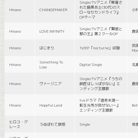
Single/TVアニメ『解雇さ
れた暗黒兵士(30代)のス
Hinano
CHANGEMAKER
小
ローなセカンドライフ』
OPテーマ
Single/TVアニメ『贄姫と
Hinano
LOVE INFINITY
倉
獣の王』第２クールOP
武田
Hinano
はじまり
1stEP「nocturne」収録
Mon
Something To
Hinano
Digital Single
北
Lose
Single/TVアニメ『うちの
Hinano
ヴァージニア
師匠はしっぽがない』エ
倉
ンディング主題歌
tvkドラマ『信長未満―
Hinano
Hopeful Land
転生光秀が倒せないー』
Be
エンディング主題歌
ヒロコ・グ
うぬぼれて誘惑
Single
岩
レース