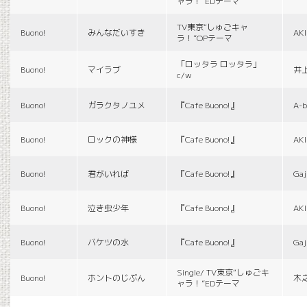
ャラ！”EDテーマ
TV東京“しゅごキャ
Buono!
みんなだいすき
AK
ラ！”OPテーマ
「ロッタラ ロッタラ」
Buono!
マイラブ
井
c/w
Buono!
ガラクタノユメ
『Cafe Buono!』
A-b
Buono!
ロックの神様
『Cafe Buono!』
AK
Buono!
君がいれば
『Cafe Buono!』
Gaj
Buono!
泣き虫少年
『Cafe Buono!』
AK
Buono!
バケツの水
『Cafe Buono!』
Gaj
Single/ TV東京“しゅごキ
Buono!
ホントのじぶん
木
ャラ！”EDテーマ