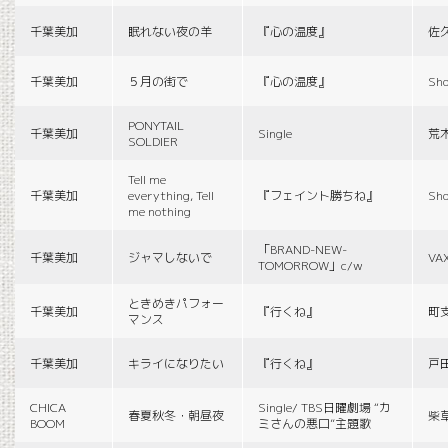
千葉美加
眠れない夜の羊
『心の温度』
佐
千葉美加
５月の街で
『心の温度』
Sho
PONYTAIL
千葉美加
Single
荒
SOLDIER
Tell me
千葉美加
everything, Tell
『フェイント勝ちね』
Sho
me nothing
「BRAND-NEW-
千葉美加
ジャマしないで
VA
TOMORROW」c/w
ときめきパフォー
千葉美加
『行くね』
町
マンス
千葉美加
キライになりたい
『行くね』
戸
CHICA
Single/ TBS日曜劇場 “カ
春夏秋冬・朝昼夜
柴
BOOM
ミさんの悪口”主題歌