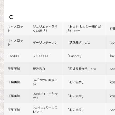
c
キャメロッ
ジュリエットをす
「おっと!セクシー事件だ
戸
ト
くい出せ！
ぜ!!」c/w
キャメロッ
ダーリンダーリン
「誘惑魔術」c/w
NO
ト
CANDEE
BREAK OUT
『Candee』
崎
千葉美加
夢みる力
「恋は５時から」c/w
Sho
あざやかにキメた
千葉美加
『心の温度』
辻
い
あのレコードを探
千葉美加
『心の温度』
辻
せ！
おかしなガールフ
千葉美加
『心の温度』
Sho
レンド