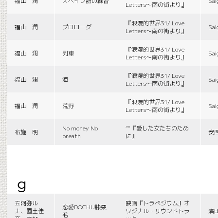
福山 潤
スペイン語の練習
Sai
Letters〜南の街より』
『浪漫的世界31/ Love
福山 潤
プロローグ
Sai
Letters〜南の街より』
『浪漫的世界31/ Love
福山 潤
列車
Sai
Letters〜南の街より』
『浪漫的世界31/ Love
福山 潤
海
Sai
Letters〜南の街より』
『浪漫的世界31/ Love
福山 潤
荒野
Sai
Letters〜南の街より』
No money No
““『愛した女たちのため
布施 明
安
breath
に』
g
五阿弥ル
映画『トラペジウム』オ
恋愛DOCHU膝栗
ナ、國土佳
リジナル・サウンドトラ
濱
毛