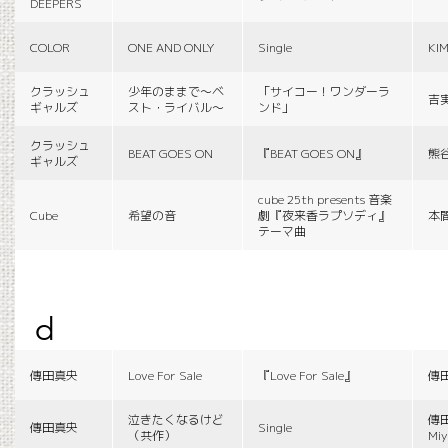
DEEPERS
COLOR
ONE AND ONLY
Single
KI
クラッシュ
少年のままで〜ベ
「サイコー！ワンダーラ
吉
ギャルズ
スト・ライバル〜
ンド」
クラッシュ
BEAT GOES ON
『BEAT GOES ON』
熊
ギャルズ
cube 25th presents 音楽
Cube
希望の音
劇『夜来香ラプソディ』
本
テーマ曲
d
傳田真央
Love For Sale
『Love For Sale』
傳
泣きたくなるけど
傳田
傳田真央
Single
（共作）
Miy