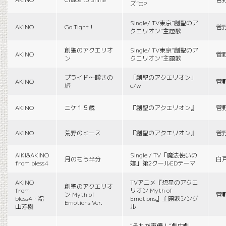
ズ”OP
Single/ TV東京“創聖のア
AKINO
Go Tight！
菅
クエリオン”主題歌
創聖のアクエリオ
Single/ TV東京“創聖のア
AKINO
菅
ン
クエリオン”主題歌
プライド〜嘆きの
「創聖のアクエリオン」
AKINO
菅
旅
c/w
AKINO
ニケ１５歳
『創聖のアクエリオン』
菅
AKINO
荒野のヒース
『創聖のアクエリオン』
菅
AIKI&AKINO
Single / TV「魔法使いの
月のもう半分
白
from bless4
嫁」第2クールEDテーマ
AKINO
TVアニメ『想星のアクエ
創聖のアクエリオ
from
リオン Myth of
ン Myth of
菅
bless4・福
Emotions』主題歌シング
Emotions Ver.
山芳樹
ル
“それが声優！”劇中劇