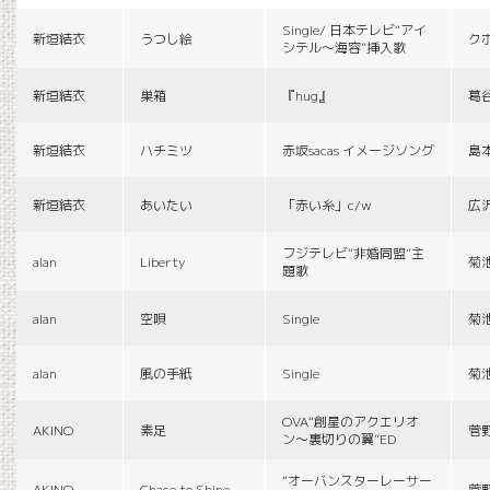
Single/ 日本テレビ“アイ
新垣結衣
うつし絵
ク
シテル〜海容”挿入歌
新垣結衣
巣箱
『hug』
葛
新垣結衣
ハチミツ
赤坂sacas イメージソング
島
新垣結衣
あいたい
「赤い糸」c/w
広
フジテレビ“非婚同盟”主
alan
Liberty
菊
題歌
alan
空唄
Single
菊
alan
風の手紙
Single
菊
OVA“創星のアクエリオ
AKINO
素足
菅
ン〜裏切りの翼”ED
“オーバンスターレーサー
AKINO
Chace to Shine
菅