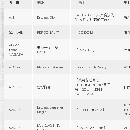
明日香
横顔
『橋』
明
Single/ TVドラマ“魔法先
A×K
Endless Sky
梶
生ネギま！”最終回ED
鮎川麻弥
PERSONALITY
『SO DO I』
岩
AIRMAIL
もう一度・愛
from
『DOGEN?』
土
LAND
NAGASAKI
A.B.C-Z
Man and Woman
『Going with Zephyr』
林
「終電を超えて～
Christmas Night/忘年
A.B.C-Z
雪が降る
山
会！BOU！NEN！
KAI！」c/w
KE
Endless Summer
A.B.C-Z
『5 Performer-Z』
MUS
Magic
/Da
EVERLASTING
A.B.C-Z
『ABC STAR LINE』
Gaj
LOVE