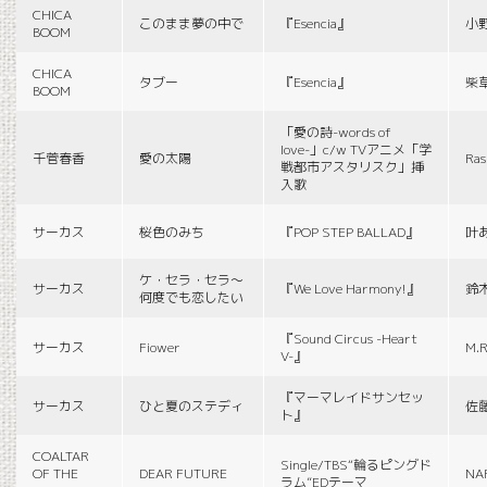
CHICA
このまま夢の中で
『Esencia』
小
BOOM
CHICA
タブー
『Esencia』
柴
BOOM
「愛の詩-words of
love-」c/w TVアニメ「学
千菅春香
愛の太陽
Ras
戦都市アスタリスク」挿
入歌
サーカス
桜色のみち
『POP STEP BALLAD』
叶
ケ・セラ・セラ〜
サーカス
『We Love Harmony!』
鈴
何度でも恋したい
『Sound Circus -Heart
サーカス
Fiower
M.R
V-』
『マーマレイドサンセッ
サーカス
ひと夏のステディ
佐
ト』
COALTAR
Single/TBS“輪るピングド
OF THE
DEAR FUTURE
NA
ラム”EDテーマ