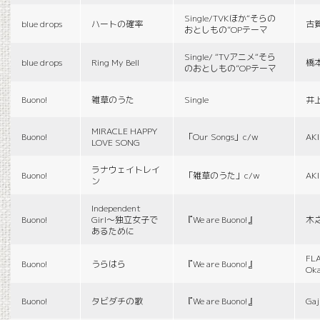
Single/TVKほか“そらの
blue drops
ハートの確率
古
おとしもの”OPテーマ
Single/ “TVアニメ“そら
blue drops
Ring My Bell
橋
のおとしもの”OPテーマ
Buono!
雑草のうた
Single
井
MIRACLE HAPPY
Buono!
「Our Songs」c/w
AK
LOVE SONG
ラナウェイトレイ
Buono!
「雑草のうた」c/w
AK
ン
Independent
Buono!
Girl〜独立女子で
『We are Buono!』
木
あるために
FLA
Buono!
うらはら
『We are Buono!』
Ok
Buono!
タビダチの歌
『We are Buono!』
Gaj