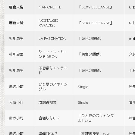
麻倉未稀
MARIONETTE
『SEXY ELEGANSE』
い
NOSTALGIC
麻倉未稀
『SEXY ELEGANSE』
い
PARADISE
相川恵里
LA FASCNATION
『黄色い麒麟』
前
シ・ュ・ン・カ・
相川恵里
『黄色い麒麟』
久
ン RIDE ON
不思議なエメラル
相川恵里
『黄色い麒麟』
土
ド
ひと夏のスキャン
赤坂小町
Single
岩
ダル
赤坂小町
放課後授業
Single
岩
「ひと夏のスキャンダ
赤坂小町
合宿しない？
岩
ル」c/w
赤坂小町
準備はOK？
「放課後授業」c/w
岩