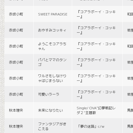
『コアラボーイ・コッキ
赤坂小町
SWEET PARADISE
和
ー』
『コアラボーイ・コッキ
赤坂小町
おやすみコッキィ
岩
ー』
ようこそコアラち
『コアラボーイ・コッキ
赤坂小町
和
ゃん
ー』
パパとママのタン
『コアラボーイ・コッキ
赤坂小町
岩
ゴ
ー』
ワルさをしなけり
『コアラボーイ・コッキ
赤坂小町
岩
ゃはじまらない
ー』
『コアラボーイ・コッキ
赤坂小町
可愛いラーラ
岩
ー』
Single/ OVA“幻夢戦記レ
秋本理央
未来になりたい
馬
ダ２”主題歌
ファンタジアがき
秋本理央
「夢の迷路」c/w
馬
こえる