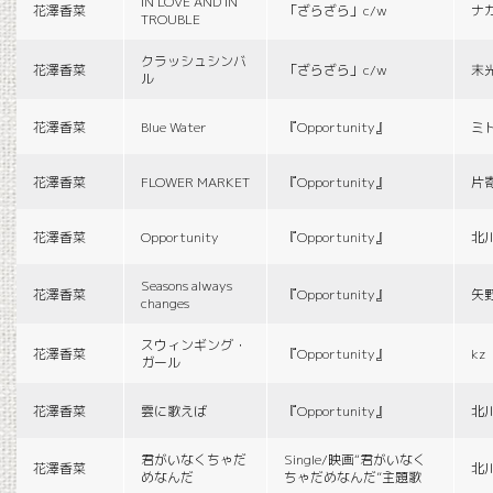
IN LOVE AND IN
花澤香菜
「ざらざら」c/w
ナ
TROUBLE
クラッシュシンバ
花澤香菜
「ざらざら」c/w
末
ル
花澤香菜
Blue Water
『Opportunity』
ミ
花澤香菜
FLOWER MARKET
『Opportunity』
片
花澤香菜
Opportunity
『Opportunity』
北
Seasons always
花澤香菜
『Opportunity』
矢
changes
スウィンギング・
花澤香菜
『Opportunity』
kz
ガール
花澤香菜
雲に歌えば
『Opportunity』
北
君がいなくちゃだ
Single/映画“君がいなく
花澤香菜
北
めなんだ
ちゃだめなんだ”主題歌