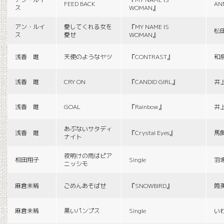
FEED BACK
AN
ス
WOMAN』
アン・ルイ
愛してくれる女を
『MY NAME IS
松
ス
愛せ
WOMAN』
浅香 唯
天使のようなヤツ
『CONTRAST』
和
浅香 唯
CRY ON
『CANDID GIRL』
井
浅香 唯
GOAL
『Rainbow』
井
あぶないサタディ
浅香 唯
『Crystal Eyes』
馬
ナイト
夜明けの雨はピア
相田翔子
Single
羽
ニッシモ
麻倉未稀
ごめんあそばせ
『SNOWBIRD』
筒
麻倉未稀
黒いパンプス
Single
い