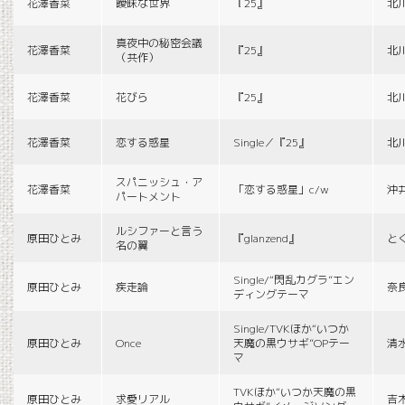
花澤香菜
曖昧な世界
『25』
北
真夜中の秘密会議
花澤香菜
『25』
北
（共作）
花澤香菜
花びら
『25』
北
花澤香菜
恋する惑星
Single／『25』
北
スパニッシュ・ア
花澤香菜
「恋する惑星」c/w
沖
パートメント
ルシファーと言う
原田ひとみ
『glanzend』
と
名の翼
Single/“閃乱カグラ”エン
原田ひとみ
疾走論
奈
ディングテーマ
Single/TVKほか“いつか
原田ひとみ
Once
天魔の黒ウサギ”OPテー
清
マ
TVKほか“いつか天魔の黒
原田ひとみ
求愛リアル
吉