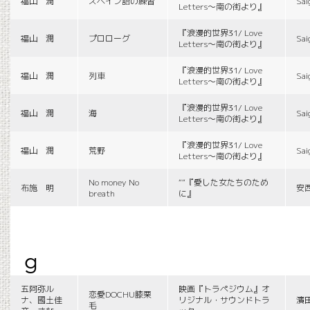
福山 潤
スペイン語の練習
Sai
Letters〜南の街より』
『浪漫的世界31/ Love
福山 潤
プロローグ
Sai
Letters〜南の街より』
『浪漫的世界31/ Love
福山 潤
列車
Sai
Letters〜南の街より』
『浪漫的世界31/ Love
福山 潤
海
Sai
Letters〜南の街より』
『浪漫的世界31/ Love
福山 潤
荒野
Sai
Letters〜南の街より』
No money No
““『愛した女たちのため
布施 明
安
breath
に』
g
五阿弥ル
映画『トラペジウム』オ
恋愛DOCHU膝栗
ナ、國土佳
リジナル・サウンドトラ
濱
毛