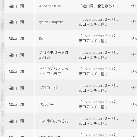
福山 潤
Another Kiss
『福山潤、愛を歌う！』
ザ
『Love Letters２〜パリ
福山 潤
@Ste-Chapelle
ザ
市ロマンチッ区』
『Love Letters２〜パリ
福山 潤
Dali
ザ
市ロマンチッ区』
それでもセーヌは
『Love Letters２〜パリ
福山 潤
ザ
流れる
市ロマンチッ区』
ヒゲのマリオネッ
『Love Letters２〜パリ
福山 潤
ザ
ト〜アルラマ
市ロマンチッ区』
『Love Letters２〜パリ
福山 潤
プロローグ
ザ
市ロマンチッ区』
『Love Letters２〜パリ
福山 潤
ペルノー
ザ
市ロマンチッ区』
『Love Letters２〜パリ
福山 潤
古本市のおっさん
ザ
市ロマンチッ区』
『Love Letters２〜パリ