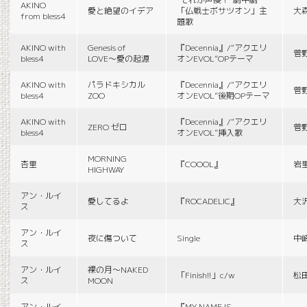
AKINO
愛と絶望のイデア
「仏戦士ボサツオン」主
大
from bless4
題歌
AKINO with
Genesis of
『Decennia』/“アクエリ
菅
bless4
LOVE〜愛の起源
オンEVOL”OPテーマ
AKINO with
パラドキシカル
『Decennia』/“アクエリ
菅
bless4
ZOO
オンEVOL”後期OPテーマ
AKINO with
『Decennia』/“アクエリ
ZERO ゼロ
菅
bless4
オンEVOL”挿入歌
MORNING
杏里
『COOOL』
岩
HIGHWAY
アン・ルイ
愛してるよ
『ROCADELIC』
大
ス
アン・ルイ
夜に傷ついて
Single
中
ス
アン・ルイ
裸の月〜NAKED
「Finish!!」c/w
松
ス
MOON
アン・ルイ
『MY NAME IS