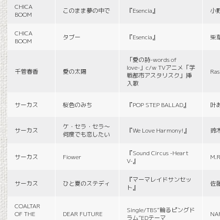
CHICA
このまま夢の中で
『Esencia』
小
BOOM
CHICA
タブー
『Esencia』
柴
BOOM
「愛の詩-words of
love-」c/w TVアニメ「学
千菅春香
愛の太陽
Ras
戦都市アスタリスク」挿
入歌
サーカス
桜色のみち
『POP STEP BALLAD』
叶
ケ・セラ・セラ〜
サーカス
『We Love Harmony!』
鈴
何度でも恋したい
『Sound Circus -Heart
サーカス
Fiower
M.R
V-』
『マーマレイドサンセッ
サーカス
ひと夏のステディ
佐
ト』
COALTAR
Single/TBS“輪るピングド
OF THE
DEAR FUTURE
NA
ラム”EDテーマ