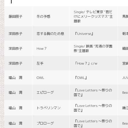
f
Single/ テレビ東京 “君だ
藤田朋子
冬の予感
けにメリークリスマス”主
馬
題歌
深田恭子
恋する胸のため息
『Universe』
朝
Single/ 映画 “死者の学園
深田恭子
How？
織
祭”主題歌
深田恭子
左手
「How？」c/w
宮
福山 潤
OWL
『OWL』
JU
『Love Letters 〜祭りの
福山 潤
エピローグ
Bea
国で』
『Love Letters 〜祭りの
福山 潤
トラベリンマン
磯
国で』
『Love Letters 〜祭りの
福山 潤
プロローグ
Bea
国で』