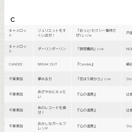
c
キャメロッ
ジュリエットをす
「おっと!セクシー事件だ
戸
ト
くい出せ！
ぜ!!」c/w
キャメロッ
ダーリンダーリン
「誘惑魔術」c/w
NO
ト
CANDEE
BREAK OUT
『Candee』
崎
千葉美加
夢みる力
「恋は５時から」c/w
Sho
あざやかにキメた
千葉美加
『心の温度』
辻
い
あのレコードを探
千葉美加
『心の温度』
辻
せ！
おかしなガールフ
千葉美加
『心の温度』
Sho
レンド