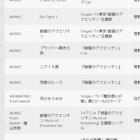
ズ”OP
Single/ TV東京“創聖のア
AKINO
Go Tight！
菅
クエリオン”主題歌
創聖のアクエリオ
Single/ TV東京“創聖のア
AKINO
菅
ン
クエリオン”主題歌
プライド〜嘆きの
「創聖のアクエリオン」
AKINO
菅
旅
c/w
AKINO
ニケ１５歳
『創聖のアクエリオン』
菅
AKINO
荒野のヒース
『創聖のアクエリオン』
菅
AIKI&AKINO
Single / TV「魔法使いの
月のもう半分
白
from bless4
嫁」第2クールEDテーマ
AKINO
TVアニメ『想星のアクエ
創聖のアクエリオ
from
リオン Myth of
ン Myth of
菅
bless4・福
Emotions』主題歌シング
Emotions Ver.
山芳樹
ル
“それが声優！”劇中劇