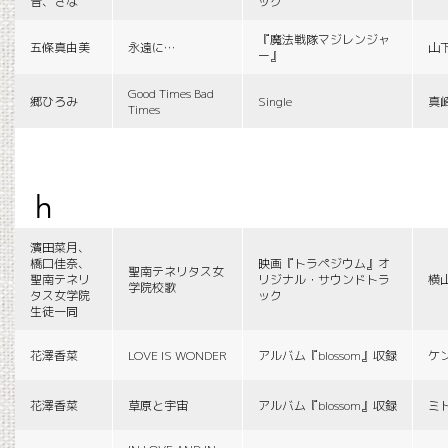
音、さな
ック
『魔法戦隊マジレンジャ
五條真由美
永遠に…
山
ー』
Good Times Bad
郷ひろみ
Single
真
Times
h
濱田菜月、
橋口佳奈、
映画『トラペジウム』オ
聖南テネリタス女
聖南テネリ
リジナル・サウンドトラ
横
学院校歌
タス女学院
ック
生徒一同
花澤香菜
LOVE IS WONDER
アルバム『blossom』収録
ケ
花澤香菜
草原と宇宙
アルバム『blossom』収録
ミ