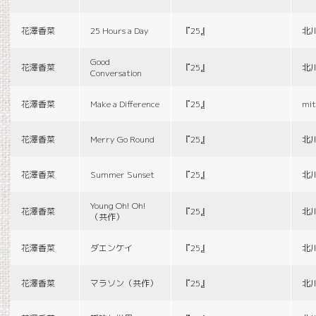
花澤香菜
25 Hours a Day
『25』
北
Good
花澤香菜
『25』
北
Conversation
花澤香菜
Make a Difference
『25』
mit
花澤香菜
Merry Go Round
『25』
北
花澤香菜
Summer Sunset
『25』
北
Young Oh! Oh!
花澤香菜
『25』
北
（共作）
花澤香菜
ダエンケイ
『25』
北
花澤香菜
マラソン（共作）
『25』
北