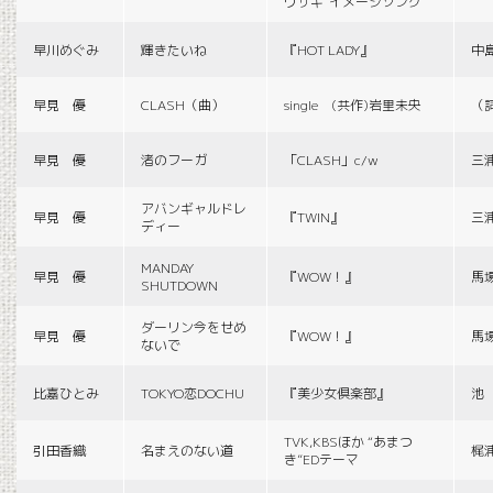
ウサギ”イメージソング
早川めぐみ
輝きたいね
『HOT LADY』
中
早見 優
CLASH（曲）
single (共作)岩里未央
（
早見 優
渚のフーガ
「CLASH」c/w
三
アバンギャルドレ
早見 優
『TWIN』
三
ディー
MANDAY
早見 優
『WOW！』
馬
SHUTDOWN
ダーリン今をせめ
早見 優
『WOW！』
馬
ないで
比嘉ひとみ
TOKYO恋DOCHU
『美少女倶楽部』
池
TVK,KBSほか “あまつ
引田香織
名まえのない道
梶
き”EDテーマ