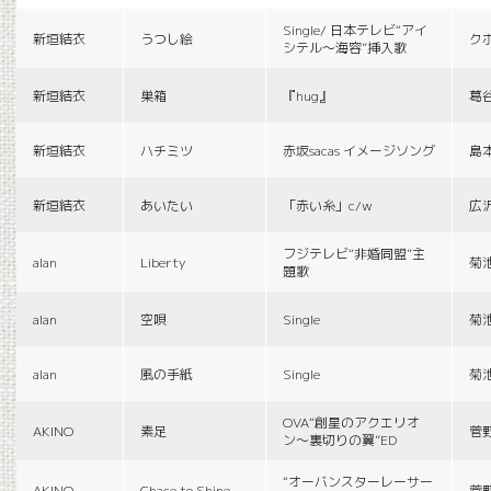
Single/ 日本テレビ“アイ
新垣結衣
うつし絵
ク
シテル〜海容”挿入歌
新垣結衣
巣箱
『hug』
葛
新垣結衣
ハチミツ
赤坂sacas イメージソング
島
新垣結衣
あいたい
「赤い糸」c/w
広
フジテレビ“非婚同盟”主
alan
Liberty
菊
題歌
alan
空唄
Single
菊
alan
風の手紙
Single
菊
OVA“創星のアクエリオ
AKINO
素足
菅
ン〜裏切りの翼”ED
“オーバンスターレーサー
AKINO
Chace to Shine
菅