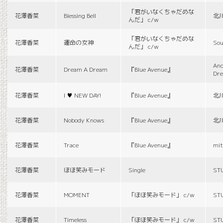
「君がいなくちゃだめな
花澤香菜
Blessing Bell
北
んだ」 c/w
「君がいなくちゃだめな
花澤香菜
運命の女神
Sou
んだ」 c/w
And
花澤香菜
Dream A Dream
『Blue Avenue』
Dr
花澤香菜
I ♥ NEW DAY!
『Blue Avenue』
北
花澤香菜
Nobody Knows
『Blue Avenue』
北
花澤香菜
Trace
『Blue Avenue』
mit
花澤香菜
ほほ笑みモード
Single
ST
花澤香菜
MOMENT
「ほほ笑みモード」 c/w
ST
花澤香菜
Timeless
「ほほ笑みモード」 c/w
ST