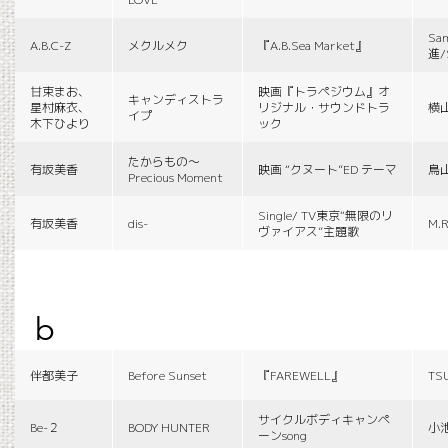
Sa
A.B.C-Z
メクルメク
『A.B.Sea Market』
進/
甘束まお、
映画『トラペジウム』オ
キャンディストラ
星村麻衣、
リジナル・サウンドトラ
横
イプ
木下ひより
ック
たからもの〜
有坂美香
映画 “クヌート”ED テーマ
鳥
Precious Moment
Single/ TV東京“無限のリ
有坂美香
dis-
M.R
ヴァイアス”主題歌
b
伴都美子
Before Sunset
『FAREWELL』
TS
サイクルボディキャンペ
Be-２
BODY HUNTER
小
ーンsong