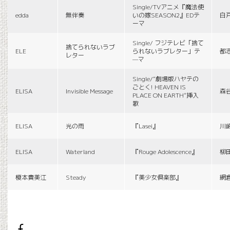
Single/TVアニメ『魔法使
edda
無伴奏
いの嫁SEASON2』EDテ
白
ーマ
Single/ フジテレビ「捨て
捨てられないラブ
ELE
られないラブレター」テ
都
レター
—マ
Single/“劇場版ハヤテの
ごとく! HEAVEN IS
ELISA
Invisible Message
森
PLACE ON EARTH”挿入
歌
ELISA
光の雨
『Lasei』
川
ELISA
Waterland
『Rouge Adolescence』
柳
榎本貴美江
Steady
『美少女倶楽部』
網