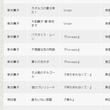
カオルコの夏が来
新井薫子
Single
岩
た！
大和撫子“春”咲き
新井薫子
Single
岩
ます
パラダイス・ムー
新井薫子
『Karappo』
岩
ン
新井薫子
不思議な恋の物語
『Karappo』
岩
新井薫子
第３の女の子
『Karappo』
見
そよ風のオルゴー
新井薫子
『待ちきれなくて…』
黒
ル
新井薫子
渚のプレリュード
『待ちきれなくて…』
黒
明日香
誰もいない部屋
『橋Ⅱ』
明