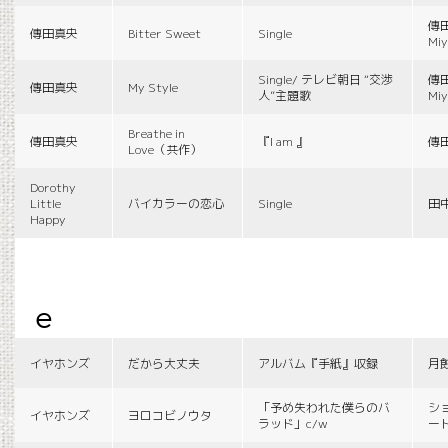
傳田
傳田真央
Bitter Sweet
Single
Miy
Single/ テレビ朝日 “交渉
傳田
傳田真央
My Style
人”主題歌
Miy
Breathe in
傳田真央
『I am 』
傳
Love（共作）
Dorothy
Little
バイカラーの恋心
Single
田
Happy
e
イヤホンズ
だから大丈夫
アルバム『手紙』収録
月
「予め失われた僕らのバ
シ
イヤホンズ
ヨロコビノウタ
ラッド」c/w
ー