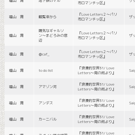
福山 潤
地下鉄のマル
ザ
市ロマンチッ区』
『Love Letters２〜パリ
福山 潤
観覧車から
ザ
市ロマンチッ区』
陽気なギャルソ
『Love Letters２〜パリ
福山 潤
ン〜まどろみの窓
ザ
市ロマンチッ区』
辺
『Love Letters２〜パリ
福山 潤
＠caf_
ザ
市ロマンチッ区』
『浪漫的世界31/ Love
福山 潤
to do list
Sai
Letters〜南の街より』
『浪漫的世界31/ Love
福山 潤
アマゾン河
Sai
Letters〜南の街より』
『浪漫的世界31/ Love
福山 潤
アンデス
Sai
Letters〜南の街より』
『浪漫的世界31/ Love
福山 潤
カーニバル
Sai
Letters〜南の街より』
『浪漫的世界31/ Love