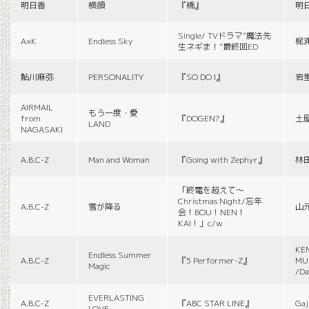
明日香
横顔
『橋』
明
Single/ TVドラマ“魔法先
A×K
Endless Sky
梶
生ネギま！”最終回ED
鮎川麻弥
PERSONALITY
『SO DO I』
岩
AIRMAIL
もう一度・愛
from
『DOGEN?』
土
LAND
NAGASAKI
A.B.C-Z
Man and Woman
『Going with Zephyr』
林
「終電を超えて～
Christmas Night/忘年
A.B.C-Z
雪が降る
山
会！BOU！NEN！
KAI！」c/w
KE
Endless Summer
A.B.C-Z
『5 Performer-Z』
MUS
Magic
/Da
EVERLASTING
A.B.C-Z
『ABC STAR LINE』
Gaj
LOVE