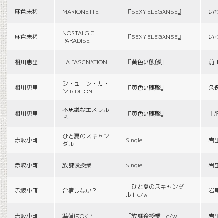
麻倉未稀
MARIONETTE
『SEXY ELEGANSE』
い
NOSTALGIC
麻倉未稀
『SEXY ELEGANSE』
い
PARADISE
相川恵里
LA FASCNATION
『黄色い麒麟』
前
シ・ュ・ン・カ・
相川恵里
『黄色い麒麟』
久
ン RIDE ON
不思議なエメラル
相川恵里
『黄色い麒麟』
土
ド
ひと夏のスキャン
赤坂小町
Single
岩
ダル
赤坂小町
放課後授業
Single
岩
「ひと夏のスキャンダ
赤坂小町
合宿しない？
岩
ル」c/w
赤坂小町
準備はOK？
「放課後授業」c/w
岩