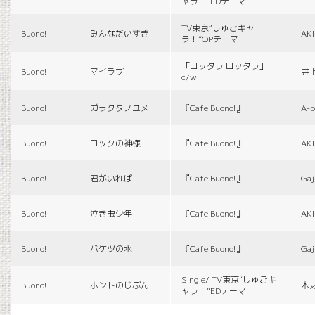
ャラ！”EDテーマ
TV東京“しゅごキャ
Buono!
みんなだいすき
AK
ラ！”OPテーマ
「ロッタラ ロッタラ」
Buono!
マイラブ
井
c/w
Buono!
ガラクタノユメ
『Cafe Buono!』
A-b
Buono!
ロックの神様
『Cafe Buono!』
AK
Buono!
君がいれば
『Cafe Buono!』
Gaj
Buono!
泣き虫少年
『Cafe Buono!』
AK
Buono!
バケツの水
『Cafe Buono!』
Gaj
Single/ TV東京“しゅごキ
Buono!
ホントのじぶん
木
ャラ！”EDテーマ