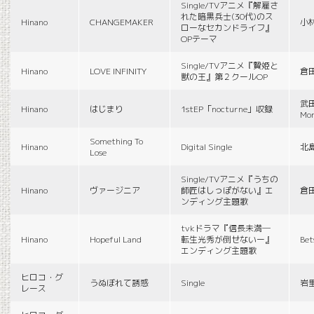
Single/TVアニメ『解雇さ
れた暗黒兵士(30代)のス
Hinano
CHANGEMAKER
小
ローなセカンドライフ』
OPテーマ
Single/TVアニメ『贄姫と
Hinano
LOVE INFINITY
倉
獣の王』第２クールOP
武田
Hinano
はじまり
1stEP「nocturne」収録
Mon
Something To
Hinano
Digital Single
北
Lose
Single/TVアニメ『うちの
Hinano
ヴァージニア
師匠はしっぽがない』エ
倉
ンディング主題歌
tvkドラマ『信長未満―
Hinano
Hopeful Land
転生光秀が倒せないー』
Be
エンディング主題歌
ヒロコ・グ
うぬぼれて誘惑
Single
岩
レース