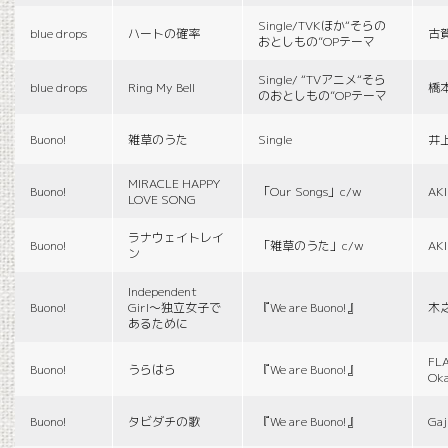
Single/TVKほか“そらの
blue drops
ハートの確率
古
おとしもの”OPテーマ
Single/ “TVアニメ“そら
blue drops
Ring My Bell
橋
のおとしもの”OPテーマ
Buono!
雑草のうた
Single
井
MIRACLE HAPPY
Buono!
「Our Songs」c/w
AK
LOVE SONG
ラナウェイトレイ
Buono!
「雑草のうた」c/w
AK
ン
Independent
Buono!
Girl〜独立女子で
『We are Buono!』
木
あるために
FLA
Buono!
うらはら
『We are Buono!』
Ok
Buono!
タビダチの歌
『We are Buono!』
Gaj