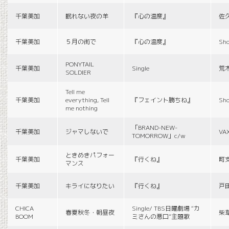
千葉美加
眠れない夜の羊
『心の温度』
佐
千葉美加
５月の街で
『心の温度』
Sho
PONYTAIL
千葉美加
Single
荒
SOLDIER
Tell me
千葉美加
everything, Tell
『フェイント勝ちね』
Sho
me nothing
「BRAND-NEW-
千葉美加
ジャマしないで
VA
TOMORROW」c/w
ときめきパフォー
千葉美加
『行くね』
町
マンス
千葉美加
キライになりたい
『行くね』
戸
CHICA
Single/ TBS日曜劇場 “カ
春夏秋冬・朝昼夜
柴
BOOM
ミさんの悪口”主題歌