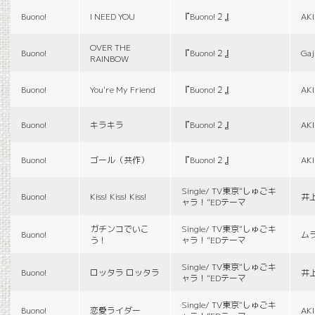
Buono!
I NEED YOU
『Buono!２』
AK
OVER THE
Buono!
『Buono!２』
Gaj
RAINBOW
Buono!
You're My Friend
『Buono!２』
AK
Buono!
キラキラ
『Buono!２』
AK
Buono!
ゴール（共作）
『Buono!２』
AK
Single/ TV東京“しゅごキ
Buono!
Kiss! Kiss! Kiss!
井
ャラ！”EDテーマ
ガチンコでいこ
Single/ TV東京“しゅごキ
Buono!
ム
う！
ャラ！”EDテーマ
Single/ TV東京“しゅごキ
Buono!
ロッタラ ロッタラ
井
ャラ！”EDテーマ
Single/ TV東京“しゅごキ
Buono!
恋愛ライダー
AK