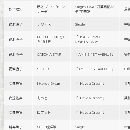
風とブーケのセレ
Single/ OVA “幻夢戦記レ
秋本理央
馬
ナーデ
ダ”主題歌
網浜直子
シリアス
Single
中
PRIVATE LINEでく
「HOT SUMMER
網浜直子
中
ちづけを
NIGHTS」c/w
網浜直子
CATCH A STAR
『AMIE'S 1ST AVENUE』
野
網浜直子
SISTER
『AMIE'S 1ST AVENUE』
中
安達祐実
I Have a Dream
『I Have a Dream』
葉
安達祐実
もっと
『I Have a Dream』
葉
安達祐実
ロケット
『I Have a Dream』
葉
新井薫子
OH！新鮮娘
Single
岩