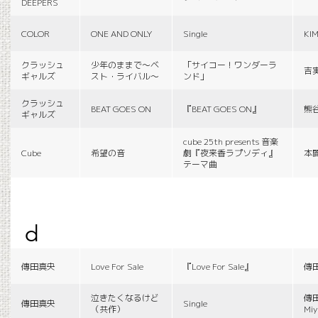
DEEPERS
COLOR
ONE AND ONLY
Single
KI
クラッシュ
少年のままで〜ベ
「サイコー！ワンダーラ
吉
ギャルズ
スト・ライバル〜
ンド」
クラッシュ
BEAT GOES ON
『BEAT GOES ON』
熊
ギャルズ
cube 25th presents 音楽
Cube
希望の音
劇『夜来香ラプソディ』
本
テーマ曲
d
傳田真央
Love For Sale
『Love For Sale』
傳
泣きたくなるけど
傳田
傳田真央
Single
（共作）
Miy