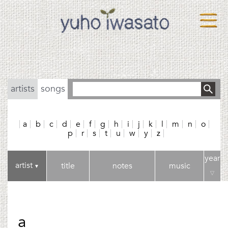
artists
songs
a
b
c
d
e
f
g
h
i
j
k
l
m
n
o
p
r
s
t
u
w
y
z
year
artist
title
notes
music
▼
▽
a