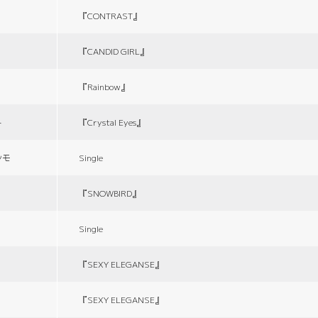
『CONTRAST』
『CANDID GIRL』
『Rainbow』
ト
『Crystal Eyes』
シモ
Single
『SNOWBIRD』
Single
『SEXY ELEGANSE』
『SEXY ELEGANSE』