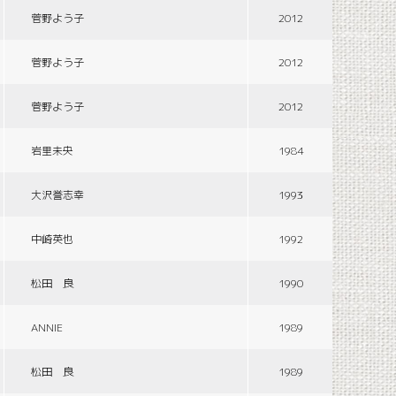
菅野よう子
2012
菅野よう子
2012
菅野よう子
2012
岩里未央
1984
大沢誉志幸
1993
中崎英也
1992
松田 良
1990
ANNIE
1989
松田 良
1989