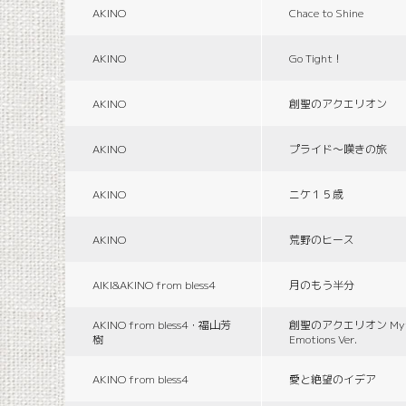
AKINO
Chace to Shine
AKINO
Go Tight！
AKINO
創聖のアクエリオン
AKINO
プライド〜嘆きの旅
AKINO
ニケ１５歳
AKINO
荒野のヒース
AIKI&AKINO from bless4
月のもう半分
AKINO from bless4・福山芳
創聖のアクエリオン Myth
樹
Emotions Ver.
AKINO from bless4
愛と絶望のイデア