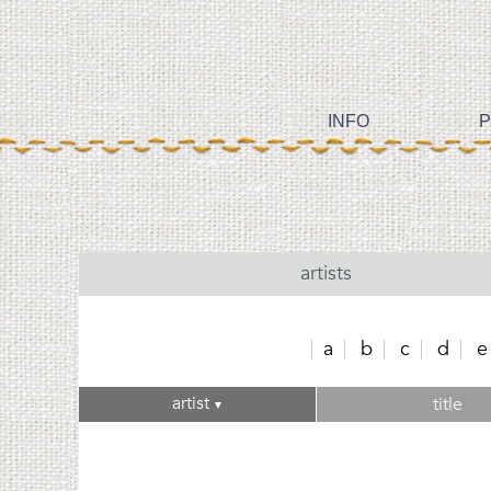
INFO
P
artists
a
b
c
d
e
artist
title
▼