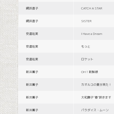
網浜直子
CATCH A STAR
網浜直子
SISTER
安達祐実
I Have a Dream
安達祐実
もっと
安達祐実
ロケット
新井薫子
OH！新鮮娘
新井薫子
カオルコの夏が来た！
新井薫子
大和撫子“春”咲きます
新井薫子
パラダイス・ムーン