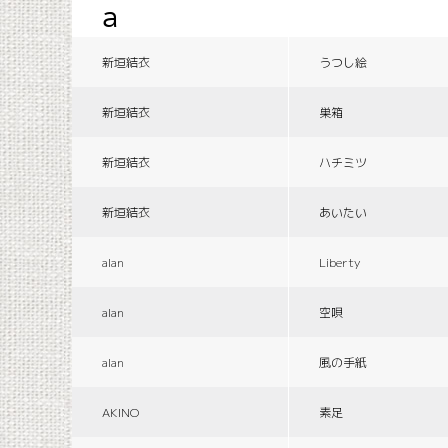
a
新垣結衣
うつし絵
新垣結衣
巣箱
新垣結衣
ハチミツ
新垣結衣
あいたい
alan
Liberty
alan
空唄
alan
風の手紙
AKINO
素足