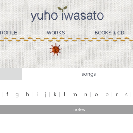
ROFILE
WORKS
BOOKS & CD
songs
f
g
h
i
j
k
l
m
n
o
p
r
s
notes