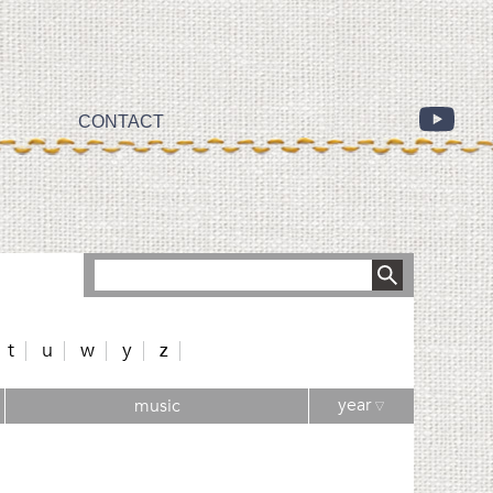
CONTACT
t
u
w
y
z
year
music
▽