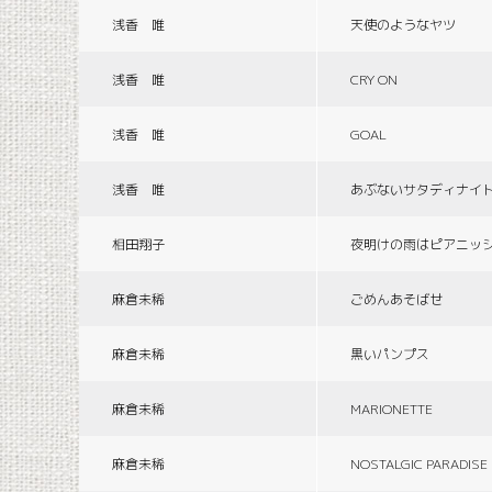
浅香 唯
天使のようなヤツ
浅香 唯
CRY ON
浅香 唯
GOAL
浅香 唯
あぶないサタディナイ
相田翔子
夜明けの雨はピアニッ
麻倉未稀
ごめんあそばせ
麻倉未稀
黒いパンプス
麻倉未稀
MARIONETTE
麻倉未稀
NOSTALGIC PARADISE