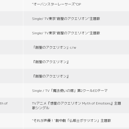
“オーバンスターレーサーズ”OP
Single/ TV東京“創聖のアクエリオン”主題歌
Single/ TV東京“創聖のアクエリオン”主題歌
「創聖のアクエリオン」c/w
『創聖のアクエリオン』
『創聖のアクエリオン』
Single / TV「魔法使いの嫁」第2クールEDテーマ
 of
TVアニメ『想星のアクエリオン Myth of Emotions』主題
歌シングル
“それが声優！”劇中劇「仏戦士ボサツオン」主題歌