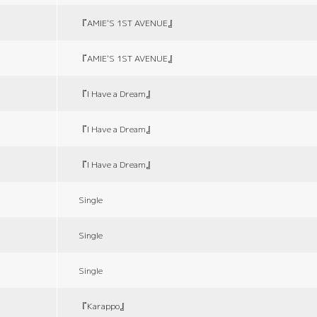
『AMIE'S 1ST AVENUE』
『AMIE'S 1ST AVENUE』
『I Have a Dream』
『I Have a Dream』
『I Have a Dream』
Single
Single
Single
『Karappo』