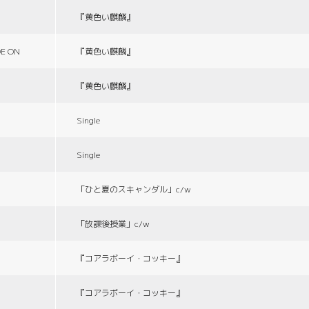
『黄色い麒麟』
E ON
『黄色い麒麟』
『黄色い麒麟』
Single
Single
「ひと夏のスキャンダル」c/w
「放課後授業」c/w
『コアラボーイ・コッキー』
『コアラボーイ・コッキー』