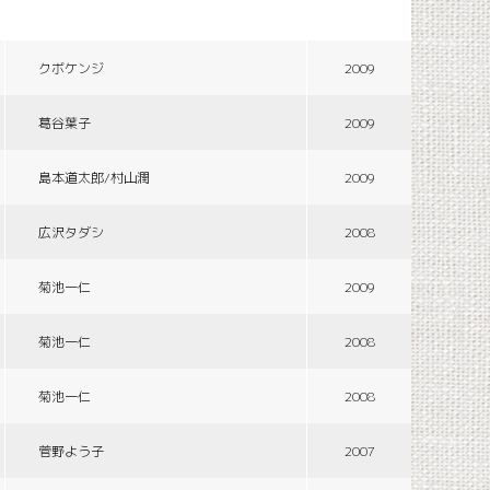
クボケンジ
2009
葛谷葉子
2009
島本道太郎/村山潤
2009
広沢タダシ
2008
菊池一仁
2009
菊池一仁
2008
菊池一仁
2008
菅野よう子
2007