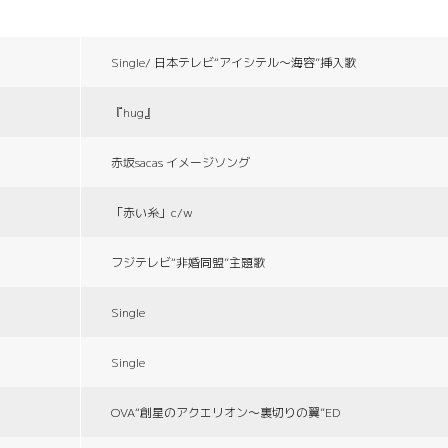
Single/ 日本テレビ“アイシテル〜海容”挿入歌
『hug』
赤坂sacas イメージソング
「赤い糸」c/w
フジテレビ“非婚同盟”主題歌
Single
Single
OVA“創星のアクエリオン〜裏切りの翼”ED