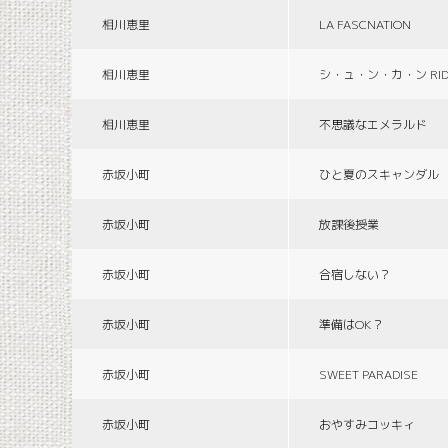
相川恵里
LA FASCNATION
相川恵里
シ・ュ・ン・カ・ン RID
相川恵里
不思議なエメラルド
赤坂小町
ひと夏のスキャンダル
赤坂小町
放課後授業
赤坂小町
合宿しない？
赤坂小町
準備はOK？
赤坂小町
SWEET PARADISE
赤坂小町
おやすみコッキィ