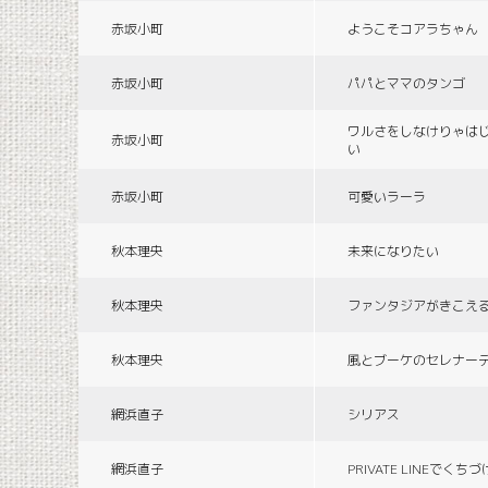
赤坂小町
ようこそコアラちゃん
赤坂小町
パパとママのタンゴ
ワルさをしなけりゃは
赤坂小町
い
赤坂小町
可愛いラーラ
秋本理央
未来になりたい
秋本理央
ファンタジアがきこえ
秋本理央
風とブーケのセレナー
網浜直子
シリアス
網浜直子
PRIVATE LINEでくち