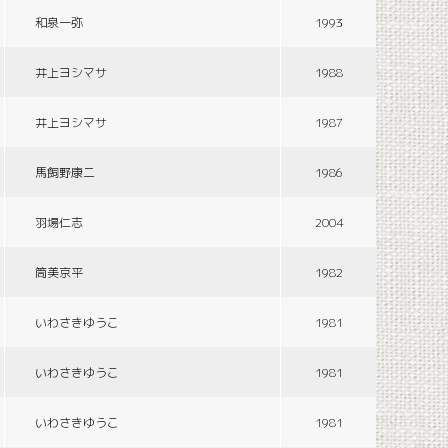
和泉一弥
1993
井上ヨシマサ
1988
井上ヨシマサ
1987
馬飼野康二
1986
羽場仁志
2004
筒美京平
1982
いわさきゆうこ
1981
いわさきゆうこ
1981
いわさきゆうこ
1981