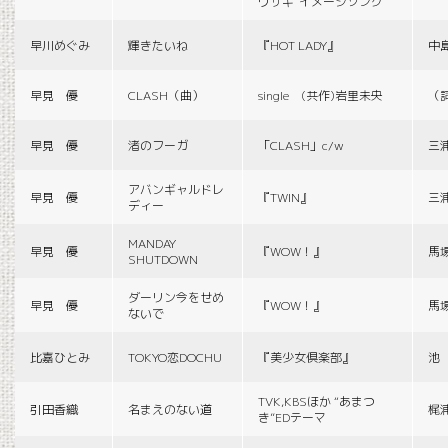
ウサギ”イメージソング
早川めぐみ
輝きたいね
『HOT LADY』
中
早見 優
CLASH（曲）
single (共作)岩里未央
（
早見 優
渚のフーガ
「CLASH」c/w
三
アバンギャルドレ
早見 優
『TWIN』
三
ディー
MANDAY
早見 優
『WOW！』
馬
SHUTDOWN
ダーリン今をせめ
早見 優
『WOW！』
馬
ないで
比嘉ひとみ
TOKYO恋DOCHU
『美少女倶楽部』
池
TVK,KBSほか “あまつ
引田香織
名まえのない道
梶
き”EDテーマ