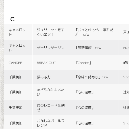
c
キャメロッ
ジュリエットをす
「おっと!セクシー事件だ
戸
ト
くい出せ！
ぜ!!」c/w
キャメロッ
ダーリンダーリン
「誘惑魔術」c/w
NO
ト
CANDEE
BREAK OUT
『Candee』
崎
千葉美加
夢みる力
「恋は５時から」c/w
Sho
あざやかにキメた
千葉美加
『心の温度』
辻
い
あのレコードを探
千葉美加
『心の温度』
辻
せ！
おかしなガールフ
千葉美加
『心の温度』
Sho
レンド