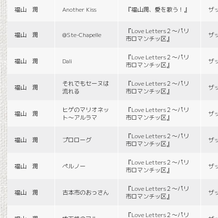
福山 潤
Another Kiss
『福山潤、愛を歌う！』
ザ
『Love Letters２〜パリ
福山 潤
@Ste-Chapelle
ザ
市ロマンチッ区』
『Love Letters２〜パリ
福山 潤
Dali
ザ
市ロマンチッ区』
それでもセーヌは
『Love Letters２〜パリ
福山 潤
ザ
流れる
市ロマンチッ区』
ヒゲのマリオネッ
『Love Letters２〜パリ
福山 潤
ザ
ト〜アルラマ
市ロマンチッ区』
『Love Letters２〜パリ
福山 潤
プロローグ
ザ
市ロマンチッ区』
『Love Letters２〜パリ
福山 潤
ペルノー
ザ
市ロマンチッ区』
『Love Letters２〜パリ
福山 潤
古本市のおっさん
ザ
市ロマンチッ区』
『Love Letters２〜パリ