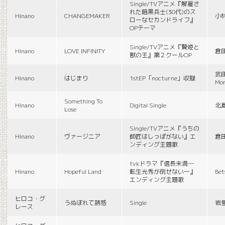
Single/TVアニメ『解雇さ
れた暗黒兵士(30代)のス
Hinano
CHANGEMAKER
小
ローなセカンドライフ』
OPテーマ
Single/TVアニメ『贄姫と
Hinano
LOVE INFINITY
倉
獣の王』第２クールOP
武田
Hinano
はじまり
1stEP「nocturne」収録
Mon
Something To
Hinano
Digital Single
北
Lose
Single/TVアニメ『うちの
Hinano
ヴァージニア
師匠はしっぽがない』エ
倉
ンディング主題歌
tvkドラマ『信長未満―
Hinano
Hopeful Land
転生光秀が倒せないー』
Be
エンディング主題歌
ヒロコ・グ
うぬぼれて誘惑
Single
岩
レース