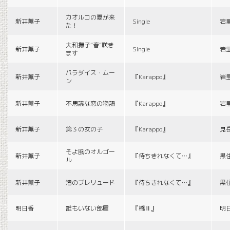
カオルコの夏が来
新井薫子
Single
岩
た！
大和撫子“春”咲き
新井薫子
Single
岩
ます
パラダイス・ムー
新井薫子
『Karappo』
岩
ン
新井薫子
不思議な恋の物語
『Karappo』
岩
新井薫子
第３の女の子
『Karappo』
見
そよ風のオルゴー
新井薫子
『待ちきれなくて…』
黒
ル
新井薫子
渚のプレリュード
『待ちきれなくて…』
黒
明日香
誰もいない部屋
『橋Ⅱ』
明