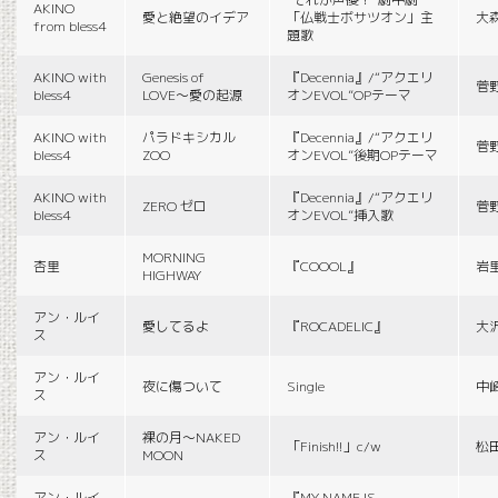
AKINO
愛と絶望のイデア
「仏戦士ボサツオン」主
大
from bless4
題歌
AKINO with
Genesis of
『Decennia』/“アクエリ
菅
bless4
LOVE〜愛の起源
オンEVOL”OPテーマ
AKINO with
パラドキシカル
『Decennia』/“アクエリ
菅
bless4
ZOO
オンEVOL”後期OPテーマ
AKINO with
『Decennia』/“アクエリ
ZERO ゼロ
菅
bless4
オンEVOL”挿入歌
MORNING
杏里
『COOOL』
岩
HIGHWAY
アン・ルイ
愛してるよ
『ROCADELIC』
大
ス
アン・ルイ
夜に傷ついて
Single
中
ス
アン・ルイ
裸の月〜NAKED
「Finish!!」c/w
松
ス
MOON
アン・ルイ
『MY NAME IS