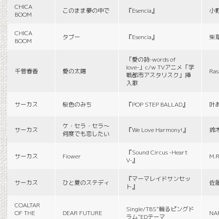
CHICA
このまま夢の中で
『Esencia』
小
BOOM
CHICA
タブー
『Esencia』
柴
BOOM
「愛の詩-words of
love-」c/w TVアニメ「学
千菅春香
愛の太陽
Ras
戦都市アスタリスク」挿
入歌
サーカス
桜色のみち
『POP STEP BALLAD』
叶
ケ・セラ・セラ〜
サーカス
『We Love Harmony!』
鈴
何度でも恋したい
『Sound Circus -Heart
サーカス
Fiower
M.R
V-』
『マーマレイドサンセッ
サーカス
ひと夏のステディ
佐
ト』
COALTAR
Single/TBS“輪るピングド
OF THE
DEAR FUTURE
NA
ラム”EDテーマ