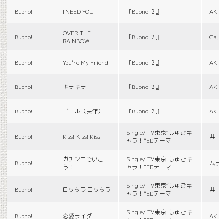
Buono!
I NEED YOU
『Buono!２』
AK
OVER THE
Buono!
『Buono!２』
Gaj
RAINBOW
Buono!
You're My Friend
『Buono!２』
AK
Buono!
キラキラ
『Buono!２』
AK
Buono!
ゴール（共作）
『Buono!２』
AK
Single/ TV東京“しゅごキ
Buono!
Kiss! Kiss! Kiss!
井
ャラ！”EDテーマ
ガチンコでいこ
Single/ TV東京“しゅごキ
Buono!
ム
う！
ャラ！”EDテーマ
Single/ TV東京“しゅごキ
Buono!
ロッタラ ロッタラ
井
ャラ！”EDテーマ
Single/ TV東京“しゅごキ
Buono!
恋愛ライダー
AK