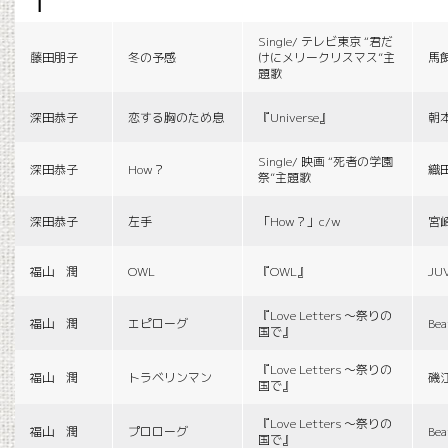
f
Single/ テレビ東京 “君だ
藤田朋子
冬の予感
けにメリークリスマス”主
馬
題歌
深田恭子
恋する胸のため息
『Universe』
朝
Single/ 映画 “死者の学園
深田恭子
How？
織
祭”主題歌
深田恭子
左手
「How？」c/w
宮
福山 潤
OWL
『OWL』
JU
『Love Letters 〜祭りの
福山 潤
エピローグ
Bea
国で』
『Love Letters 〜祭りの
福山 潤
トラベリンマン
磯
国で』
『Love Letters 〜祭りの
福山 潤
プロローグ
Bea
国で』