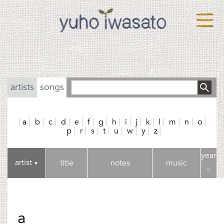
artists
songs
a
b
c
d
e
f
g
h
i
j
k
l
m
n
o
p
r
s
t
u
w
y
z
year
artist
title
notes
music
▼
▽
a