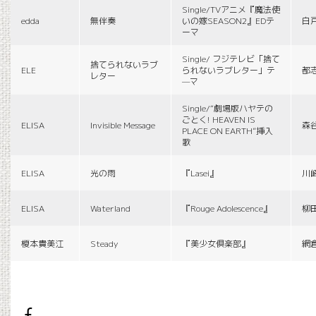
Single/TVアニメ『魔法使
edda
無伴奏
いの嫁SEASON2』EDテ
白
ーマ
Single/ フジテレビ「捨て
捨てられないラブ
ELE
られないラブレター」テ
都
レター
—マ
Single/“劇場版ハヤテの
ごとく! HEAVEN IS
ELISA
Invisible Message
森
PLACE ON EARTH”挿入
歌
ELISA
光の雨
『Lasei』
川
ELISA
Waterland
『Rouge Adolescence』
柳
榎本貴美江
Steady
『美少女倶楽部』
網