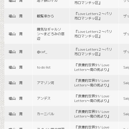
福山 潤
地下鉄のマル
ザ
市ロマンチッ区』
『Love Letters２〜パリ
福山 潤
観覧車から
ザ
市ロマンチッ区』
陽気なギャルソ
『Love Letters２〜パリ
福山 潤
ン〜まどろみの窓
ザ
市ロマンチッ区』
辺
『Love Letters２〜パリ
福山 潤
＠caf_
ザ
市ロマンチッ区』
『浪漫的世界31/ Love
福山 潤
to do list
Sai
Letters〜南の街より』
『浪漫的世界31/ Love
福山 潤
アマゾン河
Sai
Letters〜南の街より』
『浪漫的世界31/ Love
福山 潤
アンデス
Sai
Letters〜南の街より』
『浪漫的世界31/ Love
福山 潤
カーニバル
Sai
Letters〜南の街より』
『浪漫的世界31/ Love