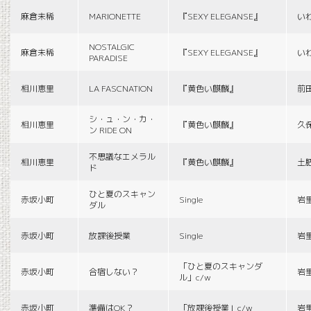
麻倉未稀
MARIONETTE
『SEXY ELEGANSE』
い
NOSTALGIC
麻倉未稀
『SEXY ELEGANSE』
い
PARADISE
相川恵里
LA FASCNATION
『黄色い麒麟』
前
シ・ュ・ン・カ・
相川恵里
『黄色い麒麟』
久
ン RIDE ON
不思議なエメラル
相川恵里
『黄色い麒麟』
土
ド
ひと夏のスキャン
赤坂小町
Single
岩
ダル
赤坂小町
放課後授業
Single
岩
「ひと夏のスキャンダ
赤坂小町
合宿しない？
岩
ル」c/w
赤坂小町
準備はOK？
「放課後授業」c/w
岩