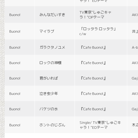
ャラ！”EDテーマ
TV東京“しゅごキャ
Buono!
みんなだいすき
AK
ラ！”OPテーマ
「ロッタラ ロッタラ」
Buono!
マイラブ
井
c/w
Buono!
ガラクタノユメ
『Cafe Buono!』
A-b
Buono!
ロックの神様
『Cafe Buono!』
AK
Buono!
君がいれば
『Cafe Buono!』
Gaj
Buono!
泣き虫少年
『Cafe Buono!』
AK
Buono!
バケツの水
『Cafe Buono!』
Gaj
Single/ TV東京“しゅごキ
Buono!
ホントのじぶん
木
ャラ！”EDテーマ