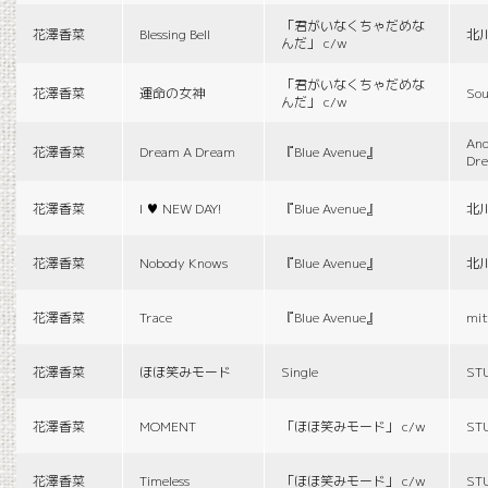
「君がいなくちゃだめな
花澤香菜
Blessing Bell
北
んだ」 c/w
「君がいなくちゃだめな
花澤香菜
運命の女神
Sou
んだ」 c/w
And
花澤香菜
Dream A Dream
『Blue Avenue』
Dr
花澤香菜
I ♥ NEW DAY!
『Blue Avenue』
北
花澤香菜
Nobody Knows
『Blue Avenue』
北
花澤香菜
Trace
『Blue Avenue』
mit
花澤香菜
ほほ笑みモード
Single
ST
花澤香菜
MOMENT
「ほほ笑みモード」 c/w
ST
花澤香菜
Timeless
「ほほ笑みモード」 c/w
ST