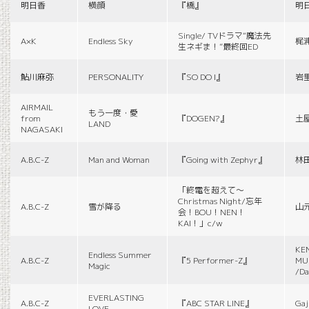
明日香
横顔
『橋』
明
Single/ TVドラマ“魔法先
A×K
Endless Sky
梶
生ネギま！”最終回ED
鮎川麻弥
PERSONALITY
『SO DO I』
岩
AIRMAIL
もう一度・愛
from
『DOGEN?』
土
LAND
NAGASAKI
A.B.C-Z
Man and Woman
『Going with Zephyr』
林
「終電を超えて～
Christmas Night/忘年
A.B.C-Z
雪が降る
山
会！BOU！NEN！
KAI！」c/w
KE
Endless Summer
A.B.C-Z
『5 Performer-Z』
MUS
Magic
/Da
EVERLASTING
A.B.C-Z
『ABC STAR LINE』
Gaj
LOVE