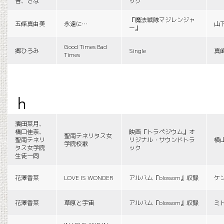
音、さな
ック
『魔法戦隊マジレンジャ
五條真由美
永遠に…
山
ー』
Good Times Bad
郷ひろみ
Single
真
Times
h
濱田菜月、
橋口佳奈、
映画『トラペジウム』オ
聖南テネリタス女
聖南テネリ
リジナル・サウンドトラ
横
学院校歌
タス女学院
ック
生徒一同
花澤香菜
LOVE IS WONDER
アルバム『blossom』収録
ケ
花澤香菜
草原と宇宙
アルバム『blossom』収録
ミ