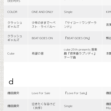
DEEPERS
COLOR
ONE AND ONLY
Single
KI
クラッシュ
少年のままで〜ベ
「サイコー！ワンダーラ
吉
ギャルズ
スト・ライバル〜
ンド」
クラッシュ
BEAT GOES ON
『BEAT GOES ON』
熊
ギャルズ
cube 25th presents 音楽
Cube
希望の音
劇『夜来香ラプソディ』
本
テーマ曲
d
傳田真央
Love For Sale
『Love For Sale』
傳
泣きたくなるけど
傳田
傳田真央
Single
（共作）
Miy