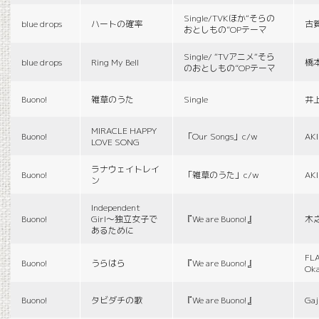
Single/TVKほか“そらの
blue drops
ハートの確率
古
おとしもの”OPテーマ
Single/ “TVアニメ“そら
blue drops
Ring My Bell
橋
のおとしもの”OPテーマ
Buono!
雑草のうた
Single
井
MIRACLE HAPPY
Buono!
「Our Songs」c/w
AK
LOVE SONG
ラナウェイトレイ
Buono!
「雑草のうた」c/w
AK
ン
Independent
Buono!
Girl〜独立女子で
『We are Buono!』
木
あるために
FLA
Buono!
うらはら
『We are Buono!』
Ok
Buono!
タビダチの歌
『We are Buono!』
Gaj