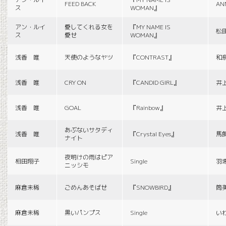
FEED BACK
AN
ス
WOMAN』
アン・ルイ
愛してくれる女を
『MY NAME IS
松
ス
愛せ
WOMAN』
浅香 唯
天使のようなヤツ
『CONTRAST』
和
浅香 唯
CRY ON
『CANDID GIRL』
井
浅香 唯
GOAL
『Rainbow』
井
あぶないサタディ
浅香 唯
『Crystal Eyes』
馬
ナイト
夜明けの雨はピア
相田翔子
Single
羽
ニッシモ
麻倉未稀
ごめんあそばせ
『SNOWBIRD』
筒
麻倉未稀
黒いパンプス
Single
い