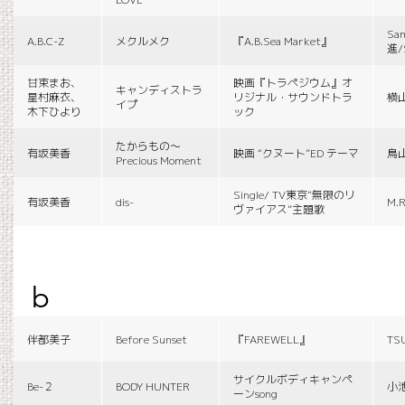
Sa
A.B.C-Z
メクルメク
『A.B.Sea Market』
進/
甘束まお、
映画『トラペジウム』オ
キャンディストラ
星村麻衣、
リジナル・サウンドトラ
横
イプ
木下ひより
ック
たからもの〜
有坂美香
映画 “クヌート”ED テーマ
鳥
Precious Moment
Single/ TV東京“無限のリ
有坂美香
dis-
M.R
ヴァイアス”主題歌
b
伴都美子
Before Sunset
『FAREWELL』
TS
サイクルボディキャンペ
Be-２
BODY HUNTER
小
ーンsong