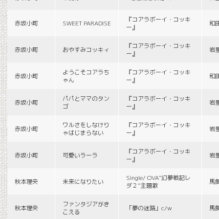
『コアラボーイ・コッキ
赤坂小町
SWEET PARADISE
和
ー』
『コアラボーイ・コッキ
赤坂小町
おやすみコッキィ
岩
ー』
ようこそコアラち
『コアラボーイ・コッキ
赤坂小町
和
ゃん
ー』
パパとママのタン
『コアラボーイ・コッキ
赤坂小町
岩
ゴ
ー』
ワルさをしなけり
『コアラボーイ・コッキ
赤坂小町
岩
ゃはじまらない
ー』
『コアラボーイ・コッキ
赤坂小町
可愛いラーラ
岩
ー』
Single/ OVA“幻夢戦記レ
秋本理央
未来になりたい
馬
ダ２”主題歌
ファンタジアがき
秋本理央
「夢の迷路」c/w
馬
こえる