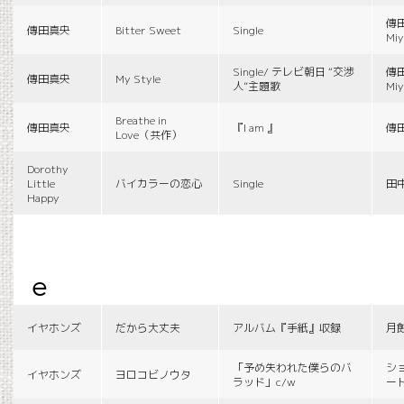
傳田
傳田真央
Bitter Sweet
Single
Miy
Single/ テレビ朝日 “交渉
傳田
傳田真央
My Style
人”主題歌
Miy
Breathe in
傳田真央
『I am 』
傳
Love（共作）
Dorothy
Little
バイカラーの恋心
Single
田
Happy
e
イヤホンズ
だから大丈夫
アルバム『手紙』収録
月
「予め失われた僕らのバ
シ
イヤホンズ
ヨロコビノウタ
ラッド」c/w
ー