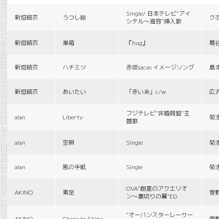
Single/ 日本テレビ“アイ
新垣結衣
うつし絵
ク
シテル〜海容”挿入歌
新垣結衣
巣箱
『hug』
葛
新垣結衣
ハチミツ
赤坂sacas イメージソング
島
新垣結衣
あいたい
「赤い糸」c/w
広
フジテレビ“非婚同盟”主
alan
Liberty
菊
題歌
alan
空唄
Single
菊
alan
風の手紙
Single
菊
OVA“創星のアクエリオ
AKINO
素足
菅
ン〜裏切りの翼”ED
“オーバンスターレーサー
AKINO
Chace to Shine
菅