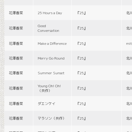
花澤香菜
25 Hours a Day
『25』
北
Good
花澤香菜
『25』
北
Conversation
花澤香菜
Make a Difference
『25』
mit
花澤香菜
Merry Go Round
『25』
北
花澤香菜
Summer Sunset
『25』
北
Young Oh! Oh!
花澤香菜
『25』
北
（共作）
花澤香菜
ダエンケイ
『25』
北
花澤香菜
マラソン（共作）
『25』
北