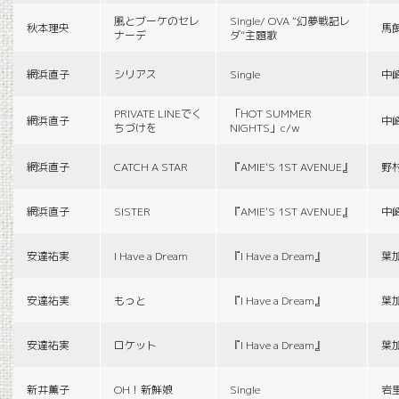
風とブーケのセレ
Single/ OVA “幻夢戦記レ
秋本理央
馬
ナーデ
ダ”主題歌
網浜直子
シリアス
Single
中
PRIVATE LINEでく
「HOT SUMMER
網浜直子
中
ちづけを
NIGHTS」c/w
網浜直子
CATCH A STAR
『AMIE'S 1ST AVENUE』
野
網浜直子
SISTER
『AMIE'S 1ST AVENUE』
中
安達祐実
I Have a Dream
『I Have a Dream』
葉
安達祐実
もっと
『I Have a Dream』
葉
安達祐実
ロケット
『I Have a Dream』
葉
新井薫子
OH！新鮮娘
Single
岩