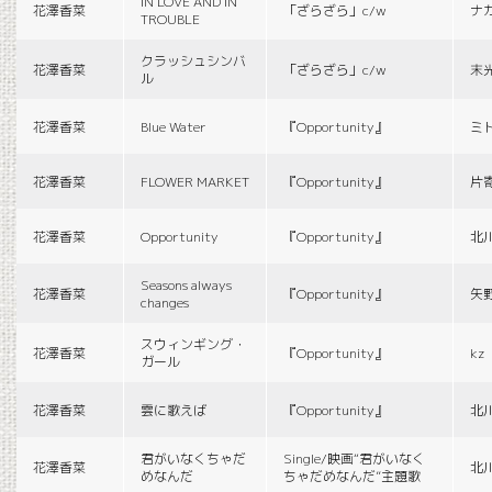
IN LOVE AND IN
花澤香菜
「ざらざら」c/w
ナ
TROUBLE
クラッシュシンバ
花澤香菜
「ざらざら」c/w
末
ル
花澤香菜
Blue Water
『Opportunity』
ミ
花澤香菜
FLOWER MARKET
『Opportunity』
片
花澤香菜
Opportunity
『Opportunity』
北
Seasons always
花澤香菜
『Opportunity』
矢
changes
スウィンギング・
花澤香菜
『Opportunity』
kz
ガール
花澤香菜
雲に歌えば
『Opportunity』
北
君がいなくちゃだ
Single/映画“君がいなく
花澤香菜
北
めなんだ
ちゃだめなんだ”主題歌