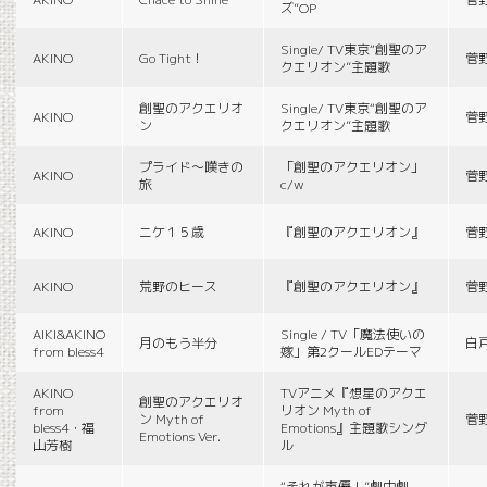
ズ”OP
Single/ TV東京“創聖のア
AKINO
Go Tight！
菅
クエリオン”主題歌
創聖のアクエリオ
Single/ TV東京“創聖のア
AKINO
菅
ン
クエリオン”主題歌
プライド〜嘆きの
「創聖のアクエリオン」
AKINO
菅
旅
c/w
AKINO
ニケ１５歳
『創聖のアクエリオン』
菅
AKINO
荒野のヒース
『創聖のアクエリオン』
菅
AIKI&AKINO
Single / TV「魔法使いの
月のもう半分
白
from bless4
嫁」第2クールEDテーマ
AKINO
TVアニメ『想星のアクエ
創聖のアクエリオ
from
リオン Myth of
ン Myth of
菅
bless4・福
Emotions』主題歌シング
Emotions Ver.
山芳樹
ル
“それが声優！”劇中劇