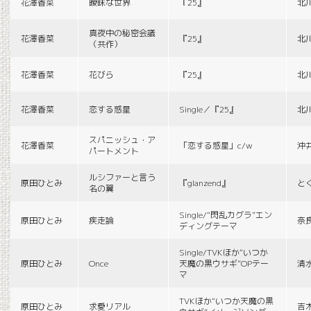
花澤香菜
曖昧な世界
『25』
北
真夜中の秘密会議
花澤香菜
『25』
北
（共作）
花澤香菜
花びら
『25』
北
花澤香菜
恋する惑星
Single／『25』
北
スパニッシュ・ア
花澤香菜
「恋する惑星」c/w
沖
パートメント
ルシファーと言う
原田ひとみ
『glanzend』
と
名の翼
Single/“閃乱カグラ”エン
原田ひとみ
疾走論
奈
ディングテーマ
Single/TVKほか“いつか
原田ひとみ
Once
天魔の黒ウサギ”OPテー
清
マ
TVKほか“いつか天魔の黒
原田ひとみ
求愛リアル
吉