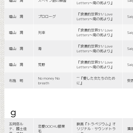
福山 潤
スペイン語の練習
Sai
Letters〜南の街より』
『浪漫的世界31/ Love
福山 潤
プロローグ
Sai
Letters〜南の街より』
『浪漫的世界31/ Love
福山 潤
列車
Sai
Letters〜南の街より』
『浪漫的世界31/ Love
福山 潤
海
Sai
Letters〜南の街より』
『浪漫的世界31/ Love
福山 潤
荒野
Sai
Letters〜南の街より』
No money No
““『愛した女たちのため
布施 明
安
breath
に』
g
五阿弥ル
映画『トラペジウム』オ
恋愛DOCHU膝栗
ナ、國土佳
リジナル・サウンドトラ
濱
毛